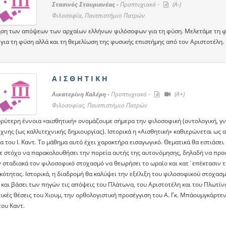
Στασινός Σταυριανέας -
Προπτυχιακό -
(A-)
Φιλοσοφία, Πανεπιστήμιο Πατρών
ση των απόψεων των αρχαίων ελλήνων φιλόσοφων για τη φύση. Μελετάμε τη φ
για τη φύση αλλά και τη θεμελίωση της φυσικής επιστήμης από τον Αριστοτέλη.
Α Ι Σ Θ Η Τ Ι Κ Η
Αικατερίνη Καλέρη -
Προπτυχιακό -
(A+)
Φιλοσοφίας, Πανεπιστήμιο Πατρών
υρύτερη έννοια «αισθητική» ονομάζουμε σήμερα την φιλοσοφική (οντολογική, γ
έχνης (ως καλλιτεχνικής δημιουργίας). Ιστορικά η «Αισθητική» καθιερώνεται ως
 του Ι. Καντ. Το μάθημα αυτό έχει χαρακτήρα εισαγωγικό. Θεματικά θα εστιάσει
με στόχο να παρακολουθήσει την πορεία αυτής της αυτονόμησης, δηλαδή να προσδ
 σταδιακά τον φιλοσοφικό στοχασμό να θεωρήσει το ωραίο και κατ΄επέκτασιν τ
ότητας. Ιστορικά, η διαδρομή θα καλύψει την εξέλιξη του φιλοσοφικού στοχασμ
 και βάσει των πηγών τις απόψεις του Πλάτωνα, του Αριστοτέλη και του Πλωτίνο
ικές θέσεις του Χιουμ, την ορθολογιστική προσέγγιση του Α. Γκ. Μπάουμγκάρτε
του Καντ.