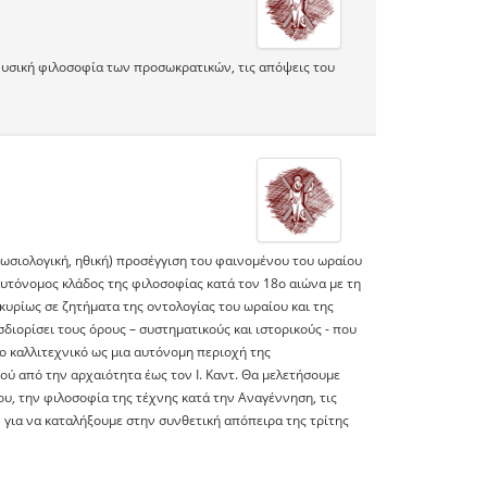
υσική φιλοσοφία των προσωκρατικών, τις απόψεις του
νωσιολογική, ηθική) προσέγγιση του φαινομένου του ωραίου
 αυτόνομος κλάδος της φιλοσοφίας κατά τον 18ο αιώνα με τη
 κυρίως σε ζητήματα της οντολογίας του ωραίου και της
ιορίσει τους όρους – συστηματικούς και ιστορικούς - που
ο καλλιτεχνικό ως μια αυτόνομη περιοχή της
ού από την αρχαιότητα έως τον Ι. Καντ. Θα μελετήσουμε
υ, την φιλοσοφία της τέχνης κατά την Αναγέννηση, τις
ν για να καταλήξουμε στην συνθετική απόπειρα της τρίτης