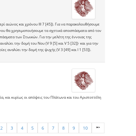
ί αιώνος και χρόνου ΙΙΙ 7 [45]). Για να παρακολουθήσουμε
νου θα χρησιμοποιήσουμε τα σχετικά αποσπάσματα από τον
πάσματα των Στωικών. Για την μελέτη της έννοιας της
λύει την δομή του Νου (V 9 [5] και V 5 [32])· και για την
 αναλύει την δομή της ψυχής (V 3 [49] και Ι 1 [53]).
α, και κυρίως οι απόψεις του Πλάτωνα και του Αριστοττέλη
2
3
4
5
6
7
8
9
10