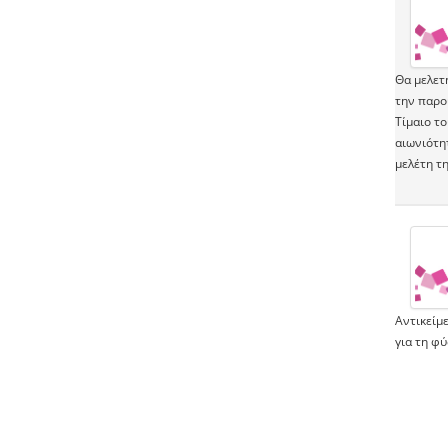
Θα μελετή
την παρο
Τίμαιο τ
αιωνιότητ
μελέτη τη
Αντικείμ
για τη φύ