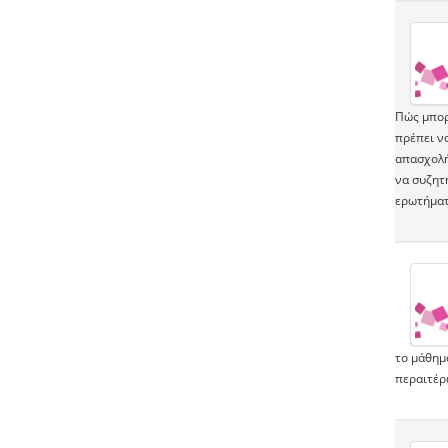
Πώς μπορώ
πρέπει να
απασχολή
να συζητ
ερωτήματ
το μάθημ
περαιτέρ