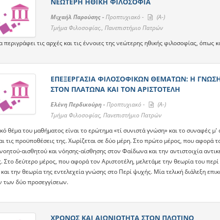
ΝΕΩΤΕΡΗ ΗΘΙΚΗ ΦΙΛΟΣΟΦΙΑ
Μιχαήλ Παρούσης -
Προπτυχιακό -
(A-)
Τμήμα Φιλοσοφίας., Πανεπιστήμιο Πατρών
α περιγράφει τις αρχές και τις έννοιες της νεώτερης ηθικής φιλοσοφίας, όπως
ΕΠΕΞΕΡΓΑΣΙΑ ΦΙΛΟΣΟΦΙΚΩΝ ΘΕΜΑΤΩΝ: Η ΓΝΩΣΗ
ΣΤΟΝ ΠΛΑΤΩΝΑ ΚΑΙ ΤΟΝ ΑΡΙΣΤΟΤΕΛΗ
Ελένη Περδικούρη -
Προπτυχιακό -
(A-)
Τμήμα Φιλοσοφίας, Πανεπιστήμιο Πατρών
κό θέμα του μαθήματος είναι το ερώτημα «τί συνιστά γνώση» και το συναφές μ' 
αι τις προϋποθέσεις της. Χωρίζεται σε δύο μέρη. Στο πρώτο μέρος, που αφορά 
 νοητού-αισθητού και νόησης-αίσθησης στον Φαίδωνα και την αντιστοιχία αντικ
ς. Στο δεύτερο μέρος, που αφορά τον Αριστοτέλη, μελετάμε την θεωρία του πε
 και την θεωρία της εντελεχεία γνώσης στο Περί ψυχής. Μία τελική διάλεξη επ
 των δύο προσεγγίσεων.
ΧΡΟΝΟΣ ΚΑΙ ΑΙΩΝΙΟΤΗΤΑ ΣΤΟΝ ΠΛΩΤΙΝΟ