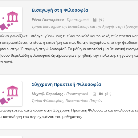
Εισαγωγή στη Φιλοσοφία
Ρένια Γασπαράτου -
Προπτυχιακό -
(A-)
Τμήμα Επιστημών της Εκπαίδευσης και της Αγωγής στην Προσχο
 να γνωρίζω τι υπάρχει γύρω μου; τι είναι το καλό και το κακό; πώς πρέπει να π
 υπερασπίζεται; τι είναι η επιστήμη και πώς θα την ξεχωρίσω από την ψευδοεπ
σουν στην "Εισαγωγή στη Φιλοσοφία". Το μάθημα αποτελεί μια θεματική εισαγωγ
ήσουν θεμελιώδη φιλοσοφικά ζητήματα για την ηθική, την πολιτική, τη γνώση κα
α αυτά.
Σύγχρονη Πρακτική Φιλοσοφία
Μιχαήλ Παρούσης -
Προπτυχιακό -
(A+)
Τμήμα Φιλοσοφίας., Πανεπιστήμιο Πατρών
α αναφέρεται κατά κόρον στην Σύγχρονη Πρακτική Φιλοσοφία και αναλύονται ένν
ω κατανόηση του περιεχομένου του μαθήματος.