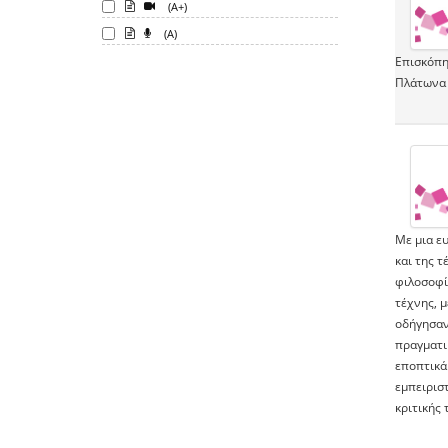
(A+)
(A)
Επισκόπη
Πλάτωνα 
Με μια ε
και της τ
φιλοσοφία
τέχνης, 
οδήγησαν
πραγματικ
εποπτικά
εμπειριστ
κριτικής 