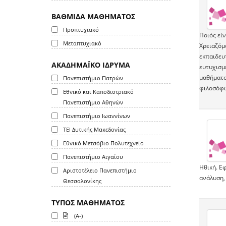
ΒΑΘΜΙΔΑ ΜΑΘΗΜΑΤΟΣ
Προπτυχιακό
Ποιός είν
Μεταπτυχιακό
Χρειαζόμα
εκπαιδευτ
ΑΚΑΔΗΜΑΪΚΟ ΙΔΡΥΜΑ
ευτυχισμ
μαθήματος
Πανεπιστήμιο Πατρών
φιλοσόφω
Εθνικό και Καποδιστριακό
Πανεπιστήμιο Αθηνών
Πανεπιστήμιο Ιωαννίνων
ΤΕΙ Δυτικής Μακεδονίας
Εθνικό Μετσόβιο Πολυτεχνείο
Πανεπιστήμιο Αιγαίου
Ηθική. Ε
Αριστοτέλειο Πανεπιστήμιο
ανάλυση,
Θεσσαλονίκης
ΤΥΠΟΣ ΜΑΘΗΜΑΤΟΣ
(A-)