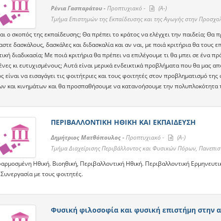
Ρένια Γασπαράτου -
Προπτυχιακό -
(A-)
Τμήμα Επιστημών της Εκπαίδευσης και της Αγωγής στην Προσχο
αι ο σκοπός της εκπαίδευσης; Θα πρέπει το κράτος να ελέγχει την παιδεία; Θα π
στε δασκάλους, δασκάλες και διδασκαλία και αν ναι, με ποιά κριτήρια θα τους ε
ική διαδικασία; Με ποιά κριτήρια θα πρέπει να επιλέγουμε τι θα μπει σε ένα 
ένες κι ευτυχισμένους; Αυτά είναι μερικά ενδεικτικά προβλήματα που θα μας α
 είναι να εισαγάγει τις φοιτήτριες και τους φοιτητές στον προβληματισμό της
ν και κινημάτων και θα προσπαθήσουμε να κατανοήσουμε την πολυπλοκότητα τ
ΠΕΡΙΒΑΛΛΟΝΤΙΚΗ ΗΘΙΚΗ ΚΑΙ ΕΚΠΑΙΔΕΥΣΗ
Δημήτριος Ματθόπουλος -
Προπτυχιακό -
(A-)
Τμήμα Διαχείρισης Περιβάλλοντος και Φυσικών Πόρων, Πανεπι
φαρμοσμένη Ηθική. Βιοηθική, Περιβαλλοντική Ηθική. Περιβαλλοντική Ερμηνευτι
 Συνεργασία με τους φοιτητές.
Φυσική φιλοσοφία και φυσική επιστήμη στην 