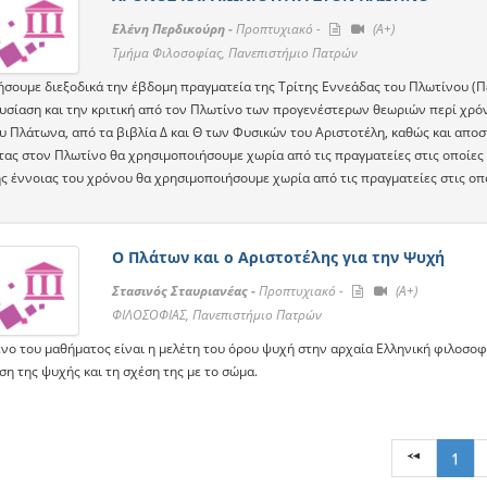
Ελένη Περδικούρη -
Προπτυχιακό -
(A+)
Τμήμα Φιλοσοφίας, Πανεπιστήμιο Πατρών
σουμε διεξοδικά την έβδομη πραγματεία της Τρίτης Εννεάδας του Πλωτίνου (Περ
υσίαση και την κριτική από τον Πλωτίνο των προγενέστερων θεωριών περί χρό
ου Πλάτωνα, από τα βιβλία Δ και Θ των Φυσικών του Αριστοτέλη, καθώς και αποσ
ας στον Πλωτίνο θα χρησιμοποιήσουμε χωρία από τις πραγματείες στις οποίες ανα
ς έννοιας του χρόνου θα χρησιμοποιήσουμε χωρία από τις πραγματείες στις οποίες
O Πλάτων και ο Αριστοτέλης για την Ψυχή
Στασινός Σταυριανέας -
Προπτυχιακό -
(A+)
ΦΙΛΟΣΟΦΙΑΣ, Πανεπιστήμιο Πατρών
ενο του μαθήματος είναι η μελέτη του όρου ψυχή στην αρχαία Ελληνική φιλοσοφί
ση της ψυχής και τη σχέση της με το σώμα.
1