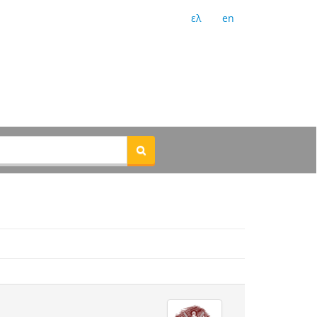
ελ
en