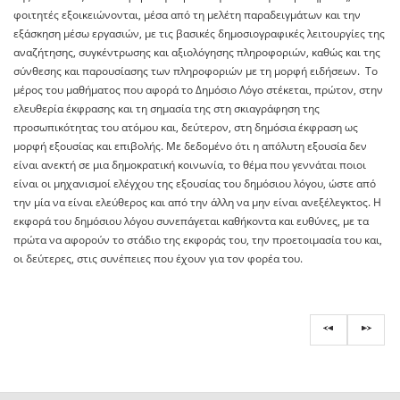
φοιτητές εξοικειώνονται, μέσα από τη μελέτη παραδειγμάτων και την
εξάσκηση μέσω εργασιών, με τις βασικές δημοσιογραφικές λειτουργίες της
αναζήτησης, συγκέντρωσης και αξιολόγησης πληροφοριών, καθώς και της
σύνθεσης και παρουσίασης των πληροφοριών με τη μορφή ειδήσεων. Το
μέρος του μαθήματος που αφορά το Δημόσιο Λόγο στέκεται, πρώτον, στην
ελευθερία έκφρασης και τη σημασία της στη σκιαγράφηση της
προσωπικότητας του ατόμου και, δεύτερον, στη δημόσια έκφραση ως
μορφή εξουσίας και επιβολής. Με δεδομένο ότι η απόλυτη εξουσία δεν
είναι ανεκτή σε μια δημοκρατική κοινωνία, το θέμα που γεννάται ποιοι
είναι οι μηχανισμοί ελέγχου της εξουσίας του δημόσιου λόγου, ώστε από
την μία να είναι ελεύθερος και από την άλλη να μην είναι ανεξέλεγκτος. Η
εκφορά του δημόσιου λόγου συνεπάγεται καθήκοντα και ευθύνες, με τα
πρώτα να αφορούν το στάδιο της εκφοράς του, την προετοιμασία του και,
οι δεύτερες, στις συνέπειες που έχουν για τον φορέα του.