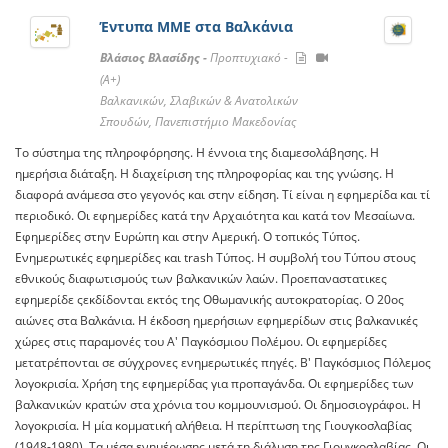
Έντυπα ΜΜΕ στα Βαλκάνια
Βλάσιος Βλασίδης -
Προπτυχιακό -
(A+)
Βαλκανικών, Σλαβικών & Ανατολικών
Σπουδών, Πανεπιστήμιο Μακεδονίας
Το σύστημα της πληροφόρησης. Η έννοια της διαμεσολάβησης. H
ημερήσια διάταξη. Η διαχείριση της πληροφορίας και της γνώσης. Η
διαφορά ανάμεσα στο γεγονός και στην είδηση. Τί είναι η εφημερίδα και τί
περιοδικό. Οι εφημερίδες κατά την Αρχαιότητα και κατά τον Μεσαίωνα.
Εφημερίδες στην Ευρώπη και στην Αμερική. Ο τοπικός Τύπος.
Ενημερωτικές εφημερίδες και trash Τύπος. Η συμβολή του Τύπου στους
εθνικούς διαφωτισμούς των βαλκανικών λαών. Προεπαναστατικες
εφημερίδε ςεκδίδονται εκτός της Οθωμανικής αυτοκρατορίας. Ο 20ος
αιώνες στα Βαλκάνια. Η έκδοση ημερήσιων εφημερίδων στις βαλκανικές
χώρες στις παραμονές του Α' Παγκόσμιου Πολέμου. Οι εφημερίδες
μετατρέπονται σε σύγχρονες ενημερωτικές πηγές. Β' Παγκόσμιος Πόλεμος
λογοκρισία. Χρήση της εφημερίδας για προπαγάνδα. Οι εφημερίδες των
βαλκανικών κρατών στα χρόνια του κομμουνισμού. Οι δημοσιογράφοι. Η
λογοκρισία. Η μία κομματική αλήθεια. Η περίπτωση της Γιουγκοσλαβίας
(1948-1980). Τα μέσα ενημέρωσης μετά τη διάλυση της Γιουγκοσλαβίας. Οι