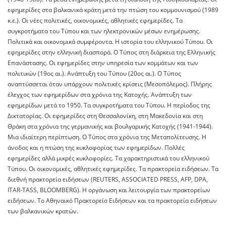
εφημερίδες στα βαλκανικά κράτη μετά την πτώση του κομμουνισμού (1989
κ.ε.). Οι νέες πολιτικές, οικονομικές, αθλητικές εφημερίδες. Τα
συγκροτήματα του Τύπου και των ηλεκτρονικών μέσων ενημέρωσης.
Πολιτικά και οικονομικά συμφέροντα. Η ιστορία του ελληνικού Τύπου. Οι
εφημερίδες στην ελληνική διασπορά. Ο Τύπος στη διάρκεια της Ελληνικής
Επανάστασης. Οι εφημερίδες στην υπηρεσία των κομμάτων και των
πολιτικών (19ος αι.). Ανάπτυξη του Τύπου (20ος αι.). Ο Τύπος
αναπτύσσεται όταν υπάρχουν πολιτικές κρίσεις (Μεσοπόλεμος). Πλήρης
έλεγχος των εφημερίδων στα χρόνια της Κατοχής. Ανάπτυξη των
εφημερίδων μετά το 1950. Τα συγκροτήματα του Τύπου. Η περίοδος της
Δικτατορίας. Οι εφημερίδες στη Θεσσαλονίκη, στη Μακεδονία και στη
Θράκη στα χρόνια της γερμανικής και βουλγαρικής Κατοχής (1941-1944).
Μια ιδιαίτερη περίπτωση. Ο Τύπος στα χρόνια της Μεταπολίτευσης. Η
άνοδος και η πτώση της κυκλοφορίας των εφημερίδων. Πολλές
εφημερίδες αλλά μικρές κυκλοφορίες. Τα χαρακτηριστικά του ελληνικού
Τύπου. Οι οικονομικές, αθλητικές εφημερίδες. Τα πρακτορεία ειδήσεων. Τα
διεθνή πρακτορεία ειδήσεων (REUTERS, ASSOCIATED PRESS, AFP, DPA,
ITAR-TASS, BLOOMBERG). H οργάνωση και λειτουργία των πρακτορείων
ειδήσεων. Το Αθηναικό Πρακτορείο Ειδήσεων και τα πρακτορεία ειδήσεων
των βαλκανικών κρατών.