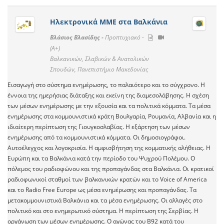
Ηλεκτρονικά ΜΜΕ στα Βαλκάνια
Βλάσιος Βλασίδης -
Προπτυχιακό -
(A+)
Βαλκανικών, Σλαβικών & Ανατολικών
Σπουδών, Πανεπιστήμιο Μακεδονίας
Εισαγωγή στο σύστημα ενημέρωσης, το παλαιότερο και το σύγχρονο. Η
έννοια της ημερήσιας διάταξης και εκείνη της διαμεσολάβησης. Η σχέση
των μέσων ενημέρωσης με την εξουσία και τα πολιτικά κόμματα. Τα μέσα
ενημέρωσης στα κομμουνιστικά κράτη Βουλγαρία, Ρουμανία, Αλβανία και η
ιδιαίτερη περίπτωση της Γιουγκοσλαβίας. Η εξάρτηση των μέσων
ενημέρωσης από τα κομμουνιστικά κόμματα. Οι δημοσιογράφοι.
Αυτοέλεγχος και λογοκρισία. Η αμφισβήτηση της κομματικής αλήθειας. Η
Ευρώπη και τα Βαλκάνια κατά την περίοδο του Ψυχρού Πολέμου. Ο
πόλεμος του ραδιοφώνου και της προπαγάνδας στα Βαλκάνια. Οι κρατικοί
ραδιοφωνικοί σταθμοί των βαλκανικών κρατών και το Voice of America
και το Radio Free Europe ως μέσα ενημέρωσης και προπαγάνδας. Τα
μετακομμουνιστικά Βαλκάνια και τα μέσα ενημέρωσης. Οι αλλαγές στο
πολιτικό και στο ενημερωτικό σύστημα. Η περίπτωση της Σερβίας. Η
οργάνωση των μέσων ενημέρωσης. O αγώνας του Β92 κατά του