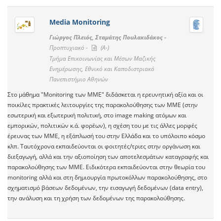
Media Monitoring
Γιώργος Πλειός, Σταμάτης Πουλακιδάκος -
Προπτυχιακό -
(A-)
Τμήμα Επικοινωνίας και Μέσων Μαζικής
Ενημέρωσης, Εθνικό και Καποδιστριακό
Πανεπιστήμιο Αθηνών
Στο μάθημα "Monitoring των ΜΜΕ" διδάσκεται η ερευνητική αξία και οι
ποικίλες πρακτικές λειτουργίες της παρακολούθησης των ΜΜΕ (στην
εσωτερική και εξωτερική πολιτική, στο image making ατόμων και
εμπορικών, πολιτικών κ.ά. φορέων), η σχέση του με τις άλλες μορφές
έρευνας των ΜΜΕ, η εξάπλωσή του στην Ελλάδα και το υπόλοιπο κόσμο
κλπ. Ταυτόχρονα εκπαιδεύονται οι φοιτητές/τριες στην οργάνωση και
διεξαγωγή, αλλά και την αξιοποίηση των αποτελεσμάτων καταγραφής και
παρακολούθησης των ΜΜΕ. Ειδικότερα εκπαιδεύονται στην θεωρία του
monitoring αλλά και στη δημιουργία πρωτοκόλλων παρακολούθησης, στο
σχηματισμό βάσεων δεδομένων, την εισαγωγή δεδομένων (data entry),
την ανάλυση και τη χρήση των δεδομένων της παρακολούθησης.