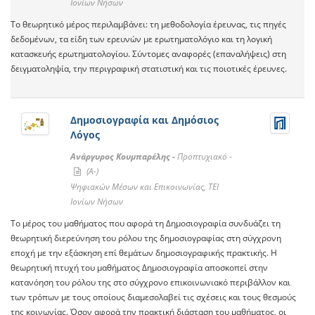
Ιονίων Νήσων
Το θεωρητικό μέρος περιλαμβάνει: τη μεθοδολογία έρευνας, τις πηγές
δεδομένων, τα είδη των ερευνών με ερωτηματολόγιο και τη λογική
κατασκευής ερωτηματολογίου. Σύντομες αναφορές (επαναλήψεις) στη
δειγματοληψία, την περιγραφική στατιστική και τις ποιοτικές έρευνες.
Δημοσιογραφία και Δημόσιος
Λόγος
Ανάργυρος Κουμπαρέλης -
Προπτυχιακό -
(A-)
Ψηφιακών Μέσων και Επικοινωνίας, ΤΕΙ
Ιονίων Νήσων
Το μέρος του μαθήματος που αφορά τη Δημοσιογραφία συνδυάζει τη
θεωρητική διερεύνηση του ρόλου της δημοσιογραφίας στη σύγχρονη
εποχή με την εξάσκηση επί θεμάτων δημοσιογραφικής πρακτικής. Η
θεωρητική πτυχή του μαθήματος Δημοσιογραφία αποσκοπεί στην
κατανόηση του ρόλου της στο σύγχρονο επικοινωνιακό περιβάλλον και
των τρόπων με τους οποίους διαμεσολαβεί τις σχέσεις και τους θεσμούς
της κοινωνίας. Όσον αφορά την πρακτική διάσταση του μαθήματος, οι