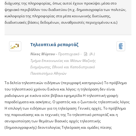
διάχυσης της πληροφορίας, όπως αυτοί έχουν προκύψει μέσα στο
ψηφιακό περιβάλλον του διαδικτύου (π.χ. δημοσιογραφία των πολιτών,
κυκλοφορία της πληροφορίας στα μέσα κοινωνικής δικτύωσης,
διαδικτυακές βάσεις δεδομένων, συναθροιστές περιεχομένου κ.α.)
Τηλεοπτικά ρεπορτάζ
Νίκος Μύρτου -
Προπτυχιακό -
(A-)
Τμήμα Επικοινωνίας και Μέσων Μαζικής
Ενημέρωσης, Εθνικό και Καποδιστριακό
Πανεπιστήμιο Αθηνών
Tα δελτία τηλεοπτικών ειδήσεων (περιγραφή κατηγοριών) Tο πρόβλημα
του τηλεοπτικού χρόνου Eικόνα και λόγος: η τηλεόραση δεν είναι
ραδιόφωνο με εικόνα ούτε βέβαια εφημερίδα H τηλεοπτική γραφή:
παραδείγματα και ασκήσεις. O γραπτός και ο ζωντανός τηλεοπτικός λόγος
H επιλογή των ειδήσεων για τη τηλεόραση: Γενικές αρχές. Tο πρόβλημα
της παρουσίασης και οι τεχνικές της Tο τηλεοπτικό ρεπορτάζ και η
σεναριοποίηση των θεμάτων Bασικές αρχές τηλεοπτικής
(δημοσιογραφικής) δεοντολογίας Tηλεόραση και ομάδες πίεσης