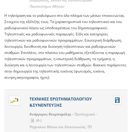
Ενημέρωσης, Εθνικό και Καποδιστριακό
Πανεπιστήμιο Αθηνών
H τηλεόραση και το ραδιόφωνο στο όλο πλέγμα των μέσων επικοινωνίας.
Στοιχεία της εξέλιξής τους. Tα χαρακτηριστικά του τηλεοπτικού και του
ραδιοφωνικού λόγου ως υποδιαιρέσεως του δημοσιογραφικού.
Τηλεοπτικές και ραδιοφωνικές παραγωγές. Είδη και κατηγορίες
τηλεοπτικών και ραδιοφωνικών προγραμμάτων. Εσωτερική διάρθρωση,
λειτουργία, διεύθυνση και διοίκηση τηλεοπτικών και ραδιοφωνικών
σταθμών. Επιπλέον, στο πλαίσιο του μαθήματος εξετάζονται η παραγωγή
τηλεοπτικών προγραμμάτων, η εσωτερική διάθρωση, τα τμήματα, η
διοίκηση και η λειτουργία των τηλεοπτικών σταθμών. Βασικοί παράγοντες
στην δημιουργία της τηλεοπτικής εικόνας (φωτισμός, εικόνα,
κίνηση,σκηνογραφία, ήχος).
ΤΕΧΝΙΚΕΣ ΕΡΩΤΗΜΑΤΟΛΟΓΙΟΥ
&ΣΥΝΕΝΤΕΥΞΗΣ
Ανάργυρος Κουμπαρέλης -
Προπτυχιακό -
(A-)
Ψηφιακών Μέσων και Επικοινωνίας, ΤΕΙ