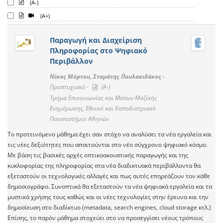
(A-)
(A+)
Παραγωγή και Διαχείριση
Πληροφορίας στο Ψηφιακό
Περιβάλλον
Νίκος Μύρτου, Σταμάτης Πουλακιδάκος -
Προπτυχιακό -
(A-)
Τμήμα Επικοινωνίας και Μέσων Μαζικής
Ενημέρωσης, Εθνικό και Καποδιστριακό
Πανεπιστήμιο Αθηνών
Το προτεινόμενο μάθημα έχει σαν στόχο να αναλύσει τα νέα εργαλεία και
τις νέες δεξιότητες που απαιτούνται στο νέο σύγχρονο ψηφιακό κόσμο.
Με βάση τις βασικές αρχές οπτικοακουστικής παραγωγής και της
κυκλοφορίας της πληροφορίας στα νέα διαδικτυακά περιβάλλοντα θα
εξεταστούν οι τεχνολογικές αλλαγές και πως αυτές επηρεάζουν τον κάθε
δημοσιογράφο. Συνοπτικά θα εξεταστούν τα νέα ψηφιακά εργαλεία και τα
μυστικά χρήσης τους καθώς και οι νέες τεχνολογίες στην έρευνα και την
δημοσίευση στο διαδίκτυο (metadata, search engines, cloud storage κτλ.)
Επίσης, το παρόν μάθημα στοχεύει στο να προσεγγίσει νέους τρόπους