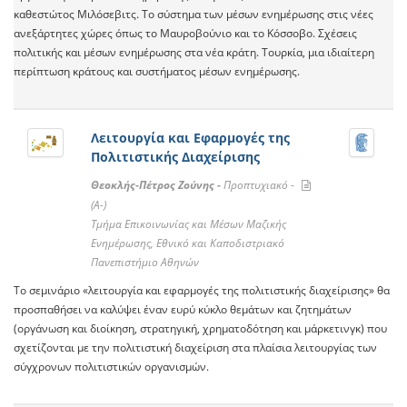
καθεστώτος Μιλόσεβιτς. Το σύστημα των μέσων ενημέρωσης στις νέες
ανεξάρτητες χώρες όπως το Μαυροβούνιο και το Κόσσοβο. Σχέσεις
πολιτικής και μέσων ενημέρωσης στα νέα κράτη. Τουρκία, μια ιδιαίτερη
περίπτωση κράτους και συστήματος μέσων ενημέρωσης.
Λειτουργία και Εφαρμογές της
Πολιτιστικής Διαχείρισης
Θεοκλής-Πέτρος Ζούνης -
Προπτυχιακό -
(A-)
Τμήμα Επικοινωνίας και Μέσων Μαζικής
Ενημέρωσης, Εθνικό και Καποδιστριακό
Πανεπιστήμιο Αθηνών
Το σεμινάριο «λειτουργία και εφαρμογές της πολιτιστικής διαχείρισης» θα
προσπαθήσει να καλύψει έναν ευρύ κύκλο θεμάτων και ζητημάτων
(οργάνωση και διοίκηση, στρατηγική, χρηματοδότηση και μάρκετινγκ) που
σχετίζονται με την πολιτιστική διαχείριση στα πλαίσια λειτουργίας των
σύγχρονων πολιτιστικών οργανισμών.