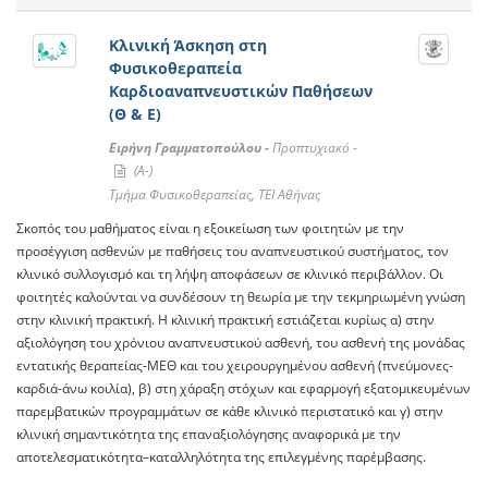
Κλινική Άσκηση στη
Φυσικοθεραπεία
Καρδιοαναπνευστικών Παθήσεων
(Θ & Ε)
Ειρήνη Γραμματοπούλου -
Προπτυχιακό -
(A-)
Τμήμα Φυσικοθεραπείας, ΤΕΙ Αθήνας
Σκοπός του μαθήματος είναι η εξοικείωση των φοιτητών με την
προσέγγιση ασθενών με παθήσεις του αναπνευστικού συστήματος, τον
κλινικό συλλογισμό και τη λήψη αποφάσεων σε κλινικό περιβάλλον. Οι
φοιτητές καλούνται να συνδέσουν τη θεωρία με την τεκμηριωμένη γνώση
στην κλινική πρακτική. Η κλινική πρακτική εστιάζεται κυρίως α) στην
αξιολόγηση του χρόνιου αναπνευστικού ασθενή, του ασθενή της μονάδας
εντατικής θεραπείας-ΜΕΘ και του χειρουργημένου ασθενή (πνεύμονες-
καρδιά-άνω κοιλία), β) στη χάραξη στόχων και εφαρμογή εξατομικευμένων
παρεμβατικών προγραμμάτων σε κάθε κλινικό περιστατικό και γ) στην
κλινική σημαντικότητα της επαναξιολόγησης αναφορικά με την
αποτελεσματικότητα–καταλληλότητα της επιλεγμένης παρέμβασης.