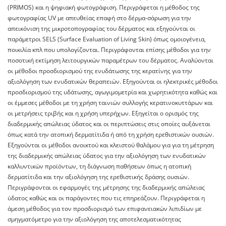
(PRIMOS) και η ψηφιακή φωτογράφιση. Περιγράφεται η μέθοδος της
φωτογραφίας UV με απευθείας επαφή στο δέρμα-σάρωση για την
απεικόνιση της μικροτοπογραφίας του δέρματος και εξηγούνται οι
παράμετροι SELS (Surface Evaluation of Living Skin) όπως ομοιογένεια,
ποικιλία κπλ που υπολογίζονται. Περιγράφονται επίσης μέθοδοι για την
ποσοτική εκτίμηση λειτουργικών παραμέτρων του δέρματος. Αναλύονται
οι μέθοδοι προσδιορισμού της ενυδάτωσης της κερατίνης για την
αξιολόγηση των ενυδατικών θεραπειών. Εξηγούνται οι ηλεκτρικές μέθοδοι
προσδιορισμού της υδάτωσης, αγωγιμομετρία και χωρητικότητα καθώς και
οι έμμεσες μέθοδοι με τη χρήση ταινιών συλλογής κερατινοκυττάρων και
οι μετρήσεις τριβής και η χρήση υπερήχων. Εξηγείται ο ορισμός της
διαδερμικής απώλειας ύδατος και οι περιπτώσεις στις οποίες αυξάνεται
όπως κατά την ατοπική δερματίτιδα ή από τη χρήση ερεθιστικών ουσιών.
Εξηγούνται οι μέθοδοι ανοικτού και κλειστού θαλάμου για για τη μέτρηση
της διαδερμικής απώλειας ύδατος για την αξιολόγηση των ενυδατικών
καλλυντικών προϊόντων, τη διάγνωση παθήσεων όπως η ατοπική
δερματίτιδα και την αξιολόγηση της ερεθιστικής δράσης ουσιών.
Περιγράφονται οι εφαρμογές της μέτρησης της διαδερμικής απώλειας
ύδατος καθώς και οι παράγοντες που τις επηρεάζουν. Περιγράφεται η
άμεση μέθοδος για τον προσδιορισμό των επιφανειακών λιπιδίων με
σμηγματόμετρο για την αξιολόγηση της αποτελεσματικότητας