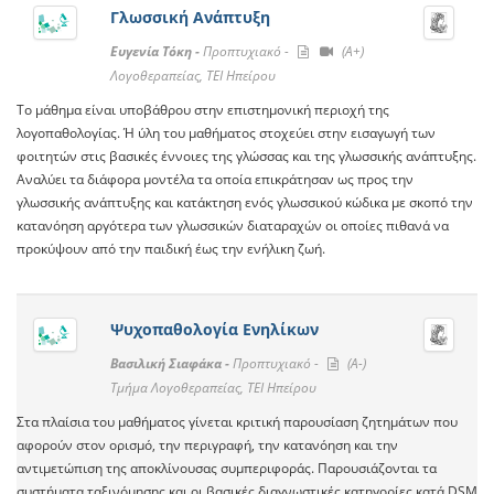
Γλωσσική Ανάπτυξη
Ευγενία Τόκη -
Προπτυχιακό -
(A+)
Λογοθεραπείας, ΤΕΙ Ηπείρου
Το μάθημα είναι υποβάθρου στην επιστημονική περιοχή της
λογοπαθολογίας. Ή ύλη του μαθήματος στοχεύει στην εισαγωγή των
φοιτητών στις βασικές έννοιες της γλώσσας και της γλωσσικής ανάπτυξης.
Αναλύει τα διάφορα μοντέλα τα οποία επικράτησαν ως προς την
γλωσσικής ανάπτυξης και κατάκτηση ενός γλωσσικού κώδικα με σκοπό την
κατανόηση αργότερα των γλωσσικών διαταραχών οι οποίες πιθανά να
προκύψουν από την παιδική έως την ενήλικη ζωή.
Ψυχοπαθολογία Ενηλίκων
Βασιλική Σιαφάκα -
Προπτυχιακό -
(A-)
Τμήμα Λογοθεραπείας, ΤΕΙ Ηπείρου
Στα πλαίσια του μαθήματος γίνεται κριτική παρουσίαση ζητημάτων που
αφορούν στον ορισμό, την περιγραφή, την κατανόηση και την
αντιμετώπιση της αποκλίνουσας συμπεριφοράς. Παρουσιάζονται τα
συστήματα ταξινόμησης και οι βασικές διαγνωστικές κατηγορίες κατά DSM