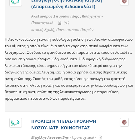
(Απαρτιωμένη Διδασκαλία Ι)
Αλέξανδρος Σπυριδωνίδης , Καθηγητής -
Προπτυχιακό -
(A-)
Ιατρική Σχολή, Πανεπιστήμιο Πατρών
Η λευκοκυττάρωση είναι η παθολογική αύξηση των λευκών αιμοσφαιρίων
του αίματος η οποία είναι ένα από τα χαρακτηριστικά γνωρίσματα των
λευχαιμιών. Ωστόσο, το φαινόμενο αυτό παρατηρείται τόσο σε λοιμώξεις
όσο και σε χρόνια φλεγμονώδη νοσήματα. Η διαφορική διάγνωση της
λευκοκυττάρωσης είναι σημαντική για τον κλινικό ιατρό και για την
διάγνωση της οξείας λευχαιμίας, η οποία χρήζει άμεσης θεραπευτικής
αντιμετώπισης. Σκοπός του μαθήματος είναι η εισαγωγή του φοιτητή
Ιατρικής στην κλινική πράξη και συγκεκριμένα στην διαφοροδιάγνωση και
θεραπευτική αντιμετώπιση της λευκοκυττάρωσης με παρουσίαση
πραγματικού περιστατικού ως παραδείγματος.
ΠΡΟΑΓΩΓΗ ΥΓΕΙΑΣ-ΠΡΟΛΗΨΗ
ΝΟΣΟΥ-ΙΑΤΡ. ΚΟΙΝΟΤΗΤΑΣ
Μιχάλης Λεοτσινίδης -
Προπτυχιακό -