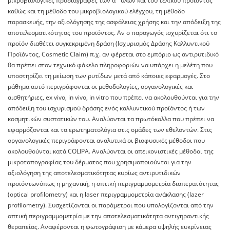
μικροβιολογικές προδιαγραφές των α΄ υλών και του τελικού προϊόντος
καθώς και τη μέθοδο του μικροβιολογικού ελέγχου, τη μέθοδο
παρασκευής, την αξιολόγησης της ασφάλειας χρήσης και την απόδειξη της
αποτελεσματικότητας του προϊόντος. Αν ο παραγωγός ισχυρίζεται ότι το
προϊόν διαθέτει συγκεκριμένη δράση (Ισχυρισμός Δράσης Kαλλυντικού
Προϊόντος, Cosmetic Claim) π.χ. αν φέρεται στο εμπόριο ως αντιρυτιδικό
θα πρέπει στον τεχνικό φάκελο πληροφοριών να υπάρχει η μελέτη που
υποστηρίζει τη μείωση των ρυτίδων μετά από κάποιες εφαρμογές. Στο
μάθημα αυτό περιγράφονται οι μεθοδολογίες, οργανολογικές και
αισθητήριες, ex vivo, in vivo, in vitro που πρέπει να ακολουθούνται για την
απόδειξη του ισχυρισμού δράσης ενός καλλυντικού προϊόντος ή των
κοσμητικών συστατικών του. Αναλύονται τα πρωτόκολλα που πρέπει να
εφαρμόζονται και τα ερωτηματολόγια στις ομάδες των εθελοντών. Στις
οργανολογικές περιγράφονται αναλυτικά οι βιοφυσικές μέθοδοι που
ακολουθούνται κατά COLIPA. Αναλύονται οι απεικονιστικές μέθοδοι της
μικροτοπογραφίας του δέρματος που χρησιμοποιούνται για την
αξιολόγηση της αποτελεσματικότητας κυρίως αντιρυτιδικών
προϊόντωνόπως η μηχανική, η οπτική περιγραμμομετρία διαπερατότητας
(οptical profilometry) και η laser περιγραμμομετρία ανάκλασης (lazer
profilometry). Συσχετίζονται οι παράμετροι που υπολογίζονται από την
οπτική περιγραμμομετρία με την αποτελεσματικότητα αντιγηραντικής
θεραπείας. Αναφέρονται η φωτογράφιση με κάμερα υψηλής ευκρίνειας