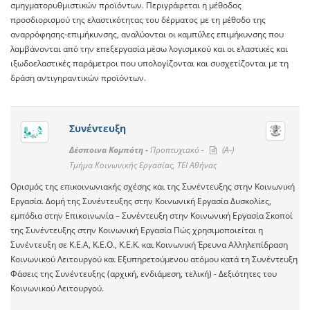
σμηγματορυθμιστικών προϊόντων. Περιγράφεται η μέθοδος
προσδιορισμού της ελαστικότητας του δέρματος με τη μέθοδο της
αναρρόφησης-επιμήκυνσης, αναλύονται οι καμπύλες επιμήκυνσης που
λαμβάνονται από την επεξεργασία μέσω λογισμικού και οι ελαστικές και
ιξωδοελαστικές παράμετροι που υπολογίζονται και συσχετίζονται με τη
δράση αντιγηραντικών προϊόντων.
Συνέντευξη
Δέσποινα Κομπότη -
Προπτυχιακό -
(A-)
Τμήμα Κοινωνικής Εργασίας, ΤΕΙ Αθήνας
Ορισμός της επικοινωνιακής σχέσης και της Συνέντευξης στην Κοινωνική
Εργασία. Δομή της Συνέντευξης στην Κοινωνική Εργασία Δυσκολίες,
εμπόδια στην Επικοινωνία – Συνέντευξη στην Κοινωνική Εργασία Σκοποί
της Συνέντευξης στην Κοινωνική Εργασία Πώς χρησιμοποιείται η
Συνέντευξη σε Κ.Ε.Α, Κ.Ε.Ο., Κ.Ε.Κ. και Κοινωνική Έρευνα Αλληλεπίδραση
Κοινωνικού Λειτουργού και Εξυπηρετούμενου ατόμου κατά τη Συνέντευξη
Φάσεις της Συνέντευξης (αρχική, ενδιάμεση, τελική) - Δεξιότητες του
Κοινωνικού Λειτουργού.