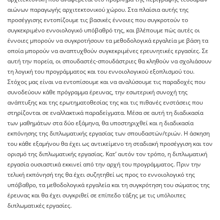
αιώνων παραγωγής αρχιτεκτονικού χώρου. Στα πλαίσια αυτής της
προσέγγισης εντοπίζουμε τις βασικές έννοιες που συγκροτούν το
συγκεκριμένο εννοιολογικό υπόβαθρό της, και βλέπουμε πώς αυτές οι
έννοιες μπορούν να συγκροτήσουν τα μεθοδολογικά εργαλεία με βάση τα
οποία μπορούν να αναπτυχθούν συγκεκριμένες ερευνητικές εργασίες. Σε
αυτή την πορεία, οι σπουδαστές-σπουδάστριες θα κληθούν να σχολιάσουν
τη λογική του προγράμματος και του εννοιολογικού εξοπλισμού του.
Στόχος μας είναι να εντοπίσουμε και να αναλύσουμε τις παραδοχές που
συνοδεύουν κάθε πρόγραμμα έρευνας, την εσωτερική συνοχή της
ανάπτυξης και της ερωτηματοθεσίας της και τις πιθανές ενστάσεις που
στηρίζονται σε εναλλακτικά παραδείγματα. Μέσα σε αυτή τη διαδικασία
των μαθημάτων στα δύο εξάμηνα, θα υποστηριχθεί και η διαδικασία
εκπόνησης της διπλωματικής εργασίας των σπουδαστών/τριών. Η άσκηση
του κάθε εξαμήνου θα έχει ως αντικείμενο τη σταδιακή προσέγγιση και τον
ορισμό της διπλωματικής εργασίας. Κατ’ αυτόν τον τρόπο, η διπλωματική
εργασία ουσιαστικά εκκινεί από την αρχή του προγράμματος. Πριν την
τελική εκπόνησή της θα έχει συζητηθεί ως προς το εννοιολογικό της
υπόβαθρο, τα μεθοδολογικά εργαλεία και τη συγκρότηση του σώματος της
έρευνας και θα έχει συγκριθεί σε επίπεδο τάξης με τις υπόλοιπες
διπλωματικές εργασίες.