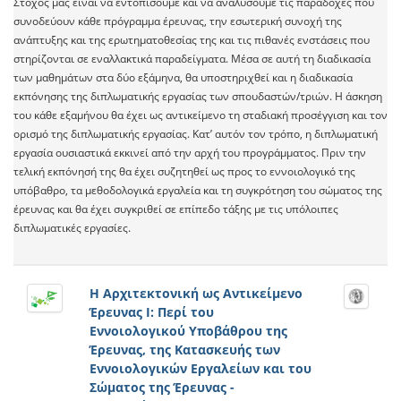
Στόχος μας είναι να εντοπίσουμε και να αναλύσουμε τις παραδοχές που
συνοδεύουν κάθε πρόγραμμα έρευνας, την εσωτερική συνοχή της
ανάπτυξης και της ερωτηματοθεσίας της και τις πιθανές ενστάσεις που
στηρίζονται σε εναλλακτικά παραδείγματα. Μέσα σε αυτή τη διαδικασία
των μαθημάτων στα δύο εξάμηνα, θα υποστηριχθεί και η διαδικασία
εκπόνησης της διπλωματικής εργασίας των σπουδαστών/τριών. Η άσκηση
του κάθε εξαμήνου θα έχει ως αντικείμενο τη σταδιακή προσέγγιση και τον
ορισμό της διπλωματικής εργασίας. Κατ’ αυτόν τον τρόπο, η διπλωματική
εργασία ουσιαστικά εκκινεί από την αρχή του προγράμματος. Πριν την
τελική εκπόνησή της θα έχει συζητηθεί ως προς το εννοιολογικό της
υπόβαθρο, τα μεθοδολογικά εργαλεία και τη συγκρότηση του σώματος της
έρευνας και θα έχει συγκριθεί σε επίπεδο τάξης με τις υπόλοιπες
διπλωματικές εργασίες.
Η Αρχιτεκτονική ως Αντικείμενο
Έρευνας Ι: Περί του
Εννοιολογικού Υποβάθρου της
Έρευνας, της Κατασκευής των
Εννοιολογικών Εργαλείων και του
Σώματος της Έρευνας -