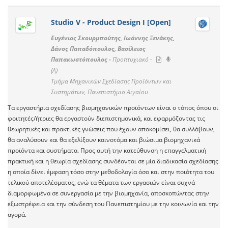
Studio V - Product Design I [Open]
Ευγένιος Σκουρμπούτης, Ιωάννης Ξενάκης,
Δάνος Παπαδόπουλος, Βασίλειος
Παπακωστόπουλος -
Προπτυχιακό -
(A)
Τμήμα Μηχανικών Σχεδίασης Προϊόντων και
Συστημάτων, Πανεπιστήμιο Αιγαίου
Τα εργαστήρια σχεδίασης βιομηχανικών προϊόντων είναι ο τόπος όπου οι
φοιτητές/ήτριες θα εργαστούν διεπιστημονικά, και εφαρμόζοντας τις
θεωρητικές και πρακτικές γνώσεις που έχουν αποκομίσει, θα συλλάβουν,
θα αναλύσουν και θα εξελίξουν καινοτόμα και βιώσιμα βιομηχανικά
προϊόντα και συστήματα. Προς αυτή την κατεύθυνση η επαγγελματική
πρακτική και η θεωρία σχεδίασης συνδέονται σε μία διαδικασία σχεδίασης
η οποία δίνει έμφαση τόσο στην μεθοδολογία όσο και στην ποιότητα του
τελικού αποτελέσματος, ενώ τα θέματα των εργασιών είναι συχνά
διαμορφωμένα σε συνεργασία με την βιομηχανία, αποσκοπώντας στην
εξωστρέφεια και την σύνδεση του Πανεπιστημίου με την κοινωνία και την
αγορά.