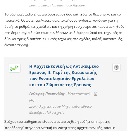
Συστημάτων, Πανεπιστήμιο Αιγαίου
Το μάθημα Studio 2, αναπτύσσεται σε δύο επίπεδα, το θεωρητικό και το
πρακτικό. Oι φοιτητές/-τριες να αποκτήσουν γνώσεις κανόνων για τη
δομή, το ρυθμό, τις χαράξεις και τη χρήση του χρώματος και να ασκηθούν
στη δημιουργία δικών τους συνθέσεων με διάφορα υλικά και τεχνικές σε
δύο και τρεις διαστάσεις (μικτές τεχνικές στο σχέδιο, κολάζ, κατασκευές,
έντυπη τέχνη).
Η Αρχιτεκτονική ως Αντικείμενο
Ερευνας ΙΙ: Περί της Κατασκευής
των Εννοιολογικών Εργαλείων
και του Σώματος της Έρευνας
Γεώργιος Παρμενίδης -
Μεταπτυχιακό -
(A-)
Σχολή Αρχιτεκτόνων Μηχανικών, Εθνικό
Μετσόβιο Πολυτεχνείο
Στόχος του μαθήματος είναι να αναπτυχθεί η συζήτηση περί της
‘παράδοσης’ στην ερευνητική κοινότητα της αρχιτεκτονικής, όπου η