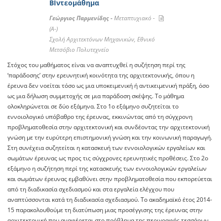
ΒΙντεομάθημα
Γεώργιος Παρμενίδης -
Μεταπτυχιακό -
(A-)
Σχολή Αρχιτεκτόνων Μηχανικών, Εθνικό
Μετσόβιο Πολυτεχνείο
Στόχος του μαθήματος είναι να αναπτυχθεί η συζήτηση περί της
‘παράδοσης’ στην ερευνητική κοινότητα της αρχιτεκτονικής, όπου η
έρευνα δεν νοείται τόσο ως μια υποκειμενική ή αντικειμενική πράξη, όσο
ως μια δήλωση συμμετοχής σε μια παράδοση σκέψης. Το μάθημα
ολοκληρώνεται σε δύο εξάμηνα. Στο 1ο εξάμηνο συζητείται το
εννοιολογικό υπόβαθρο της έρευνας, εκκινώντας από τη σύγχρονη
προβληματοθεσία στην αρχιτεκτονική και συνδέοντας την αρχιτεκτονική
γνώση με την ευρύτερη επιστημονική γνώση και την κοινωνική παραγωγή.
Στη συνέχεια συζητείται η κατασκευή των εννοιολογικών εργαλείων και
σωμάτων έρευνας ως προς τις σύγχρονες ερευνητικές προθέσεις. Στο 2ο
εξάμηνο η συζήτηση περί της κατασκευής των εννοιολογικών εργαλείων
και σωμάτων έρευνας εμβαθύνει στην προβληματοθεσία που εκπορεύεται
από τη διαδικασία σχεδιασμού και στα εργαλεία ελέγχου που
αναπτύσσονται κατά τη διαδικασία σχεδιασμού. Το ακαδημαϊκό έτος 2014-
15 παρακολουθούμε τη διατύπωση μιας προσέγγισης της έρευνας στην
αρχιτεκτονική που αναφέρεται στο πρόβλημα της περιγραφής τεσσάρων