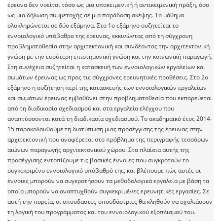
έρευνα δεν νοείται τόσο ως μια υποκειμενική ή αντικειμενική πράξη, όσο
ως μια δήλωση συμμετοχής σε μια παράδοση σκέψης. Το μάθημα
ολοκληρώνεται σε δύο εξάμηνα. Στο 1ο εξάμηνο συζητείται το
εννοιολογικό υπόβαθρο της έρευνας, εκκινώντας από τη σύγχρονη
προβληματοθεσία στην αρχιτεκτονική και συνδέοντας την αρχιτεκτονική
γνώση με την ευρύτερη επιστημονική γνώση και την κοινωνική παραγωγή.
Στη συνέχεια συζητείται η κατασκευή των εννοιολογικών εργαλείων και
σωμάτων έρευνας ως προς τις σύγχρονες ερευνητικές προθέσεις. Στο 2ο
εξάμηνο η συζήτηση περί της κατασκευής των εννοιολογικών εργαλείων
και σωμάτων έρευνας εμβαθύνει στην προβληματοθεσία που εκπορεύεται
από τη διαδικασία σχεδιασμού και στα εργαλεία ελέγχου που
αναπτύσσονται κατά τη διαδικασία σχεδιασμού. Το ακαδημαϊκό έτος 2014-
15 παρακολουθούμε τη διατύπωση μιας προσέγγισης της έρευνας στην
αρχιτεκτονική που αναφέρεται στο πρόβλημα της περιγραφής τεσσάρων
αιώνων παραγωγής αρχιτεκτονικού χώρου. Στα πλαίσια αυτής της
προσέγγισης εντοπίζουμε τις βασικές έννοιες που συγκροτούν το
συγκεκριμένο εννοιολογικό υπόβαθρό της, και βλέπουμε πώς αυτές οι
έννοιες μπορούν να συγκροτήσουν τα μεθοδολογικά εργαλεία με βάση τα
οποία μπορούν να αναπτυχθούν συγκεκριμένες ερευνητικές εργασίες. Σε
αυτή την πορεία, οι σπουδαστές-σπουδάστριες θα κληθούν να σχολιάσουν
τη λογική του προγράμματος και του εννοιολογικού εξοπλισμού του.