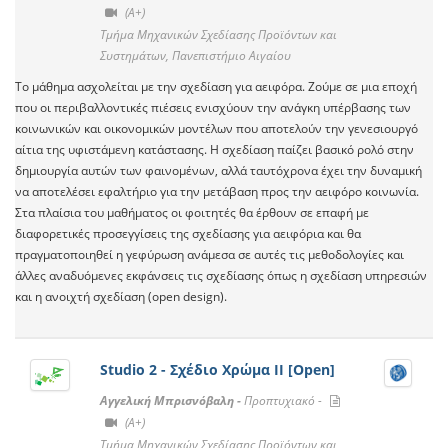
(A+)
Τμήμα Μηχανικών Σχεδίασης Προϊόντων και
Συστημάτων, Πανεπιστήμιο Αιγαίου
Το μάθημα ασχολείται με την σχεδίαση για αειφόρα. Ζούμε σε μια εποχή
που οι περιβαλλοντικές πιέσεις ενισχύουν την ανάγκη υπέρβασης των
κοινωνικών και οικονομικών μοντέλων που αποτελούν την γενεσιουργό
αίτια της υφιστάμενη κατάστασης. Η σχεδίαση παίζει βασικό ρολό στην
δημιουργία αυτών των φαινομένων, αλλά ταυτόχρονα έχει την δυναμική
να αποτελέσει εφαλτήριο για την μετάβαση προς την αειφόρο κοινωνία.
Στα πλαίσια του μαθήματος οι φοιτητές θα έρθουν σε επαφή με
διαφορετικές προσεγγίσεις της σχεδίασης για αειφόρια και θα
πραγματοποιηθεί η γεφύρωση ανάμεσα σε αυτές τις μεθοδολογίες και
άλλες αναδυόμενες εκφάνσεις τις σχεδίασης όπως η σχεδίαση υπηρεσιών
και η ανοιχτή σχεδίαση (open design).
Studio 2 - Σχέδιο Χρώμα ΙΙ [Open]
Αγγελική Μπρισνόβαλη -
Προπτυχιακό -
(A+)
Τμήμα Μηχανικών Σχεδίασης Προϊόντων και