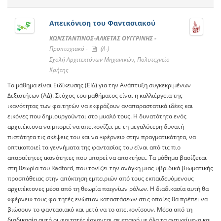
Απεικόνιση του Φαντασιακού
ΚΩΝΣΤΑΝΤΙΝΟΣ-ΑΛΚΕΤΑΣ ΟΥΓΓΡΙΝΗΣ -
Προπτυχιακό -
(A-)
Σχολή Αρχιτεκτόνων Μηχανικών, Πολυτεχνείο
Κρήτης
To μάθημα είναι Ειδίκευσης (ΕΙΔ) για την Ανάπτυξη συγκεκριμένων
Δεξιοτήτων (ΑΔ). Στόχος του μαθήματος είναι η καλλιέργεια της
ικανότητας των φοιτητών να εκφράζουν αναπαραστατικά ιδέες και
εικόνες που δημιουργούνται στο μυαλό τους. Η δυνατότητα ενός
αρχιτέκτονα να μπορεί να απεικονίζει με τη μεγαλύτερη δυνατή
πιστότητα τις σκέψεις του και να «φέρνει» στην πραγματικότητα, να
οπτικοποιεί τα γεννήματα της φαντασίας του είναι από τις πιο
απαραίτητες ικανότητες που μπορεί να αποκτήσει. Τα μάθημα βασίζεται
στη θεωρία του Radford, που τονίζει την ανάγκη μιας υβριδικά βιωματικής
προσπάθειας στην απόκτηση εμπειριών από τους εκπαιδευόμενους
αρχιτέκτονες μέσα από τη θεωρία παιγνίων ρόλων. Η διαδικασία αυτή θα
«φέρνει» τους φοιτητές ενώπιον καταστάσεων στις οποίες θα πρέπει να
βιώσουν το φαντασιακό και μετά να το απεικονίσουν. Μέσα από τη
διαδικασία αυτή οι φοιτητές έρχονται σε επαφή με όλα τα αντικείμενα και