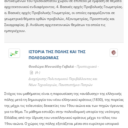
αντικειμένων του τρισδιάστατου χώρου σε επίπεδο με έμφαση σε θέματα
αρχιτεκτονικού ενδιαφέροντος. 4. Βασικές αρχές Προβολικής Γεωμετρίας.
α. Βασικές αρχές Προβολικής Γεωμετρίας, οι οποίες εφαρμόζονται σε
γεωμετρικά θέματα ορθών προβολών, Αξονομετρίας, Προοπτικής και
Σκιαγραφίας. β. Ανάλυση αρχιτεκτονικών θεμάτων τα οποία τις
εμπεριέχουν.
ΙΣΤΟΡΙΑ ΤΗΣ ΠΟΛΗΣ ΚΑΙ ΤΗΣ
ΠΟΛΕΟΔΟΜΙΑΣ
Θεοδώρα Μονιούδη-Γαβαλά -
Προπτυχιακό -
(A-)
Διαχείρισης Πολιτισμικού Περιβάλλοντος και
Νέων Τεχνολογιών, Πανεπιστήμιο Πατρών
Στόχος του μαθήματος είναι η παρουσίαση της «ανάδυσης» της ελληνικής
πόλης μετά τη δημιουργία του νέου ελληνικού κράτους (1830), της πορείας
της μέχρι τις τελευταίες δεκαετίες του 19ου αιώνα και των πηγών έρευνας
για το θέμα. Το μάθημα εστιάζει στην πολεοδομική ιστορία της νεότερης
Ελλάδας από την ίδρυση του νεοελληνικού κράτους μέχρι το τέλος του
19ου αιώνα. Ο χώρος της πόλης εξετάζεται μέσα στο ευρύτερο ιστορικό