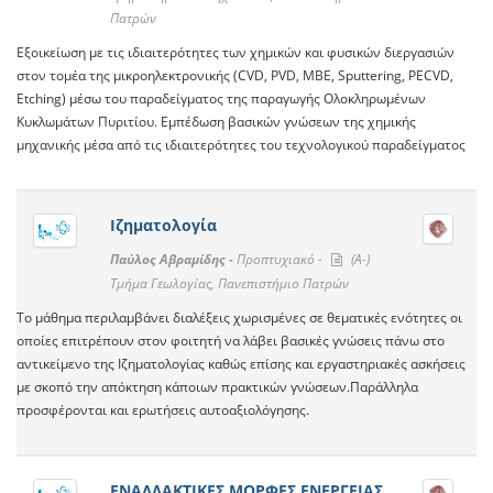
Πατρών
Εξοικείωση με τις ιδιαιτερότητες των χημικών και φυσικών διεργασιών
στον τομέα της μικροηλεκτρονικής (CVD, PVD, MBE, Sputtering, PECVD,
Etching) μέσω του παραδείγματος της παραγωγής Ολοκληρωμένων
Κυκλωμάτων Πυριτίου. Εμπέδωση βασικών γνώσεων της χημικής
μηχανικής μέσα από τις ιδιαιτερότητες του τεχνολογικού παραδείγματος
Ιζηματολογία
Παύλος Αβραμίδης -
Προπτυχιακό -
(A-)
Τμήμα Γεωλογίας, Πανεπιστήμιο Πατρών
Το μάθημα περιλαμβάνει διαλέξεις χωρισμένες σε θεματικές ενότητες οι
οποίες επιτρέπουν στον φοιτητή να λάβει βασικές γνώσεις πάνω στο
αντικείμενο της Ιζηματολογίας καθώς επίσης και εργαστηριακές ασκήσεις
με σκοπό την απόκτηση κάποιων πρακτικών γνώσεων.Παράλληλα
προσφέρονται και ερωτήσεις αυτοαξιολόγησης.
ΕΝΑΛΛΑΚΤΙΚΕΣ ΜΟΡΦΕΣ ΕΝΕΡΓΕΙΑΣ