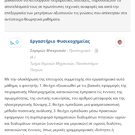
μαθαίνουν να λειτουργούν πειραματικές διατάξεις, παρουσιάζουν τα
αποτελέσματά τους σε πρωτότυπες τεχνικές αναφορές και κατά την
επεξεργασία των μετρήσεων αξιοποιούν τις γνώσεις που απέκτησαν στα
αντίστοιχα θεωρητικά μαθήματα.
Εργαστήριο Φυσικοχημείας
Σογομών Μπογοσιάν -
Προπτυχιακό -
(A-)
Τμήμα Χημικών Μηχανικών, Πανεπιστήμιο
Πατρών
Με την ολοκλήρωση της επιτυχούς συμμετοχής στο εργαστηριακό αυτό
μάθημα, ο φοιτητής: 1. θα έχει εξοικειωθεί με τις βασικές εφαρμογές της
πειραματικής Ηλεκτροχημείας κατανοώντας έμπρακτα τις έννοιες της
αγωγιμότητας, της ιοντικής ευκινησίας, του αριθμού μεταφοράς και της
ηλεκτρεγερτικής δύναμης 2. θα έχει εμπεδώσει μια φασματοσκοπική
μέθοδο ποσοτικής ανάλυσης 3. θα έχει εμπεδώσει μέσω πρακτικών
εφαρμογών τη συμπεριφορά πραγματικών διαλυμάτων πτητικών υγρών
και διαλυμάτων στερεών (ιοντικών και μοριακών) σε υγρούς διαλύτες,
κατανοώντας έννοιες, όπως μερικές γραμμομοριακές ιδιότητες ή