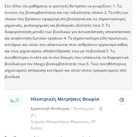
Στο τέλος του μαθήματος οι φοιτητές θα πρέπει να γνωρίζουν: 1. Τις
έννοιες της βιοσυμβατότητας και της τοξικότητας υλικών 2. Τα είδη των
υλικών που βρίσκουν εφαρμογή στη βιοϊατρική και τις σημαντικότερες
μηχανικές, φυσικοχημικές και βιολογικές ιδιότητές τους 3. Τη
διαφοροποίηση μεταξύ των βιοϋλικών για αντικατάσταση, αποκατάσταση
και αναγέννηση ζωτικών οργάνων 4. Τα σημαντικότερα είδη πρωτεϊνων,
κυττάρων και ιστών που απαντώνται στον ανθρώπινο οργανισμό καθώς
και τους μηχανισμούς αλληλεπίδρασής τους με τα βιοϋλικά 5. Τις
συνηθέστερες in-vitro και in-vivo δοκιμές που υπόκεινται τα διαφορετικά
βιοϋλικά για τον έλεγχο βιοσυμβατότητάς τους 6. Τους συνηθέστερους
μηχανισμούς απόκρισης κυττάρων και ιστών στους τραυματισμούς από
βιοϋλικά
Ηλεκτρικές Μετρήσεις Θεωρία
Εμμανουήλ Κουδουμάς -
Προπτυχιακό -
(A-)
Τμήματα Ηλεκτρολόγων Μηχανικών, ΤΕΙ
Κρήτης