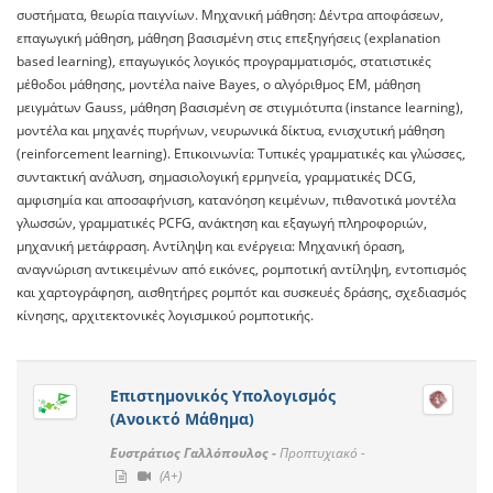
συστήματα, θεωρία παιγνίων. Μηχανική μάθηση: Δέντρα αποφάσεων,
επαγωγική μάθηση, μάθηση βασισμένη στις επεξηγήσεις (explanation
based learning), επαγωγικός λογικός προγραμματισμός, στατιστικές
μέθοδοι μάθησης, μοντέλα naive Bayes, ο αλγόριθμος EM, μάθηση
μειγμάτων Gauss, μάθηση βασισμένη σε στιγμιότυπα (instance learning),
μοντέλα και μηχανές πυρήνων, νευρωνικά δίκτυα, ενισχυτική μάθηση
(reinforcement learning). Επικοινωνία: Τυπικές γραμματικές και γλώσσες,
συντακτική ανάλυση, σημασιολογική ερμηνεία, γραμματικές DCG,
αμφισημία και αποσαφήνιση, κατανόηση κειμένων, πιθανοτικά μοντέλα
γλωσσών, γραμματικές PCFG, ανάκτηση και εξαγωγή πληροφοριών,
μηχανική μετάφραση. Αντίληψη και ενέργεια: Μηχανική όραση,
αναγνώριση αντικειμένων από εικόνες, ρομποτική αντίληψη, εντοπισμός
και χαρτογράφηση, αισθητήρες ρομπότ και συσκευές δράσης, σχεδιασμός
κίνησης, αρχιτεκτονικές λογισμικού ρομποτικής.
Επιστημονικός Υπολογισμός
(Ανοικτό Μάθημα)
Ευστράτιος Γαλλόπουλος -
Προπτυχιακό -
(A+)