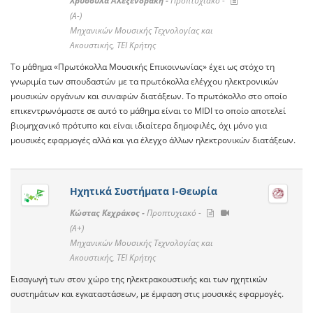
Χρυσούλα Αλεξενδράκη -
Προπτυχιακό -
(A-)
Μηχανικών Μουσικής Τεχνολογίας και
Ακουστικής, ΤΕΙ Κρήτης
Το μάθημα «Πρωτόκολλα Μουσικής Επικοινωνίας» έχει ως στόχο τη
γνωριμία των σπουδαστών με τα πρωτόκολλα ελέγχου ηλεκτρονικών
μουσικών οργάνων και συναφών διατάξεων. Το πρωτόκολλο στο οποίο
επικεντρωνόμαστε σε αυτό το μάθημα είναι το MIDI το οποίο αποτελεί
βιομηχανικό πρότυπο και είναι ιδιαίτερα δημοφιλές, όχι μόνο για
μουσικές εφαρμογές αλλά και για έλεγχο άλλων ηλεκτρονικών διατάξεων.
Ηχητικά Συστήματα Ι-Θεωρία
Κώστας Κεχράκος -
Προπτυχιακό -
(A+)
Μηχανικών Μουσικής Τεχνολογίας και
Ακουστικής, ΤΕΙ Κρήτης
Εισαγωγή των στον χώρο της ηλεκτρακουστικής και των ηχητικών
συστημάτων και εγκαταστάσεων, με έμφαση στις μουσικές εφαρμογές.