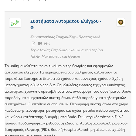
Συστήματα Αυτόματου Ελέγχου -
Θ
Κωνσταντίνος Ταρχανίδης -
Προπτυχιακό -
(A+)
Τεχνολογίας Πετρελαίου και Φυσικού Αερίου,
ΤΕΙ Αν. Μακεδονίας και Θράκης
Το μάθημα καλύπτει το αντικείμενο της θεωρίας και εφαρμογών
αυτομάτου ελέγχου. Τα περιεχόμενα του μαθήματος καλύπτουν τα
παρακάτω: Συστήματα διακριτού χρόνου και συνεχούς χρόνου. Σχέση
μετασχηματισμού Laplace & z. Θεμελιώδεις έννοιες της γραμμικότητας,
αιτιότητας, χρονικής αμεταβλητότητας, αναστροφή του συστήματος. Απλά
παραδείγματα μηχανικών συστημάτων. Απλά παραδείγματα ηλεκτρικών
συστημάτων., Ευστάθεια συστημάτων. Περιγραφή συστημάτων στο χώρο
κατάστασης. Συνάρτηση μεταφοράς και σχέση μεταξύ πεδίου συχνότητας
και χώρου κατάστασης. Διαγράμματα Bode. Γεωμετρικός τόπος ριζών/
πόλων. Προδιαγραφές – μέθοδοι σχεδίασης. Αναλογικός-ολοκληρωτικός-
διαφορικός ελεγκτής (PID). Βασική θεωρία υλοποίηση μέσω στοιχειώδη
σύντροφος κανονικές μορφές