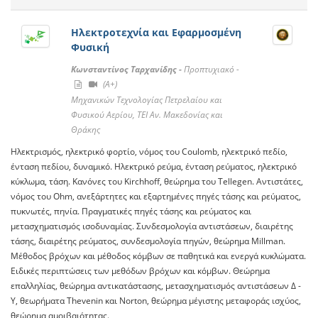
Ηλεκτροτεχνία και Εφαρμοσμένη
Φυσική
Κωνσταντίνος Ταρχανίδης -
Προπτυχιακό -
(A+)
Μηχανικών Τεχνολογίας Πετρελαίου και
Φυσικού Αερίου, ΤΕΙ Αν. Μακεδονίας και
Θράκης
Ηλεκτρισμός, ηλεκτρικό φορτίο, νόμος του Coulomb, ηλεκτρικό πεδίο,
ένταση πεδίου, δυναμικό. Ηλεκτρικό ρεύμα, ένταση ρεύματος, ηλεκτρικό
κύκλωμα, τάση. Κανόνες του Kirchhoff, θεώρημα του Tellegen. Αντιστάτες,
νόμος του Ohm, ανεξάρτητες και εξαρτημένες πηγές τάσης και ρεύματος,
πυκνωτές, πηνία. Πραγματικές πηγές τάσης και ρεύματος και
μετασχηματισμός ισοδυναμίας. Συνδεσμολογία αντιστάσεων, διαιρέτης
τάσης, διαιρέτης ρεύματος, συνδεσμολογία πηγών, θεώρημα Millman.
Μέθοδος βρόχων και μέθοδος κόμβων σε παθητικά και ενεργά κυκλώματα.
Ειδικές περιπτώσεις των μεθόδων βρόχων και κόμβων. Θεώρημα
επαλληλίας, θεώρημα αντικατάστασης, μετασχηματισμός αντιστάσεων Δ -
Υ, θεωρήματα Thevenin και Norton, θεώρημα μέγιστης μεταφοράς ισχύος,
θεώρημα αμοιβαιότητας.