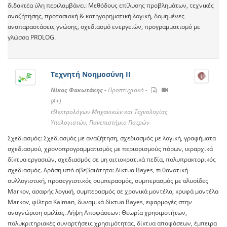
διδακτέα ύλη περιλαμβάνει: Μεθόδους επίλυσης προβλημάτων, τεχνικές
αναζήτησης, προτασιακή & κατηγορηματική λογική, δομημένες
αναπαραστάσεις γνώσης, σχεδιασμό ενεργειών, προγραμματισμό με
γλώσσα PROLOG.
Τεχνητή Νοημοσύνη ΙΙ
Νίκος Φακωτάκης -
Προπτυχιακό -
(A+)
Ηλεκτρολόγων Μηχανικών και Τεχνολογίας
Υπολογιστών, Πανεπιστήμιο Πατρών
Σχεδιασμός: Σχεδιασμός με αναζήτηση, σχεδιασμός με λογική, γραφήματα
σχεδιασμού, χρονοπρογραμματισμός με περιορισμούς πόρων, ιεραρχικά
δίκτυα εργασιών, σχεδιασμός σε μη αιτιοκρατικά πεδία, πολυπρακτορικός
σχεδιασμός. Δράση υπό αβεβαιότητα: Δίκτυα Bayes, πιθανοτική
συλλογιστική, προσεγγιστικός συμπερασμός, συμπερασμός με αλυσίδες
Markov, ασαφής λογική, συμπερασμός σε χρονικά μοντέλα, κρυφά μοντέλα
Markov, φίλτρα Kalman, δυναμικά δίκτυα Bayes, εφαρμογές στην
αναγνώριση ομιλίας. Λήψη Αποφάσεων: Θεωρία χρησιμοτήτων,
πολυκριτηριακές συναρτήσεις χρησιμότητας, δίκτυα αποφάσεων, έμπειρα