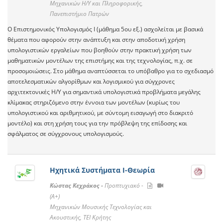
Μηχανικών Η/Υ και Πληροφορικής,
Πανεπιστήμιο Πατρών
Ο Επιστημονικός Υπολογισμός Ι (μάθημα 5ου εξ.) ασχολείται με βασικά
θέματα που αφορούν στην ανάπτυξη και στην αποδοτική χρήση
υπολογιστικών εργαλείων που βοηθούν στην πρακτική χρήση των
μαθηματικών μοντέλων της επιστήμης και της τεχνολογίας, π.χ. σε
προσομοιώσεις. Στο μάθημα αναπτύσσεται το υπόβαθρο για το σχεδιασμό
αποτελεσματικών αλγορίθμων και λογισμικού για σύγχρονες
αρχιτεκτονικές Η/Υ για σημαντικά υπολογιστικά προβλήματα μεγάλης
κλίμακας στηριζόμενο στην έννοια των μοντέλων (κυρίως του
υπολογιστικού και αριθμητικού, με σύντομη εισαγωγή στο διακριτό
μοντέλο) και στη χρήση τους για την πρόβλεψη της επίδοσης και
σφάλματος σε σύγχρονους υπολογισμούς.
Ηχητικά Συστήματα Ι-Θεωρία
Κώστας Κεχράκος -
Προπτυχιακό -
(A+)
Μηχανικών Μουσικής Τεχνολογίας και
Ακουστικής, ΤΕΙ Κρήτης