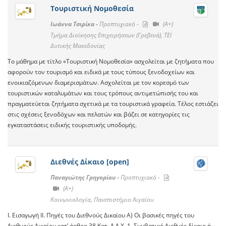
Τουριστική Νομοθεσία
Ιωάννα Τσιρίκα -
Προπτυχιακό -
(A+)
Τμήμα Διοίκησης Επιχειρήσεων (Γρεβενά), ΤΕΙ
Δυτικής Μακεδονίας
Το μάθημα με τίτλο «Τουριστική Νομοθεσία» ασχολείται με ζητήματα που
αφορούν τον τουρισμό και ειδικά με τους τύπους ξενοδοχείων και
ενοικιαζόμενων διαμερισμάτων. Ασχολείται με τον κορεσμό των
τουριστικών καταλυμάτων και τους τρόπους αντιμετώπισής του και
πραγματεύεται ζητήματα σχετικά με τα τουριστικά γραφεία. Τέλος εστιάζει
στις σχέσεις ξενοδόχων και πελατών και βάζει σε κατηγορίες τις
εγκαταστάσεις ειδικής τουριστικής υποδομής.
Διεθνές Δίκαιο [open]
Παναγιώτης Γρηγορίου -
Προπτυχιακό -
(A+)
Κοινωνιολογία, Πανεπιστήμιο Αιγαίου
Ι. Εισαγωγή ΙΙ. Πηγές του Διεθνούς Δικαίου Α) Οι βασικές πηγές του
Διεθνούς Δικαίου κατ’ άρθρο 38 Κατ. Δ.Δ.Χ. 1. Συμβατικό Διεθνές δίκαιο ή