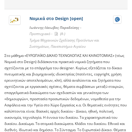
Νομικά στο Design [open]
Ιωάννης-Ιάκωβος Παραδείσης -
Προπτυχιακό -
(A-)
Τμήμα Μηχανικών Σχεδίασης Προϊόντων και
Συστημάτων, Πανεπιστήμιο Αιγαίου
Στο μάθημα «ΕΥΡΩΠΑΪΚΟ ΔΙΚΑΙΟ ΤΕΧΝΟΛΟΓΙΑΣ ΚΑΙ ΚΑΙΝΟΤΟΜΙΑΣ» (τέως
Νομικά στο Design) διδάσκονται πρακτικά νομικά ζητήματα που
σχετίζονται με το επάγγελμα του designer. Κυρίως εξετάζεται το δίκαιο
πνευματικής και βιομηχανικής ιδιοκτησίας (πατέντες, copyright, χρήση
ερευνητικών αποτελεσμάτων, κλπ), αλλά αναλύονται και ζητήματα που
σχετίζονται με εργασιακές σχέσεις, θέματα συμβάσεων μεταξύ εταιριών,
επαγγελματικά δικαιώματα των σχεδιαστών και γενικότερα των
«δημιουργών», προστασία προσωπικών δεδομένων, νομοθεσία για την
Ασφάλεια και την Υγεία στο Χώρο Εργασίας κ.α. Οι θεματικές ενότητες που
καλύπτονται είναι: Βασικές αρχές δικαίου - Δίκαιο, ηθική, πολιτική,
οικονομία, τεχνολογία. Η έννοια του δικαίου. Τα χαρακτηριστικά του
δικαίου. Δικαίωμα. Τα ατομικά δικαιώματα. Κλάδοι του δικαίου. Εθνικό και
διεθνές. Ιδιωτικό και δημόσιο. Το Σύνταγμα. Το Ευρωπαϊκό Δίκαιο. Θέματα