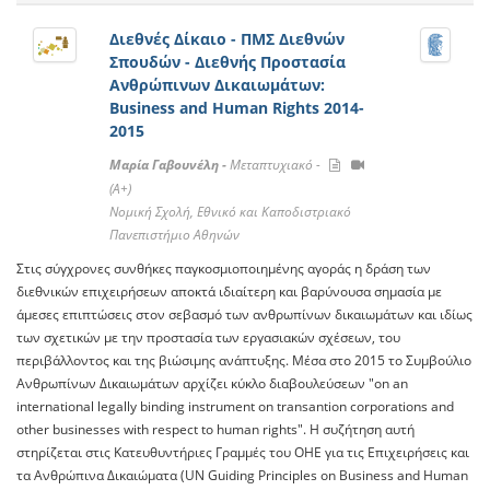
Διεθνές Δίκαιο - ΠΜΣ Διεθνών
Σπουδών - Διεθνής Προστασία
Ανθρώπινων Δικαιωμάτων:
Business and Human Rights 2014-
2015
Μαρία Γαβουνέλη -
Μεταπτυχιακό -
(A+)
Νομική Σχολή, Εθνικό και Καποδιστριακό
Πανεπιστήμιο Αθηνών
Στις σύγχρονες συνθήκες παγκοσμιοποιημένης αγοράς η δράση των
διεθνικών επιχειρήσεων αποκτά ιδιαίτερη και βαρύνουσα σημασία με
άμεσες επιπτώσεις στον σεβασμό των ανθρωπίνων δικαιωμάτων και ιδίως
των σχετικών με την προστασία των εργασιακών σχέσεων, του
περιβάλλοντος και της βιώσιμης ανάπτυξης. Μέσα στο 2015 το Συμβούλιο
Ανθρωπίνων Δικαιωμάτων αρχίζει κύκλο διαβουλεύσεων "on an
international legally binding instrument on transantion corporations and
other businesses with respect to human rights". Η συζήτηση αυτή
στηρίζεται στις Κατευθυντήριες Γραμμές του ΟΗΕ για τις Επιχειρήσεις και
τα Ανθρώπινα Δικαιώματα (UN Guiding Principles on Business and Human