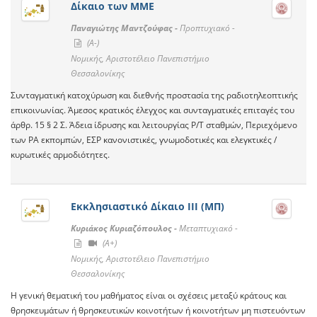
Δίκαιο των ΜΜΕ
Παναγιώτης Μαντζούφας -
Προπτυχιακό -
(A-)
Νομικής, Αριστοτέλειο Πανεπιστήμιο
Θεσσαλονίκης
Συνταγματική κατοχύρωση και διεθνής προστασία της ραδιοτηλεοπτικής
επικοινωνίας. Άμεσος κρατικός έλεγχος και συνταγματικές επιταγές του
άρθρ. 15 § 2 Σ. Άδεια ίδρυσης και λειτουργίας Ρ/Τ σταθμών, Περιεχόμενο
των ΡΑ εκπομπών, ΕΣΡ κανονιστικές, γνωμοδοτικές και ελεγκτικές /
κυρωτικές αρμοδιότητες.
Εκκλησιαστικό Δίκαιο ΙΙΙ (ΜΠ)
Κυριάκος Κυριαζόπουλος -
Μεταπτυχιακό -
(A+)
Νομικής, Αριστοτέλειο Πανεπιστήμιο
Θεσσαλονίκης
Η γενική θεματική του μαθήματος είναι οι σχέσεις μεταξύ κράτους και
θρησκευμάτων ή θρησκευτικών κοινοτήτων ή κοινοτήτων μη πιστευόντων