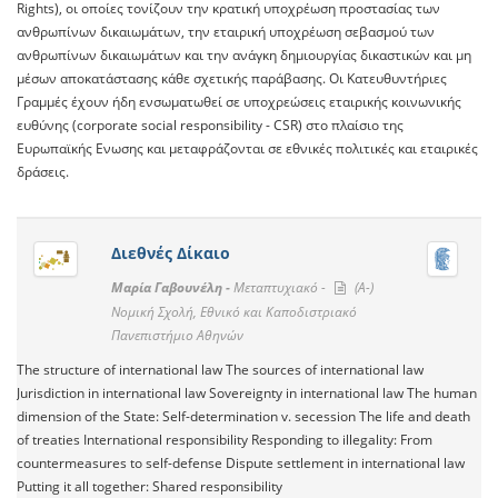
Rights), οι οποίες τονίζουν την κρατική υποχρέωση προστασίας των
ανθρωπίνων δικαιωμάτων, την εταιρική υποχρέωση σεβασμού των
ανθρωπίνων δικαιωμάτων και την ανάγκη δημιουργίας δικαστικών και μη
μέσων αποκατάστασης κάθε σχετικής παράβασης. Οι Κατευθυντήριες
Γραμμές έχουν ήδη ενσωματωθεί σε υποχρεώσεις εταιρικής κοινωνικής
ευθύνης (corporate social responsibility - CSR) στο πλαίσιο της
Ευρωπαϊκής Ενωσης και μεταφράζονται σε εθνικές πολιτικές και εταιρικές
δράσεις.
Διεθνές Δίκαιο
Μαρία Γαβουνέλη -
Μεταπτυχιακό -
(A-)
Νομική Σχολή, Εθνικό και Καποδιστριακό
Πανεπιστήμιο Αθηνών
The structure of international law The sources of international law
Jurisdiction in international law Sovereignty in international law The human
dimension of the State: Self-­determination v. secession The life and death
of treaties International responsibility Responding to illegality: From
countermeasures to self-­defense Dispute settlement in international law
Putting it all together: Shared responsibility