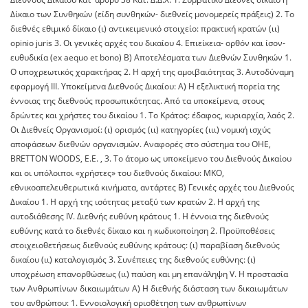
Δίκαιο των Συνθηκών (είδη συνθηκών- διεθνείς μονομερείς πράξεις) 2. Το
διεθνές εθιμικό δίκαιο (ι) αντικειμενικό στοιχείο: πρακτική κρατών (ιι)
opinio juris 3. Οι γενικές αρχές του δικαίου 4. Επιείκεια- ορθόν και ίσον-
ευθυδικία (ex aequo et bono) Β) Αποτελέσματα των Διεθνών Συνθηκών 1.
Ο υποχρεωτικός χαρακτήρας 2. Η αρχή της αμοιβαιότητας 3. Αυτοδύναμη
εφαρμογή ΙΙΙ. Υποκείμενα Διεθνούς Δικαίου: Α) Η εξελικτική πορεία της
έννοιας της διεθνούς προσωπικότητας. Από τα υποκείμενα, στους
δρώντες και χρήστες του δικαίου 1. Το Κράτος: έδαφος, κυριαρχία, λαός 2.
Οι Διεθνείς Οργανισμοί: (ι) ορισμός (ιι) κατηγορίες (ιιι) νομική ισχύς
αποφάσεων διεθνών οργανισμών. Αναφορές στο σύστημα του ΟΗΕ,
BRETTON WOODS, Ε.Ε. , 3. Το άτομο ως υποκείμενο του Διεθνούς Δικαίου
και οι υπόλοιποι «χρήστες» του διεθνούς δικαίου: ΜΚΟ,
εθνικοαπελευθερωτικά κινήματα, αντάρτες Β) Γενικές αρχές του Διεθνούς
Δικαίου 1. Η αρχή της ισότητας μεταξύ των κρατών 2. Η αρχή της
αυτοδιάθεσης IV. Διεθνής ευθύνη κράτους 1. Η έννοια της διεθνούς
ευθύνης κατά το διεθνές δίκαιο και η κωδικοποίηση 2. Προϋποθέσεις
στοιχειοθετήσεως διεθνούς ευθύνης κράτους: (ι) παραβίαση διεθνούς
δικαίου (ιι) καταλογισμός 3. Συνέπειες της διεθνούς ευθύνης: (ι)
υποχρέωση επανορθώσεως (ιι) παύση και μη επανάληψη V. Η προστασία
των Ανθρωπίνων δικαιωμάτων Α) Η διεθνής διάσταση των δικαιωμάτων
του ανθρώπου: 1. Εννοιολογική οριοθέτηση των ανθρωπίνων