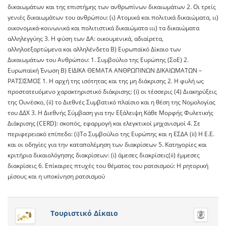
δικαιωμάτων και της επιστήμης των ανθρωπίνων δικαιωμάτων 2. Οι τρείς
γενιές δικαιωμάτων του ανθρώπου: (ι) Ατομικά και πολιτικά δικαιώματα, ιι)
οικονομικά-κοινωνικά και πολιτιστικά δικαιώματα ιιι) τα δικαιώματα
αλληλεγγύης 3. Η φύση των ΔΑ: οικουμενικά, αδιαίρετα,
αλληλοεξαρτώμενα και αλληλένδετα Β) Ευρωπαϊκό Δίκαιο των
Δικαιωμάτων του Ανθρώπου: 1. Συμβούλιο της Ευρώπης (ΣοΕ) 2.
Ευρωπαϊκή Ένωση Β) ΕΙΔΙΚΑ ΘΕΜΑΤΑ ΑΝΘΡΩΠΙΝΩΝ ΔΙΚΑΙΩΜΑΤΩΝ –
ΡΑΤΣΙΣΜΟΣ 1. Η αρχή της ισότητας και της μη διάκρισης 2. Η φυλή ως
προστατευόμενο χαρακτηριστικό διάκρισης: (i) οι τέσσερις (4) Διακηρύξεις
της Ουνέσκο, (ii) το Διεθνές Συμβατικό πλαίσιο και η θέση της Νομολογίας
του ΔΔΧ 3. Η Διεθνής Σύμβαση για την Εξάλειψη Κάθε Μορφής Φυλετικής
Διάκρισης (CERD): σκοπός, εφαρμογή και ελεγκτικοί μηχανισμοί 4. Σε
περιφερειακό επίπεδο: (i)Το Συμβούλιο της Ευρώπης και η ΕΣΔΑ (ii) H E.E.
και οι οδηγίες για την καταπολέμηση των διακρίσεων 5. Κατηγορίες και
κριτήρια δικαιολόγησης διακρίσεων: (i) άμεσες διακρίσεις(ii) έμμεσες
διακρίσεις 6. Επίκαιρες πτυχές του θέματος του ρατσισμού: Η ρητορική
μίσους και η υποκίνηση ρατσισμού
Τουριστικό Δίκαιο