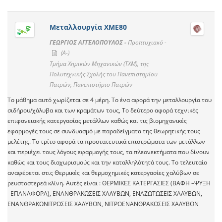
Μεταλλουργία ΧΜΕ80
ΓΕΩΡΓΙΟΣ ΑΓΓΕΛΟΠΟΥΛΟΣ -
Προπτυχιακό -
(A-)
Τμήμα Χημικών Μηχανικών (TXM), της
Πολυτεχνικής Σχολής του Πανεπιστημίου
Πατρών, Πανεπιστήμιο Πατρών
Το μάθημα αυτό χωρίζεται σε 4 μέρη. Το ένα αφορά την μεταλλουργία του
σιδήρου/χάλυβα και των κραμάτων τους, Το δεύτερο αφορά τεχνικές
επιφανειακής κατεργασίας μετάλλων καθώς και τις βιομηχανικές
εφαρμογές τους σε συνδυασμό με παραδείγματα της θεωρητικής τους
μελέτης. Το τρίτο αφορά τα προστατευτικά επιστρώματα των μετάλλων
και περιέχει τους λόγους εφαρμογής τους, τα πλεονεκτήματα που δίνουν
καθώς και τους διαχωρισμούς και την καταλληλότητά τους. Το τελευταίο
αναφέρεται στις Θερμικές και θερμοχημικές κατεργασίες χαλύβων σε
ρευστοστερεά κλίνη. Αυτές είναι : ΘΕΡΜΙΚΕΣ ΚΑΤΕΡΓΑΣΙΕΣ (ΒΑΦΗ –ΨΥΞΗ
–ΕΠΑΝΑΦΟΡΑ), ΕΝΑΝΘΡΑΚΩΣΕΙΣ ΧΑΛΥΒΩΝ, ΕΝΑΖΩΤΩΣΕΙΣ ΧΑΛΥΒΩΝ,
ΕΝΑΝΘΡΑΚΩΝΙΤΡΩΣΕΙΣ ΧΑΛΥΒΩΝ, ΝΙΤΡΟΕΝΑΝΘΡΑΚΩΣΕΙΣ ΧΑΛΥΒΩΝ