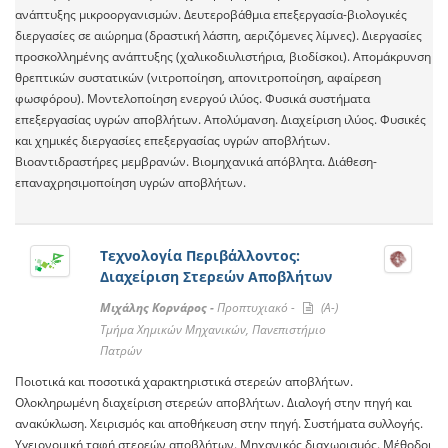
ανάπτυξης μικροοργανισμών. Δευτεροβάθμια επεξεργασία-βιολογικές
διεργασίες σε αιώρημα (δραστική λάσπη, αεριζόμενες λίμνες). Διεργασίες
προσκολλημένης ανάπτυξης (χαλικοδιυλιστήρια, βιοδίσκοι). Απομάκρυνση
θρεπτικών συστατικών (νιτροποίηση, απονιτροποίηση, αφαίρεση
φωσφόρου). Μοντελοποίηση ενεργού ιλύος. Φυσικά συστήματα
επεξεργασίας υγρών αποβλήτων. Απολύμανση. Διαχείριση ιλύος. Φυσικές
και χημικές διεργασίες επεξεργασίας υγρών αποβλήτων.
Βιοαντιδραστήρες μεμβρανών. Βιομηχανικά απόβλητα. Διάθεση-
επαναχρησιμοποίηση υγρών αποβλήτων.
Τεχνολογία Περιβάλλοντος:
Διαχείριση Στερεών Αποβλήτων
Μιχάλης Κορνάρος -
Προπτυχιακό -
(A-)
Τμήμα Χημικών Μηχανικών, Πανεπιστήμιο
Πατρών
Ποιοτικά και ποσοτικά χαρακτηριστικά στερεών αποβλήτων.
Ολοκληρωμένη διαχείριση στερεών αποβλήτων. Διαλογή στην πηγή και
ανακύκλωση. Χειρισμός και αποθήκευση στην πηγή. Συστήματα συλλογής.
Υγειονομική ταφή στερεών αποβλήτων. Μηχανικός διαχωρισμός. Μέθοδοι