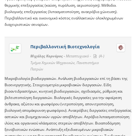
θερμικής επεξεργασίας (καύση, πυρόλυση, αεριοποίηση). Μέθοδοι
βιολογικής επεξεργασίας (λιπασματοποίηση, αναερόβια χώνευση).
Περιβαλλοντικό και οικονομικό κόστος εναλλακτικών ολοκληρωμένων
διαχειριστικών σεναρίων.
Περιβαλλοντική Βιοτεχνολογία
Μιχάλης Κορνάρος -
Μεταπτυχιακό -
(A-)
Τμήμα Χημικών Μηχανικών, Πανεπιστήμιο
Πατρών
Μικροβιολογία βιοδιεργασιών. Ανάλυση βιοδιεργασιών επί τη βάσει της
Βιοενεργητικής. Στοιχειομετρία μικροβιακών διεργασιών. Eίδη
βιοαντιδραστήρων, κινητική βιοδιεργασιών, σχεδιασμός, ρύθμιση και
βελτιστοποίηση διεργασιών. Βιολογικές διεργασίες για την αφαίρεση
άνθρακα, αζώτου και φωσφόρου (νιτροποίηση, απονιτροποίηση,
βιολογική απομάκρυνση φωσφόρου). Αναερόβιες διεργασίες επεξεργασίας
αστικών και βιομηχανικών υγρών αποβλήτων. Αερόβια λιπασματοποίηση
ιλύος και οργανικού κλάσματος στερεών αποβλήτων. Βιοαποδόμηση
ξενοβιοτικών ενώσεων. Ανάπτυξη εξειδικευμένων μικροβιακών
συστημάτων για τη βιομετατροπή ξενοβιοτικών ενώσεων. Συνδυασμός