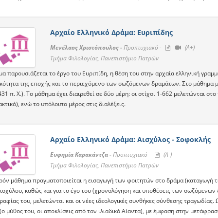
Αρχαίο Ελληνικό Δράμα: Ευριπίδης
Μενέλαος Χριστόπουλος -
Προπτυχιακό -
(A+)
Τμήμα Φιλολογίας, Πανεπιστήμιο Πατρών
α παρουσιάζεται το έργο του Ευριπίδη, η θέση του στην αρχαία ελληνική γραμμα
κότητα της εποχής και το περιεχόμενο των σωζόμενων δραμάτων. Στο μάθημα μ
31 π. Χ.). Tο μάθημα έχει διαιρεθεί σε δύο μέρη: οι στίχοι 1-662 μελετώνται σ
κτικό), ενώ το υπόλοιπο μέρος στις διαλέξεις.
Αρχαίο Ελληνικό Δράμα: Αισχύλος - Σοφοκλής
Ευφημία Καρακάντζα -
Προπτυχιακό -
(A-)
Τμήμα Φιλολογίας, Πανεπιστήμιο Πατρών
ρόν μάθημα πραγματοποιείται η εισαγωγή των φοιτητών στο δράμα (καταγωγή το
Αισχύλου, καθώς και για το έγο του (χρονολόγηση και υποθέσεις των σωζόμενων
ραφίας του, μελετώνται και οι νέες ιδεολογικές συνθήκες σύνθεσης τραγωδίας. 
ο μύθος του, οι αποκλίσεις από τον ιλιαδικό Αίαντα), με έμφαση στην μετάφρασ