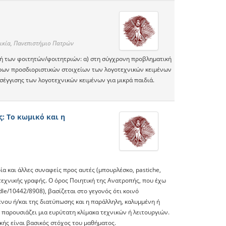
ικία, Πανεπιστήμιο Πατρών
ωγή των φοιτητών/φοιτητριών: α) στη σύγχρονη προβληματική
ερων προσδιοριστικών στοιχείων των λογοτεχνικών κειμένων
έγγισης των λογοτεχνικών κειμένων για μικρά παιδιά.
: Το κωμικό και η
ία και άλλες συναφείς προς αυτές (μπουρλέσκο, pastiche,
οτεχνικής γραφής. Ο όρος Ποιητική της Ανατροπής, που έχω
dle/10442/8908), βασίζεται στο γεγονός ότι κοινό
ου ή/και της διατύπωσης και η παράλληλη, καλυμμένη ή
αρουσιάζει μια ευρύτατη κλίμακα τεχνικών ή λειτουργιών.
κής είναι βασικός στόχος του μαθήματος.