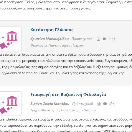
ική προσέγγιση. Τέλος, μελετάται από μετάφραση η Ἀντιγόνη του Σοφοκλή, με 
 παρουσιάζονται σύγχρονες ερμηνευτικές προσεγγίσεις.
Κατάκτηση Γλώσσας
Χριστίνα Μανουηλίδου -
Προπτυχιακό -
(A+)
Φιλολογία, Πανεπιστήμιο Πατρών
α εξετάζει τη διαδικασία με την οποία τα βρέφη αναπτύσσουν την ικανότητά το
στοιχεία της μητρικής τους γλώσσας για την επικοινωνία τους. Συγκεκριμένα, ε
 της μορφολογίας, της σημασιολογίας και το λεξιλογίου. Η εξέταση του φαινομ
νη γλώσσα αλλά περιλαμβάνει και τη μελέτη της κατάκτησης της νοηματικής.
Εισαγωγή στη Βυζαντινή Φιλολογία
Ειρήνη-Σοφία Κιαπίδου -
Προπτυχιακό -
(A+)
Τμήμα Φιλολογίας, Πανεπιστήμιο Πατρών
 επιδιώκει αφενός να εισαγάγει τους φοιτητές στο αντικείμενο, τις μεθόδους κ
να παρουσιάσει τις περιόδους, την εξέλιξη, τα είδη και τις σημαντικότερες μο
ς από την ίδρυση της Κωνσταντινούπολης ως την άλωση του 1453. Θα αναγνωσθ