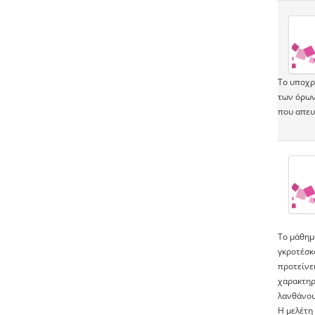
Το υποχρ
των όρων
που απευ
Το μάθημα
γκροτέσκo
προτείνει
χαρακτηρ
λανθάνου
Η μελέτη 