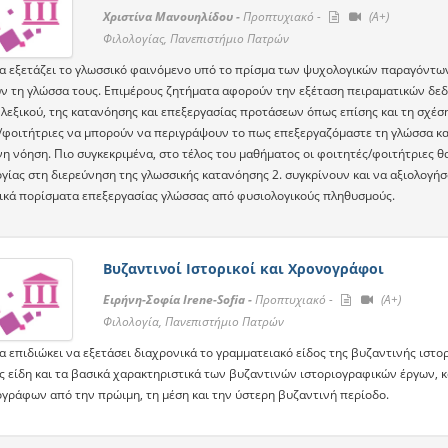
Χριστίνα Μανουηλίδου -
Προπτυχιακό -
(A+)
Φιλολογίας, Πανεπιστήμιο Πατρών
α εξετάζει το γλωσσικό φαινόµενο υπό το πρίσµα των ψυχολογικών παραγόντων
ν τη γλώσσα τους. Επιµέρους ζητήµατα αφορούν την εξέταση πειραµατικών δεδο
 λεξικού, της κατανόησης και επεξεργασίας προτάσεων όπως επίσης και τη σχέση
/φοιτήτριες να µπορούν να περιγράψουν το πως επεξεργαζόµαστε τη γλώσσα κα
η νόηση. Πιο συγκεκριµένα, στο τέλος του µαθήµατος οι φοιτητές/φοιτήτριες θα
γίας στη διερεύνηση της γλωσσικής κατανόησης 2. συγκρίνουν και να αξιολογήσ
ικά πορίσµατα επεξεργασίας γλώσσας από φυσιολογικούς πληθυσµούς.
Βυζαντινοί Ιστορικοί και Χρονογράφοι
Ειρήνη-Σοφία Irene-Sofia -
Προπτυχιακό -
(A+)
Φιλολογία, Πανεπιστήμιο Πατρών
 επιδιώκει να εξετάσει διαχρονικά το γραμματειακό είδος της βυζαντινής ιστορ
ς είδη και τα βασικά χαρακτηριστικά των βυζαντινών ιστοριογραφικών έργων,
ογράφων από την πρώιμη, τη μέση και την ύστερη βυζαντινή περίοδο.