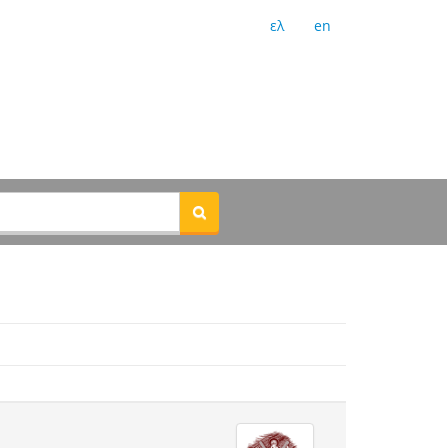
ελ
en