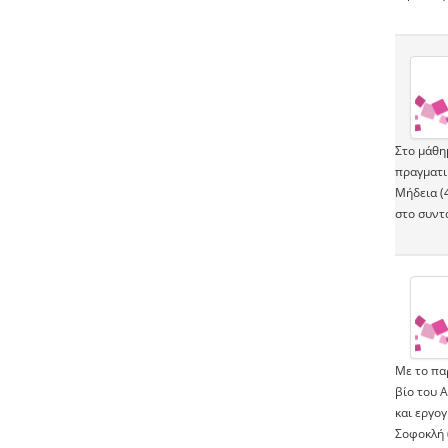
Στο μάθημ
πραγματι
Μήδεια (4
στο συντα
Με το πα
βίο του 
και εργογ
Σοφοκλή (