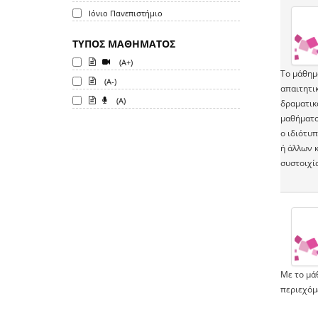
Ιόνιο Πανεπιστήμιο
ΤΥΠΟΣ ΜΑΘΗΜΑΤΟΣ
(A+)
Το μάθημ
(A-)
απαιτητι
(A)
δραματικ
μαθήματος
ο ιδιότυ
ή άλλων κ
συστοιχία
Με το μάθ
περιεχόμ