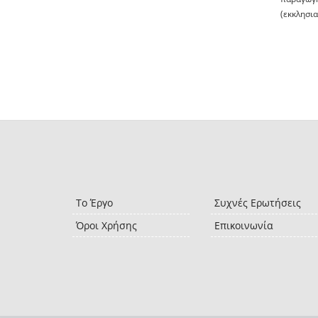
(εκκλησια
Το Έργο
Συχνές Ερωτήσεις
Όροι Χρήσης
Επικοινωνία