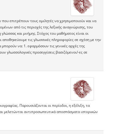
 που επιτρέπουν τους οµιλητές να χρησιµοποιούν και να
µένων από τις περιοχές της λεξικής αναγνώρισης, του
 γλώσσας και µνήµης. Στόχος του µαθήµατος είναι οι
ι αποθηκεύουµε τις γλωσσικές πληροφορίες σε σχέση µε την
 µπορούν να: 1. εφαρµόσουν τις γενικές αρχές της
ουν γλωσσολογικές προσεγγίσεις βασιζόµενοι/-ες σε
ιογραφίας. Παρουσιάζονται οι περίοδοι, η εξέλιξη, τα
 και μελετώνται αντιπροσωπευτικά αποσπάσματα ιστορικών