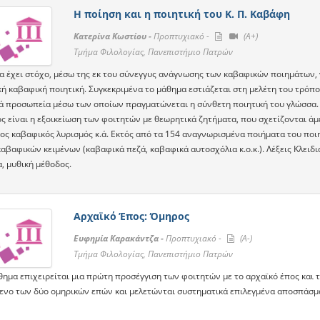
Η ποίηση και η ποιητική του Κ. Π. Καβάφη
Κατερίνα Κωστίου -
Προπτυχιακό -
(A+)
Τμήμα Φιλολογίας, Πανεπιστήμιο Πατρών
α έχει στόχο, μέσω της εκ του σύνεγγυς ανάγνωσης των καβαφικών ποιημάτων, ν
κή καβαφική ποιητική. Συγκεκριμένα το μάθημα εστιάζεται στη μελέτη του τρόπ
ά προσωπεία μέσω των οποίων πραγματώνεται η σύνθετη ποιητική του γλώσσα.
 είναι η εξοικείωση των φοιτητών με θεωρητικά ζητήματα, που σχετίζονται άμε
πος καβαφικός λυρισμός κ.ά. Εκτός από τα 154 αναγνωρισμένα ποιήματα του πο
αβαφικών κειμένων (καβαφικά πεζά, καβαφικά αυτοσχόλια κ.ο.κ.). Λέξεις Κλειδιά
, μυθική μέθοδος.
Αρχαϊκό Έπος: Όμηρος
Ευφημία Καρακάντζα -
Προπτυχιακό -
(A-)
Τμήμα Φιλολογίας, Πανεπιστήμιο Πατρών
ημα επιχειρείται μια πρώτη προσέγγιση των φοιτητών με το αρχαϊκό έπος και τ
ενο των δύο ομηρικών επών και μελετώνται συστηματικά επιλεγμένα αποσπάσμα