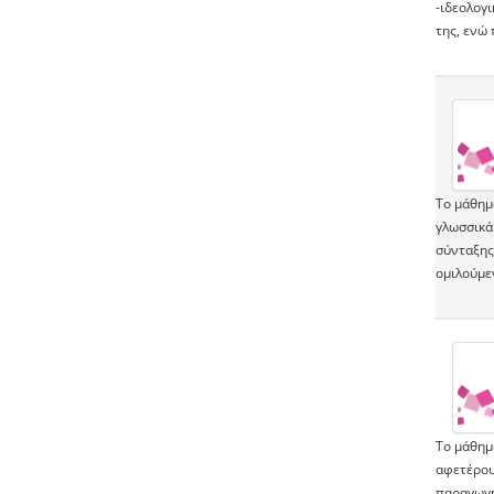
-ιδεολογ
της, ενώ
Το μάθημ
γλωσσικά 
σύνταξης,
ομιλούμε
Το μάθημα
αφετέρου 
παραγωγή