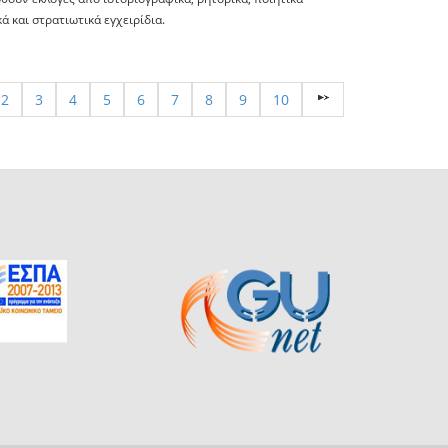
ά και στρατιωτικά εγχειρίδια.
2
3
4
5
6
7
8
9
10