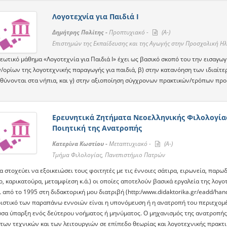
Λογοτεχνία για Παιδιά Ι
Δημήτρης Πολίτης -
Προπτυχιακό -
(A-)
Επιστημών της Εκπαίδευσης και της Αγωγής στην Προσχολική Ηλ
εωτικό μάθημα «Λογοτεχνία για Παιδιά Ι» έχει ως βασικό σκοπό του την εισαγ
/ορίων της λογοτεχνικής παραγωγής για παιδιά, β) στην κατανόηση των ιδιαίτ
θύνονται στα νήπια, και γ) στην αξιοποίηση σύγχρονων πρακτικών/τρόπων προσ
Ερευνητικά Ζητήματα Νεοελληνικής Φιλολογίας
Ποιητική της Ανατροπής
Κατερίνα Κωστίου -
Μεταπτυχιακό -
(A-)
Τμήμα Φιλολογίας, Πανεπιστήμιο Πατρών
 στοχεύει να εξοικειώσει τους φοιτητές με τις έννοιες σάτιρα, ειρωνεία, παρωδ
, καρικατούρα, μεταμφίεση κ.ά.) οι οποίες αποτελούν βασικά εργαλεία της λογ
 από το 1995 στη διδακτορική μου διατριβή (http:/www.didaktorika.gr/eadd/han
ιστικό των παραπάνω εννοιών είναι η υπονόμευση ή η ανατροπή του περιεχομέν
σα ύπαρξη ενός δεύτερου νοήματος ή μηνύματος. Ο μηχανισμός της ανατροπής π
των τεχνικών και των λειτουργιών σε επίπεδο θεωρίας και λογοτεχνικής πρακτι