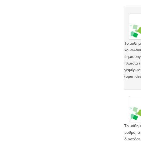
Το μάθημ
κοινωνικ
δημιουργ
πλαίσια 
γεφύρωση
(open des
Το μάθημα
ρυθμό, τι
διαστάσει