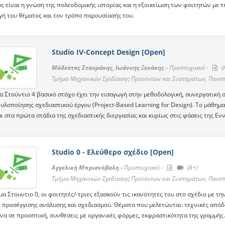
ς είναι η γνώση της πολεοδομικής ιστορίας και η εξοικείωση των φοιτητών με 
γή του θέματος και τον τρόπο παρουσίασής του.
Studio IV-Concept Design [Open]
Μόδεστος Σταυράκης, Ιωάννης Ξενάκης -
Προπτυχιακό -
(A
Τμήμα Μηχανικών Σχεδίασης Προϊόντων και Συστημάτων, Πανεπ
 Στούντιο 4 βασικό στόχο έχει την εισαγωγή στην μεθοδολογική, συνεργατική σ
υλοποίησης σχεδιαστικού έργου (Project-Based Learning for Design). Το μάθημ
ι στα πρώτα στάδια της σχεδιαστικής διεργασίας και κυρίως στις φάσεις της Ενν
Studio 0 - Ελεύθερο σχέδιο [Open]
Αγγελική Μπρισνόβαλη -
Προπτυχιακό -
(A+)
Τμήμα Μηχανικών Σχεδίασης Προϊόντων και Συστημάτων, Πανεπ
α Στουντιο 0, οι φοιτητές/-τριες εξασκούν τις ικανότητες του στο σχέδιο με τη
 προσέγγισης ανάλυσης και σχεδιασμού. Θέματα που μελετώνται: τεχνικές από
ενα σε προοπτική, συνθέσεις με οργανικές φόρμες, εκφραστικότητα της γραμμής.