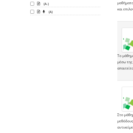
μαθήματο
(A-)
και επιλο
(A)
Το μάθημα
μέσω της 
απαιτείτα
Στο μάθημ
μεθόδους
αντικείμ