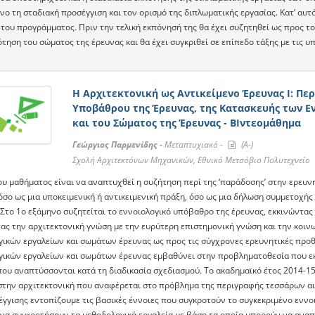
νο τη σταδιακή προσέγγιση και τον ορισμό της διπλωματικής εργασίας. Κατ’ αυτ
του προγράμματος. Πριν την τελική εκπόνησή της θα έχει συζητηθεί ως προς το
τηση του σώματος της έρευνας και θα έχει συγκριθεί σε επίπεδο τάξης με τις υ
Η Αρχιτεκτονική ως Αντικείμενο Έρευνας Ι: Πε
Υποβάθρου της Έρευνας, της Κατασκευής των Ε
και του Σώματος της Έρευνας - ΒΙντεομάθημα
Γεώργιος Παρμενίδης -
Μεταπτυχιακό -
(A-)
Σχολή Αρχιτεκτόνων Μηχανικών, Εθνικό Μετσόβιο Πολυτεχνείο
ου μαθήματος είναι να αναπτυχθεί η συζήτηση περί της ‘παράδοσης’ στην ερευνη
τόσο ως μια υποκειμενική ή αντικειμενική πράξη, όσο ως μια δήλωση συμμετοχή
 Στο 1ο εξάμηνο συζητείται το εννοιολογικό υπόβαθρο της έρευνας, εκκινώντα
ας την αρχιτεκτονική γνώση με την ευρύτερη επιστημονική γνώση και την κοιν
γικών εργαλείων και σωμάτων έρευνας ως προς τις σύγχρονες ερευνητικές προθ
γικών εργαλείων και σωμάτων έρευνας εμβαθύνει στην προβληματοθεσία που εκπ
που αναπτύσσονται κατά τη διαδικασία σχεδιασμού. Το ακαδημαϊκό έτος 2014-1
στην αρχιτεκτονική που αναφέρεται στο πρόβλημα της περιγραφής τεσσάρων α
έγγισης εντοπίζουμε τις βασικές έννοιες που συγκροτούν το συγκεκριμένο εννο
να συγκροτήσουν τα μεθοδολογικά εργαλεία με βάση τα οποία μπορούν να αναπτ