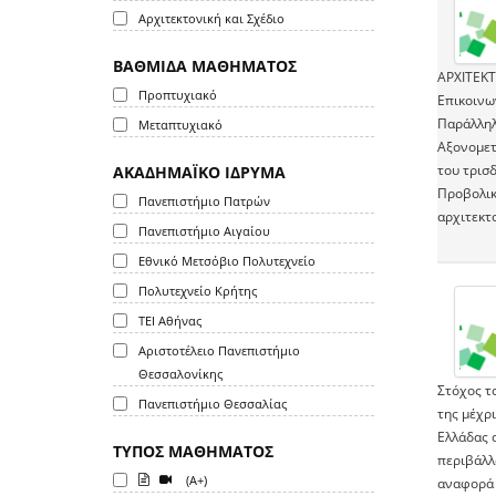
Αρχιτεκτονική και Σχέδιο
ΒΑΘΜΙΔΑ ΜΑΘΗΜΑΤΟΣ
ΑΡΧΙΤΕΚΤ
Προπτυχιακό
Επικοινω
Παράλληλ
Μεταπτυχιακό
Αξονομετ
του τρισ
ΑΚΑΔΗΜΑΪΚΟ ΙΔΡΥΜΑ
Προβολικ
Πανεπιστήμιο Πατρών
αρχιτεκτ
Πανεπιστήμιο Αιγαίου
Εθνικό Μετσόβιο Πολυτεχνείο
Πολυτεχνείο Κρήτης
ΤΕΙ Αθήνας
Αριστοτέλειο Πανεπιστήμιο
Θεσσαλονίκης
Στόχος το
Πανεπιστήμιο Θεσσαλίας
της μέχρι
Ελλάδας 
ΤΥΠΟΣ ΜΑΘΗΜΑΤΟΣ
περιβάλλ
(A+)
αναφορά 