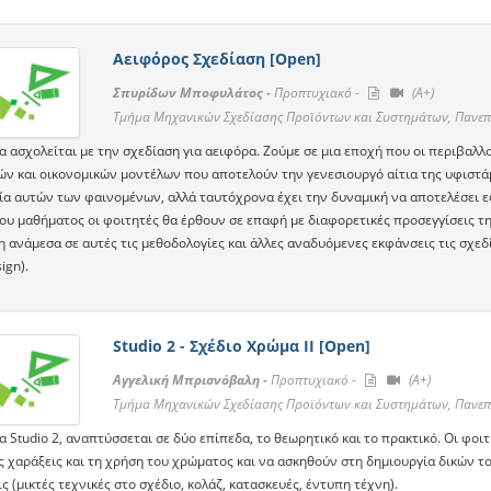
Αειφόρος Σχεδίαση [Open]
Σπυρίδων Μποφυλάτος -
Προπτυχιακό -
(A+)
Τμήμα Μηχανικών Σχεδίασης Προϊόντων και Συστημάτων, Πανεπ
α ασχολείται με την σχεδίαση για αειφόρα. Ζούμε σε μια εποχή που οι περιβαλ
ών και οικονομικών μοντέλων που αποτελούν την γενεσιουργό αίτια της υφιστά
ία αυτών των φαινομένων, αλλά ταυτόχρονα έχει την δυναμική να αποτελέσει ε
του μαθήματος οι φοιτητές θα έρθουν σε επαφή με διαφορετικές προσεγγίσεις τη
 ανάμεσα σε αυτές τις μεθοδολογίες και άλλες αναδυόμενες εκφάνσεις τις σχεδ
ign).
Studio 2 - Σχέδιο Χρώμα ΙΙ [Open]
Αγγελική Μπρισνόβαλη -
Προπτυχιακό -
(A+)
Τμήμα Μηχανικών Σχεδίασης Προϊόντων και Συστημάτων, Πανεπ
 Studio 2, αναπτύσσεται σε δύο επίπεδα, το θεωρητικό και το πρακτικό. Oι φοι
ς χαράξεις και τη χρήση του χρώματος και να ασκηθούν στη δημιουργία δικών το
ς (μικτές τεχνικές στο σχέδιο, κολάζ, κατασκευές, έντυπη τέχνη).