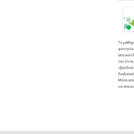
To μάθημα
φοιτητών
απεικονίζ
του είναι
υβριδικά
διαδικασ
Μέσα από 
να απεικ