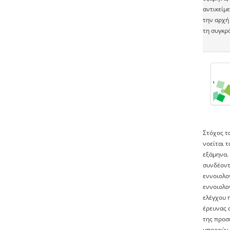
αντικείμε
την αρχή 
τη συγκρό
Στόχος τ
νοείται 
εξάμηνα.
συνδέοντ
εννοιολο
εννοιολο
ελέγχου 
έρευνας 
της προσ
μπορούν 