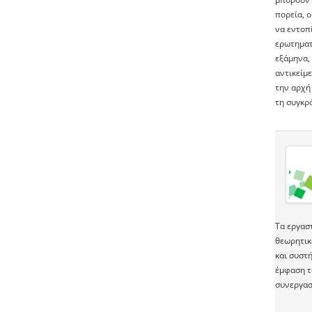
πορεία, 
να εντοπ
ερωτηματ
εξάμηνα,
αντικείμε
την αρχή 
τη συγκρό
Τα εργασ
θεωρητικ
και συστή
έμφαση τ
συνεργασ