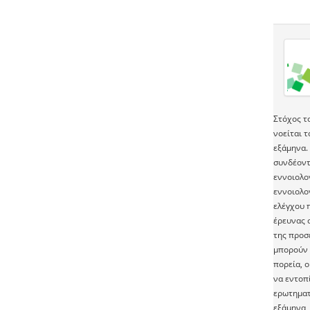
Στόχος τ
νοείται 
εξάμηνα.
συνδέοντ
εννοιολο
εννοιολο
ελέγχου 
έρευνας 
της προσ
μπορούν 
πορεία, 
να εντοπ
ερωτηματ
εξάμηνα,