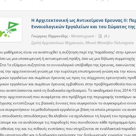
Η Αρχιτεκτονική ως Αντικείμενο Ερευνας ΙΙ: Πε
Εννοιολογικών Εργαλείων και του Σώματος της
Γεώργιος Παρμενίδης -
Μεταπτυχιακό -
(A-)
Σχολή Αρχιτεκτόνων Μηχανικών, Εθνικό Μετσόβιο Πολυτεχνείο
ου μαθήματος είναι να αναπτυχθεί η συζήτηση περί της ‘παράδοσης’ στην ερευνη
τόσο ως μια υποκειμενική ή αντικειμενική πράξη, όσο ως μια δήλωση συμμετοχή
 Στο 1ο εξάμηνο συζητείται το εννοιολογικό υπόβαθρο της έρευνας, εκκινώντα
ας την αρχιτεκτονική γνώση με την ευρύτερη επιστημονική γνώση και την κοιν
γικών εργαλείων και σωμάτων έρευνας ως προς τις σύγχρονες ερευνητικές προθ
γικών εργαλείων και σωμάτων έρευνας εμβαθύνει στην προβληματοθεσία που εκπ
που αναπτύσσονται κατά τη διαδικασία σχεδιασμού. Το ακαδημαϊκό έτος 2014-1
στην αρχιτεκτονική που αναφέρεται στο πρόβλημα της περιγραφής τεσσάρων α
έγγισης εντοπίζουμε τις βασικές έννοιες που συγκροτούν το συγκεκριμένο εννο
να συγκροτήσουν τα μεθοδολογικά εργαλεία με βάση τα οποία μπορούν να αναπτ
οι σπουδαστές-σπουδάστριες θα κληθούν να σχολιάσουν τη λογική του προγράμμα
ίσουμε και να αναλύσουμε τις παραδοχές που συνοδεύουν κάθε πρόγραμμα έρευν
οθεσίας της και τις πιθανές ενστάσεις που στηρίζονται σε εναλλακτικά παραδε
 θα υποστηριχθεί και η διαδικασία εκπόνησης της διπλωματικής εργασίας των σ