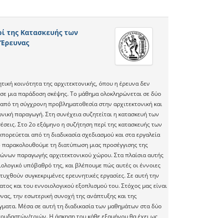
ρί της Κατασκευής των
 Έρευνας
τική κοινότητα της αρχιτεκτονικής, όπου η έρευνα δεν
ς σε μια παράδοση σκέψης. Το μάθημα ολοκληρώνεται σε δύο
ς από τη σύγχρονη προβληματοθεσία στην αρχιτεκτονική και
ωνική παραγωγή. Στη συνέχεια συζητείται η κατασκευή των
έσεις. Στο 2ο εξάμηνο η συζήτηση περί της κατασκευής των
ορεύεται από τη διαδικασία σχεδιασμού και στα εργαλεία
5 παρακολουθούμε τη διατύπωση μιας προσέγγισης της
ιώνων παραγωγής αρχιτεκτονικού χώρου. Στα πλαίσια αυτής
ιολογικό υπόβαθρό της, και βλέπουμε πώς αυτές οι έννοιες
υχθούν συγκεκριμένες ερευνητικές εργασίες. Σε αυτή την
τος και του εννοιολογικού εξοπλισμού του. Στόχος μας είναι
ας, την εσωτερική συνοχή της ανάπτυξης και της
ίγματα. Μέσα σε αυτή τη διαδικασία των μαθημάτων στα δύο
πουδαστών/τριών. Η άσκηση του κάθε εξαμήνου θα έχει ως