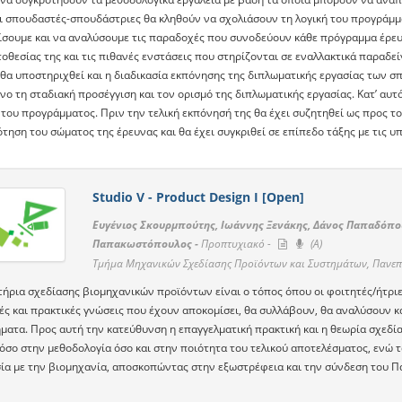
οι σπουδαστές-σπουδάστριες θα κληθούν να σχολιάσουν τη λογική του προγράμμα
ίσουμε και να αναλύσουμε τις παραδοχές που συνοδεύουν κάθε πρόγραμμα έρευν
οθεσίας της και τις πιθανές ενστάσεις που στηρίζονται σε εναλλακτικά παραδε
 θα υποστηριχθεί και η διαδικασία εκπόνησης της διπλωματικής εργασίας των σ
νο τη σταδιακή προσέγγιση και τον ορισμό της διπλωματικής εργασίας. Κατ’ αυτ
του προγράμματος. Πριν την τελική εκπόνησή της θα έχει συζητηθεί ως προς το
τηση του σώματος της έρευνας και θα έχει συγκριθεί σε επίπεδο τάξης με τις υ
Studio V - Product Design I [Open]
Ευγένιος Σκουρμπούτης, Ιωάννης Ξενάκης, Δάνος Παπαδόπου
Παπακωστόπουλος -
Προπτυχιακό -
(A)
Τμήμα Μηχανικών Σχεδίασης Προϊόντων και Συστημάτων, Πανεπ
τήρια σχεδίασης βιομηχανικών προϊόντων είναι ο τόπος όπου οι φοιτητές/ήτριε
ές και πρακτικές γνώσεις που έχουν αποκομίσει, θα συλλάβουν, θα αναλύσουν κ
ματα. Προς αυτή την κατεύθυνση η επαγγελματική πρακτική και η θεωρία σχεδία
όσο στην μεθοδολογία όσο και στην ποιότητα του τελικού αποτελέσματος, ενώ 
ία με την βιομηχανία, αποσκοπώντας στην εξωστρέφεια και την σύνδεση του Πα