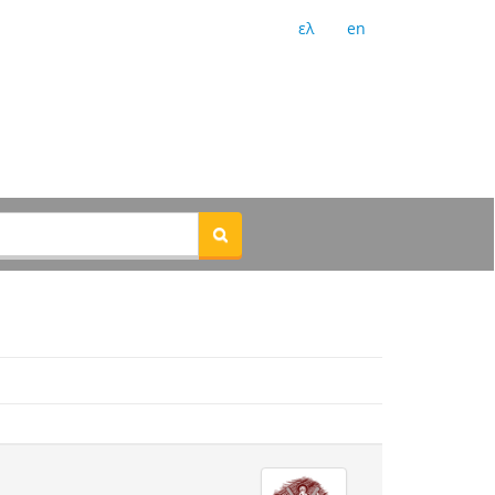
ελ
en