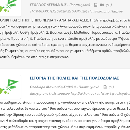
ΓΕΩΡΓΙΟΣ ΛΕΥΚΑΔΙΤΗΣ -
Προπτυχιακό -
(A+)
ΤΜΗΜΑ ΑΡΧΙΤΕΚΤΟΝΩΝ ΜΗΧΑΝΙΚΩΝ, Πανεπιστήμιο Πατρών
ΟΝΙΚΗ ΚΑΙ ΟΠΤΙΚΗ ΕΠΙΚΟΙΝΩΝΙΑ 1 - ΑΝΑΠΑΡΑΣΤΑΣΕΙΣ Η ύλη περιλαμβάνει το δε
νία 1» και αφορά στην περιοχή των «Αναπαραστάσεων». Επιγραμματικά είναι η ε
η Προβολή. Ορθή Προβολή. 2. Βασικές αρχές Μεθόδων Παραστάσεων: α. Παράστ
ρία. γ. Προοπτική. δ. Παράσταση σε ένα επίπεδο προβολής με υψόμετρο (Υψομε
διάστατου χώρου σε επίπεδο με έμφαση σε θέματα αρχιτεκτονικού ενδιαφέροντος
ής Γεωμετρίας, οι οποίες εφαρμόζονται σε γεωμετρικά θέματα ορθών προβολών,
ονικών θεμάτων τα οποία τις εμπεριέχουν.
ΙΣΤΟΡΙΑ ΤΗΣ ΠΟΛΗΣ ΚΑΙ ΤΗΣ ΠΟΛΕΟΔΟΜΙΑΣ
Θεοδώρα Μονιούδη-Γαβαλά -
Προπτυχιακό -
(A-)
Διαχείρισης Πολιτισμικού Περιβάλλοντος και Νέων Τεχνολογιών
υ μαθήματος είναι η παρουσίαση της «ανάδυσης» της ελληνικής πόλης μετά τη δ
 τις τελευταίες δεκαετίες του 19ου αιώνα και των πηγών έρευνας για το θέμα. 
από την ίδρυση του νεοελληνικού κράτους μέχρι το τέλος του 19ου αιώνα. Ο χώρ
ον: Η πολεοδομία και η αρχιτεκτονική εντάσσονται στον γενικότερο προβληματι
στις μεθόδους αναπαράστασης του χώρου μέσω συγκεκριμένων παραδειγμάτων π