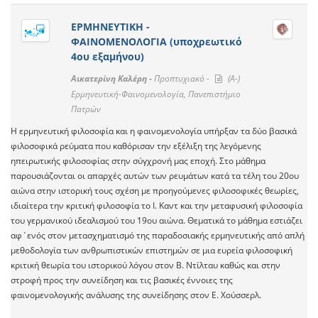
ΕΡΜΗΝΕΥΤΙΚΗ -
ΦΑΙΝΟΜΕΝΟΛΟΓΙΑ (υποχρεωτικό
4ου εξαμήνου)
Αικατερίνη Καλέρη -
Προπτυχιακό -
(A-)
Ερμηνευτική-Φαινομενολογία, Πανεπιστήμιο
Πατρών
Η ερμηνευτική φιλοσοφία και η φαινομενολογία υπήρξαν τα δύο βασικά
φιλοσοφικά ρεύματα που καθόρισαν την εξέλιξη της λεγόμενης
ηπειρωτικής φιλοσοφίας στην σύγχρονή μας εποχή. Στο μάθημα
παρουσιάζονται οι απαρχές αυτών των ρευμάτων κατά τα τέλη του 20ου
αιώνα στην ιστορική τους σχέση με προηγούμενες φιλοσοφικές θεωρίες,
ιδιαίτερα την κριτική φιλοσοφία το Ι. Καντ και την μεταφυσική φιλοσοφία
του γερμανικού ιδεαλισμού του 19ου αιώνα. Θεματικά το μάθημα εστιάζει
αφ΄ενός στον μετασχηματισμό της παραδοσιακής ερμηνευτικής από απλή
μεθοδολογία των ανθρωπιστικών επιστημών σε μια ευρεία φιλοσοφική
κριτική θεωρία του ιστορικού λόγου στον Β. Ντίλταυ καθώς και στην
στροφή προς την συνείδηση και τις βασικές έννοιες της
φαινομενολογικής ανάλυσης της συνείδησης στον Ε. Χούσσερλ.