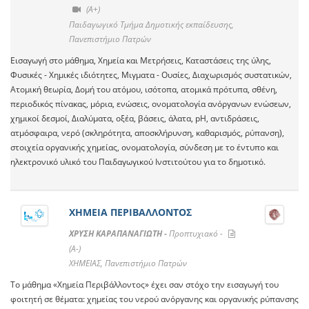
(A+)
Παιδαγωγικό Τμήμα Δημοτικής εκπαίδευσης,
Πανεπιστήμιο Πατρών
Εισαγωγή στο μάθημα, Χημεία και Μετρήσεις, Kαταστάσεις της ύλης,
Φυσικές - Χημικές ιδιότητες, Μιγματα - Ουσίες, Διαχωρισμός συστατικών,
Ατομική θεωρία, Δομή του ατόμου, ισότοπα, ατομικά πρότυπα, σθένη,
περιοδικός πίνακας, μόρια, ενώσεις, ονοματολογία ανόργανων ενώσεων,
χημικοί δεσμοί, Διαλύματα, οξέα, βάσεις, άλατα, pH, αντιδράσεις,
ατμόσφαιρα, νερό (σκληρότητα, αποσκλήρυνση, καθαρισμός, ρύπανση),
στοιχεία οργανικής χημείας, ονοματολογία, σύνδεση με το έντυπο και
ηλεκτρονικό υλικό του Παιδαγωγικού Ινστιτούτου για το δημοτικό.
ΧΗΜΕΙΑ ΠΕΡΙΒΑΛΛΟΝΤΟΣ
ΧΡΥΣΗ ΚΑΡΑΠΑΝΑΓΙΩΤΗ -
Προπτυχιακό -
(A-)
ΧΗΜΕΙΑΣ, Πανεπιστήμιο Πατρών
Το μάθημα «Χημεία Περιβάλλοντος» έχει σαν στόχο την εισαγωγή του
φοιτητή σε θέματα: χημείας του νερού ανόργανης και οργανικής ρύπανσης