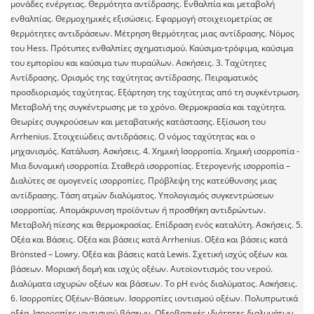
μονάδες ενέργειας. Θερμότητα αντίδρασης. Ενθαλπία και μεταβολή
ενθαλπίας. Θερμοχημικές εξισώσεις. Εφαρμογή στοιχειομετρίας σε
θερμότητες αντιδράσεων. Μέτρηση θερμότητας μιας αντίδρασης. Νόμος
του Hess. Πρότυπες ενθαλπίες σχηματισμού. Καύσιμα-τρόφιμα, καύσιμα
του εμπορίου και καύσιμα των πυραύλων. Ασκήσεις. 3. Ταχύτητες
Αντίδρασης. Ορισμός της ταχύτητας αντίδρασης. Πειραματικός
προσδιορισμός ταχύτητας. Εξάρτηση της ταχύτητας από τη συγκέντρωση.
Μεταβολή της συγκέντρωσης με το χρόνο. Θερμοκρασία και ταχύτητα.
Θεωρίες συγκρούσεων και μεταβατικής κατάστασης. Εξίσωση του
Arrhenius. Στοιχειώδεις αντιδράσεις. Ο νόμος ταχύτητας και ο
μηχανισμός. Κατάλυση. Ασκήσεις. 4. Χημική Ισορροπία. Χημική ισορροπία -
Μια δυναμική ισορροπία. Σταθερά ισορροπίας. Ετερογενής ισορροπία –
Διαλύτες σε ομογενείς ισορροπίες. Πρόβλεψη της κατεύθυνσης μιας
αντίδρασης. Τάση ατμών διαλύματος. Υπολογισμός συγκεντρώσεων
ισορροπίας. Απομάκρυνση προϊόντων ή προσθήκη αντιδρώντων.
Μεταβολή πίεσης και θερμοκρασίας. Επίδραση ενός καταλύτη. Ασκήσεις. 5.
Οξέα και Βάσεις. Οξέα και βάσεις κατά Arrhenius. Οξέα και βάσεις κατά
Brönsted – Lowry. Οξέα και βάσεις κατά Lewis. Σχετική ισχύς οξέων και
βάσεων. Μοριακή δομή και ισχύς οξέων. Αυτοϊοντισμός του νερού.
Διαλύματα ισχυρών οξέων και βάσεων. Το pH ενός διαλύματος. Ασκήσεις.
6. Ισορροπίες Οξέων-Βάσεων. Ισορροπίες ιοντισμού οξέων. Πολυπρωτικά
οξέα. Ισορροπίες ιοντισμού βάσεων. Οξεοβασικές ιδιότητες διαλυμάτων