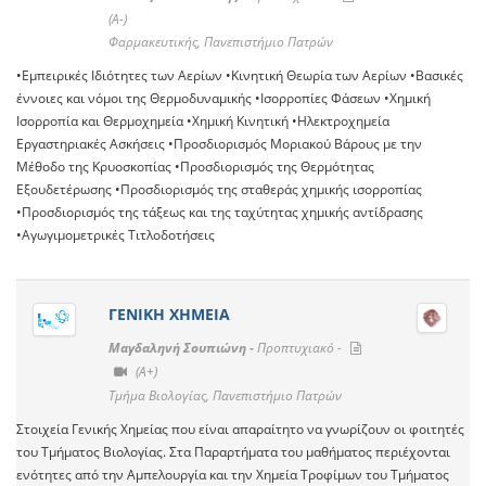
(A-)
Φαρμακευτικής, Πανεπιστήμιο Πατρών
•Εμπειρικές Ιδιότητες των Αερίων •Κινητική Θεωρία των Αερίων •Βασικές
έννοιες και νόμοι της Θερμοδυναμικής •Ισορροπίες Φάσεων •Χημική
Ισορροπία και Θερμοχημεία •Χημική Κινητική •Ηλεκτροχημεία
Εργαστηριακές Ασκήσεις •Προσδιορισμός Μοριακού Βάρους με την
Μέθοδο της Κρυοσκοπίας •Προσδιορισμός της Θερμότητας
Εξουδετέρωσης •Προσδιορισμός της σταθεράς χημικής ισορροπίας
•Προσδιορισμός της τάξεως και της ταχύτητας χημικής αντίδρασης
•Αγωγιμομετρικές Τιτλοδοτήσεις
ΓΕΝΙΚΗ ΧΗΜΕΙΑ
Μαγδαληνή Σουπιώνη -
Προπτυχιακό -
(A+)
Τμήμα Βιολογίας, Πανεπιστήμιο Πατρών
Στοιχεία Γενικής Χημείας που είναι απαραίτητο να γνωρίζουν οι φοιτητές
του Τμήματος Βιολογίας. Στα Παραρτήματα του μαθήματος περιέχονται
ενότητες από την Αμπελουργία και την Χημεία Τροφίμων του Τμήματος