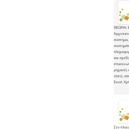
ΘΕΩΡΙΑ: Ε
Αρχιτεκτ
σύστημα,
συστημάτ
πληροφορ
και σχεδ
επικοινων
μηχανές 
sites), α
Excel. Χρ
Στο πλαίσ