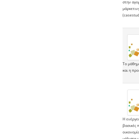
στην αγο
μάρκετιν
(casestud
Το μάθημ
και η πρ
H ενέργει
βασικές π
οικονομί
μάλιστα 