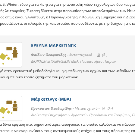
ι S. Winter, τόσο για τα κίνητρα για την ανάπτυξη νέων τεχνολογιών όσο και γ
κές λειτουργίες. Έμφαση δίνεται στην παρουσίαση των αποτελεσμάτων των Νέω
ος όπως είναι η Ανάπτυξη, η Παραγωγικότητα, η Κοινωνική Ευημερία και η Διά
ρουσιάζονται οι πλευρές της καινοτομίας που συνδέονται με την διάχυση της κ
ΕΡΕΥΝΑ ΜΑΡΚΕΤΙΝΓΚ
Φαίδων Θεοφανίδης -
Μεταπτυχιακό -
(A-)
ΔΙΟΙΚΗΣΗ ΕΠΙΧΕΙΡΗΣΕΩΝ ΜΒΑ, Πανεπιστήμιο Πατρών
γή στην ερευνητική μεθοδολογία και η εμπέδωση των αρχών και των μεθόδων τη
και εμπειρικό τρόπο ζητήματα του μάρκετινγκ.
Μάρκετινγκ (ΜΒΑ)
Προκόπιος Θεοδωρίδης -
Μεταπτυχιακό -
(A-)
Διοίκησης Επιχειρήσεων Αγροτικών Προϊόντων και Τροφίμων, 
α δίνει έμφαση στις σημαντικότερες αποφάσεις τις οποίες καλούνται να πάρουν 
α τους να εναρμονίσουν τους αντικειμενικούς στόχους και τους πόρους της επι