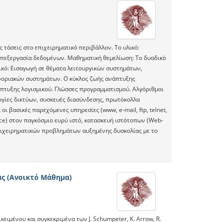
 τάσεις στο επιχειρηματικό περιβάλλον. Το υλικό:
Επεξεργασία δεδομένων. Μαθηματική θεμελίωση: Το δυαδικό
κό: Εισαγωγή σε θέματα λειτουργικών συστημάτων,
οριακών συστημάτων. Ο κύκλος ζωής ανάπτυξης
τυξης λογισμικού. Γλώσσες προγραμματισμού. Αλγόριθμοι
ογίες δικτύων, συσκευές διασύνδεσης, πρωτόκολλα
οι βασικές παρεχόμενες υπηρεσίες (www, e-mail, ftp, telnet,
ce) στον παγκόσμιο ευρύ ιστό, κατασκευή ιστότοπων (Web-
 επιχειρηματικών προβλημάτων αυξημένης δυσκολίας με το
ας (Ανοικτό Μάθημα)
ιμένου και συγκεκριμένα των J. Schumpeter, K. Arrow, R.