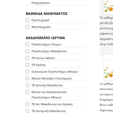
Επιχειρήσεων
ΒΑΘΜΙΔΑ ΜΑΘΗΜΑΤΟΣ
Το μάθημ
Προπτυχιακό
μεταξύ β
Μεταπτυχιακό
αντίστοι
μάρκετινγ
ΑΚΑΔΗΜΑΪΚΟ ΙΔΡΥΜΑ
αγοραστι
στην πολ
Πανεπιστήμιο Πατρών
Πανεπιστήμιο Μακεδονίας
ΤΕΙ Ιονίων Νήσων
ΤΕΙ Κρήτης
Οικονομικό Πανεπιστήμιο Αθηνών
Εθνικό Μετσόβιο Πολυτεχνείο
το μάθημ
ΤΕΙ Δυτικής Μακεδονίας
αποτελού
Εθνικό και Καποδιστριακό
ανταγωνι
Πανεπιστήμιο Αθηνών
διαμόρφω
ΤΕΙ Αν. Μακεδονίας και Θράκης
θέτει κάθ
δημιουργ
ΤΕΙ Κεντρικής Μακεδονίας