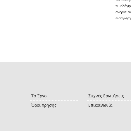
τιμολόγη
ενεργεια
εισαγωγή 
Το Έργο
Συχνές Ερωτήσεις
Όροι Χρήσης
Επικοινωνία