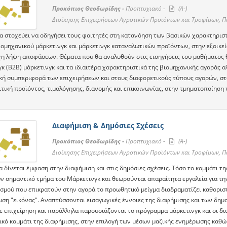
Προκόπιος Θεοδωρίδης -
Προπτυχιακό -
(A-)
Διοίκησης Επιχειρήσεων Αγροτικών Προϊόντων και Τροφίμων, 
α στοχεύει να οδηγήσει τους φοιτητές στη κατανόηση των βασικών χαρακτηρι
ιομηχανικού μάρκετινγκ και μάρκετινγκ καταναλωτικών προϊόντων, στην εξοικε
χη λήψη αποφάσεων. Θέματα που θα αναλυθούν στις εισηγήσεις του μαθήματος θ
κ (Β2Β) μάρκετινγκ και τα ιδιαιτέρα χαρακτηριστικά της βιομηχανικής αγοράς α
κή συμπεριφορά των επιχειρήσεων και στους διαφορετικούς τύπους αγορών, στα
ιτική προϊόντος, τιμολόγησης, διανομής και επικοινωνίας, στην τμηματοποίηση 
Διαφήμιση & Δημόσιες Σχέσεις
Προκόπιος Θεοδωρίδης -
Προπτυχιακό -
(A-)
Διοίκησης Επιχειρήσεων Αγροτικών Προϊόντων και Τροφίμων, 
α δίνεται έμφαση στην διαφήμιση και στις δημόσιες σχέσεις. Τόσο το κομμάτι τ
ν σημαντικό τμήμα του Μάρκετινγκ και θεωρούνται απαραίτητα εργαλεία για τ
σμού που επικρατούν στην αγορά το προωθητικό μείγμα διαδραματίζει καθοριστ
ση "εικόνας". Αναπτύσσονται εισαγωγικές έννοιες της διαφήμισης και των δημ
ε επιχείρηση και παράλληλα παρουσιάζονται το πρόγραμμα μάρκετινγκ και οι δι
ικό κομμάτι της διαφήμισης, στην επιλογή των μέσων μαζικής ενημέρωσης καθώς