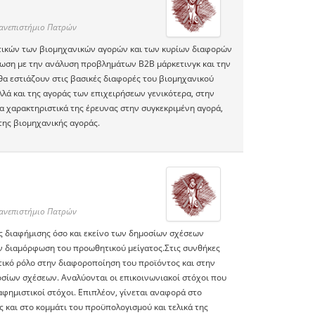
Πανεπιστήμιο Πατρών
στικών των βιομηχανικών αγορών και των κυρίων διαφορών
ίωση με την ανάλυση προβλημάτων Β2Β μάρκετινγκ και την
α εστιάζουν στις βασικές διαφορές του βιομηχανικού
λλά και της αγοράς των επιχειρήσεων γενικότερα, στην
 χαρακτηριστικά της έρευνας στην συγκεκριμένη αγορά,
της βιομηχανικής αγοράς.
Πανεπιστήμιο Πατρών
ης διαφήμισης όσο και εκείνο των δημοσίων σχέσεων
ην διαμόρφωση του προωθητικού μείγατος.Στις συνθήκες
ικό ρόλο στην διαφοροποίηση του προϊόντος και στην
οσίων σχέσεων. Αναλύονται οι επικοινωνιακοί στόχοι που
αφημιστικοί στόχοι. Επιπλέον, γίνεται αναφορά στο
 και στο κομμάτι του προϋπολογισμού και τελικά της