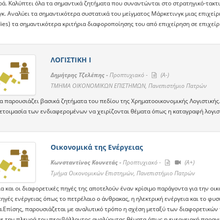
ρά. Καλύπτει όλα τα σημαντικά ζητήματα που συναντώνται στο στρατηγικό-τακτι
γκ. Αναλύει τα σημαντικότερα συστατικά του μείγματος Μάρκετινγκ μιας επιχεί
ies) τα σημαντικότερα κριτήρια διαφοροποίησης του από επιχείρηση σε επιχείρ
ΛΟΓΙΣΤΙΚΗ Ι
Δημήτρης Τζελέπης -
Προπτυχιακό -
(A-)
TMHMA ΟΙΚΟΝΟΜΙΚΩΝ ΕΠΙΣΤΗΜΩΝ, Πανεπιστήμιο Πατρών
α παρουσιάζει βασικά ζητήματα του πεδίου της Χρηματοοικονομικής Λογιστικής.
οετοιμασία των ενδιαφερομένων να χειρίζονται θέματα όπως η καταγραφή λογισ
Οικονομικά της Ενέργειας
Κωνσταντίνος Κουνετάς -
Προπτυχιακό -
(A+)
Τμήμα Οικονομικών Επιστημών, Πανεπιστήμιο Πατρών
α και οι διαφορετικές πηγές της αποτελούν έναν κρίσιμο παράγοντα για την οικ
ηγές ενέργειας όπως το πετρέλαιο ο άνθρακας, η ηλεκτρική ενέργεια και το φυσ
α.Επίσης, παρουσιάζεται με αναλυτικό τρόπο η σχέση μεταξύ των διαφορετικών 
με την πλευρά του περιβάλλοντος αναλύοντας θέματα όπως η ενεργειακή παραγω