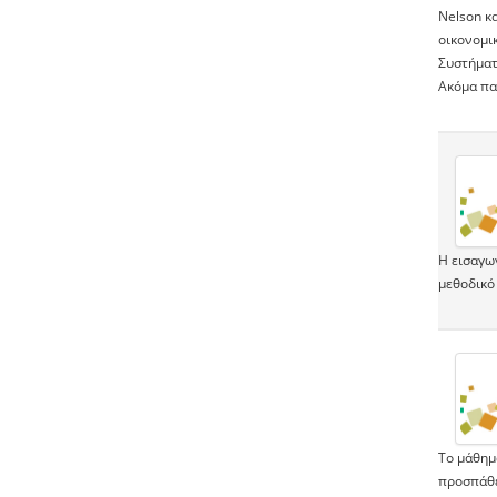
Nelson κα
οικονομι
Συστήματ
Ακόμα πα
Η εισαγω
μεθοδικό 
Το μάθημ
προσπάθει