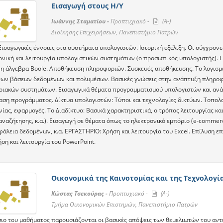
Εισαγωγή στους Η/Υ
Ιωάννης Σταματίου -
Προπτυχιακό -
(A-)
Διοίκησης Επιχειρήσεων, Πανεπιστήμιο Πατρών
ισαγωγικές έννοιες στα συστήματα υπολογιστών. Ιστορική εξέλιξη. Οι σύγχρονες
ονική και λειτουργία υπολογιστικών συστημάτων (ο προσωπικός υπολογιστής). 
 η άλγεβρα Boole. Αποθήκευση πληροφοριών. Συσκευές αποθήκευσης. Το λογισμι
ων βάσεων δεδομένων και πολυμέσων. Βασικές γνώσεις στην ανάπτυξη πληροφ
ιακών συστημάτων. Εισαγωγικά θέματα προγραμματισμού υπολογιστών και ανάπ
ίαση προγράμματος. Δίκτυα υπολογιστών: Τύποι και τεχνολογίες δικτύων. Τοπολ
ίας, εφαρμογές. Το Διαδίκτυο: Βασικά χαρακτηριστικά, ο τρόπος λειτουργίας και 
αναζήτησης, κ.α.). Εισαγωγή σε θέματα όπως το ηλεκτρονικό εμπόριο (e-commer
σφάλεια δεδομένων, κ.α. ΕΡΓΑΣΤΗΡΙΟ: Χρήση και λειτουργία του Excel. Επίλυση
ήση και λειτουργία του PowerPoint.
Οικονομικά της Καινοτομίας και της Τεχνολογί
Κώστας Τσεκούρας -
Προπτυχιακό -
(A-)
Τμήμα Οικονομικών Επιστημών, Πανεπιστήμιο Πατρών
ιο του μαθήματος παρουσιάζονται οι βασικές απόψεις των θεμελιωτών του αντικε