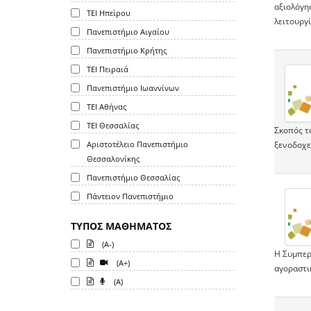
αξιολόγη
ΤΕΙ Ηπείρου
λειτουργ
Πανεπιστήμιο Αιγαίου
Πανεπιστήμιο Κρήτης
ΤΕΙ Πειραιά
Πανεπιστήμιο Ιωαννίνων
ΤΕΙ Αθήνας
ΤΕΙ Θεσσαλίας
Σκοπός τ
Αριστοτέλειο Πανεπιστήμιο
ξενοδοχει
Θεσσαλονίκης
Πανεπιστήμιο Θεσσαλίας
Πάντειον Πανεπιστήμιο
ΤΥΠΟΣ ΜΑΘΗΜΑΤΟΣ
(A-)
Η Συμπερ
(A+)
αγοραστι
(A)