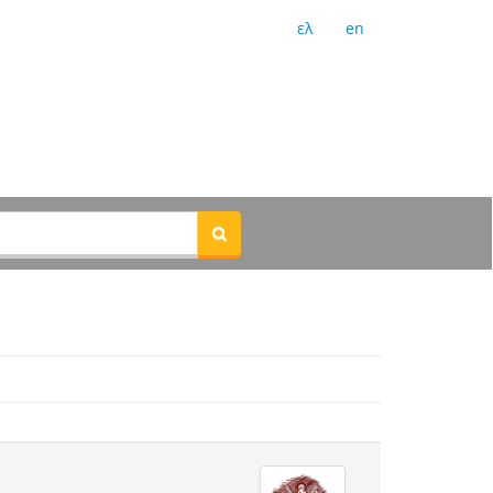
ελ
en