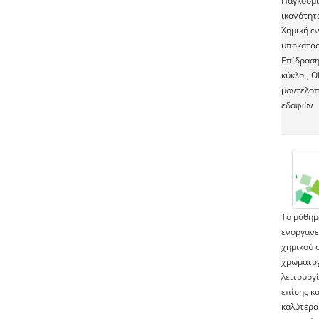
Παγκόσμι
ικανότητ
Χημική ε
υποκατασ
Επίδραση
κύκλοι, Ο
μοντελοπ
εδαφών
Tο μάθημα
ενόργανες
χημικού 
χρωματογ
λειτουργ
επίσης κ
καλύτερα 