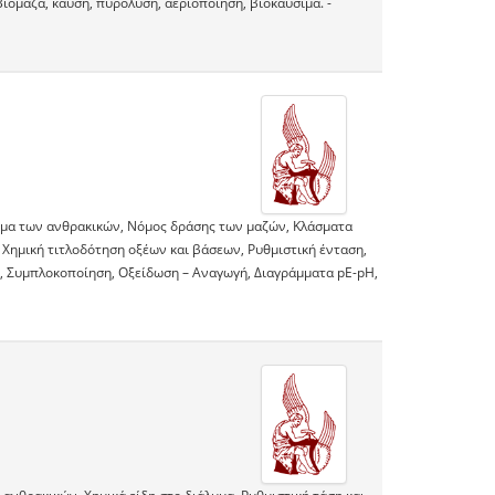
ομάζα, καύση, πυρόλυση, αεριοποίηση, βιοκαύσιμα. -
τημα των ανθρακικών, Νόμος δράσης των μαζών, Κλάσματα
 Χημική τιτλοδότηση οξέων και βάσεων, Ρυθμιστική ένταση,
ς, Συμπλοκοποίηση, Οξείδωση – Αναγωγή, Διαγράμματα pE-pH,