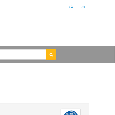
ελ
en