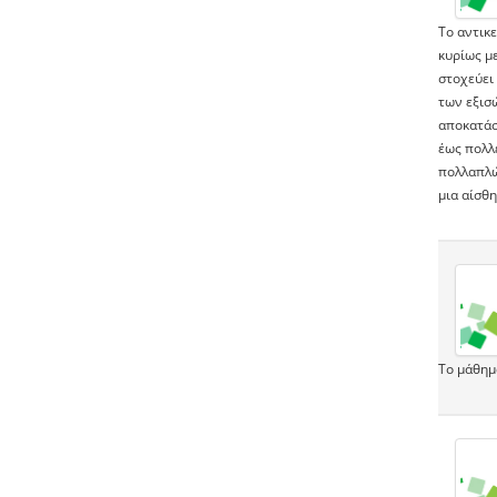
Το αντικ
κυρίως με
στοχεύει
των εξισώ
αποκατάσ
έως πολλέ
πολλαπλώ
μια αίσθ
Το μάθημ