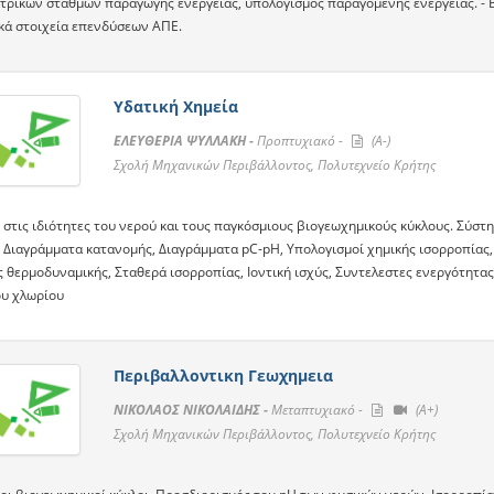
τρικών σταθμών παραγωγής ενέργειας, υπολογισμός παραγόμενης ενέργειας. - Βι
κά στοιχεία επενδύσεων ΑΠΕ.
Υδατική Χημεία
ΕΛΕΥΘΕΡΙΑ ΨΥΛΛΑΚΗ -
Προπτυχιακό -
(A-)
Σχολή Μηχανικών Περιβάλλοντος, Πολυτεχνείο Κρήτης
 στις ιδιότητες του νερού και τους παγκόσμιους βιογεωχημικούς κύκλους. Σύσ
, Διαγράμματα κατανομής, Διαγράμματα pC-pH, Υπολογισμοί χημικής ισορροπίας,
ς θερμοδυναμικής, Σταθερά ισορροπίας, Ιοντική ισχύς, Συντελεστες ενεργότητα
ου χλωρίου
Περιβαλλοντικη Γεωχημεια
ΝΙΚΟΛΑΟΣ ΝΙΚΟΛΑΙΔΗΣ -
Μεταπτυχιακό -
(A+)
Σχολή Μηχανικών Περιβάλλοντος, Πολυτεχνείο Κρήτης