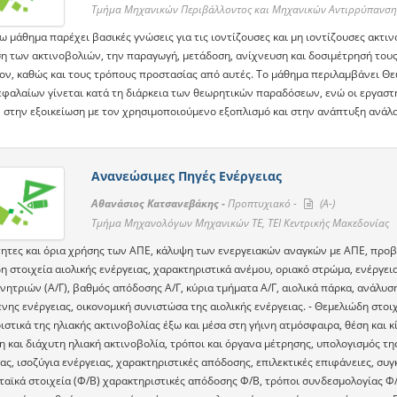
Τμήμα Μηχανικών Περιβάλλοντος και Μηχανικών Αντιρρύπανσης,
ω μάθημα παρέχει βασικές γνώσεις για τις ιοντίζουσες και μη ιοντίζουσες ακτι
η των ακτινοβολιών, την παραγωγή, μετάδοση, ανίχνευση και δοσιμέτρησή τους,
ον, καθώς και τους τρόπους προστασίας από αυτές. Το μάθημα περιλαμβάνει Θε
εφαλαίων γίνεται κατά τη διάρκεια των θεωρητικών παραδόσεων, ενώ οι εργασ
 στην εξοικείωση με τον χρησιμοποιούμενο εξοπλισμό και στην ανάπτυξη ανάλ
Ανανεώσιμες Πηγές Ενέργειας
Αθανάσιος Κατσανεβάκης -
Προπτυχιακό -
(A-)
Τμήμα Μηχανολόγων Μηχανικών ΤΕ, ΤΕΙ Κεντρικής Μακεδονίας
τητες και όρια χρήσης των ΑΠΕ, κάλυψη των ενεργειακών αναγκών με ΑΠΕ, προβ
 στοιχεία αιολικής ενέργειας, χαρακτηριστικά ανέμου, οριακό στρώμα, ενέργεια
νητριών (Α/Γ), βαθμός απόδοσης Α/Γ, κύρια τμήματα Α/Γ, αιολικά πάρκα, ανάλυσ
ης ενέργειας, οικονομική συνιστώσα της αιολικής ενέργειας. - Θεμελιώδη στοιχ
στικά της ηλιακής ακτινοβολίας έξω και μέσα στη γήινη ατμόσφαιρα, θέση και 
η και διάχυτη ηλιακή ακτινοβολία, τρόποι και όργανα μέτρησης, υπολογισμός της
ας, ισοζύγια ενέργειας, χαρακτηριστικές απόδοσης, επιλεκτικές επιφάνειες, συ
αϊκά στοιχεία (Φ/Β) χαρακτηριστικές απόδοσης Φ/Β, τρόποι συνδεσμολογίας Φ/