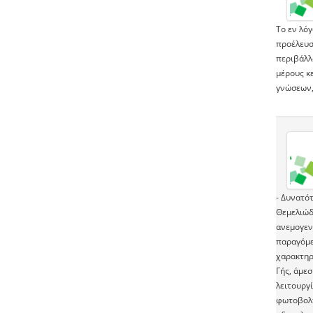
Το εν λόγ
προέλευσ
περιβάλλ
μέρους κ
γνώσεων,
- Δυνατό
Θεμελιώδη
ανεμογεν
παραγόμεν
χαρακτηρι
Γής, άμεσ
λειτουργί
φωτοβολτ