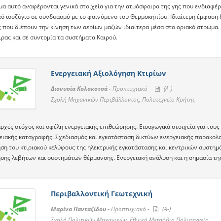
μα αυτό αναφέρονται γενικά στοιχεία για την ατμόσφαιρα της γης που ενδιαφέ
κό ισοζύγιο σε συνδυασμό με το φαινόμενο του Θερμοκηπίου. Ιδιαίτερη έμφαση 
ς που διέπουν την κίνηση των αερίων μαζών ιδιαίτερα μέσα στο οριακό στρώμα.
ρας και σε συντομία τα συστήματα Καιρού.
Ενεργειακή Αξιολόγηση Κτιρίων
Διονυσία Κολοκοτσά -
Προπτυχιακό -
(A-)
Σχολή Μηχανικών Περιβάλλοντος, Πολυτεχνείο Κρήτης
αρχές στόχος και οφέλη ενεργειακής επιθεώρησης. Εισαγωγικά στοιχεία για του
γειακής καταγραφής. Σχεδιασμός και εγκατάσταση δικτύων ενεργειακής παρακο
ση του κτιριακού κελύφους της ηλεκτρικής εγκατάστασης και κεντρικών συστημά
σης λεβήτων και συστημάτων θέρμανσης. Ενεργειακή ανάλυση και η σημασία της ε
Περιβαλλοντική Γεωτεχνική
Μαρίνα Πανταζίδου -
Προπτυχιακό -
(A-)
Σχολή Πολιτικών Μηχανικών, Εθνικό Μετσόβιο Πολυτεχνείο