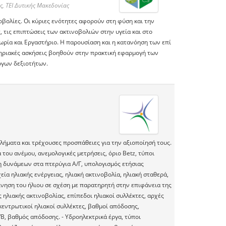
 ΤΕΙ Δυτικής Μακεδονίας
νοβολίες. Οι κύριες ενότητες αφορούν στη φύση και την
 τις επιπτώσεις των ακτινοβολιών στην υγεία και στο
ωρία και Εργαστήριο. Η παρουσίαση και η κατανόηση των επί
τηριακές ασκήσεις βοηθούν στην πρακτική εφαρμογή των
ογων δεξιοτήτων.
λήματα και τρέχουσες προσπάθειες για την αξιοποίησή τους.
 του ανέμου, ανεμολογικές μετρήσεις, όριο Betz, τύποι
η δυνάμεων στα πτερύγια Α/Γ, υπολογισμός ετήσιας
εία ηλιακής ενέργειας, ηλιακή ακτινοβολία, ηλιακή σταθερά,
κίνηση του ήλιου σε σχέση με παρατηρητή στην επιφάνεια της
 ηλιακής ακτινοβολίας, επίπεδοι ηλιακοί συλλέκτες, αρχές
γκεντρωτικοί ηλιακοί συλλέκτες, βαθμοί απόδοσης,
Β, βαθμός απόδοσης. - Υδροηλεκτρικά έργα, τύποι