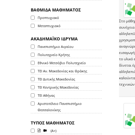
ΒΑΘΜΙΔΑ ΜΑΘΗΜΑΤΟΣ
Προπτυχιακό
Στο μάθημ
Μεταπτυχιακό
συνέχεια
αλληλεπί
ΑΚΑΔΗΜΑΪΚΟ ΙΔΡΥΜΑ
χρησιμοπ
αναγνώρισ
Πανεπιστήμιο Αιγαίου
εισαγωγή
Πολυτεχνείο Κρήτης
το υλικό 
Εθνικό Μετσόβιο Πολυτεχνείο
δίνεται 
ΤΕΙ Αν. Μακεδονίας και Θράκης
αλληλεπι
καλούντα
ΤΕΙ Δυτικής Μακεδονίας
τεχνικών
ΤΕΙ Κεντρικής Μακεδονίας
ΤΕΙ Αθήνας
Αριστοτέλειο Πανεπιστήμιο
Θεσσαλονίκης
ΤΥΠΟΣ ΜΑΘΗΜΑΤΟΣ
(A+)