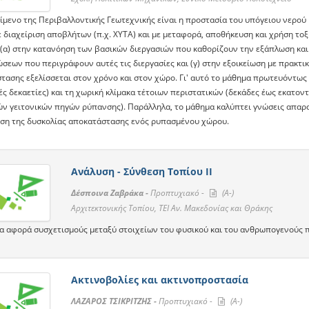
είμενο της Περιβαλλοντικής Γεωτεχνικής είναι η προστασία του υπόγειου νερού
 διαχείριση αποβλήτων (π.χ. ΧΥΤΑ) και με μεταφορά, αποθήκευση και χρήση τοξ
 (α) στην κατανόηση των βασικών διεργασιών που καθορίζουν την εξάπλωση και 
σεων που περιγράφουν αυτές τις διεργασίες και (γ) στην εξοικείωση με πρακτι
τασης εξελίσσεται στον χρόνο και στον χώρο. Γι' αυτό το μάθημα πρωτευόντως σ
ς δεκαετίες) και τη χωρική κλίμακα τέτοιων περιστατικών (δεκάδες έως εκατοντ
ν γειτονικών πηγών ρύπανσης). Παράλληλα, το μάθημα καλύπτει γνώσεις απαραί
ηση της δυσκολίας αποκατάστασης ενός ρυπασμένου χώρου.
Ανάλυση - Σύνθεση Tοπίου ΙΙ
Δέσποινα Ζαβράκα -
Προπτυχιακό -
(A-)
Αρχιτεκτονικής Τοπίου, ΤΕΙ Αν. Μακεδονίας και Θράκης
α αφορά συσχετισμούς μεταξύ στοιχείων του φυσικού και του ανθρωπογενούς 
Ακτινοβολίες και ακτινοπροστασία
ΛΑΖΑΡΟΣ ΤΣΙΚΡΙΤΖΗΣ -
Προπτυχιακό -
(A-)