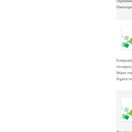
υδροηλεκ
Οικονομι
Εισαγωγή
ιονισμού
Νόμοι τη
Χημεία τ