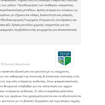
ανθρακικών, Χημικά είδη στο διάλυμα, Ρυθμιστική τάση και
ς των μαζών- Προσδιορισμός των σταθερών ισορροπίας,
και συμπλοκοποίηση μετάλλων, Δράση ανόργανων ενώσεων ως
μάτων με ιζήματα και εδάφη, Διαλυτότητα και ρόφηση,
Οξειδοαναγωγική Γεωχημεία, Ετερογενείς αντιδράσεις και
μακα pE), Χρήση μοντέλου χημικής ισορροπίας για την
Εφαρμογές περιβαλλοντικής γεωχημείας για αποκατάσταση
ΤΕΙ Δυτικής Μακεδονίας
ι πρακτική εξοικείωση του φοιτητή με τις σύγχρονες,
νει τον καθορισμό της ποιοτικής & ̟ποσοτικής σύστασης ενός
ενες τεχνικές ενόργανης ανάλυσης, όπως φασματοσκοπικές,
ς το θεωρητικό υπόβαθρο για την κατανόηση των αρχών
κών ενόργανης ανάλυσης. Σε όλα τα κεφάλαια μελετάται
γίας των οργάνων που χρησιμοποιούνται και να αξιοποιούνται
 φοιτητών με τις βασικές διεργασίες και τεχνολογίες αιχμής,