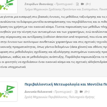
Σπυρίδων Βοσινάκης -
Προπτυχιακό -
(A+)
Τμήμα Μηχανικών Σχεδίασης Προϊόντων και Συστημάτων, Πανεπ
α γίνεται μια εισαγωγή στις βασικές έννοιες, τις μεθόδους ταξινόμησης και τ
 αναλύονται τα διάφορα μοντέλα αναπαράστασης του περιβάλλοντος και οι πιθ
δραση του χρήστη με τον εικονικό κόσμο. Γίνεται παρουσίαση των μεθόδων πλ
οιηθούν για την κίνηση των αντικειμένων και των χαρακτήρων, ενώ αναλύοντα
ης σύγκρουσης και αντίδρασης (collision detection and response), που είναι α
 στην έννοια των αυτόνομων συνθετικών χαρακτήρων και στις σχετικές τεχνολο
εικονικής πραγματικότητας, όπως γάντια δεδομένων (data gloves) και οθόνες πρ
έμφαση στις μεθοδολογίες σχεδίασης και αξιολόγησης συστημάτων εικονικής πρ
δράσεων, καθώς και σε μεθοδολογίες ανάπτυξης. Παράλληλα παρουσιάζεται το πε
ι οι φοιτητές να σχεδιάσουν έναν εικονικό κόσμο και τις σχετικές αλληλεπιδρά
 είναι υποχρεωτικά
Περιβαλλοντική Μετεωρολογία και Μοντέλα Π
Διονυσία Κολοκοτσά -
Προπτυχιακό -
(A+)
Σχολή Μηχανικών Περιβάλλοντος, Πολυτεχνείο Κρήτης