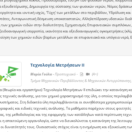
οι βιογεωχημικοί κύκλοι, Προσδιορισμός του pH των φυσικών νερών, Ισορροπία 
α εξουδετέρωσης, Δημιουργία της σύστασης των φυσικών νερών, Νόμος δράσεω
νεργότητα και ιοντική ισχύς, ‘Τύχη’ των μετάλλων στο περιβάλλον, Υδρόλυση 
τάτες, Ανταγωνιστική δέσμευση υποκαταστατών, Αλληλεπίδραση υδατικών διαλυ
 των χημικών ειδών στην διαλυτότητα, Σχηματισμός Επιφανειακών συμπλόκων, 
ξειδοαναγωγική ισορροπία, ικανότητα και οξειδοαναγωγικές ογκομετρήσεις (κλί
οίηση των χημικών ειδών βαρέων μετάλλων σε επιφανειακά και υπόγεια νερά, 
Τεχνολογία Μετρήσεων ΙI
Μαρία Γούλα -
Προπτυχιακό -
(A+)
Τμήμα Μηχανικών Περιβάλλοντος & Μηχανικών Αντιρρύπανσης, 
 (θεωρία και εργαστήριο) Τεχνολογία Μετρήσεων ΙΙ επιδιώκει την κατανόηση κα
 τεχνικές ανάλυσης, για τον χημικό χαρακτηρισμό της ύλη, ο οποίος περιλαμβά
συστήματος. Στη διδακτέα ύλη περιλαμβάνονται οι συνηθέστερα χρησιμοποιούμ
ραφικές και ειδικές τεχνικές ανάλυσης. Τα μαθήματα παρέχουν στους φοιτητέ
ίας, της μεθοδολογίας και της εφαρμογής των κατάλληλων κατά περίπτωση τεχνι
αι η απαιτούμενη οργανολογία, ώστε να διευκολύνεται η κατανόηση της λειτουρ
οι δυνατότητές τους. Ουσιαστικός στόχος είναι η ενημέρωση και εξοικείωση των