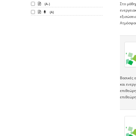
Στο μάθη
(A-)
ενεργεια
(A)
εξισώσει
Ατμόσφαι
Βασικές 
και ενερ
επιθεώρη
επιθεώρη