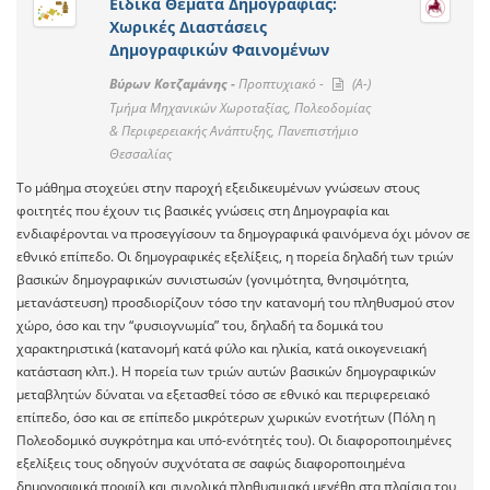
Ειδικά Θέματα Δημογραφίας:
Χωρικές Διαστάσεις
Δημογραφικών Φαινομένων
Βύρων Κοτζαμάνης -
Προπτυχιακό -
(A-)
Τμήμα Μηχανικών Χωροταξίας, Πολεοδομίας
& Περιφερειακής Ανάπτυξης, Πανεπιστήμιο
Θεσσαλίας
Το μάθημα στοχεύει στην παροχή εξειδικευμένων γνώσεων στους
φοιτητές που έχουν τις βασικές γνώσεις στη Δημογραφία και
ενδιαφέρονται να προσεγγίσουν τα δημογραφικά φαινόμενα όχι μόνον σε
εθνικό επίπεδο. Οι δημογραφικές εξελίξεις, η πορεία δηλαδή των τριών
βασικών δημογραφικών συνιστωσών (γονιμότητα, θνησιμότητα,
μετανάστευση) προσδιορίζουν τόσο την κατανομή του πληθυσμού στον
χώρο, όσο και την “φυσιογνωμία” του, δηλαδή τα δομικά του
χαρακτηριστικά (κατανομή κατά φύλο και ηλικία, κατά οικογενειακή
κατάσταση κλπ.). Η πορεία των τριών αυτών βασικών δημογραφικών
μεταβλητών δύναται να εξετασθεί τόσο σε εθνικό και περιφερειακό
επίπεδο, όσο και σε επίπεδο μικρότερων χωρικών ενοτήτων (Πόλη η
Πολεοδομικό συγκρότημα και υπό-ενότητές του). Οι διαφοροποιημένες
εξελίξεις τους οδηγούν συχνότατα σε σαφώς διαφοροποιημένα
δημογραφικά προφίλ και συνολικά πληθυσμιακά μεγέθη στα πλαίσια του