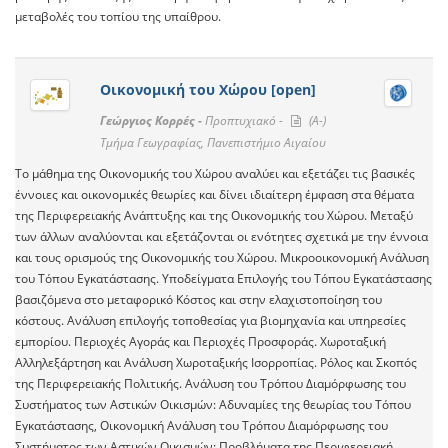
μεταβολές του τοπίου της υπαίθρου.
Οικονομική του Χώρου [open]
Γεώργιος Κορρές -
Προπτυχιακό -
(A-)
Τμήμα Γεωγραφίας, Πανεπιστήμιο Αιγαίου
Το μάθημα της Οικονομικής του Χώρου αναλύει και εξετάζει τις βασικές
έννοιες και οικονομικές θεωρίες και δίνει ιδιαίτερη έμφαση στα θέματα
της Περιφερειακής Ανάπτυξης και της Οικονομικής του Χώρου. Μεταξύ
των άλλων αναλύονται και εξετάζονται οι ενότητες σχετικά με την έννοια
και τους ορισμούς της Οικονομικής του Χώρου. Μικροοικονομική Ανάλυση
του Τόπου Εγκατάστασης. Υποδείγματα Επιλογής του Τόπου Εγκατάστασης
βασιζόμενα στο μεταφορικό Κόστος και στην ελαχιστοποίηση του
κόστους. Ανάλυση επιλογής τοποθεσίας για βιομηχανία και υπηρεσίες
εμπορίου. Περιοχές Αγοράς και Περιοχές Προσφοράς. Χωροταξική
Αλληλεξάρτηση και Ανάλυση Χωροταξικής Ισορροπίας. Ρόλος και Σκοπός
της Περιφερειακής Πολιτικής. Ανάλυση του Τρόπου Διαμόρφωσης του
Συστήματος των Αστικών Οικισμών: Αδυναμίες της θεωρίας του Τόπου
Εγκατάστασης, Οικονομική Ανάλυση του Τρόπου Διαμόρφωσης του
Συστήματος των Αστικών Οικισμών: Προβλήματα της Περιφερειακή