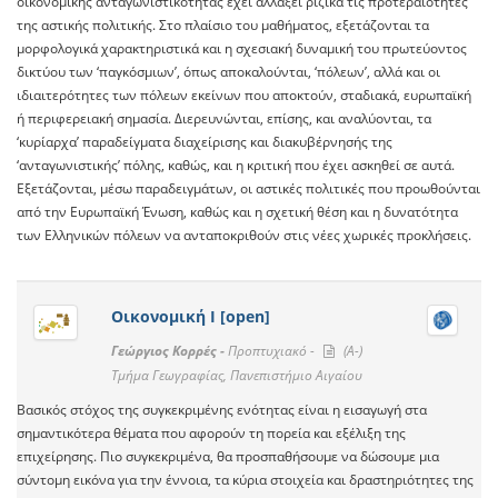
οικονομικής ανταγωνιστικότητας έχει αλλάξει ριζικά τις προτεραιότητες
της αστικής πολιτικής. Στο πλαίσιο του μαθήματος, εξετάζονται τα
μορφολογικά χαρακτηριστικά και η σχεσιακή δυναμική του πρωτεύοντος
δικτύου των ‘παγκόσμιων’, όπως αποκαλούνται, ‘πόλεων’, αλλά και οι
ιδιαιτερότητες των πόλεων εκείνων που αποκτούν, σταδιακά, ευρωπαϊκή
ή περιφερειακή σημασία. Διερευνώνται, επίσης, και αναλύονται, τα
‘κυρίαρχα’ παραδείγματα διαχείρισης και διακυβέρνησής της
‘ανταγωνιστικής’ πόλης, καθώς, και η κριτική που έχει ασκηθεί σε αυτά.
Εξετάζονται, μέσω παραδειγμάτων, οι αστικές πολιτικές που προωθούνται
από την Ευρωπαϊκή Ένωση, καθώς και η σχετική θέση και η δυνατότητα
των Ελληνικών πόλεων να ανταποκριθούν στις νέες χωρικές προκλήσεις.
Οικονομική Ι [open]
Γεώργιος Κορρές -
Προπτυχιακό -
(A-)
Τμήμα Γεωγραφίας, Πανεπιστήμιο Αιγαίου
Βασικός στόχος της συγκεκριμένης ενότητας είναι η εισαγωγή στα
σημαντικότερα θέματα που αφορούν τη πορεία και εξέλιξη της
επιχείρησης. Πιο συγκεκριμένα, θα προσπαθήσουμε να δώσουμε μια
σύντομη εικόνα για την έννοια, τα κύρια στοιχεία και δραστηριότητες της