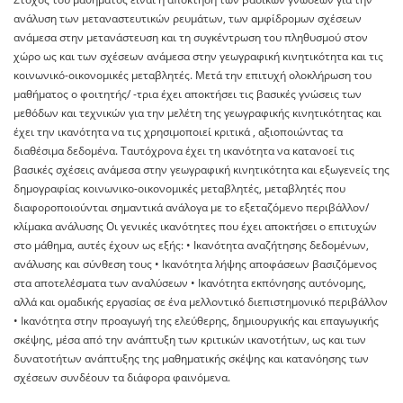
ανάλυση των μεταναστευτικών ρευμάτων, των αμφίδρομων σχέσεων
ανάμεσα στην μετανάστευση και τη συγκέντρωση του πληθυσμού στον
χώρο ως και των σχέσεων ανάμεσα στην γεωγραφική κινητικότητα και τις
κοινωνικό-οικονομικές μεταβλητές. Μετά την επιτυχή ολοκλήρωση του
μαθήματος ο φοιτητής/ -τρια έχει αποκτήσει τις βασικές γνώσεις των
μεθόδων και τεχνικών για την μελέτη της γεωγραφικής κινητικότητας και
έχει την ικανότητα να τις χρησιμοποιεί κριτικά , αξιοποιώντας τα
διαθέσιμα δεδομένα. Ταυτόχρονα έχει τη ικανότητα να κατανοεί τις
βασικές σχέσεις ανάμεσα στην γεωγραφική κινητικότητα και εξωγενείς της
δημογραφίας κοινωνικο-οικονομικές μεταβλητές, μεταβλητές που
διαφοροποιούνται σημαντικά ανάλογα με το εξεταζόμενο περιβάλλον/
κλίμακα ανάλυσης Οι γενικές ικανότητες που έχει αποκτήσει ο επιτυχών
στο μάθημα, αυτές έχουν ως εξής: • Ικανότητα αναζήτησης δεδομένων,
ανάλυσης και σύνθεση τους • Ικανότητα λήψης αποφάσεων βασιζόμενος
στα αποτελέσματα των αναλύσεων • Ικανότητα εκπόνησης αυτόνομης,
αλλά και ομαδικής εργασίας σε ένα μελλοντικό διεπιστημονικό περιβάλλον
• Ικανότητα στην προαγωγή της ελεύθερης, δημιουργικής και επαγωγικής
σκέψης, μέσα από την ανάπτυξη των κριτικών ικανοτήτων, ως και των
δυνατοτήτων ανάπτυξης της μαθηματικής σκέψης και κατανόησης των
σχέσεων συνδέουν τα διάφορα φαινόμενα.