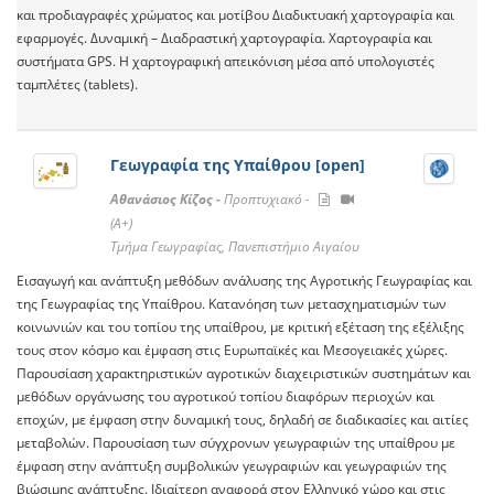
και προδιαγραφές χρώματος και μοτίβου Διαδικτυακή χαρτογραφία και
εφαρμογές. Δυναμική – Διαδραστική χαρτογραφία. Χαρτογραφία και
συστήματα GPS. Η χαρτογραφική απεικόνιση μέσα από υπολογιστές
ταμπλέτες (tablets).
Γεωγραφία της Υπαίθρου [open]
Αθανάσιος Κίζος -
Προπτυχιακό -
(A+)
Τμήμα Γεωγραφίας, Πανεπιστήμιο Αιγαίου
Εισαγωγή και ανάπτυξη μεθόδων ανάλυσης της Αγροτικής Γεωγραφίας και
της Γεωγραφίας της Υπαίθρου. Κατανόηση των μετασχηματισμών των
κοινωνιών και του τοπίου της υπαίθρου, με κριτική εξέταση της εξέλιξης
τους στον κόσμο και έμφαση στις Ευρωπαϊκές και Μεσογειακές χώρες.
Παρουσίαση χαρακτηριστικών αγροτικών διαχειριστικών συστημάτων και
μεθόδων οργάνωσης του αγροτικού τοπίου διαφόρων περιοχών και
εποχών, με έμφαση στην δυναμική τους, δηλαδή σε διαδικασίες και αιτίες
μεταβολών. Παρουσίαση των σύγχρονων γεωγραφιών της υπαίθρου με
έμφαση στην ανάπτυξη συμβολικών γεωγραφιών και γεωγραφιών της
βιώσιμης ανάπτυξης. Ιδιαίτερη αναφορά στον Ελληνικό χώρο και στις