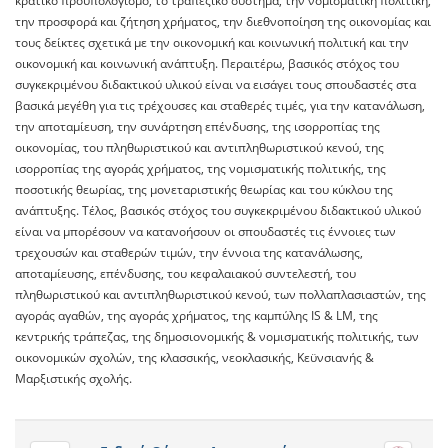
κρατικό προϋπολογισμό, το τραπεζικό σύστημα, την νομισματική πολιτική,
την προσφορά και ζήτηση χρήματος, την διεθνοποίηση της οικονομίας και
τους δείκτες σχετικά με την οικονομική και κοινωνική πολιτική και την
οικονομική και κοινωνική ανάπτυξη. Περαιτέρω, βασικός στόχος του
συγκεκριμένου διδακτικού υλικού είναι να εισάγει τους σπουδαστές στα
βασικά μεγέθη για τις τρέχουσες και σταθερές τιμές, για την κατανάλωση,
την αποταμίευση, την συνάρτηση επένδυσης, της ισορροπίας της
οικονομίας, του πληθωριστικού και αντιπληθωριστικού κενού, της
ισορροπίας της αγοράς χρήματος, της νομισματικής πολιτικής, της
ποσοτικής θεωρίας, της μονεταριστικής θεωρίας και του κύκλου της
ανάπτυξης. Τέλος, βασικός στόχος του συγκεκριμένου διδακτικού υλικού
είναι να μπορέσουν να κατανοήσουν οι σπουδαστές τις έννοιες των
τρεχουσών και σταθερών τιμών, την έννοια της κατανάλωσης,
αποταμίευσης, επένδυσης, του κεφαλαιακού συντελεστή, του
πληθωριστικού και αντιπληθωριστικού κενού, των πολλαπλασιαστών, της
αγοράς αγαθών, της αγοράς χρήματος, της καμπύλης IS & LM, της
κεντρικής τράπεζας, της δημοσιονομικής & νομισματικής πολιτικής, των
οικονομικών σχολών, της κλασσικής, νεοκλασικής, Κεϋνσιανής &
Μαρξιστικής σχολής.