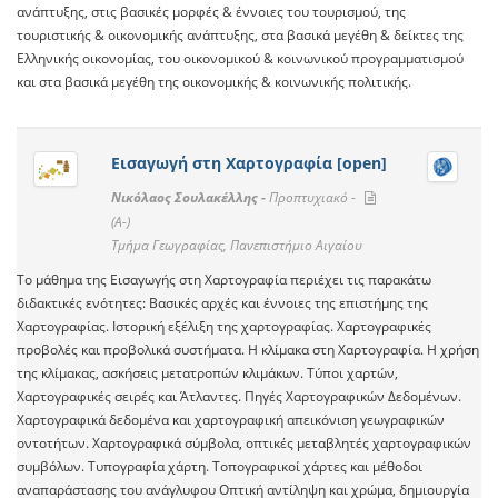
ανάπτυξης, στις βασικές μορφές & έννοιες του τουρισμού, της
τουριστικής & οικονομικής ανάπτυξης, στα βασικά μεγέθη & δείκτες της
Ελληνικής οικονομίας, του οικονομικού & κοινωνικού προγραμματισμού
και στα βασικά μεγέθη της οικονομικής & κοινωνικής πολιτικής.
Εισαγωγή στη Χαρτογραφία [open]
Νικόλαος Σουλακέλλης -
Προπτυχιακό -
(A-)
Τμήμα Γεωγραφίας, Πανεπιστήμιο Αιγαίου
Το μάθημα της Εισαγωγής στη Χαρτογραφία περιέχει τις παρακάτω
διδακτικές ενότητες: Βασικές αρχές και έννοιες της επιστήμης της
Χαρτογραφίας. Ιστορική εξέλιξη της χαρτογραφίας. Χαρτογραφικές
προβολές και προβολικά συστήματα. Η κλίμακα στη Χαρτογραφία. Η χρήση
της κλίμακας, ασκήσεις μετατροπών κλιμάκων. Τύποι χαρτών,
Χαρτογραφικές σειρές και Άτλαντες. Πηγές Χαρτογραφικών Δεδομένων.
Χαρτογραφικά δεδομένα και χαρτογραφική απεικόνιση γεωγραφικών
οντοτήτων. Χαρτογραφικά σύμβολα, οπτικές μεταβλητές χαρτογραφικών
συμβόλων. Τυπογραφία χάρτη. Τοπογραφικοί χάρτες και μέθοδοι
αναπαράστασης του ανάγλυφου Οπτική αντίληψη και χρώμα, δημιουργία