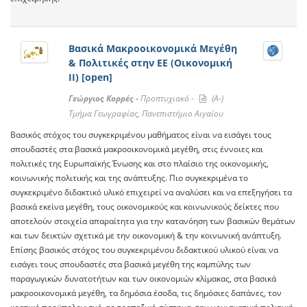
Βασικά Μακροοικονομικά Μεγέθη
& Πολιτικές στην ΕΕ (Οικονομική
ΙΙ) [open]
Γεώργιος Κορρές -
Προπτυχιακό -
(A-)
Τμήμα Γεωγραφίας, Πανεπιστήμιο Αιγαίου
Βασικός στόχος του συγκεκριμένου μαθήματος είναι να εισάγει τους
σπουδαστές στα βασικά μακροοικονομικά μεγέθη, στις έννοιες και
πολιτικές της Ευρωπαϊκής Ένωσης και στο πλαίσιο της οικονομικής,
κοινωνικής πολιτικής και της ανάπτυξης. Πιο συγκεκριμένα το
συγκεκριμένο διδακτικό υλικό επιχειρεί να αναλύσει και να επεξηγήσει τα
βασικά εκείνα μεγέθη, τους οικονομικούς και κοινωνικούς δείκτες που
αποτελούν στοιχεία απαραίτητα για την κατανόηση των βασικών θεμάτων
και των δεικτών σχετικά με την οικονομική & την κοινωνική ανάπτυξη.
Επίσης βασικός στόχος του συγκεκριμένου διδακτικού υλικού είναι να
εισάγει τους σπουδαστές στα βασικά μεγέθη της καμπύλης των
παραγωγικών δυνατοτήτων και των οικονομιών κλίμακας, στα βασικά
μακροοικονομικά μεγέθη, τα δημόσια έσοδα, τις δημόσιες δαπάνες, τον