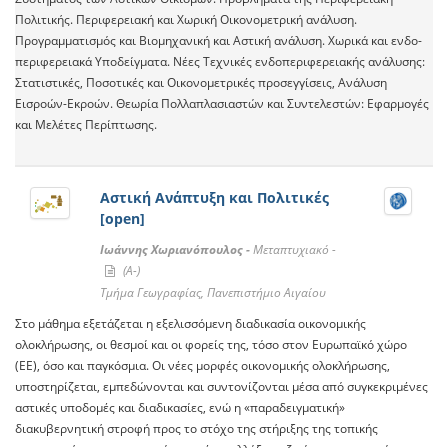
Πολιτικής. Περιφερειακή και Χωρική Οικονομετρική ανάλυση.
Προγραμματισμός και Βιομηχανική και Αστική ανάλυση. Χωρικά και ενδο-
περιφερειακά Υποδείγματα. Νέες Τεχνικές ενδοπεριφερειακής ανάλυσης:
Στατιστικές, Ποσοτικές και Οικονομετρικές προσεγγίσεις, Ανάλυση
Εισροών-Εκροών. Θεωρία Πολλαπλασιαστών και Συντελεστών: Εφαρμογές
και Μελέτες Περίπτωσης.
Αστική Ανάπτυξη και Πολιτικές
[open]
Ιωάννης Χωριανόπουλος -
Μεταπτυχιακό -
(A-)
Τμήμα Γεωγραφίας, Πανεπιστήμιο Αιγαίου
Στο μάθημα εξετάζεται η εξελισσόμενη διαδικασία οικονομικής
ολοκλήρωσης, οι θεσμοί και οι φορείς της, τόσο στον Ευρωπαϊκό χώρο
(ΕΕ), όσο και παγκόσμια. Οι νέες μορφές οικονομικής ολοκλήρωσης,
υποστηρίζεται, εμπεδώνονται και συντονίζονται μέσα από συγκεκριμένες
αστικές υποδομές και διαδικασίες, ενώ η «παραδειγματική»
διακυβερνητική στροφή προς το στόχο της στήριξης της τοπικής