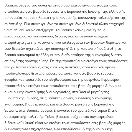
Βασικός στόχος του συγκεκριμένου μαθήματος είναι να εισάγει τους
σπουδαστές στις βασικές έννοιες της Ευρωπαϊκής Ένωσης, της Ελληνικής
οικονομίας και στο πλαίσιο της οικονομικής, κοινωνικής πολιτικής και της
ανάπτυξης. Πιο συγκεκριμένα το συγκεκριμένο διδακτικό υλικό επιχειρεί
να αναλύσει και να επεξηγήσει τα βασικά εκείνα μεγέθη, τους
οικονομικούς και κοινωνικούς δείκτες που αποτελούν στοιχεία
απαραίτητα για την κατανόηση και επεξεργασία των βασικών θεμάτων και
των δεικτών σχετικά με την οικονομική & την κοινωνιική ανάπτυξη, το
βασικό οικονομικό πρόβλημα, την διεθνοποίηση της οικονομίας & στην
επιλογή της άριστης λύσης. Επίσης προσπαθεί να εισάγει τους σπουδαστές
στο ρόλο του κράτους, στις κρατικές πολιτικές, στον ισοσκελισμένο
προϋπολογισμό & στις δημόσιες δαπάνες και στις βασικές έννοιες,
θεωρίες και πρακτικές του πληθωρισμού και της ανεργίας. Περαιτέρω,
προσπαθεί να εισάγει τους σπουδαστές στις βασικές μορφές & έννοιες
οικονομικής ενοποίησης & συνεργασίας, στα βασικά μεγεθη της
Ευρωπαϊκής Ένωσης, στις βασικές μορφές & έννοιες οικονομικής
ενοποίησης & συνεργασίας και στα βασικά μεγεθη της Ευρωπαϊκής
Ένωσης, στις βασικές μορφές & έννοιες του τραπεζικού τομέα & της
νομισματικής πολιτικής. Τέλος, βασικός στόχος του συγκεκριμένου
διδακτικού υλικού είναι να εισάγει τους σπουδαστές στις βασικές μορφές
& έννοιες των επιχειρήσεων, των επενδύσεων & της οικονομικής