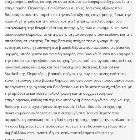
επιχείρησης, καθώς επίσης να αναπτύξουμε τα διάφορα είδη-μορφές της
επιχείρησης. Περαιτέρω θα εξετάσουμε, τους βασικούς άξονες που
διαμορφώνουν την πορεία και την ανάπτυξη της επιχείρησης, όπως την
καμπύλη ζήτησης και την ελαστικότητα ζήτησης, το πλεόνασμα του
καταναλωτή, την θεωρία κόστους παραγωγής, των οικονομιών και αντι-
οικονομιών κλίμακας, το ζήτημα της μεγιστοποίησης των κερδών, και της
αποτελεσματικότητας. Επίσης βασικός στόχος της συγκεκριμένης
ενότητας είναι η εισαγωγή στα βασικά θέματα που αφορούν τις βασικές
μορφές, υποδείγματα και τα είδη αγοράς, στα βασικά θέματα που αφορούν
την είσοδο και την έξοδο των επιχειρήσεων από την αγορά, τους δείκτες
μονοπωλιακής δύναμης και τα υποδείγματα Bertrand, Cournot και
Stackelberg. Περαιτέρω, βασικός στόχος της συγκεκριμένης ενότητας
είναι η εισαγωγή στα βασικά θέματα που αφορούν τους προσδιοριστικούς
παράγοντες της αγοράς και θα εξετάσουμε τα θέματα που σχετίζονται με
την οριζόντια και κάθετη ολοκλήρωση και τη συγχώνευση των
επιχειρήσεων, καθώς επίσης τον υπολογισμό της συγκέντρωσης και της
δύναμης των επιχειρήσεων στην αγορά. Τέλος, βασικός στόχος της
συγκεκριμένης ενότητας είναι η εισαγωγή στα βασικά θέματα που
αφορούν τη οργάνωση και τη διοίκηση της επιχείρησης, την ανάλυση του
Νεκρού Σημείου, των επενδύσεων και των επενδυτικών σχεδίων που
συμβάλλουν στην ανάπτυξη και στην αποτελεσματικότητα της
επιχείρησης.