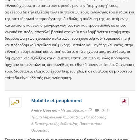
εθνικού χώρου, που απαιτούν αφενός μεν την “περιγραφή” τους,
αφετέρου δε την εξέταση των επιπτώσεων τους, αναλόγως του πεδίου και
της οπτικής γωνίας προσέγγισης. Διεθνώς, η ανάλυση της υφιστάμενης
κατάστασης και των δημογραφικών τάσεων και προοπτικών, σε όποιο
χωρικό επίπεδο, αποτελεί βασικό στοιχείο που λαμβάνεται υπόψη στην
διαμόρφωση των χωρικών πολιτικών, του χωροταξικού (τομεακού η μη)
και πολεοδομικού σχεδιασμού μικρής, μεσαίας και μεγάλης κλίμακας, στην
εθνική, περιφερειακή και τοπική ανάπτυξη. Στη χώρα μας, αντιθέτως, οι
δημογραφικές εξελίξεις και οι άμεσες επιπτώσεις τους μόλις πρόσφατα
άρχισαν να μελετώνται, και συνήθως σε εθνικό μόνον επίπεδο. Οι χωρικές
τους διαστάσεις ελάχιστα έχουν διερευνηθεί, η δε ανάλυση σε μικρότερα
επίπεδα είναι ελλιπής έως ανύπαρκτη.
Mobilité et peuplement
Andre Quesnel -
Μεταπτυχιακό -
(A+)
Τμήμα Μηχανικών Χωροταξίας, Πολεοδομίας
& Περιφερειακής Ανάπτυξης, Πανεπιστήμιο
Θεσσαλίας
Στόχος του μαθήματος είναι η απόκτηση των βασικών γνώσεων για την