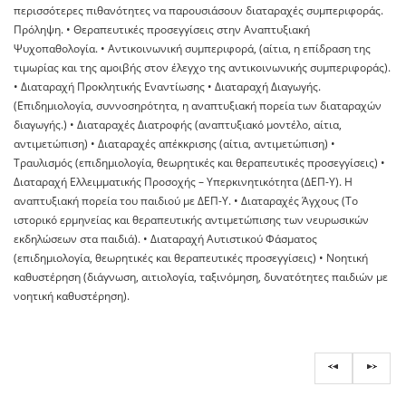
περισσότερες πιθανότητες να παρουσιάσουν διαταραχές συµπεριφοράς.
Πρόληψη. • Θεραπευτικές προσεγγίσεις στην Αναπτυξιακή
Ψυχοπαθολογία. • Αντικοινωνική συµπεριφορά, (αίτια, η επίδραση της
τιµωρίας και της αµοιβής στον έλεγχο της αντικοινωνικής συµπεριφοράς).
• ∆ιαταραχή Προκλητικής Εναντίωσης • ∆ιαταραχή Διαγωγής.
(Επιδηµιολογία, συννοσηρότητα, η αναπτυξιακή πορεία των διαταραχών
διαγωγής.) • ∆ιαταραχές ∆ιατροφής (αναπτυξιακό µοντέλο, αίτια,
αντιµετώπιση) • ∆ιαταραχές απέκκρισης (αίτια, αντιµετώπιση) •
Τραυλισµός (επιδηµιολογία, θεωρητικές και θεραπευτικές προσεγγίσεις) •
∆ιαταραχή Ελλειµµατικής Προσοχής – Υπερκινητικότητα (∆ΕΠ-Υ). Η
αναπτυξιακή πορεία του παιδιού µε ∆ΕΠ-Υ. • Διαταραχές Άγχους (Το
ιστορικό ερµηνείας και θεραπευτικής αντιµετώπισης των νευρωσικών
εκδηλώσεων στα παιδιά). • Διαταραχή Αυτιστικού Φάσματος
(επιδηµιολογία, θεωρητικές και θεραπευτικές προσεγγίσεις) • Νοητική
καθυστέρηση (διάγνωση, αιτιολογία, ταξινόµηση, δυνατότητες παιδιών µε
νοητική καθυστέρηση).