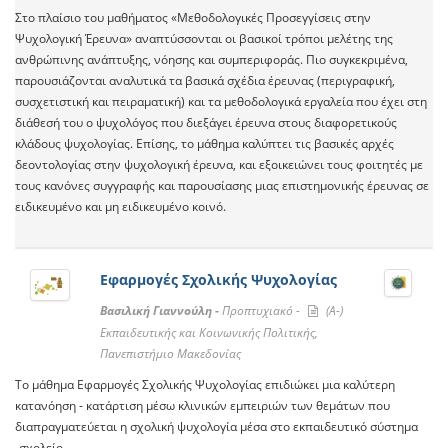
Στο πλαίσιο του μαθήματος «Μεθοδολογικές Προσεγγίσεις στην
Ψυχολογική Έρευνα» αναπτύσσονται οι βασικοί τρόποι μελέτης της
ανθρώπινης ανάπτυξης, νόησης και συμπεριφοράς. Πιο συγκεκριμένα,
παρουσιάζονται αναλυτικά τα βασικά σχέδια έρευνας (περιγραφική,
συσχετιστική και πειραματική) και τα μεθοδολογικά εργαλεία που έχει στη
διάθεσή του ο ψυχολόγος που διεξάγει έρευνα στους διαφορετικούς
κλάδους ψυχολογίας. Επίσης, το μάθημα καλύπτει τις βασικές αρχές
δεοντολογίας στην ψυχολογική έρευνα, και εξοικειώνει τους φοιτητές με
τους κανόνες συγγραφής και παρουσίασης μιας επιστημονικής έρευνας σε
ειδικευμένο και μη ειδικευμένο κοινό.
Eφαρμογές Σχολικής Ψυχολογίας
Βασιλική Γιαννούλη -
Προπτυχιακό -
(A-)
Εκπαιδευτικής και Κοινωνικής Πολιτικής,
Πανεπιστήμιο Μακεδονίας
Το μάθημα Εφαρμογές Σχολικής Ψυχολογίας επιδιώκει μια καλύτερη
κατανόηση - κατάρτιση μέσω κλινικών εμπειριών των θεμάτων που
διαπραγματεύεται η σχολική ψυχολογία μέσα στο εκπαιδευτικό σύστημα
-σχολείο