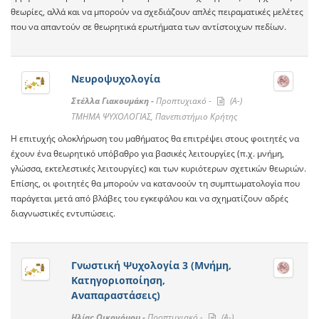
θεωρίες, αλλά και να μπορούν να σχεδιάζουν απλές πειραματικές μελέτες
που να απαντούν σε θεωρητικά ερωτήματα των αντίστοιχων πεδίων.
Νευροψυχολογία
Στέλλα Γιακουμάκη -
Προπτυχιακό -
(A-)
ΤΜΗΜΑ ΨΥΧΟΛΟΓΙΑΣ, Πανεπιστήμιο Κρήτης
Η επιτυχής ολοκλήρωση του μαθήματος θα επιτρέψει στους φοιτητές να
έχουν ένα θεωρητικό υπόβαθρο για βασικές λειτουργίες (π.χ. μνήμη,
γλώσσα, εκτελεστικές λειτουργίες) και των κυριότερων σχετικών θεωριών.
Επίσης, οι φοιτητές θα μπορούν να κατανοούν τη συμπτωματολογία που
παράγεται μετά από βλάβες του εγκεφάλου και να σχηματίζουν αδρές
διαγνωστικές εντυπώσεις.
Γνωστική Ψυχολογία 3 (Μνήμη,
Κατηγοριοποίηση,
Αναπαραστάσεις)
Ηλίας Οικονόμου -
Προπτυχιακό -
(A-)