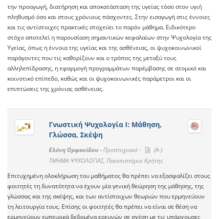
την προαγωγή, διατήρηση και αποκατάσταση της υγείας τόσο στον υγιή
πληθυσμό όσο και στους χρόνιους πάσχοντες. Στην εισαγωγή στις έννοιες
και τις αντίστοιχες πρακτικές στοχεύει το παρόν μάθημα. Ειδικότερο
στόχο αποτελεί η παρουσίαση σημαντικών κεφαλαίων στην Ψυχολογία της
Υγείας, όπως η έννοια της υγείας και της ασθένειας, οι ψυχοκοινωνικοί
παράγοντες που τις καθορίζουν και ο τρόπος της μεταξύ τους
αλληλεπίδρασης, η εφαρμογή προγραμμάτων παρέμβασης σε ατομικό και
κοινοτικό επίπεδο, καθώς και οι ψυχοκοινωνικές παράμετροι και οι
επιπτώσεις της χρόνιας ασθένειας.
Γνωστική Ψυχολογία Ι: Μάθηση,
Γλώσσα, Σκέψη
Ελένη Ορφανίδου -
Προπτυχιακό -
(A-)
ΤΜΗΜΑ ΨΥΧΟΛΟΓΙΑΣ, Πανεπιστήμιο Κρήτης
Επιτυχημένη ολοκλήρωση του μαθήματος θα πρέπει να εξασφαλίζει στους
φοιτητές τη δυνατότητα να έχουν μία γενική θεώρηση της μάθησης, της
γλώσσας και της σκέψης, και των αντίστοιχων θεωριών που ερμηνεύουν
τη λειτουργία τους. Επίσης οι φοιτητές θα πρέπει να είναι σε θέση να
ερμηνεύουν εμπειρικά δεδομένα ερευνών σε σχέση με τις υπάρχουσες