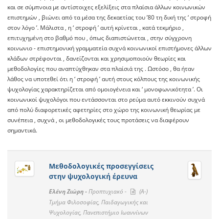
και σε σύμπνοια με αντίστοιχες εξελίξεις στα πλαίσια άλλων κοινωνικών
επιστημών , βιώνει από τα μέσα της δεκαετίας του ’80 τη δική της ‘ στροφή
στον λόγο ’. Μάλιστα , η ‘ στροφή ’ αυτή κρίνεται , κατά τεκμήριο ,
επιτυχημένη στο βαθμό που , όπως διαπιστώνεται , στην σύγχρονη
κοινωνιο - επιστημονική γραμματεία συχνά κοινωνικοί επιστήμονες άλλων
κλάδων στρέφονται , δανείζονται και χρησιμοποιούν θεωρίες και
μεθοδολογίες που αναπτύχθηκαν στα πλαίσιά της . Ωστόσο , θα ήταν
λάθος να υποτεθεί ότι η ‘ στροφή ’ αυτή στους κόλπους της κοινωνικής
ψυχολογίας χαρακτηρίζεται από ομοιογένεια και ‘ μονοφωνικότητα ’. Οι
κοινωνικοί ψυχολόγοι που εντάσσονται στο ρεύμα αυτό εκκινούν συχνά
από πολύ διαφορετικές αφετηρίες στο χώρο της κοινωνική θεωρίας με
συνέπεια , συχνά , οι μεθοδολογικές τους προτάσεις να διαφέρουν
σημαντικά.
Μεθοδολογικές προσεγγίσεις
στην ψυχολογική έρευνα
Ελένη Ζιώρη -
Προπτυχιακό -
(A-)
Τμήμα Φιλοσοφίας, Παιδαγωγικής και
Ψυχολογίας, Πανεπιστήμιο Ιωαννίνων