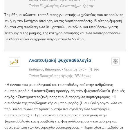
Τμήμα Ψυχολογίας, Πανεπιστήμιο Κρήτης
Το μάθημα καλύπτει τα πεδία της γνωστικής ψυχολογίας που αφορούν τη
Μνήμη, την Κατηγοριοποίηση και τις Αναπαραστάσεις. Ιδιαίτερη έμφαση
δίνεται στη σύνδεση των θεωρητικών μοντέλων και υποθέσεων για τη
λειτουργία της μνήμης, της κατηγοριοποίησης και των αναπαραστάσεων
με κλασσικά και σύγχρονα πειραματικά δεδομένα.
Αναπτυξιακή ψυχοπαθολογία
Ευθύμιος Κάκουρος -
Προπτυχιακό -
(A-)
Τμήμα Προσχολικής Αγωγής, ΤΕΙ Αθήνας
• Η έννοια του φυσιολογικού και του παθολογικού στην ανθρώπινη
συμπεριφορά. • Η αναπτυξιακή προσέγγιση στην ψυχοπαθολογία -βασικές
αρχές. • Συστήµατα ταξινόµησης των διαταραχών συμπεριφοράς. • Η
αιτιολογία της προβληµατικής συμπεριφοράς. (Η συµβολή οργανικών και
περιβαλλοντικών επιδράσεων στην παθογένεση των διαταραχών
συµπεριφοράς). • Η γνωσιακή-συµπεριφορική προσέγγιση στην
ψυχοπαθολογία και η συµβολή της ψυχανάλυσης στην κατανόηση και
αντιµετώπιση των διαταραχών συµπεριφοράς. • Περιπτώσεις παιδιών µε