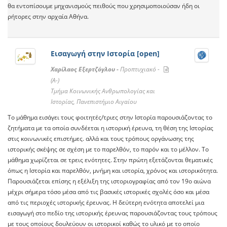
θα εντοπίσουμε μηχανισμoύς πειθούς που χρησιμοποιούσαν ήδη οι
ρήτορες στην αρχαία Αθήνα.
Εισαγωγή στην Ιστορία [open]
Χαρίλαος Εξερτζόγλου -
Προπτυχιακό -
(A-)
Tμήμα Κοινωνικής Ανθρωπολογίας και
Ιστορίας, Πανεπιστήμιο Αιγαίου
Το μάθημα εισάγει τους φοιτητές/τριες στην Ιστορία παρουσιάζοντας το
ζητήματα με τα οποία συνδέεται η ιστορική έρευνα, τη θέση της Ιστορίας
στις κοινωνικές επιστήμες. αλλά και τους τρόπους οργάνωσης της
ιστορικής σκέψης σε σχέση με το παρελθόν, το παρόν και το μέλλον. Το
μάθημα χωρίζεται σε τρεις ενότητες. Στην πρώτη εξετάζονται θεματικές
όπως η Ιστορία και παρελθόν, μνήμη και ιστορία, χρόνος και ιστορικότητα.
Παρουσιάζεται επίσης η εξέλιξη της ιστοριογραφίας από τον 19ο αιώνα
μέχρι σήμερα τόσο μέσα από τις βασικές ιστορικές σχολές όσο και μέσα
από τις περιοχές ιστορικής έρευνας. Η δεύτερη ενότητα αποτελεί μια
εισαγωγή στο πεδίο της ιστορικής έρευνας παρουσιάζοντας τους τρόπους
με τους οποίους δουλεύουν οι ιστορικοί καθώς το υλικό με το οποίο