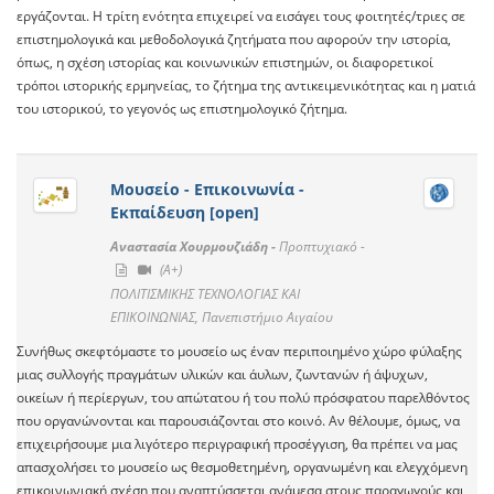
εργάζονται. Η τρίτη ενότητα επιχειρεί να εισάγει τους φοιτητές/τριες σε
επιστημολογικά και μεθοδολογικά ζητήματα που αφορούν την ιστορία,
όπως, η σχέση ιστορίας και κοινωνικών επιστημών, οι διαφορετικοί
τρόποι ιστορικής ερμηνείας, το ζήτημα της αντικειμενικότητας και η ματιά
του ιστορικού, το γεγονός ως επιστημολογικό ζήτημα.
Μουσείο - Επικοινωνία -
Εκπαίδευση [open]
Αναστασία Χουρμουζιάδη -
Προπτυχιακό -
(A+)
ΠΟΛΙΤΙΣΜΙΚΗΣ ΤΕΧΝΟΛΟΓΙΑΣ ΚΑΙ
ΕΠΙΚΟΙΝΩΝΙΑΣ, Πανεπιστήμιο Αιγαίου
Συνήθως σκεφτόμαστε το μουσείο ως έναν περιποιημένο χώρο φύλαξης
μιας συλλογής πραγμάτων υλικών και άυλων, ζωντανών ή άψυχων,
οικείων ή περίεργων, του απώτατου ή του πολύ πρόσφατου παρελθόντος
που οργανώνονται και παρουσιάζονται στο κοινό. Αν θέλουμε, όμως, να
επιχειρήσουμε μια λιγότερο περιγραφική προσέγγιση, θα πρέπει να μας
απασχολήσει το μουσείο ως θεσμοθετημένη, οργανωμένη και ελεγχόμενη
επικοινωνιακή σχέση που αναπτύσσεται ανάμεσα στους παραγωγούς και