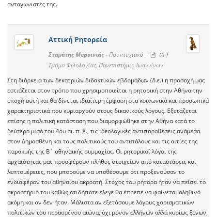
ανταγωνιστές της.
Αττική Ρητορεία
Σταμάτης Μερσινιάς -
Προπτυχιακό -
(A-)
Τμήμα Φιλολογίας, Πανεπιστήμιο Ιωαννίνων
Στη διάρκεια των δεκατριών διδακτικών εβδομάδων (δ.ε.) η προσοχή μας
εστιάζεται στον τρόπο που χρησιμοποιείται η ρητορική στην Αθήνα την
εποχή αυτή και θα δίνεται ιδιαίτερη έμφαση στα κοινωνικά και προσωπικά
χαρακτηριστικά που κυριαρχούν στους δικανικούς λόγους. Εξετάζεται
επίσης η πολιτική κατάσταση που διαμορφώθηκε στην Αθήνα κατά το
δεύτερο μισό του 4ου αι. π. Χ., τις ιδεολογικές αντιπαραθέσεις ανάμεσα
στον Δημοσθένη και τους πολιτικούς του αντιπάλους και τις αιτίες της
παρακμής της Β΄ αθηναϊκής συμμαχίας. Οι ρητορικοί λόγοι της
αρχαιότητας μας προσφέρουν πλήθος στοιχείων από καταστάσεις και
λεπτομέρειες, που μπορούμε να υποθέσουμε ότι προξενούσαν το
ενδιαφέρον του αθηναίου ακροατή. Στόχος του ρήτορα ήταν να πείσει το
ακροατήριό του καθώς οτιδήποτε έλεγε θα έπρεπε να φαίνεται αληθινό
ακόμη και αν δεν ήταν. Μάλιστα αν εξετάσουμε λόγους χαρισματικών
πολιτικών του περασμένου αιώνα, όχι μόνον ελλήνων αλλά κυρίως ξένων,