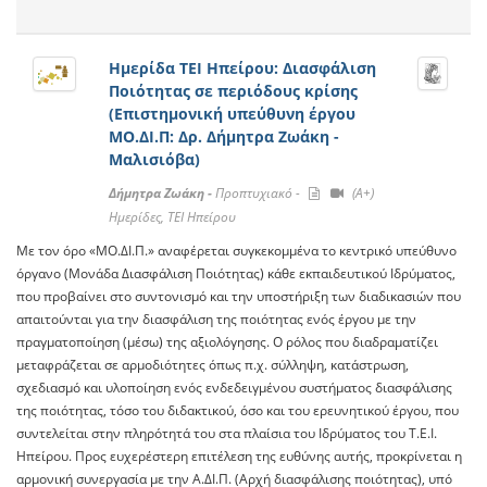
Ημερίδα ΤΕΙ Ηπείρου: Διασφάλιση
Ποιότητας σε περιόδους κρίσης
(Επιστημονική υπεύθυνη έργου
ΜΟ.ΔΙ.Π: Δρ. Δήμητρα Ζωάκη -
Μαλισιόβα)
Δήμητρα Ζωάκη -
Προπτυχιακό -
(A+)
Ημερίδες, ΤΕΙ Ηπείρου
Με τον όρο «ΜΟ.ΔΙ.Π.» αναφέρεται συγκεκομμένα το κεντρικό υπεύθυνο
όργανο (Μoνάδα Διασφάλιση Ποιότητας) κάθε εκπαιδευτικού Ιδρύματος,
που προβαίνει στο συντονισμό και την υποστήριξη των διαδικασιών που
απαιτούνται για την διασφάλιση της ποιότητας ενός έργου με την
πραγματοποίηση (μέσω) της αξιολόγησης. Ο ρόλος που διαδραματίζει
μεταφράζεται σε αρμοδιότητες όπως π.χ. σύλληψη, κατάστρωση,
σχεδιασμό και υλοποίηση ενός ενδεδειγμένου συστήματος διασφάλισης
της ποιότητας, τόσο του διδακτικού, όσο και του ερευνητικού έργου, που
συντελείται στην πληρότητά του στα πλαίσια του Ιδρύματος του Τ.Ε.Ι.
Ηπείρου. Προς ευχερέστερη επιτέλεση της ευθύνης αυτής, προκρίνεται η
αρμονική συνεργασία με την Α.ΔΙ.Π. (Αρχή διασφάλισης ποιότητας), υπό