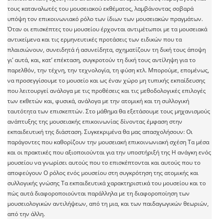
τους καταναλωτές του μουσειακού εκθέματος, λαμβάνοντας σοβαρά
υπόψη τον επικοινωνιακό ρόλο των ίδιων των μουσειακών πραγμάτων.
Όταν οι επισκέπτες του μουσείου έρχονται αντιμέτωποι με τα μουσειακά
αντικείμενα και τις ερμηνευτικές προτάσεις των ειδικών που τα
πλαισιώνουν, συνειδητά ή ασυνείδητα, σχηματίζουν τη δική τους άποψη
γι’ αυτά, και, κατ’ επέκταση, συγκροτούν τη δική τους αντίληψη για το
παρελθόν, την τέχνη, την τεχνολογία, τη φύση κτλ. Μπορούμε, επομένως,
να προσεγγίσουμε το μουσείο και ως έναν χώρο μη τυπικής εκπαίδευσης
που λειτουργεί ανάλογα με τις προθέσεις και τις μεθοδολογικές επιλογές
των εκθετών και, φυσικά, ανάλογα με την ατομική και τη συλλογική
ταυτότητα των επισκεπτών. Στο μάθημα θα εξετάσουμε τους μηχανισμούς
ανάπτυξης της μουσειακής επικοινωνίας δίνοντας έμφαση στην
εκπαιδευτική της διάσταση. Συγκεκριμένα θα μας απασχολήσουν: Οι
παράγοντες που καθορίζουν την μουσειακή επικοινωνιακή σχέση Τα μέσα
και οι πρακτικές που αξιοποιούνται για την υποστήριξή της Η ανάγκη ενός
μουσείου να γνωρίσει αυτούς που το επισκέπτονται και αυτούς που το
αποφεύγουν Ο ρόλος ενός μουσείου στη συγκρότηση της ατομικής και
συλλογικής γνώσης Τα εκπαιδευτικά χαρακτηριστικά του μουσείου και το
πώς αυτά διαφοροποιούνται παράλληλα με τη διαφοροποίηση των
μουσειολογικών αντιλήψεων, από τη μια, και των παιδαγωγικών θεωριών,
από την άλλη.