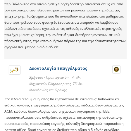
περιβάλλοντος στο οποίο η επιχείρηση δραστηριοποιείται όπως και από
τον εντοπισμό των πλεονεκτημάτων και μειονεκτημάτων της ίδιας της
επιχείρησης. Τα ζητήματα που θα αναλυθούν στα πλαίσια του μαθήματος
θα υποστηρίξουν τους φοιτητές έτσι ώστε να μπορούν να λαμβάνουν
μελλοντικά αποφάσεις σχετικά με τις πιθανές εναλλακτικές στρατηγικές
που έχει μία επιχείρηση, την ανάπτυξη και διατήρηση ανταγωνιστικού
πλεονεκτήματος, την κατανομή των πόρων της και την ελκυστικότητα των
αγορών που μπορεί να διεισδύσει.
Δεοντολογία Επαγγέλματος
Χρήστος -
Προπτυχιακό -
(A-)
Μηχανικών Πληροφορικής, ΤΕΙ Αν.
Μακεδονίας και Θράκης
Στα πλαίσια του μαθήματος θα εξεταστούν θέματα όπως: Καθολικοί και
ειδικοί κανόνες επαγγελματικής δεοντολογίας, κώδικας δεοντολογίας της
ACM, κώδικας δεοντολογίας των μηχανικών λογισμικού της IEEE,
προσανατολισμός στις ανθρώπινες σχέσεις, κατανόηση της ανθρώπινης
συμπεριφοράς, παρουσίαση εργασής, σύνταξη βιογραφικού, παρουσίαση
pattent office, δομή εργασίας σε διεθνές περιοδικό ή διεθνές συνέδριο.