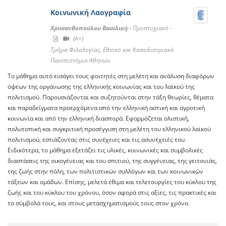
Κοινωνική Λαογραφία
Χρυσανθοπούλου Βασιλική -
Προπτυχιακό -
(A+)
Τμήμα Φιλολογίας, Εθνικό και Καποδιστριακό
Πανεπιστήμιο Αθηνών
Το μάθημα αυτό εισάγει τους φοιτητές στη μελέτη και ανάλυση διαφόρων
όψεων της οργάνωσης της ελληνικής κοινωνίας και του λαϊκού της
πολιτισμού. Παρουσιάζονται και συζητούνται στην τάξη θεωρίες, θέματα
και παραδείγματα προερχόμενα από την ελληνική αστική και αγροτική
κοινωνία και από την ελληνική διασπορά. Εφαρμόζεται ολιστική,
πολυτοπική και συγκριτική προσέγγιση στη μελέτη του ελληνικού λαϊκού
πολιτισμού, εστιάζοντας στις συνέχειες και τις ασυνέχειές του.
Ειδικότερα, το μάθημα εξετάζει τις υλικές, κοινωνικές και συμβολικές
διαστάσεις της οικογένειας και του σπιτιού, της συγγένειας, της γειτονιάς,
της ζωής στην πόλη, των πολιτιστικών συλλόγων και των κοινωνικών
τάξεων και ομάδων. Επίσης, μελετά έθιμα και τελετουργίες του κύκλου της
ζωής και του κύκλου του χρόνου, όσον αφορά στις αξίες, τις πρακτικές και
τα σύμβολά τους, και στους μετασχηματισμούς τους στον χρόνο.