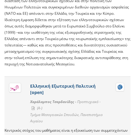
διάσταση των ελληνοτουρκικών σχέσεων και στην πολιτική των
Ηνωμένων Πολιτειών και συγκεκριμένων διεθνών οργανισμών ασφαλείας
(ΝΑΤΟ και ΕΕ) απέναντι στην Ελλάδα, την Τουρκία και την Κύπρο.
Ιδιαίτερη έμφαση δίδεται στην εξέταση των ελληνοτουρκικών σχέσεων
όπως αυτές διαμορφώθηκαν μετά το Ευρωπαϊκό Συμβούλιο στο Ελσίνκι
(1999) –και την υιοθέτηση της νέας εξισορρο6ητικής στρατηγικής της
Ελλάδας απέναντι στην Τουρκία μέσω της «ευρωπαϊκής εμπλαισίωσης» της
τελευταίας— καθώς και στις προϋποθέσεις και δυνατότητες ουσιαστικού
μετασχηματισμού της συγκρουσιακής σχέσης Ελλάδας και Τουρκίας και
στην τελική επίλυση της σημαντικότερης διακρατικής αντιπαράθεσης στη
περιοχή της Νοτιοανατολικής Μεσογείου.
Ελληνική Εξωτερική Πολιτική
[open]
Χαράλαμπος Τσαρδανίδης -
Προπτυχιακό -
(A-)
Τμήμα Μεσογειακών Σπουδών, Πανεπιστήμιο
Αιγαίου
Κεντρικός στόχος του μαθήματος είναι η εξοικείωση των συμμετεχόντων