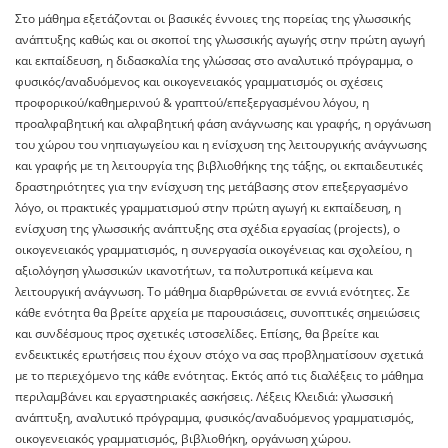
Στο μάθημα εξετάζονται οι βασικές έννοιες της πορείας της γλωσσικής
ανάπτυξης καθώς και οι σκοποί της γλωσσικής αγωγής στην πρώτη αγωγή
και εκπαίδευση, η διδασκαλία της γλώσσας στο αναλυτικό πρόγραμμα, ο
φυσικός/αναδυόμενος και οικογενειακός γραμματισμός οι σχέσεις
προφορικού/καθημερινού & γραπτού/επεξεργασμένου λόγου, η
προαλφαβητική και αλφαβητική φάση ανάγνωσης και γραφής, η οργάνωση
του χώρου του νηπιαγωγείου και η ενίσχυση της λειτουργικής ανάγνωσης
και γραφής με τη λειτουργία της βιβλιοθήκης της τάξης, οι εκπαιδευτικές
δραστηριότητες για την ενίσχυση της μετάβασης στον επεξεργασμένο
λόγο, οι πρακτικές γραμματισμού στην πρώτη αγωγή κι εκπαίδευση, η
ενίσχυση της γλωσσικής ανάπτυξης στα σχέδια εργασίας (projects), ο
οικογενειακός γραμματισμός, η συνεργασία οικογένειας και σχολείου, η
αξιολόγηση γλωσσικών ικανοτήτων, τα πολυτροπικά κείμενα και
λειτουργική ανάγνωση. Το μάθημα διαρθρώνεται σε εννιά ενότητες. Σε
κάθε ενότητα θα βρείτε αρχεία με παρουσιάσεις, συνοπτικές σημειώσεις
και συνδέσμους προς σχετικές ιστοσελίδες. Επίσης, θα βρείτε και
ενδεικτικές ερωτήσεις που έχουν στόχο να σας προβληματίσουν σχετικά
με το περιεχόμενο της κάθε ενότητας. Εκτός από τις διαλέξεις το μάθημα
περιλαμβάνει και εργαστηριακές ασκήσεις. Λέξεις Κλειδιά: γλωσσική
ανάπτυξη, αναλυτικό πρόγραμμα, φυσικός/αναδυόμενος γραμματισμός,
οικογενειακός γραμματισμός, βιβλιοθήκη, οργάνωση χώρου.