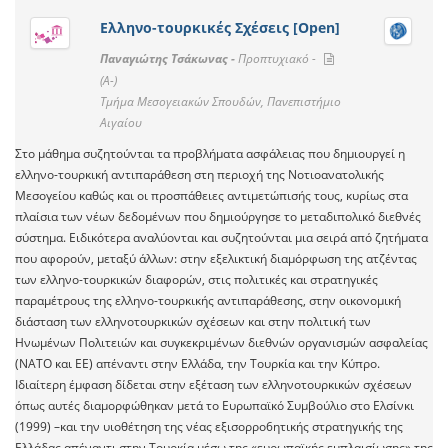
Ελληνο-τουρκικές Σχέσεις [Open]
Παναγιώτης Τσάκωνας -
Προπτυχιακό -
(A-)
Τμήμα Μεσογειακών Σπουδών, Πανεπιστήμιο
Αιγαίου
Στο μάθημα συζητούνται τα προβλήματα ασφάλειας που δημιουργεί η
ελληνο-τουρκική αντιπαράθεση στη περιοχή της Νοτιοανατολικής
Μεσογείου καθώς και οι προσπάθειες αντιμετώπισής τους, κυρίως στα
πλαίσια των νέων δεδομένων που δημιούργησε το μεταδιπολικό διεθνές
σύστημα. Ειδικότερα αναλύονται και συζητούνται μια σειρά από ζητήματα
που αφορούν, μεταξύ άλλων: στην εξελικτική διαμόρφωση της ατζέντας
των ελληνο-τουρκικών διαφορών, στις πολιτικές και στρατηγικές
παραμέτρους της ελληνο-τουρκικής αντιπαράθεσης, στην οικονομική
διάσταση των ελληνοτουρκικών σχέσεων και στην πολιτική των
Ηνωμένων Πολιτειών και συγκεκριμένων διεθνών οργανισμών ασφαλείας
(ΝΑΤΟ και ΕΕ) απέναντι στην Ελλάδα, την Τουρκία και την Κύπρο.
Ιδιαίτερη έμφαση δίδεται στην εξέταση των ελληνοτουρκικών σχέσεων
όπως αυτές διαμορφώθηκαν μετά το Ευρωπαϊκό Συμβούλιο στο Ελσίνκι
(1999) –και την υιοθέτηση της νέας εξισορρο6ητικής στρατηγικής της
Ελλάδας απέναντι στην Τουρκία μέσω της «ευρωπαϊκής εμπλαισίωσης» της