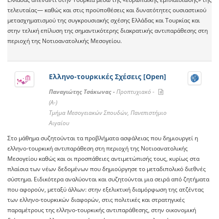
τελευταίας— καθώς και στις προϋποθέσεις και δυνατότητες ουσιαστικού
μετασχηματισμού της συγκρουσιακής σχέσης Ελλάδας και Τουρκίας και
στην τελική επίλυση της σημαντικότερης διακρατικής αντιπαράθεσης στη
περιοχή της Νοτιοανατολικής Μεσογείου.
Ελληνο-τουρκικές Σχέσεις [Open]
Παναγιώτης Τσάκωνας -
Προπτυχιακό -
(A-)
Τμήμα Μεσογειακών Σπουδών, Πανεπιστήμιο
Αιγαίου
Στο μάθημα συζητούνται τα προβλήματα ασφάλειας που δημιουργεί η
ελληνο-τουρκική αντιπαράθεση στη περιοχή της Νοτιοανατολικής
Μεσογείου καθώς και οι προσπάθειες αντιμετώπισής τους, κυρίως στα
πλαίσια των νέων δεδομένων που δημιούργησε το μεταδιπολικό διεθνές
σύστημα. Ειδικότερα αναλύονται και συζητούνται μια σειρά από ζητήματα
που αφορούν, μεταξύ άλλων: στην εξελικτική διαμόρφωση της ατζέντας
των ελληνο-τουρκικών διαφορών, στις πολιτικές και στρατηγικές
παραμέτρους της ελληνο-τουρκικής αντιπαράθεσης, στην οικονομική