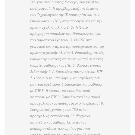
Στοιχεία Μαθήματος: Περιεχόμενα (ύλη) του
μαθήματος 1. Η προβληματική της ένταξης
των Τεχνολογιών της Πληροφορίας και των
Επικοινωνιών (ΤΠΕ) στην προσχολική και την
πρώτη σχολική ηλικία 2. Οι ΤΠΕ στο
πρόγραμμα σπουδών του Νηπιαγωγείου και
του Δημοτικού Σχολείου 3. Οι ΤΠΕ στα
γνωστικά αντικείμενα της προσχολικής και της
πρώτης σχολικής ηλικίας 4. Εποικοδομιστικές,
κοινωνιογνωστικές και κοινωνιοπολιτισμικές
θεωρίες μάθησης και ΤΠΕ. 5. Βασικές έννοιες
Διδακτικής 6. Διδακτικές στρατηγικές και ΤΠΕ
7. Η έννοια του παιδαγωγικού σχεδιασμού:
μοντέλα σχεδίασης διδασκαλίας και μάθησης
με ΤΠΕ 8. Η έννοια του εκπαιδευτικού
σεναρίου με ΤΠΕ 9. Εκπαιδευτικό λογισμικό
προσχολικής και πρώτης σχολικής ηλικίας 10.
Συνεργατικές χρήσεις των ΤΠΕ στην
προσχολική εκπαίδευση 11. Ψηφιακά
παιγνίδια και μάθηση 12. Ιδέες και
αναπαραστάσεις των νηπίων για τους
υπολογιστές και την τεχνολογία 13. Κριτική