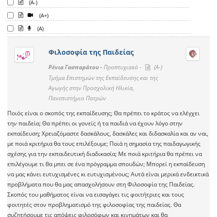
(A-)
(A+)
(A)
Φιλοσοφία της Παιδείας
Ρένια Γασπαράτου -
Προπτυχιακό -
(A-)
Τμήμα Επιστημών της Εκπαίδευσης και της
Αγωγής στην Προσχολική Ηλικία,
Πανεπιστήμιο Πατρών
Ποιός είναι ο σκοπός της εκπαίδευσης; Θα πρέπει το κράτος να ελέγχει
την παιδεία; Θα πρέπει οι γονείς ή τα παιδιά να έχουν λόγο στην
εκπαίδευση; Χρειαζόμαστε δασκάλους, δασκάλες και διδασκαλία και αν ναι,
με ποιά κριτήρια θα τους επιλέξουμε; Ποιά η σημασία της παιδαγωγικής
σχέσης για την εκπαιδευτική διαδικασία; Με ποιά κριτήρια θα πρέπει να
επιλέγουμε τι θα μπει σε ένα πρόγραμμα σπουδών; Μπορεί η εκπαίδευση
να μας κάνει ευτυχισμένες κι ευτυχισμένους; Αυτά είναι μερικά ενδεικτικά
προβλήματα που θα μας απασχολήσουν στη Φιλοσοφία της Παιδείας.
Σκοπός του μαθήματος είναι να εισαγάγει τις φοιτήτριες και τους
φοιτητές στον προβληματισμό της φιλοσοφίας της παιδείας. Θα
συζητήσουμε τις απόψεις φιλοσόφων και κινημάτων και θα