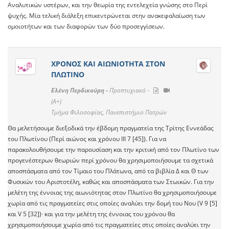
Αναλυτικών υστέρων, και την θεωρία της εντελεχεία γνώσης στο Περί
ψυχής. Μία τελική διάλεξη επικεντρώνεται στην ανακεφαλαίωση των
ομοιοτήτων και των διαφορών των δύο προσεγγίσεων.
ΧΡΟΝΟΣ ΚΑΙ ΑΙΩΝΙΟΤΗΤΑ ΣΤΟΝ
ΠΛΩΤΙΝΟ
Ελένη Περδικούρη -
Προπτυχιακό -
(A+)
Τμήμα Φιλοσοφίας, Πανεπιστήμιο Πατρών
Θα μελετήσουμε διεξοδικά την έβδομη πραγματεία της Τρίτης Εννεάδας
του Πλωτίνου (Περί αιώνος και χρόνου ΙΙΙ 7 [45]). Για να
παρακολουθήσουμε την παρουσίαση και την κριτική από τον Πλωτίνο των
προγενέστερων θεωριών περί χρόνου θα χρησιμοποιήσουμε τα σχετικά
αποσπάσματα από τον Τίμαιο του Πλάτωνα, από τα βιβλία Δ και Θ των
Φυσικών του Αριστοτέλη, καθώς και αποσπάσματα των Στωικών. Για την
μελέτη της έννοιας της αιωνιότητας στον Πλωτίνο θα χρησιμοποιήσουμε
χωρία από τις πραγματείες στις οποίες αναλύει την δομή του Νου (V 9 [5]
και V 5 [32])· και για την μελέτη της έννοιας του χρόνου θα
χρησιμοποιήσουμε χωρία από τις πραγματείες στις οποίες αναλύει την