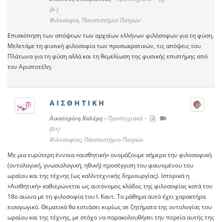
(A-)
Φιλοσοφία, Πανεπιστήμιο Πατρών
Επισκόπηση των απόψεων των αρχαίων ελλήνων φιλόσοφων για τη φύση.
Μελετάμε τη φυσική φιλοσοφία των προσωκρατικών, τις απόψεις του
Πλάτωνα για τη φύση αλλά και τη θεμελίωση της φυσικής επιστήμης από
τον Αριστοτέλη.
Α Ι Σ Θ Η Τ Ι Κ Η
Αικατερίνη Καλέρη -
Προπτυχιακό -
(A+)
Φιλοσοφίας, Πανεπιστήμιο Πατρών
Με μια ευρύτερη έννοια «αισθητική» ονομάζουμε σήμερα την φιλοσοφική
(οντολογική, γνωσιολογική, ηθική) προσέγγιση του φαινομένου του
ωραίου και της τέχνης (ως καλλιτεχνικής δημιουργίας). Ιστορικά η
«Αισθητική» καθιερώνεται ως αυτόνομος κλάδος της φιλοσοφίας κατά τον
18ο αιώνα με τη φιλοσοφία του Ι. Καντ. Το μάθημα αυτό έχει χαρακτήρα
εισαγωγικό. Θεματικά θα εστιάσει κυρίως σε ζητήματα της οντολογίας του
ωραίου και της τέχνης, με στόχο να παρακολουθήσει την πορεία αυτής της