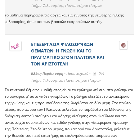
Τμήμα Φιλοσοφίας., Πανεπιστήμιο Πατρών
το μάθημα περιγράφει τις αρχές και τις έννοιες της νεώτερης ηθικής
φιλοσοφίας, όπως και των βασικών εκπροσώπων αυτής.
ΕΠΕΞΕΡΓΑΣΙΑ ΦΙΛΟΣΟΦΙΚΩΝ
ΘΕΜΑΤΩΝ: Η ΓΝΩΣΗ ΚΑΙ ΤΟ
ΠΡΑΓΜΑΤΙΚΟ ΣΤΟΝ ΠΛΑΤΩΝΑ ΚΑΙ
ΤΟΝ ΑΡΙΣΤΟΤΕΛΗ
Ελένη Περδικούρη -
Προπτυχιακό -
(A-)
Τμήμα Φιλοσοφίας, Πανεπιστήμιο Πατρών
Το κεντρικό θέμα του μαθήματος είναι το ερώτημα «τί συνιστά γνώση» και
το συναφές μ' αυτό «πότε γνωρίζω». Το μάθημα εξετάζει το αντικείμενο
της γνώσης και τις προϋποθέσεις της. Χωρίζεται σε δύο μέρη. Στο πρώτο
μέρος, που αφορά τον Πλάτωνα, μελετάμε το παράδοξο του Μένωνα, την
διάκριση νοητού-αισθητού και νόησης-αίσθησης στον Φαίδωνα και την
αντιστοιχία αντικειμένων και ειδών γνώσης στην «διαιρεμένη γραμμή»
της Πολιτείας. Στο δεύτερο μέρος, που αφορά τον Αριστοτέλη, μελετάμε
την θεωρία του περί επιστήμης σε επιλεγμένα αποσπάσματα των