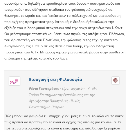
αυτονόμησης, δηλαδή να προσδιορίσει τους όρους – συστηματικούς και
ιστορικούς - που οδήγησαν σταδιακά τον φιλοσοφικό στοχασμό να
θεωρήσει το ωραίο και κατ΄επέκτασιν το καλλιτεχνικό ως μια αυτόνομη
περιοχή της πραγματικότητας. Ιστορικά, η διαδρομή θα καλύψει την
εξέλιξη του φιλοσοφικού στοχασμού από την αρχαιότητα έως τον Ι. Καντ.
Θα μελετήσουμε εποπτικά και βάσει των πηγών τις απόψεις του Πλάτωνα,
του Αριστοτέλη και του Πλωτίνου, την φιλοσοφία της τέχνης κατά την
Αναγέννηση, τις εμπειριστικές θέσεις του Χιουμ, την ορθολογιστική
προσέγγιση του Α. Γκ. Μπάουμγκάρτεν για να καταλήξουμε στην συνθετική
απόπειρα της τρίτης κριτικής του Καντ.
Εισαγωγή στη Φιλοσοφία
Ρένια Γασπαράτου -
Προπτυχιακό -
(A-)
Τμήμα Επιστημών της Εκπαίδευσης και της
Αγωγής στην Προσχολική Ηλικία,
Πανεπιστήμιο Πατρών
Πώς μπορώ να γνωρίζω τι υπάρχει γύρω μου; τι είναι το καλό και το κακό;
πώς πρέπει να πράττω; ποιές είναι οι αρχές, τις οποίες μια κοινωνία θα
πρέπει να υπερασπίζεται; τι είναι η επιστήμη και πώς θα την ξεχωρίσω