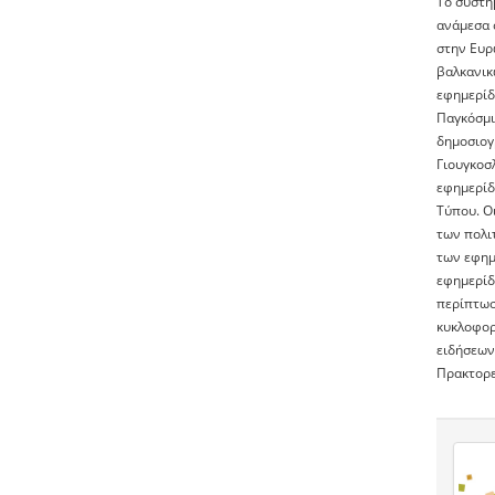
Το σύστη
ανάμεσα σ
στην Ευρ
βαλκανικ
εφημερίδ
Παγκόσμι
δημοσιογ
Γιουγκοσλ
εφημερίδ
Τύπου. Ο
των πολιτ
των εφημ
εφημερίδ
περίπτωσ
κυκλοφορί
ειδήσεων
Πρακτορε