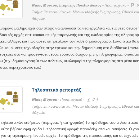
Νίκος Μύρτου, Σταμάτης Πουλακιδάκος -
Προπτυχιακό -
(A
Τμήμα Επικοινωνίας και Μέσων Μαζικής Ενημέρωσης, Εθνικό κα
Αθηνών
ινόμενο μάθημα έχει σαν στόχο να αναλύσει τα νέα εργαλεία και τις νέες δεξιό
 βασικές αρχές οπτικοακουστικής παραγωγής και της κυκλοφορίας της πληροφορ
ικές αλλαγές και πως αυτές επηρεάζουν τον κάθε δημοσιογράφο. Συνοπτικά θα ε
ς και οι νέες τεχνολογίες στην έρευνα και την δημοσίευση στο διαδίκτυο (metad
τοχεύει στο να προσεγγίσει νέους τρόπους διάχυσης της πληροφορίας, όπως α
ου (π.χ. δημοσιογραφία των πολιτών, κυκλοφορία της πληροφορίας στα μέσα κοι
στές περιεχομένου κ.α.)
Τηλεοπτικά ρεπορτάζ
Νίκος Μύρτου -
Προπτυχιακό -
(A-)
Τμήμα Επικοινωνίας και Μέσων Μαζικής Ενημέρωσης, Εθνικό κα
Αθηνών
α τηλεοπτικών ειδήσεων (περιγραφή κατηγοριών) Tο πρόβλημα του τηλεοπτικού 
α ούτε βέβαια εφημερίδα H τηλεοπτική γραφή: παραδείγματα και ασκήσεις. O γρ
για τη τηλεόραση: Γενικές αρχές. Tο πρόβλημα της παρουσίασης και οι τεχνικέ