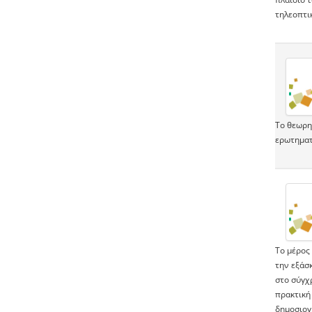
τηλεοπτι
Το θεωρη
ερωτηματ
Το μέρος
την εξάσ
στο σύγχ
πρακτική 
δημοσιογ