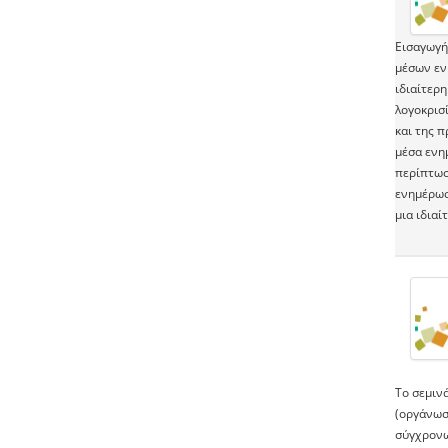
Εισαγωγή
μέσων εν
ιδιαίτερ
λογοκρισ
και της π
μέσα ενη
περίπτωσ
ενημέρωσ
μια ιδια
Το σεμιν
(οργάνωση
σύγχρονω