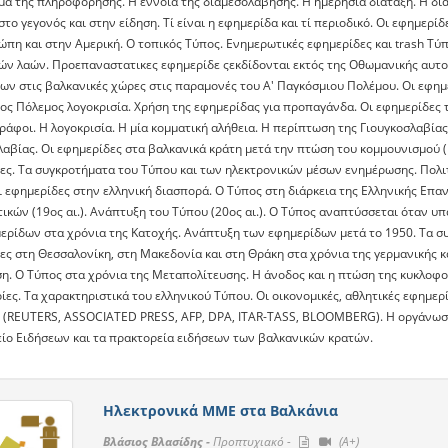
μα της πληροφόρησης. Η έννοια της διαμεσολάβησης. H ημερήσια διάταξη. Η δια
το γεγονός και στην είδηση. Τί είναι η εφημερίδα και τί περιοδικό. Οι εφημερ
ώπη και στην Αμερική. Ο τοπικός Τύπος. Ενημερωτικές εφημερίδες και trash Τ
ών λαών. Προεπαναστατικες εφημερίδε ςεκδίδονται εκτός της Οθωμανικής αυτο
ων στις βαλκανικές χώρες στις παραμονές του Α' Παγκόσμιου Πολέμου. Οι εφημ
ος Πόλεμος λογοκρισία. Χρήση της εφημερίδας για προπαγάνδα. Οι εφημερίδες 
ράφοι. Η λογοκρισία. Η μία κομματική αλήθεια. Η περίπτωση της Γιουγκοσλαβίας
αβίας. Οι εφημερίδες στα βαλκανικά κράτη μετά την πτώση του κομμουνισμού (198
ες. Τα συγκροτήματα του Τύπου και των ηλεκτρονικών μέσων ενημέρωσης. Πολιτ
ι εφημερίδες στην ελληνική διασπορά. Ο Τύπος στη διάρκεια της Ελληνικής Επα
ικών (19ος αι.). Ανάπτυξη του Τύπου (20ος αι.). Ο Τύπος αναπτύσσεται όταν υ
ερίδων στα χρόνια της Κατοχής. Ανάπτυξη των εφημερίδων μετά το 1950. Τα συ
ες στη Θεσσαλονίκη, στη Μακεδονία και στη Θράκη στα χρόνια της γερμανικής κα
η. Ο Τύπος στα χρόνια της Μεταπολίτευσης. Η άνοδος και η πτώση της κυκλοφο
ες. Τα χαρακτηριστικά του ελληνικού Τύπου. Οι οικονομικές, αθλητικές εφημερ
 (REUTERS, ASSOCIATED PRESS, AFP, DPA, ITAR-TASS, BLOOMBERG). H οργάνωση
ίο Ειδήσεων και τα πρακτορεία ειδήσεων των βαλκανικών κρατών.
Ηλεκτρονικά ΜΜΕ στα Βαλκάνια
Βλάσιος Βλασίδης -
Προπτυχιακό -
(A+)