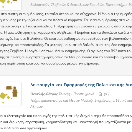
Βαλκανικών, Σλαβικών & Ανατολικών Σπουδών, Πανεπιστήμιο Μ
 στο σύστημα ενημέρωσης, το παλαιότερο και το σύγχρονο. Η έννοια της ημερήσ
ημέρωσης με την εξουσία και τα πολιτικά κόμματα. Τα μέσα ενημέρωσης στα κομ
η περίπτωση της Γιουγκοσλαβίας. Η εξάρτηση των μέσων ενημέρωσης από τα κομ
ία. Η αμφισβήτηση της κομματικής αλήθειας. Η Ευρώπη και τα Βαλκάνια κατά τ
ροπαγάνδας στα Βαλκάνια. Οι κρατικοί ραδιοφωνικοί σταθμοί των βαλκανικών κρ
μέρωσης και προπαγάνδας. Τα μετακομμουνιστικά Βαλκάνια και τα μέσα ενημέρωσ
η της Σερβίας. Η οργάνωση των μέσων ενημέρωσης. O αγώνας του Β92 κατά το
ης στις νέες ανεξάρτητες χώρες όπως το Μαυροβούνιο και το Κόσσοβο. Σχέσεις
ίτερη περίπτωση κράτους και συστήματος μέσων ενημέρωσης.
Λειτουργία και Εφαρμογές της Πολιτιστικής Δι
Θεοκλής-Πέτρος Ζούνης -
Προπτυχιακό -
(A-)
Τμήμα Επικοινωνίας και Μέσων Μαζικής Ενημέρωσης, Εθνικό κα
Αθηνών
άριο «λειτουργία και εφαρμογές της πολιτιστικής διαχείρισης» θα προσπαθήσει
 και διοίκηση, στρατηγική, χρηματοδότηση και μάρκετινγκ) που σχετίζονται με 
ν πολιτιστικών οργανισμών.