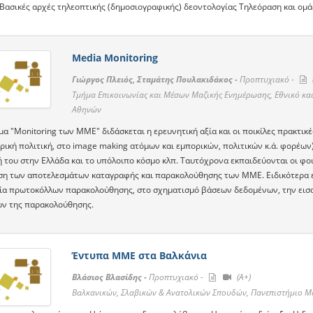
Bασικές αρχές τηλεοπτικής (δημοσιογραφικής) δεοντολογίας Tηλεόραση και ομά
Media Monitoring
Γιώργος Πλειός, Σταμάτης Πουλακιδάκος -
Προπτυχιακό -
Τμήμα Επικοινωνίας και Μέσων Μαζικής Ενημέρωσης, Εθνικό κα
Αθηνών
μα "Monitoring των ΜΜΕ" διδάσκεται η ερευνητική αξία και οι ποικίλες πρακτι
ρική πολιτική, στο image making ατόμων και εμπορικών, πολιτικών κ.ά. φορέων
 του στην Ελλάδα και το υπόλοιπο κόσμο κλπ. Ταυτόχρονα εκπαιδεύονται οι φοι
ση των αποτελεσμάτων καταγραφής και παρακολούθησης των ΜΜΕ. Ειδικότερα εκ
ία πρωτοκόλλων παρακολούθησης, στο σχηματισμό βάσεων δεδομένων, την εισαγ
ν της παρακολούθησης.
Έντυπα ΜΜΕ στα Βαλκάνια
Βλάσιος Βλασίδης -
Προπτυχιακό -
(A+)
Βαλκανικών, Σλαβικών & Ανατολικών Σπουδών, Πανεπιστήμιο Μ