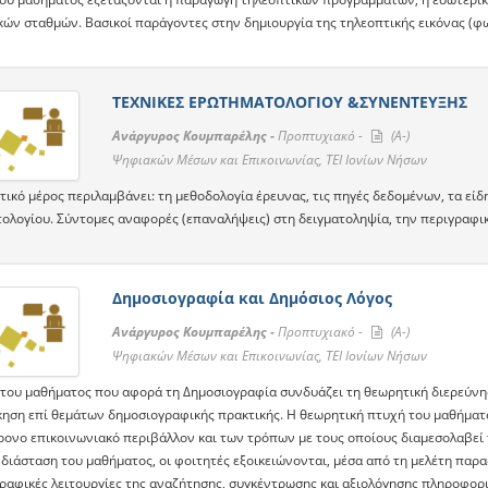
κών σταθμών. Βασικοί παράγοντες στην δημιουργία της τηλεοπτικής εικόνας (φωτ
ΤΕΧΝΙΚΕΣ ΕΡΩΤΗΜΑΤΟΛΟΓΙΟΥ &ΣΥΝΕΝΤΕΥΞΗΣ
Ανάργυρος Κουμπαρέλης -
Προπτυχιακό -
(A-)
Ψηφιακών Μέσων και Επικοινωνίας, ΤΕΙ Ιονίων Νήσων
τικό μέρος περιλαμβάνει: τη μεθοδολογία έρευνας, τις πηγές δεδομένων, τα είδ
ολογίου. Σύντομες αναφορές (επαναλήψεις) στη δειγματοληψία, την περιγραφική 
Δημοσιογραφία και Δημόσιος Λόγος
Ανάργυρος Κουμπαρέλης -
Προπτυχιακό -
(A-)
Ψηφιακών Μέσων και Επικοινωνίας, ΤΕΙ Ιονίων Νήσων
 του μαθήματος που αφορά τη Δημοσιογραφία συνδυάζει τη θεωρητική διερεύνη
κηση επί θεμάτων δημοσιογραφικής πρακτικής. Η θεωρητική πτυχή του μαθήματ
ρονο επικοινωνιακό περιβάλλον και των τρόπων με τους οποίους διαμεσολαβεί τ
διάσταση του μαθήματος, οι φοιτητές εξοικειώνονται, μέσα από τη μελέτη παρα
ραφικές λειτουργίες της αναζήτησης, συγκέντρωσης και αξιολόγησης πληροφορι