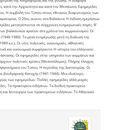
χείριση της πληροφορίας και της γνώσης. Η διαφορά
ίδες κατά την Αρχαιότητα και κατά τον Μεσαίωνα. Εφημερίδες
ύπος. Η συμβολή του Τύπου στους εθνικούς διαφωτισμούς των
κρατορίας. Ο 20ος αιώνες στα Βαλκάνια. Η έκδοση ημερήσιων
ερίδες μετατρέπονται σε σύγχρονες ενημερωτικές πηγές. Β'
των βαλκανικών κρατών στα χρόνια του κομμουνισμού. Οι
 (1948-1980). Τα μέσα ενημέρωσης μετά τη διάλυση της
9 κ.ε.). Οι νέες πολιτικές, οικονομικές, αθλητικές
ικά και οικονομικά συμφέροντα. Η ιστορία του ελληνικού
νάστασης. Οι εφημερίδες στην υπηρεσία των κομμάτων και
πάρχουν πολιτικές κρίσεις (Μεσοπόλεμος). Πλήρης έλεγχος
γκροτήματα του Τύπου. Η περίοδος της Δικτατορίας. Οι
ι βουλγαρικής Κατοχής (1941-1944). Μια ιδιαίτερη
ρίας των εφημερίδων. Πολλές εφημερίδες αλλά μικρές
ίδες. Τα πρακτορεία ειδήσεων. Τα διεθνή πρακτορεία
 και λειτουργία των πρακτορείων ειδήσεων. Το Αθηναικό