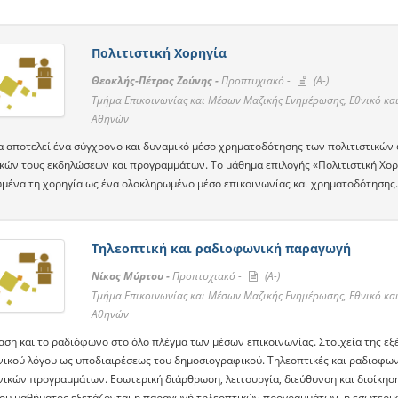
Πολιτιστική Χορηγία
Θεοκλής-Πέτρος Ζούνης -
Προπτυχιακό -
(A-)
Τμήμα Επικοινωνίας και Μέσων Μαζικής Ενημέρωσης, Εθνικό κα
Αθηνών
α αποτελεί ένα σύγχρονο και δυναμικό μέσο χρηματοδότησης των πολιτιστικών
ικών τους εκδηλώσεων και προγραμμάτων. Το μάθημα επιλογής «Πολιτιστική Χορ
μένα τη χορηγία ως ένα ολοκληρωμένο μέσο επικοινωνίας και χρηματοδότησης.
Τηλεοπτική και ραδιοφωνική παραγωγή
Νίκος Μύρτου -
Προπτυχιακό -
(A-)
Τμήμα Επικοινωνίας και Μέσων Μαζικής Ενημέρωσης, Εθνικό κα
Αθηνών
ση και το ραδιόφωνο στο όλο πλέγμα των μέσων επικοινωνίας. Στοιχεία της εξέ
ικού λόγου ως υποδιαιρέσεως του δημοσιογραφικού. Τηλεοπτικές και ραδιοφωνι
ικών προγραμμάτων. Εσωτερική διάρθρωση, λειτουργία, διεύθυνση και διοίκησ
του μαθήματος εξετάζονται η παραγωγή τηλεοπτικών προγραμμάτων, η εσωτερική 