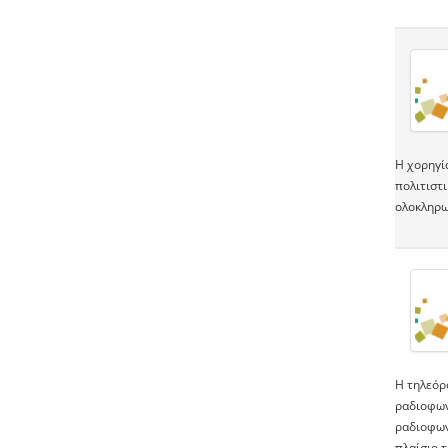
Η χορηγί
πολιτιστ
ολοκληρω
H τηλεόρα
ραδιοφων
ραδιοφων
πλαίσιο 