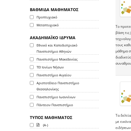
ΒΑΘΜΙΔΑ ΜΑΘΗΜΑΤΟΣ
Προπτυχιακό
Μεταπτυχιακό
Το προτε
βάση τις
ΑΚΑΔΗΜΑΪΚΟ ΙΔΡΥΜΑ
τεχνολογ
τους καθώ
Εθνικό και Καποδιστριακό
μάθημα σ
Πανεπιστήμιο Αθηνών
διαδικτύ
Πανεπιστήμιο Μακεδονίας
συναθροι
ΤΕΙ Ιονίων Νήσων
Πανεπιστήμιο Αιγαίου
Αριστοτέλειο Πανεπιστήμιο
Θεσσαλονίκης
Πανεπιστήμιο Ιωαννίνων
Πάντειον Πανεπιστήμιο
Tα δελτί
ΤΥΠΟΣ ΜΑΘΗΜΑΤΟΣ
με εικόν
(A-)
ειδήσεων 