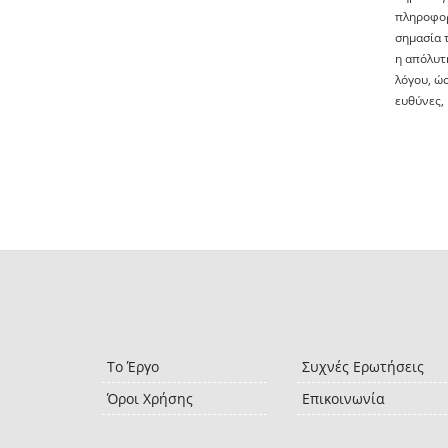
πληροφορ
σημασία 
η απόλυτη
λόγου, ώσ
ευθύνες, 
Το Έργο
Συχνές Ερωτήσεις
Όροι Χρήσης
Επικοινωνία