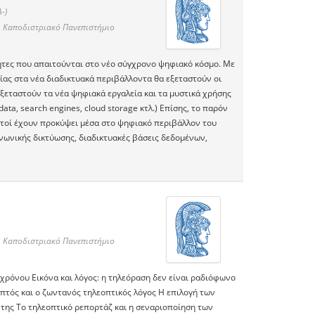
-)
ι Καποδιστριακό Πανεπιστήμιο
τητες που απαιτούνται στο νέο σύγχρονο ψηφιακό κόσμο. Με
ίας στα νέα διαδικτυακά περιβάλλοντα θα εξεταστούν οι
ξεταστούν τα νέα ψηφιακά εργαλεία και τα μυστικά χρήσης
ata, search engines, cloud storage κτλ.) Επίσης, το παρόν
υτοί έχουν προκύψει μέσα στο ψηφιακό περιβάλλον του
νωνικής δικτύωσης, διαδικτυακές βάσεις δεδομένων,
ι Καποδιστριακό Πανεπιστήμιο
χρόνου Eικόνα και λόγος: η τηλεόραση δεν είναι ραδιόφωνο
απτός και ο ζωντανός τηλεοπτικός λόγος H επιλογή των
ς της Tο τηλεοπτικό ρεπορτάζ και η σεναριοποίηση των