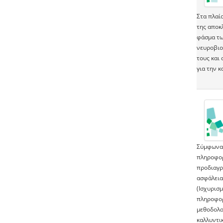
Στα πλαί
της αποκ
φάσμα τω
νευροβιο
τους και 
για την 
Σύμφωνα 
πληροφορ
προδιαγρ
ασφάλεια
(Ισχυρισμ
πληροφορ
μεθοδολογ
καλλυντι