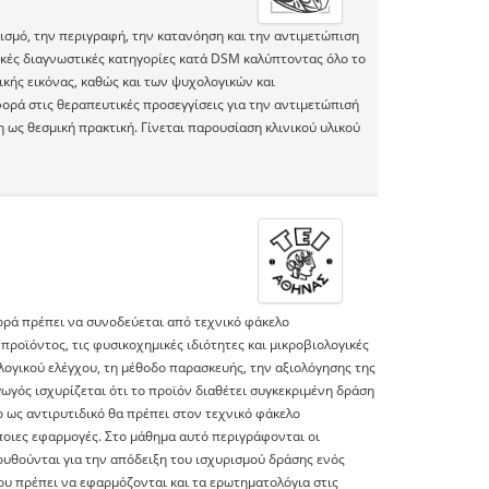
ισμό, την περιγραφή, την κατανόηση και την αντιμετώπιση
κές διαγνωστικές κατηγορίες κατά DSM καλύπτοντας όλο το
κής εικόνας, καθώς και των ψυχολογικών και
ορά στις θεραπευτικές προσεγγίσεις για την αντιμετώπισή
η ως θεσμική πρακτική. Γίνεται παρουσίαση κλινικού υλικού
ρά πρέπει να συνοδεύεται από τεχνικό φάκελο
ροϊόντος, τις φυσικοχημικές ιδιότητες και μικροβιολογικές
λογικού ελέγχου, τη μέθοδο παρασκευής, την αξιολόγησης της
ωγός ισχυρίζεται ότι το προϊόν διαθέτει συγκεκριμένη δράση
ο ως αντιρυτιδικό θα πρέπει στον τεχνικό φάκελο
οιες εφαρμογές. Στο μάθημα αυτό περιγράφονται οι
κολουθούνται για την απόδειξη του ισχυρισμού δράσης ενός
υ πρέπει να εφαρμόζονται και τα ερωτηματολόγια στις