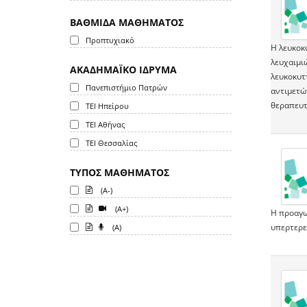
ΒΑΘΜΙΔΑ ΜΑΘΗΜΑΤΟΣ
Προπτυχιακό
Η λευκοκ
λευχαιμι
ΑΚΑΔΗΜΑΪΚΟ ΙΔΡΥΜΑ
λευκοκυττ
Πανεπιστήμιο Πατρών
αντιμετώ
θεραπευτ
ΤΕΙ Ηπείρου
ΤΕΙ Αθήνας
ΤΕΙ Θεσσαλίας
ΤΥΠΟΣ ΜΑΘΗΜΑΤΟΣ
(A-)
(A+)
Η προαγω
υπερτερεί
(A)