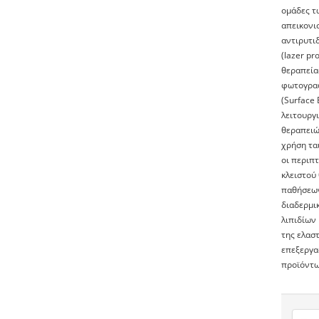
ομάδες τ
απεικονι
αντιρυτι
(lazer pr
θεραπεία
φωτογραφ
(Surface 
λειτουργ
θεραπειώ
χρήση ται
οι περιπτ
κλειστού
παθήσεων
διαδερμι
λιπιδίων
της ελασ
επεξεργασ
προϊόντω