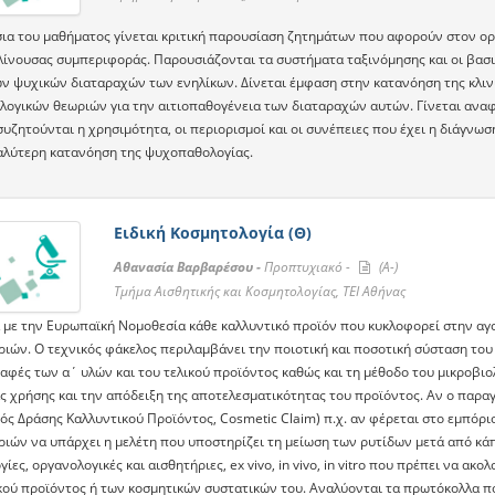
σια του μαθήματος γίνεται κριτική παρουσίαση ζητημάτων που αφορούν στον ορ
λίνουσας συμπεριφοράς. Παρουσιάζονται τα συστήματα ταξινόμησης και οι βασι
ν ψυχικών διαταραχών των ενηλίκων. Δίνεται έμφαση στην κατανόηση της κλινι
λογικών θεωριών για την αιτιοπαθογένεια των διαταραχών αυτών. Γίνεται αναφ
συζητούνται η χρησιμότητα, οι περιορισμοί και οι συνέπειες που έχει η διάγνωσ
καλύτερη κατανόηση της ψυχοπαθολογίας.
Ειδική Κοσμητολογία (Θ)
Αθανασία Βαρβαρέσου -
Προπτυχιακό -
(A-)
Τμήμα Αισθητικής και Κοσμητολογίας, ΤΕΙ Αθήνας
με την Ευρωπαϊκή Νομοθεσία κάθε καλλυντικό προϊόν που κυκλοφορεί στην αγο
ιών. O τεχνικός φάκελος περιλαμβάνει την ποιοτική και ποσοτική σύσταση του π
αφές των α΄ υλών και του τελικού προϊόντος καθώς και τη μέθοδο του μικροβιο
ς χρήσης και την απόδειξη της αποτελεσματικότητας του προϊόντος. Αν ο παραγ
ός Δράσης Kαλλυντικού Προϊόντος, Cosmetic Claim) π.χ. αν φέρεται στο εμπόρι
ιών να υπάρχει η μελέτη που υποστηρίζει τη μείωση των ρυτίδων μετά από κάπ
ίες, οργανολογικές και αισθητήριες, ex vivo, in vivo, in vitro που πρέπει να α
κού προϊόντος ή των κοσμητικών συστατικών του. Αναλύονται τα πρωτόκολλα πο