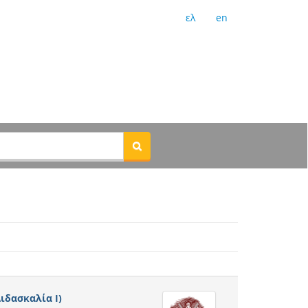
ελ
en
ιδασκαλία Ι)