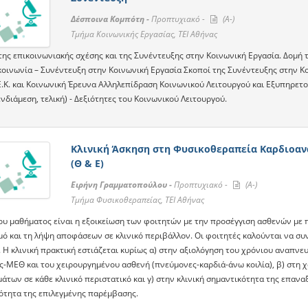
Δέσποινα Κομπότη -
Προπτυχιακό -
(A-)
Τμήμα Κοινωνικής Εργασίας, ΤΕΙ Αθήνας
της επικοινωνιακής σχέσης και της Συνέντευξης στην Κοινωνική Εργασία. Δομή 
κοινωνία – Συνέντευξη στην Κοινωνική Εργασία Σκοποί της Συνέντευξης στην Κο
Κ.Ε.Κ. και Κοινωνική Έρευνα Αλληλεπίδραση Κοινωνικού Λειτουργού και Εξυπηρε
ενδιάμεση, τελική) - Δεξιότητες του Κοινωνικού Λειτουργού.
Κλινική Άσκηση στη Φυσικοθεραπεία Καρδιοα
(Θ & Ε)
Ειρήνη Γραμματοπούλου -
Προπτυχιακό -
(A-)
Τμήμα Φυσικοθεραπείας, ΤΕΙ Αθήνας
ου μαθήματος είναι η εξοικείωση των φοιτητών με την προσέγγιση ασθενών με 
μό και τη λήψη αποφάσεων σε κλινικό περιβάλλον. Οι φοιτητές καλούνται να συ
 Η κλινική πρακτική εστιάζεται κυρίως α) στην αξιολόγηση του χρόνιου αναπνε
ς-ΜΕΘ και του χειρουργημένου ασθενή (πνεύμονες-καρδιά-άνω κοιλία), β) στη
άτων σε κάθε κλινικό περιστατικό και γ) στην κλινική σημαντικότητα της επαν
ότητα της επιλεγμένης παρέμβασης.