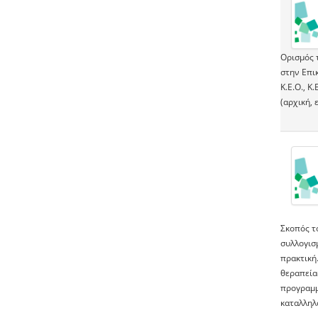
Ορισμός 
στην Επι
Κ.Ε.Ο., 
(αρχική, 
Σκοπός τ
συλλογισ
πρακτική.
θεραπεία
προγραμμ
καταλληλ