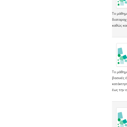
Το μάθημ
διαταραχ
καθώς κα
Το μάθημ
βασικές 
κατάκτησ
έως την ε