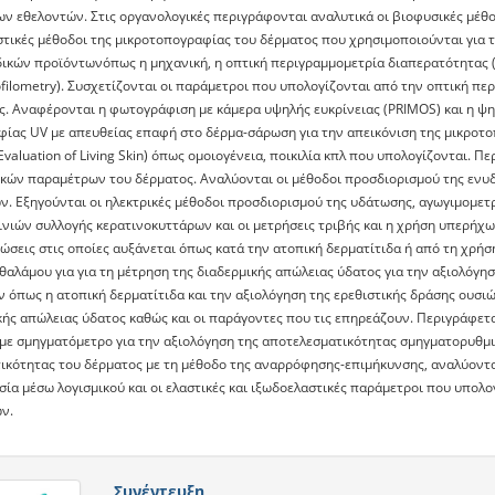
ων εθελοντών. Στις οργανολογικές περιγράφονται αναλυτικά οι βιοφυσικές μέθ
στικές μέθοδοι της μικροτοπογραφίας του δέρματος που χρησιμοποιούνται για 
δικών προϊόντωνόπως η μηχανική, η οπτική περιγραμμομετρία διαπερατότητας (οp
ofilometry). Συσχετίζονται οι παράμετροι που υπολογίζονται από την οπτική π
ς. Αναφέρονται η φωτογράφιση με κάμερα υψηλής ευκρίνειας (PRIMOS) και η ψ
ίας UV με απευθείας επαφή στο δέρμα-σάρωση για την απεικόνιση της μικροτο
Evaluation of Living Skin) όπως ομοιογένεια, ποικιλία κπλ που υπολογίζονται. 
ικών παραμέτρων του δέρματος. Αναλύονται οι μέθοδοι προσδιορισμού της ενυδ
ν. Εξηγούνται οι ηλεκτρικές μέθοδοι προσδιορισμού της υδάτωσης, αγωγιμομετρί
νιών συλλογής κερατινοκυττάρων και οι μετρήσεις τριβής και η χρήση υπερήχων
ώσεις στις οποίες αυξάνεται όπως κατά την ατοπική δερματίτιδα ή από τη χρήσ
 θαλάμου για για τη μέτρηση της διαδερμικής απώλειας ύδατος για την αξιολόγ
 όπως η ατοπική δερματίτιδα και την αξιολόγηση της ερεθιστικής δράσης ουσιώ
κής απώλειας ύδατος καθώς και οι παράγοντες που τις επηρεάζουν. Περιγράφετ
 με σμηγματόμετρο για την αξιολόγηση της αποτελεσματικότητας σμηγματορυθμ
τικότητας του δέρματος με τη μέθοδο της αναρρόφησης-επιμήκυνσης, αναλύοντ
ία μέσω λογισμικού και οι ελαστικές και ιξωδοελαστικές παράμετροι που υπολο
ν.
Συνέντευξη