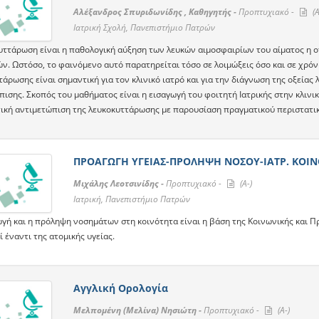
Αλέξανδρος Σπυριδωνίδης , Καθηγητής -
Προπτυχιακό -
(A
Ιατρική Σχολή, Πανεπιστήμιο Πατρών
υττάρωση είναι η παθολογική αύξηση των λευκών αιμοσφαιρίων του αίματος η ο
ών. Ωστόσο, το φαινόμενο αυτό παρατηρείται τόσο σε λοιμώξεις όσο και σε χρ
άρωσης είναι σημαντική για τον κλινικό ιατρό και για την διάγνωση της οξείας 
πισης. Σκοπός του μαθήματος είναι η εισαγωγή του φοιτητή Ιατρικής στην κλινι
ική αντιμετώπιση της λευκοκυττάρωσης με παρουσίαση πραγματικού περιστατι
ΠΡΟΑΓΩΓΗ ΥΓΕΙΑΣ-ΠΡΟΛΗΨΗ ΝΟΣΟΥ-ΙΑΤΡ. ΚΟΙ
Μιχάλης Λεοτσινίδης -
Προπτυχιακό -
(A-)
Ιατρική, Πανεπιστήμιο Πατρών
γή και η πρόληψη νοσημάτων στη κοινότητα είναι η βάση της Κοινωνικής και Πρ
 έναντι της ατομικής υγείας.
Αγγλική Ορολογία
Μελπομένη (Μελίνα) Νησιώτη -
Προπτυχιακό -
(A-)