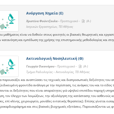
Ανόργανη Χημεία (Ε)
Χριστίνα Φούντζουλα -
Προπτυχιακό -
(A-)
Ιατρικών Εργαστηρίων, ΤΕΙ Αθήνας
ου μαθήματος είναι να δοθούν στους φοιτητές οι βασικές θεωρητικές και εργαστ
ν κατανόηση και εμπέδωση της χρήσης της επιστημονικής μεθοδολογίας και στη
Ακτινολογική Νοσηλευτική (Θ)
Γεωργία Οικονόμου -
Προπτυχιακό -
(A-)
Τμήμα Ραδιολογίας – Ακτινολογίας, ΤΕΙ Αθήνας
α παρουσιάζει και αναπτύσσει τις τεχνικές και διαπροσωπικές δεξιότητες του 
ειδικευμένη φροντίδα ανάλογα με την περίσταση, τις ανάγκες του και το είδος
ονται οι δεξιότητες που είναι απαραίτητες γιά υψηλού επιπέδου παροχή υπηρε
ση, τον έλεγχο των λοιμώξεων, την αξιολόγηση της κατάστασης του ασθενούς κ
ες, επί κλίνης, χειρουργείο, μονάδες εντατικής θεραπείας). Επίσης γίνεται ε
τροκαρδιογράφημα και στις βασικές βιοχημικές εξετάσεις. Παρουσιάζονται ως φ