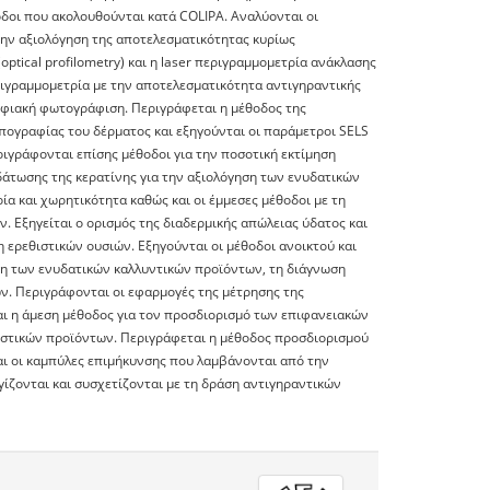
οδοι που ακολουθούνται κατά COLIPA. Αναλύονται οι
την αξιολόγηση της αποτελεσματικότητας κυρίως
tical profilometry) και η laser περιγραμμομετρία ανάκλασης
εριγραμμομετρία με την αποτελεσματικότητα αντιγηραντικής
ηφιακή φωτογράφιση. Περιγράφεται η μέθοδος της
πογραφίας του δέρματος και εξηγούνται οι παράμετροι SELS
Περιγράφονται επίσης μέθοδοι για την ποσοτική εκτίμηση
άτωσης της κερατίνης για την αξιολόγηση των ενυδατικών
α και χωρητικότητα καθώς και οι έμμεσες μέθοδοι με τη
. Εξηγείται ο ορισμός της διαδερμικής απώλειας ύδατος και
η ερεθιστικών ουσιών. Εξηγούνται οι μέθοδοι ανοικτού και
ηση των ενυδατικών καλλυντικών προϊόντων, τη διάγνωση
ν. Περιγράφονται οι εφαρμογές της μέτρησης της
αι η άμεση μέθοδος για τον προσδιορισμό των επιφανειακών
ιστικών προϊόντων. Περιγράφεται η μέθοδος προσδιορισμού
αι οι καμπύλες επιμήκυνσης που λαμβάνονται από την
γίζονται και συσχετίζονται με τη δράση αντιγηραντικών