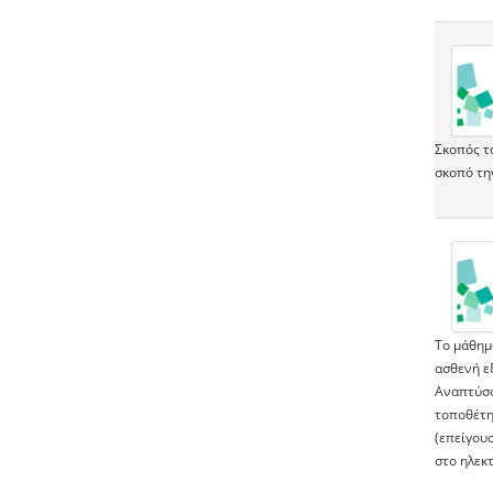
Σκοπός τ
σκοπό τη
Το μάθημ
ασθενή εξ
Αναπτύσσ
τοποθέτη
(επείγουσ
στο ηλεκ