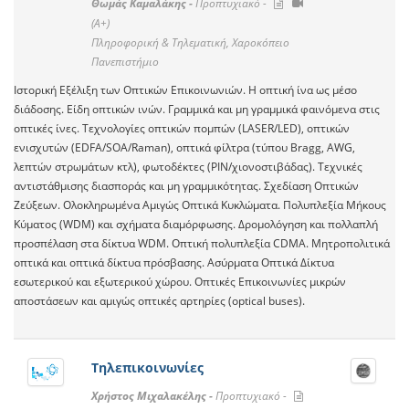
Θωμάς Καμαλάκης -
Προπτυχιακό -
(A+)
Πληροφορική & Τηλεματική, Χαροκόπειο
Πανεπιστήμιο
Ιστορική Εξέλιξη των Οπτικών Επικοινωνιών. Η οπτική ίνα ως μέσο
διάδοσης. Είδη οπτικών ινών. Γραμμικά και μη γραμμικά φαινόμενα στις
οπτικές ίνες. Τεχνολογίες οπτικών πομπών (LASER/LED), οπτικών
ενισχυτών (EDFA/SOA/Raman), οπτικά φίλτρα (τύπου Bragg, AWG,
λεπτών στρωμάτων κτλ), φωτοδέκτες (PIN/χιονοστιβάδας). Τεχνικές
αντιστάθμισης διασποράς και μη γραμμικότητας. Σχεδίαση Οπτικών
Ζεύξεων. Ολοκληρωμένα Αμιγώς Οπτικά Κυκλώματα. Πολυπλεξία Μήκους
Κύματος (WDM) και σχήματα διαμόρφωσης. Δρομολόγηση και πολλαπλή
προσπέλαση στα δίκτυα WDM. Οπτική πολυπλεξία CDMA. Μητροπολιτικά
οπτικά και οπτικά δίκτυα πρόσβασης. Ασύρματα Οπτικά Δίκτυα
εσωτερικού και εξωτερικού χώρου. Οπτικές Επικοινωνίες μικρών
αποστάσεων και αμιγώς οπτικές αρτηρίες (optical buses).
Τηλεπικοινωνίες
Χρήστος Μιχαλακέλης -
Προπτυχιακό -