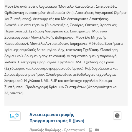
Μοντέλα ανάπτυξης λογισμικού (Μοντέλο Καταρράκτη, Σπειροειδές,
Ορθολογική ενοποιημένη Διαδικασία κλπ.). Απαιτήσεις Λογισμικού (Χρήστη
και Συστήματος). Λειτουργικές και Μη Λειτουργικές Απαιτήσεις.
Ανακάλυψη απαιτήσεων (Συνεντεύξεις, Σενάρια, Οπτικές, Χρηστικές
Περιπτώσεις). Σχεδίαση Λογισμικού και Συστημάτων. Μοντέλα
Συμπεριφοράς (Μοντέλα Ροής Δεδομένων, Μοντέλα Μηχανής
Καταστάσεων). Μοντέλα Αντικειμένων, Δομημένες Μέθοδοι. Συστήματα
κρίσιμης ασφαλούς λειτουργίας. Αρχιτεκτονική Σχεδίαση. Υλοποίηση
Λογισμικού. Δομημένη αρχιτεκτονική. Αυτοματοποιημένη παραγωγή
κώδικα. Συντήρηση εφαρμογών. Εργαλεία CASE. Σχεδιασμός Έργου
(Σχεδιασμός και Χρονοπρογραμματισμός Έργου). Ραβδογράμματα και
Δίκτυα Δραστηριοτήτων. Ολοκληρωμένες μεθοδολογίες τεχνολογίας
λογισμικού. Η γλώσσα UML. RUP και αντίστοιχα εργαλεία. Κρίσιμα
Συστήματα - Προδιαγραφή Κρίσιμων Συστημάτων (Φερεγγυότητα και
Αξιοπιστία).
Αντικειμενοστραφής
Προγραμματισμός ΙΙ (Java)
Ηρακλής Βαρλάμης -
Προπτυχιακό -