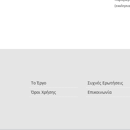
(εκκλησια
Το Έργο
Συχνές Ερωτήσεις
Όροι Χρήσης
Επικοινωνία