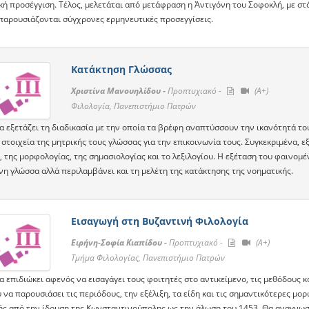
ική προσέγγιση. Τέλος, μελετάται από μετάφραση η Ἀντιγόνη του Σοφοκλή, με 
 παρουσιάζονται σύγχρονες ερμηνευτικές προσεγγίσεις.
Κατάκτηση Γλώσσας
Χριστίνα Μανουηλίδου -
Προπτυχιακό -
(A+)
Φιλολογία, Πανεπιστήμιο Πατρών
α εξετάζει τη διαδικασία με την οποία τα βρέφη αναπτύσσουν την ικανότητά το
στοιχεία της μητρικής τους γλώσσας για την επικοινωνία τους. Συγκεκριμένα, ε
 της μορφολογίας, της σημασιολογίας και το λεξιλογίου. Η εξέταση του φαινομ
νη γλώσσα αλλά περιλαμβάνει και τη μελέτη της κατάκτησης της νοηματικής.
Εισαγωγή στη Βυζαντινή Φιλολογία
Ειρήνη-Σοφία Κιαπίδου -
Προπτυχιακό -
(A+)
Τμήμα Φιλολογίας, Πανεπιστήμιο Πατρών
 επιδιώκει αφενός να εισαγάγει τους φοιτητές στο αντικείμενο, τις μεθόδους κ
να παρουσιάσει τις περιόδους, την εξέλιξη, τα είδη και τις σημαντικότερες μο
ς από την ίδρυση της Κωνσταντινούπολης ως την άλωση του 1453. Θα αναγνωσθ