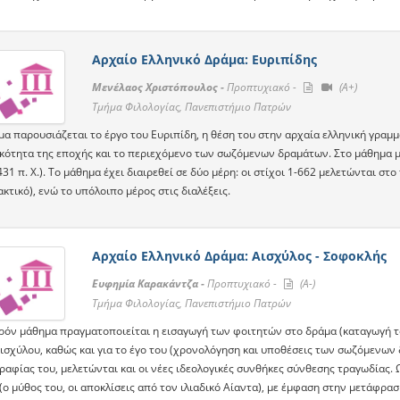
Αρχαίο Ελληνικό Δράμα: Ευριπίδης
Μενέλαος Χριστόπουλος -
Προπτυχιακό -
(A+)
Τμήμα Φιλολογίας, Πανεπιστήμιο Πατρών
α παρουσιάζεται το έργο του Ευριπίδη, η θέση του στην αρχαία ελληνική γραμμα
κότητα της εποχής και το περιεχόμενο των σωζόμενων δραμάτων. Στο μάθημα μ
31 π. Χ.). Tο μάθημα έχει διαιρεθεί σε δύο μέρη: οι στίχοι 1-662 μελετώνται σ
κτικό), ενώ το υπόλοιπο μέρος στις διαλέξεις.
Αρχαίο Ελληνικό Δράμα: Αισχύλος - Σοφοκλής
Ευφημία Καρακάντζα -
Προπτυχιακό -
(A-)
Τμήμα Φιλολογίας, Πανεπιστήμιο Πατρών
ρόν μάθημα πραγματοποιείται η εισαγωγή των φοιτητών στο δράμα (καταγωγή το
Αισχύλου, καθώς και για το έγο του (χρονολόγηση και υποθέσεις των σωζόμενων
ραφίας του, μελετώνται και οι νέες ιδεολογικές συνθήκες σύνθεσης τραγωδίας. 
ο μύθος του, οι αποκλίσεις από τον ιλιαδικό Αίαντα), με έμφαση στην μετάφρασ