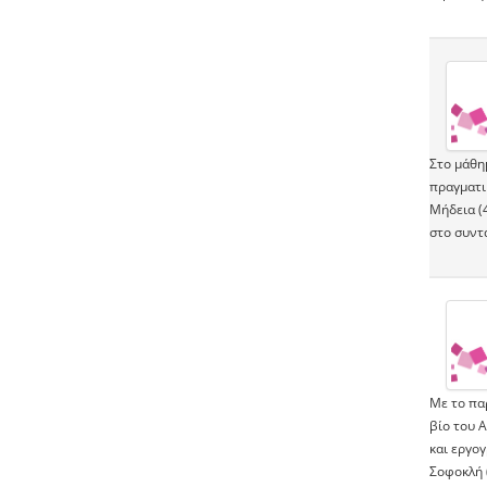
Στο μάθημ
πραγματι
Μήδεια (4
στο συντα
Με το πα
βίο του 
και εργογ
Σοφοκλή (