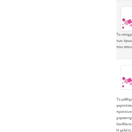
Το υποχρ
των όρων
που απευ
Το μάθημα
γκροτέσκo
προτείνει
χαρακτηρ
λανθάνου
Η μελέτη 