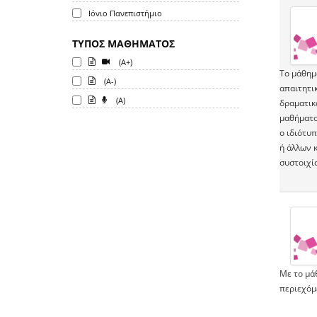
Ιόνιο Πανεπιστήμιο
ΤΥΠΟΣ ΜΑΘΗΜΑΤΟΣ
(A+)
Το μάθημ
(A-)
απαιτητι
(A)
δραματικ
μαθήματος
ο ιδιότυ
ή άλλων κ
συστοιχία
Με το μάθ
περιεχόμ