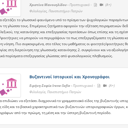
Χριστίνα Μανουηλίδου -
Προπτυχιακό -
(A+)
Φιλολογίας, Πανεπιστήμιο Πατρών
α εξετάζει το γλωσσικό φαινόµενο υπό το πρίσµα των ψυχολογικών παραγόντων
ν τη γλώσσα τους. Επιµέρους ζητήµατα αφορούν την εξέταση πειραµατικών δεδο
 λεξικού, της κατανόησης και επεξεργασίας προτάσεων όπως επίσης και τη σχέση
/φοιτήτριες να µπορούν να περιγράψουν το πως επεξεργαζόµαστε τη γλώσσα κα
η νόηση. Πιο συγκεκριµένα, στο τέλος του µαθήµατος οι φοιτητές/φοιτήτριες θα
γίας στη διερεύνηση της γλωσσικής κατανόησης 2. συγκρίνουν και να αξιολογήσ
ικά πορίσµατα επεξεργασίας γλώσσας από φυσιολογικούς πληθυσµούς.
Βυζαντινοί Ιστορικοί και Χρονογράφοι
Ειρήνη-Σοφία Irene-Sofia -
Προπτυχιακό -
(A+)
Φιλολογία, Πανεπιστήμιο Πατρών
 επιδιώκει να εξετάσει διαχρονικά το γραμματειακό είδος της βυζαντινής ιστορ
ς είδη και τα βασικά χαρακτηριστικά των βυζαντινών ιστοριογραφικών έργων,
ογράφων από την πρώιμη, τη μέση και την ύστερη βυζαντινή περίοδο.