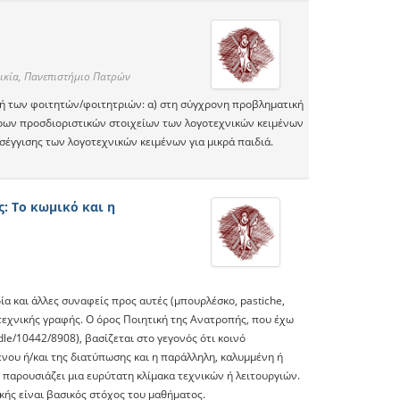
ικία, Πανεπιστήμιο Πατρών
ωγή των φοιτητών/φοιτητριών: α) στη σύγχρονη προβληματική
ερων προσδιοριστικών στοιχείων των λογοτεχνικών κειμένων
έγγισης των λογοτεχνικών κειμένων για μικρά παιδιά.
: Το κωμικό και η
ία και άλλες συναφείς προς αυτές (μπουρλέσκο, pastiche,
οτεχνικής γραφής. Ο όρος Ποιητική της Ανατροπής, που έχω
dle/10442/8908), βασίζεται στο γεγονός ότι κοινό
ου ή/και της διατύπωσης και η παράλληλη, καλυμμένη ή
αρουσιάζει μια ευρύτατη κλίμακα τεχνικών ή λειτουργιών.
κής είναι βασικός στόχος του μαθήματος.