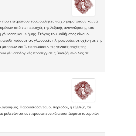
 που επιτρέπουν τους οµιλητές να χρησιµοποιούν και να
µένων από τις περιοχές της λεξικής αναγνώρισης, του
 γλώσσας και µνήµης. Στόχος του µαθήµατος είναι οι
ι αποθηκεύουµε τις γλωσσικές πληροφορίες σε σχέση µε την
 µπορούν να: 1. εφαρµόσουν τις γενικές αρχές της
ουν γλωσσολογικές προσεγγίσεις βασιζόµενοι/-ες σε
ιογραφίας. Παρουσιάζονται οι περίοδοι, η εξέλιξη, τα
 και μελετώνται αντιπροσωπευτικά αποσπάσματα ιστορικών