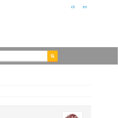
ελ
en