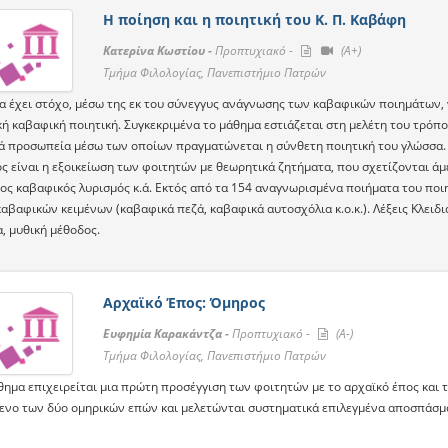
Η ποίηση και η ποιητική του Κ. Π. Καβάφη
Κατερίνα Κωστίου -
Προπτυχιακό -
(A+)
Τμήμα Φιλολογίας, Πανεπιστήμιο Πατρών
α έχει στόχο, μέσω της εκ του σύνεγγυς ανάγνωσης των καβαφικών ποιημάτων, ν
κή καβαφική ποιητική. Συγκεκριμένα το μάθημα εστιάζεται στη μελέτη του τρόπ
ά προσωπεία μέσω των οποίων πραγματώνεται η σύνθετη ποιητική του γλώσσα.
 είναι η εξοικείωση των φοιτητών με θεωρητικά ζητήματα, που σχετίζονται άμε
πος καβαφικός λυρισμός κ.ά. Εκτός από τα 154 αναγνωρισμένα ποιήματα του πο
αβαφικών κειμένων (καβαφικά πεζά, καβαφικά αυτοσχόλια κ.ο.κ.). Λέξεις Κλειδιά
, μυθική μέθοδος.
Αρχαϊκό Έπος: Όμηρος
Ευφημία Καρακάντζα -
Προπτυχιακό -
(A-)
Τμήμα Φιλολογίας, Πανεπιστήμιο Πατρών
ημα επιχειρείται μια πρώτη προσέγγιση των φοιτητών με το αρχαϊκό έπος και τ
ενο των δύο ομηρικών επών και μελετώνται συστηματικά επιλεγμένα αποσπάσμα