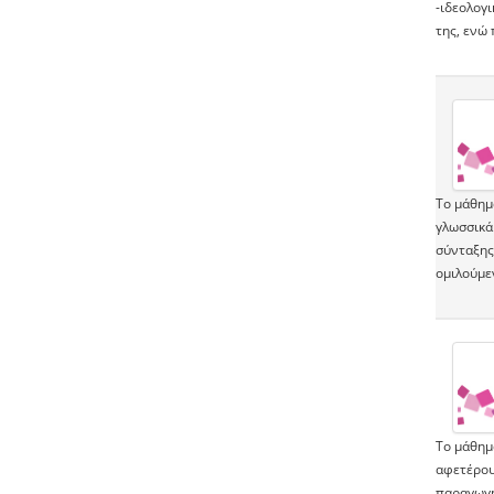
-ιδεολογ
της, ενώ
Το μάθημ
γλωσσικά 
σύνταξης,
ομιλούμε
Το μάθημα
αφετέρου 
παραγωγή