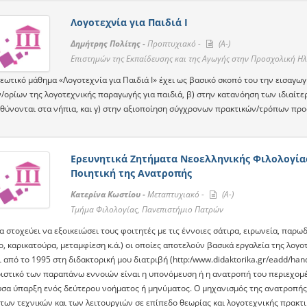
Λογοτεχνία για Παιδιά Ι
Δημήτρης Πολίτης -
Προπτυχιακό -
(A-)
Επιστημών της Εκπαίδευσης και της Αγωγής στην Προσχολική Ηλ
εωτικό μάθημα «Λογοτεχνία για Παιδιά Ι» έχει ως βασικό σκοπό του την εισαγ
/ορίων της λογοτεχνικής παραγωγής για παιδιά, β) στην κατανόηση των ιδιαίτ
θύνονται στα νήπια, και γ) στην αξιοποίηση σύγχρονων πρακτικών/τρόπων προσ
Ερευνητικά Ζητήματα Νεοελληνικής Φιλολογίας
Ποιητική της Ανατροπής
Κατερίνα Κωστίου -
Μεταπτυχιακό -
(A-)
Τμήμα Φιλολογίας, Πανεπιστήμιο Πατρών
 στοχεύει να εξοικειώσει τους φοιτητές με τις έννοιες σάτιρα, ειρωνεία, παρωδ
, καρικατούρα, μεταμφίεση κ.ά.) οι οποίες αποτελούν βασικά εργαλεία της λογ
 από το 1995 στη διδακτορική μου διατριβή (http:/www.didaktorika.gr/eadd/han
ιστικό των παραπάνω εννοιών είναι η υπονόμευση ή η ανατροπή του περιεχομέν
σα ύπαρξη ενός δεύτερου νοήματος ή μηνύματος. Ο μηχανισμός της ανατροπής π
των τεχνικών και των λειτουργιών σε επίπεδο θεωρίας και λογοτεχνικής πρακτι