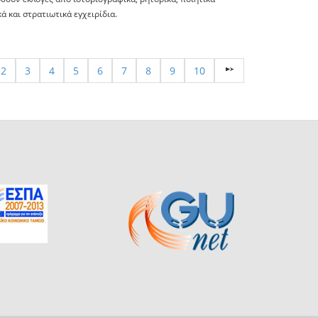
ά και στρατιωτικά εγχειρίδια.
2
3
4
5
6
7
8
9
10