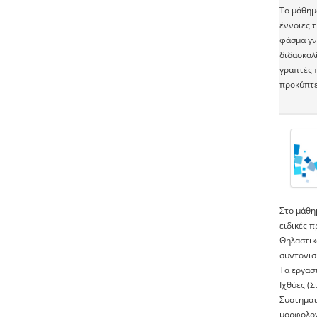
Το μάθημα
έννοιες 
φάσμα γν
διδασκαλ
γραπτές 
προκύπτει
Στο μάθη
ειδικές 
Θηλαστικ
συντονισ
Τα εργασ
Ιχθύες (Σ
Συστηματ
μορφολογί