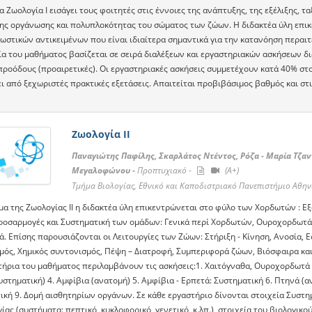
 Ζωολογία Ι εισάγει τους φοιτητές στις έννοιες της ανάπτυξης, της εξέλιξης, 
της οργάνωσης και πολυπλοκότητας του σώματος των ζώων. Η διδακτέα ύλη επι
ωστικών αντικειμένων που είναι ιδιαίτερα σημαντικά για την κατανόηση περα
ία του μαθήματος βασίζεται σε σειρά διαλέξεων και εργαστηριακών ασκήσεων διά
προόδους (προαιρετικές). Οι εργαστηριακές ασκήσεις συμμετέχουν κατά 40% στ
 από ξεχωριστές πρακτικές εξετάσεις. Απαιτείται προβιβάσιμος βαθμός και στι
Ζωολογία ΙΙ
Παναγιώτης Παφίλης, Σκαρλάτος Ντέντος, Ρόζα - Μαρία Τζα
Μεγαλοφώνου -
Προπτυχιακό -
(A+)
Τμήμα Βιολογίας, Εθνικό και Καποδιστριακό Πανεπιστήμιο Αθη
μα της Ζωολογίας ΙΙ η διδακτέα ύλη επικεντρώνεται στο φύλο των Χορδωτών : Ε
προσαρμογές και Συστηματική των ομάδων: Γενικά περί Χορδωτών, Ουροχορδωτά 
ά. Επίσης παρουσιάζονται οι Λειτουργίες των Zώων: Στήριξη - Κίνηση, Ανοσία, 
μός, Χημικός συντονισμός, Πέψη – Διατροφή, Συμπεριφορά ζώων, Βιόσφαιρα και
τήρια του μαθήματος περιλαμβάνουν τις ασκήσεις:1. Χαιτόγναθα, Ουροχορδωτά 
υστηματική) 4. Αμφίβια (ανατομή) 5. Αμφίβια - Ερπετά: Συστηματική 6. Πτηνά (α
ική 9. Δομή αισθητηρίων οργάνων. Σε κάθε εργαστήριο δίνονται στοιχεία Συστημ
ας (συστήματα: πεπτικό, κυκλοφορικό, γενετικό, κ.λπ.), στοιχεία του βιολογικο