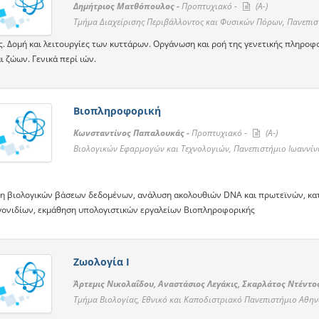
Δημήτριος Ματθόπουλος -
Προπτυχιακό -
(A-)
Τμήμα Διαχείρισης Περιβάλλοντος και Φυσικών Πόρων, Πανεπι
. Δομή και λειτουργίες των κυττάρων. Οργάνωση και ροή της γενετικής πληροφορί
 ζώων. Γενικά περί ιών.
Βιοπληροφορική
Κωνσταντίνος Παπαλουκάς -
Προπτυχιακό -
(A-)
Βιολογικών Εφαρμογών και Τεχνολογιών, Πανεπιστήμιο Ιωαννί
ση βιολογικών βάσεων δεδομένων, ανάλυση ακολουθιών DNA και πρωτεϊνών, κα
γονιδίων, εκμάθηση υπολογιστικών εργαλείων Βιοπληροφορικής
Ζωολογία Ι
Άρτεμις Νικολαΐδου, Αναστάσιος Λεγάκις, Σκαρλάτος Ντέντο
Τμήμα Βιολογίας, Εθνικό και Καποδιστριακό Πανεπιστήμιο Αθη