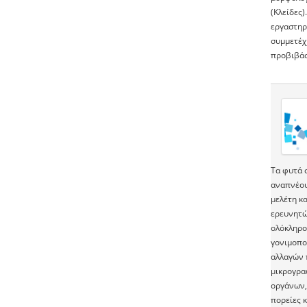
(Κλείδες)
εργαστηρ
συμμετέχ
προβιβάσι
Τα φυτά 
αναπνέου
μελέτη κ
ερευνητώ
ολόκληρο
γονιμοπο
αλλαγών 
μικρογρα
οργάνων, 
πορείες 