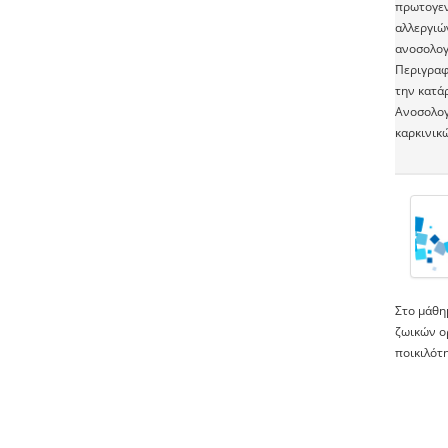
πρωτογεν
αλλεργιώ
ανοσολογ
Περιγραφ
την κατά
Ανοσολογ
καρκινικ
Στο μάθημ
ζωικών ο
ποικιλότ