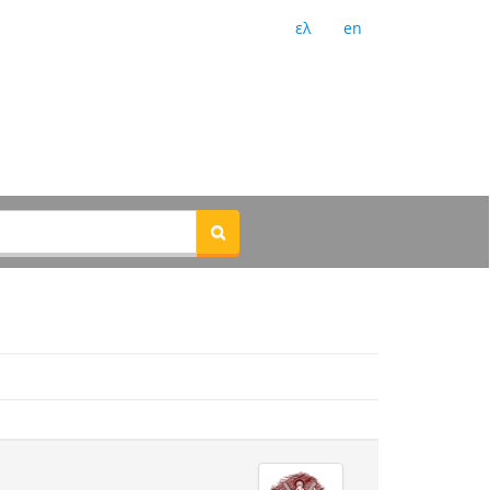
ελ
en