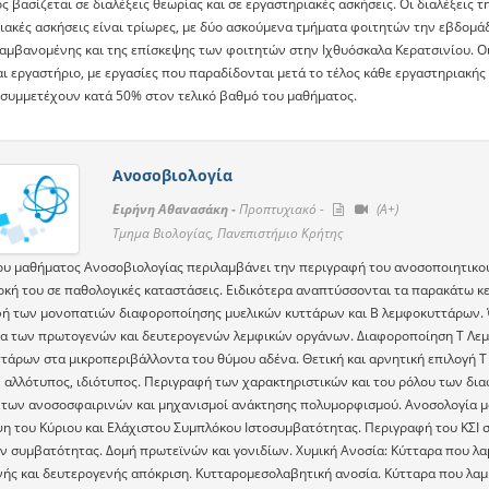
 βασίζεται σε διαλέξεις θεωρίας και σε εργαστηριακές ασκήσεις. Οι διαλέξεις 
ιακές ασκήσεις είναι τρίωρες, με δύο ασκούμενα τμήματα φοιτητών την εβδομάδα
αμβανομένης και της επίσκεψης των φοιτητών στην Ιχθυόσκαλα Κερατσινίου. Οι
ι εργαστήριο, με εργασίες που παραδίδονται μετά το τέλος κάθε εργαστηριακής
 συμμετέχουν κατά 50% στον τελικό βαθμό του μαθήματος.
Ανοσοβιολογία
Ειρήνη Αθανασάκη -
Προπτυχιακό -
(A+)
Τμημα Βιολογίας, Πανεπιστήμιο Κρήτης
ου μαθήματος Ανοσοβιολογίας περιλαμβάνει την περιγραφή του ανοσοποιητικού σ
οκή του σε παθολογικές καταστάσεις. Ειδικότερα αναπτύσσονται τα παρακάτω κ
ή των μονοπατιών διαφοροποίησης μυελικών κυττάρων και Β λεμφοκυττάρων. 
ία των πρωτογενών και δευτερογενών λεμφικών οργάνων. Διαφοροποίηση Τ Λε
τάρων στα μικροπεριβάλλοντα του θύμου αδένα. Θετική και αρνητική επιλογή Τ
, αλλότυπος, ιδιότυπος. Περιγραφή των χαρακτηριστικών και του ρόλου των 
 των ανοσοσφαιρινών και μηχανισμοί ανάκτησης πολυμορφισμού. Aνοσολογία μο
 του Κύριου και Ελάχιστου Συμπλόκου Ιστοσυμβατότητας. Περιγραφή του ΚΣΙ στο
ν συμβατότητας. Δομή πρωτεϊνών και γονιδίων. Χυμική Ανοσία: Κύτταρα που λα
ής και δευτερογενής απόκριση. Kυτταρομεσολαβητική ανοσία. Κύτταρα που λαμ