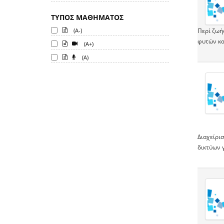
ΤΥΠΟΣ ΜΑΘΗΜΑΤΟΣ
(A-)
Περί ζωής
φυτών και
(A+)
(A)
Διαχείρι
δικτύων 