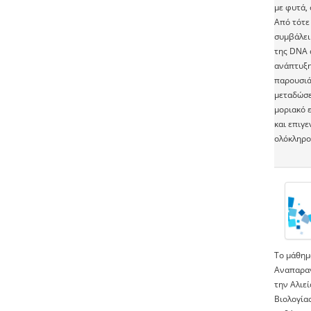
με φυτά,
Από τότε 
συμβάλει
της DNA 
ανάπτυξη
παρουσιά
μεταδώσε
μοριακό 
και επιγε
ολόκληρο
Το μάθημα
Αναπαραγ
την Αλιε
Βιολογίας