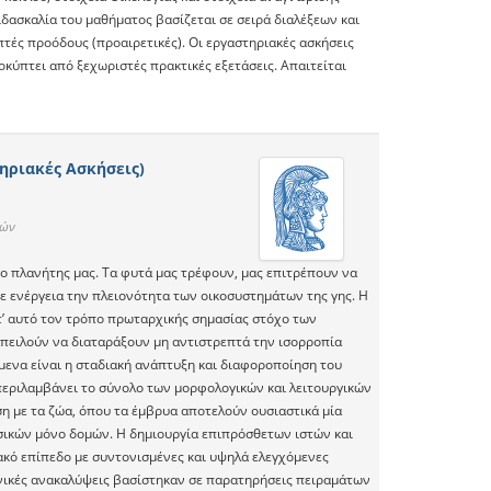
ιδασκαλία του μαθήματος βασίζεται σε σειρά διαλέξεων και
πτές προόδους (προαιρετικές). Οι εργαστηριακές ασκήσεις
κύπτει από ξεχωριστές πρακτικές εξετάσεις. Απαιτείται
ηριακές Ασκήσεις)
νών
 ο πλανήτης μας. Τα φυτά μας τρέφουν, μας επιτρέπουν να
ε ενέργεια την πλειονότητα των οικοσυστημάτων της γης. Η
τ’ αυτό τον τρόπο πρωταρχικής σημασίας στόχο των
απειλούν να διαταράξουν μη αντιστρεπτά την ισορροπία
μενα είναι η σταδιακή ανάπτυξη και διαφοροποίηση του
εριλαμβάνει το σύνολο των μορφολογικών και λειτουργικών
η με τα ζώα, όπου τα έμβρυα αποτελούν ουσιαστικά μία
σικών μόνο δομών. Η δημιουργία επιπρόσθετων ιστών και
υακό επίπεδο με συντονισμένες και υψηλά ελεγχόμενες
ονικές ανακαλύψεις βασίστηκαν σε παρατηρήσεις πειραμάτων