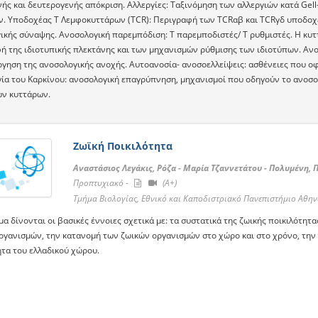
ής και δευτερογενής απόκριση. Αλλεργίες: Ταξινόμηση των αλλεργιών κατά Ge
ν. Yποδοχέας T Λεμφοκυττάρων (TCR): Περιγραφή των TCRαβ και TCRγδ υποδοχ
ικής σύναψης. Ανοσολογική παρεμπόδιση: T παρεμποδιστές/ Τ ρυθμιστές. Η κυττ
ή της ιδιοτυπικής πλεκτάνης και των μηχανισμών ρύθμισης των ιδιοτύπων. Αν
ργηση της ανοσολογικής ανοχής. Aυτοανοσία- ανοσοελλείψεις: ασθένειες που ο
ία του Kαρκίνου: ανοσολογική επαγρύπνηση, μηχανισμοί που οδηγούν το ανοσ
ών κυττάρων.
Ζωϊκή Ποικιλότητα
Αναστάσιος Λεγάκις, Ρόζα - Μαρία Τζαννετάτου - Πολυμένη, 
Προπτυχιακό -
(A+)
Τμήμα Βιολογίας, Εθνικό και Καποδιστριακό Πανεπιστήμιο Αθη
α δίνονται οι βασικές έννοιες σχετικά με: τα συστατικά της ζωικής ποικιλότητα
ργανισμών, την κατανομή των ζωικών οργανισμών στο χώρο και στο χρόνο, την 
ητα του ελλαδικού χώρου.