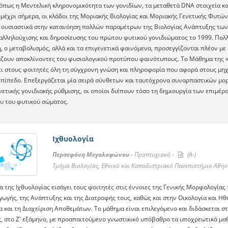
 όπως η Μεντελική κληρονομικότητα των γονιδίων, τα μεταθετά DNA στοιχεία κα
μέχρι σήμερα, οι κλάδοι της Μοριακής Βιολογίας και Μοριακής Γενετικής Φυτών 
 ουσιαστικά στην κατανόηση πολλών παραμέτρων της Βιολογίας Ανάπτυξης των
αλληλούχισης και δημοσίευσης του πρώτου φυτικού γονιδιώματος το 1999. Πολλέ
, ο μεταβολισμός, αλλά και τα επιγενετικά φαινόμενα, προσεγγίζονται πλέον μ
ζουν αποκλίνοντες του φυσιολογικού προτύπου φαινότυπους. Το Μάθημα της «
ι στους φοιτητές όλη τη σύγχρονη γνώση και πληροφορία που αφορά στους μη
επίπεδο. Επεξεργάζεται μία σειρά σύνθετων και ταυτόχρονα συναρπαστικών μορ
νετικής γονιδιακής ρύθμισης, οι οποίοι διέπουν τόσο τη δημιουργία των επιμέ
υ του φυτικού σώματος.
Ιχθυολογία
Περσεφόνη Μεγαλοφώνου -
Προπτυχιακό -
(A-)
Τμήμα Βιολογίας, Εθνικό και Καποδιστριακό Πανεπιστήμιο Αθη
 της Ιχθυολογίας εισάγει τους φοιτητές στις έννοιες της Γενικής Μορφολογίας 
ωγής, της Ανάπτυξης και της Διατροφής τους, καθώς και στην Οικολογία και Ηθ
ία και τη Διαχείριση Αποθεμάτων. Το μάθημα είναι επιλεγόμενο και διδάσκετα
, στο Ζ' εξάμηνο, με προαπαιτούμενο γνωστικικό υπόβαθρο τα υποχρεωτικά μαθή