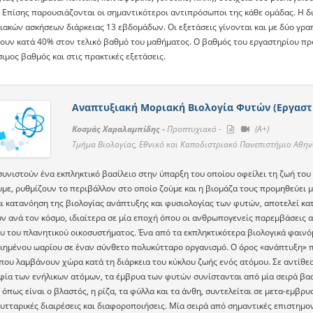
. Επίσης παρουσιάζονται οι σημαντικότεροι αντιπρόσωποι της κάθε ομάδας. Η δ
ιακών ασκήσεων διάρκειας 13 εβδομάδων. Οι εξετάσεις γίνονται και με δύο γρα
ουν κατά 40% στον τελικό βαθμό του μαθήματος. Ο βαθμός του εργαστηρίου προ
μος βαθμός και στις πρακτικές εξετάσεις.
Αναπτυξιακή Μοριακή Βιολογία Φυτών (Εργαστ
Κοσμάς Χαραλαμπίδης -
Προπτυχιακό -
(A+)
Τμήμα Βιολογίας, Εθνικό και Καποδιστριακό Πανεπιστήμιο Αθη
συνιστούν ένα εκπληκτικό βασίλειο στην ύπαρξη του οποίου οφείλει τη ζωή του
με, ρυθμίζουν το περιβάλλον στο οποίο ζούμε και η βιομάζα τους προμηθεύει μ
αι κατανόηση της βιολογίας ανάπτυξης και φυσιολογίας των φυτών, αποτελεί κα
ν ανά τον κόσμο, ιδιαίτερα σε μία εποχή όπου οι ανθρωπογενείς παρεμβάσεις 
υ του πλανητικού οικοσυστήματος. Ένα από τα εκπληκτικότερα βιολογικά φαινό
ιημένου ωαρίου σε έναν σύνθετο πολυκύτταρο οργανισμό. Ο όρος «ανάπτυξη» π
που λαμβάνουν χώρα κατά τη διάρκεια του κύκλου ζωής ενός ατόμου. Σε αντίθεσ
φία των ενήλικων ατόμων, τα έμβρυα των φυτών συνίστανται από μία σειρά βα
όπως είναι ο βλαστός, η ρίζα, τα φύλλα και τα άνθη, συντελείται σε μετα-εμβρ
κυτταρικές διαιρέσεις και διαφοροποιήσεις. Μία σειρά από σημαντικές επιστημ