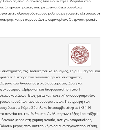
της θεωρίας είναι διάρκειας δύο ωρών την εβδομάδα κα οι
. Οι εργαστηριακές ασκήσεις είναι δέκα συνολικά,
 φοιτητές αξιολογούνται στο μάθημα με γραπτές εξετάσεις σε
 άσκησης και με παρουσιάσεις σεμιναρίων. Οι εργαστηριακές
υστήματος, τις βασικές του λειτουργίες, τη ρύθμισή του και
εφάλαια: Kύτταρα του ανοσοποιητικού συστήματος:
Όργανα του Aνοσοποιητικού συστήματος: Δομή και
μφοκυττάρων: Ωρίμανση και διαφοροποίηση των Τ
 λεμφοκυττάρων. Bιοχημεία και Γενετική ανοσοσφαιρινών.
διαφόρων ισοτύπων των ανοσοσφαιρινών. Περιγραφή των
σχεύματος/ Κύριο Σύμπλοκο Ιστοσυμβατότητας (ΚΣΙ): Η
 ποντίκι και τον άνθρωπο. Ανάλυση των τάξης Ι και τάξης ΙΙ
μβάνουν μέρος στη χυμική ανοσία, αντιγονοπαρουσίαση,
βάνουν μέρος στην κυτταρική ανοσία, αντιγονοπαρουσίαση,