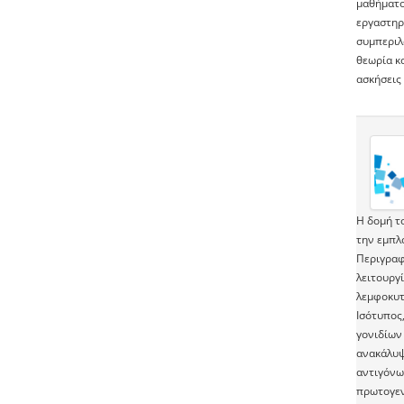
μαθήματος
εργαστηρ
συμπεριλ
θεωρία κα
ασκήσεις
Η δομή τ
την εμπλ
Περιγραφ
λειτουργ
λεμφοκυτ
Ισότυπος
γονιδίων
ανακάλυψη
αντιγόνω
πρωτογεν