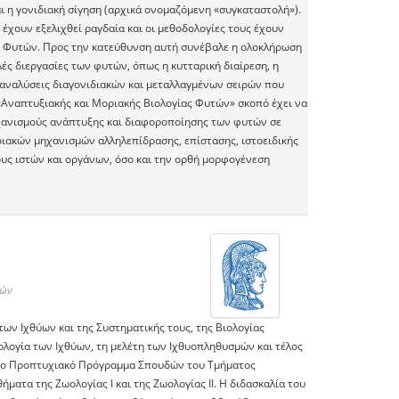
ι η γονιδιακή σίγηση (αρχικά ονομαζόμενη «συγκαταστολή»).
έχουν εξελιχθεί ραγδαία και οι μεθοδολογίες τους έχουν
 Φυτών. Προς την κατεύθυνση αυτή συνέβαλε η ολοκλήρωση
ς διεργασίες των φυτών, όπως η κυτταρική διαίρεση, η
ε αναλύσεις διαγονιδιακών και μεταλλαγμένων σειρών που
Αναπτυξιακής και Μοριακής Βιολογίας Φυτών» σκοπό έχει να
χανισμούς ανάπτυξης και διαφοροποίησης των φυτών σε
ιακών μηχανισμών αλληλεπίδρασης, επίστασης, ιστοειδικής
ρους ιστών και οργάνων, όσο και την ορθή μορφογένεση
νών
των Ιχθύων και της Συστηματικής τους, της Βιολογίας
ολογία των Ιχθύων, τη μελέτη των Ιχθυοπληθυσμών και τέλος
ι στο Προπτυχιακό Πρόγραμμα Σπουδών του Τμήματος
ματα της Ζωολογίας Ι και της Ζωολογίας ΙΙ. Η διδασκαλία του