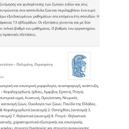
ταξινόμησης και φυλογένεσης των ζωϊκών ειδών και στις
κεντρώνεται στα ασπόνδυλα ζώα και περιλαμβάνει ένα ευρύ
ιτέρω εξειδικευμένων μαθημάτων στα επόμενα έτη σπουδών. Η
ρκειας 13 εβδομάδων. Οι εξετάσεις γίνονται και με δύο
ον τελικό βαθμό του μαθήματος. Ο βαθμός του εργαστηρίου
ς πρακτικές εξετάσεις.
ννετάτου – Πολυμένη, Περσεφόνη
νών
ξωτερική και εσωτερική μορφολογία, αναπαραγωγή, ανάπτυξη,
– Κεφαλοχορδωτά, Ιχθύες, Αμφίβια, Ερπετά, Πτηνά,
Εσωτερικά υγρά, Αναπνοή, Ομοιόσταση, Νευρικός
 κατανομή ζώων, Οικολογία των ζώων, Πανίδα της Ελλάδος.
& Κεφαλοχορδωτά (ανατομή) 2. Οστεϊχθύες (ανατομή) 3.
νατομή) 7. Θηλαστικά (ανατομή) 8. Πτηνά - Θηλαστικά:
ατικής, χαρακτηριστικά εξωτερικής και εσωτερικής
ύ κύκλου, στοιχεία Οικολογίας και στοιχεία αναγνώρισης