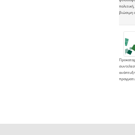
πολιτική,
βιώσιμη 
Προκαταρ
συντελεσ
ανάπτυξη
πραγματι