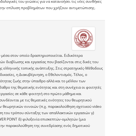
θοδολογικές του γνώσεις για να κατανοήσει τις νέες συνθήκες
στην επίλυση προβλημάτων που χρήζουν αντιμετώπισης.
μέσα στον οποίο δραστηριοποιείται. Ειδικότερα
ών διαβίωσης και εργασίας που βασίζονται στις δικές του
ης ελληνικής τοπικής ανάπτυξης. Στις στρατηγικές-Μέθοδους
δικασίες, η Διακυβέρνηση, ο Εθελοντισμός. Τέλος, ο
ότητας ζωής στην ύπαιθρο αλλά και το μέλλον των
αθρο της θεματικής ενότητας και στη συνέχεια οι φοιτητές
ργασίες σε κάθε φοιτητή στο πρώτο μάθημα και
υνδέονται με τις θεματικές ενότητες του θεωρητικού
ν θεωρητικών εννοιών (π.χ. παρακολούθηση σχετικού video
η του τρόπου σύνταξης των απαλλακτικών εργασιών γ)
WER POINT δ) φιλοξενία επισκεπτών-ομιλητών (μια
ή την παρακολούθηση της συνεδρίασης ενός δημοτικού