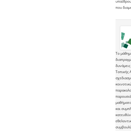
υπαίθρου 
που διαμ
Το μάθημ
διαπραγμ
δυνάμεις
Τοπικής Α
σχεδιασμ
κοινοτικ
παρακολο
παρουσιά
μαθήματο
και συμπ
κατευθύν
εθελοντι
συμβουλί