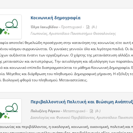
Κοινωνική δημογραφία
Όλγα Ιακωβίδου -
Προπτυχιακό -
(A-)
Γεωπονίας, Αριστοτέλειο Πανεπιστήμιο Θεσσαλονίκης
φία αποτελεί θεμελιώδη προσέγγιση στην κατανόηση της κοινωνίας είτε αυτή είν
ένου κόσμου συρρικνώνεται. Οι γυναίκες γεννούν όλο και λιγότερα παιδιά. Οι 
ύχων αυξάνεται ένατνι των εργαζομένων. Ο χάρτης της μετανάστευση αλλάζει 
ς μεταναστών και αντιστρόφως. Την αιτιολόγηση και αξιολόγηση των παραπάνω
κό και κοινωνικό επίπεδο διαπραγματεύεται το μάθημα Κοινωνική Δημογραφία. 
ία. Μέγεθος και διάρθρωση του πληθυσμού. Δημογραφική γήρανση. Η εξέλιξη τ
. Βιολογική φθορά του πληθυσμού. Μεταναστεύσεις.
Περιβαλλοντική Πολιτική και Βιώσιμη Ανάπτυ
Πολυξένη Ράγκου -
Μεταπτυχιακό -
(A-)
Δασολογίας και Φυσικού Περιβάλλοντος, Αριστοτέλειο Πανεπισ
οινωνίας και περιβάλλοντος, η οικολογική, κοινωνική, οικονομική, πολιτική κ
α του επικρατούντος μοντέλου ανάπτυξης, περιβαλλοντικές αξίες, εργαλεία της