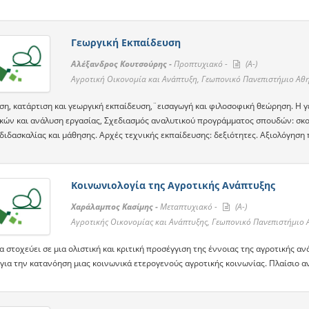
Γεωργική Εκπαίδευση
Αλέξανδρος Κουτσούρης -
Προπτυχιακό -
(A-)
Αγροτική Οικονομία και Ανάπτυξη, Γεωπονικό Πανεπιστήμιο Αθ
ση, κατάρτιση και γεωργική εκπαίδευση,¨εισαγωγή και φιλοσοφική θεώρηση. Η 
κών και ανάλυση εργασίας, Σχεδιασμός αναλυτικού προγράμματος σπουδών: σκοπ
διδασκαλίας και μάθησης. Αρχές τεχνικής εκπαίδευσης: δεξιότητες. Αξιολόγηση
Κοινωνιολογία της Αγροτικής Ανάπτυξης
Χαράλαμπος Κασίμης -
Μεταπτυχιακό -
(A-)
Αγροτικής Οικονομίας και Ανάπτυξης, Γεωπονικό Πανεπιστήμιο
 στοχεύει σε μια ολιστική και κριτική προσέγγιση της έννοιας της αγροτικής α
ια την κατανόηση μιας κοινωνικά ετερογενούς αγροτικής κοινωνίας. Πλαίσιο αν