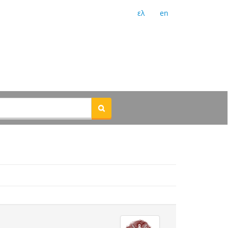
ελ
en