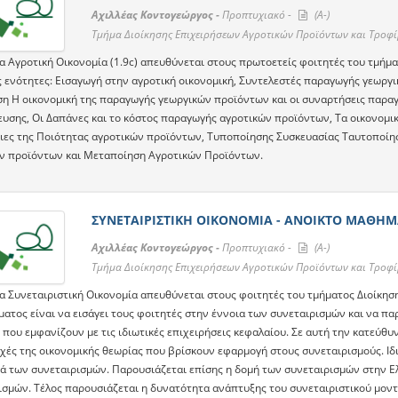
Αχιλλέας Κοντογεώργος -
Προπτυχιακό -
(A-)
Τμήμα Διοίκησης Επιχειρήσεων Αγροτικών Προϊόντων και Τροφ
α Αγροτική Οικονομία (1.9c) απευθύνεται στους πρωτοετείς φοιτητές του τμήμα
ς ενότητες: Εισαγωγή στην αγροτική οικονομική, Συντελεστές παραγωγής γεωργι
ση Η οικονομική της παραγωγής γεωργικών προϊόντων και οι συναρτήσεις παραγ
ευσης, Οι Δαπάνες και το κόστος παραγωγής αγροτικών προϊόντων, Τα οικονομ
οιες της Ποιότητας αγροτικών προϊόντων, Τυποποίησης Συσκευασίας Ταυτοποί
ν προϊόντων και Μεταποίηση Αγροτικών Προϊόντων.
ΣΥΝΕΤΑΙΡΙΣΤΙΚΗ ΟΙΚΟΝΟΜΙΑ - ΑΝΟΙΚΤΟ ΜΑΘΗ
Αχιλλέας Κοντογεώργος -
Προπτυχιακό -
(A-)
Τμήμα Διοίκησης Επιχειρήσεων Αγροτικών Προϊόντων και Τροφ
α Συνεταιριστική Οικονομία απευθύνεται στους φοιτητές του τμήματος Διοίκη
ατος είναι να εισάγει τους φοιτητές στην έννοια των συνεταιρισμών και να πα
 που εμφανίζουν με τις ιδιωτικές επιχειρήσεις κεφαλαίου. Σε αυτή την κατεύθυ
ρχές της οικονομικής θεωρίας που βρίσκουν εφαρμογή στους συνεταιρισμούς. Ιδ
ιά των συνεταιρισμών. Παρουσιάζεται επίσης η δομή των συνεταιρισμών στην Ε
ισμών. Τέλος παρουσιάζεται η δυνατότητα ανάπτυξης του συνεταιριστικού μοντ