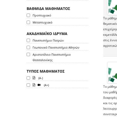
ΒΑΘΜΙΔΑ ΜΑΘΗΜΑΤΟΣ
Προπτυχιακό
Το μάθημ
Μεταπτυχιακό
θεματικέ
επιχείρη
ΑΚΑΔΗΜΑΪΚΟ ΙΔΡΥΜΑ
εκμετάλλ
στις ένν
Πανεπιστήμιο Πατρών
αγροτικώ
Γεωπονικό Πανεπιστήμιο Αθηνών
Αριστοτέλειο Πανεπιστήμιο
Θεσσαλονίκης
ΤΥΠΟΣ ΜΑΘΗΜΑΤΟΣ
(A-)
(A+)
To μάθημ
του μαθήμ
διαφορές
και τις α
λειτουργ
συνεταιρ