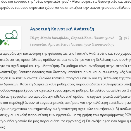
όσο και έννοιας της ‘ νέας αγροτικότητας’ • Αξιοποιήσει τις θεωρητικές και με
ορφώνονται στον αγροτικό χώρο και να αποκτήσει την ικανότητα να συμβάλει 
Αγροτική Κοινοτική Ανάπτυξη
Όλγα, Μαρία Ιακωβίδου, Παρταλίδου -
Προπτυχιακό -
(A-)
Γεωπονίας, Αριστοτέλειο Πανεπιστήμιο Θεσσαλονίκης
α αφορά στην κατανόηση της φιλοσοφίας της Τοπικής Ανάπτυξης και του χώρου 
ατεύεται τις προσπάθειες ομάδων σε μια κοινότητα για τη βελτίωση των συνθηκ
 για το σχεδιασμό και την υλοποίηση. Το μάθημα κάνει αναδρομή στην ιστορία τ
νάπτυξης. Βασικές έννοιες που διαπραγματεύεται είναι και οι συμμετοχικές Δια
ός εκ των κάτων αναπτυξιακών τοπικών προγραμμάτων για τη βελτίωση της ποι
ών δράσεων. Κατά τη διάρκεια κάθε μαθήματος παρουσιάζεται το θεωρητικό υπόβ
υθούν-συμμετέχουν σε σχετικό εργαστηριακό μάθημα. Επιπλέον ανατίθενται 3 ε
ζεται η εργασία που αφορά στην εθελοντική ομάδα. Τα εργαστηριακά μαθήματα σ
ς και περιλαμβάνουν α) εργαστηριακές ασκήσεις για την καλύτερη εμπέδωση τω
λήρωση σχετικού ερωτηματολογίου ή απάντηση σχετικών ερωτήσεων), β) ανάλυσ
σεις για μια καλή παρουσίαση των εργασιών με τη χρήση του προγράμματος PO
κή ομάδα η οποία θα μας παρουσιάσει το έργο της) ε) Επισκέψεις (σε ένα Δήμο 
ου).