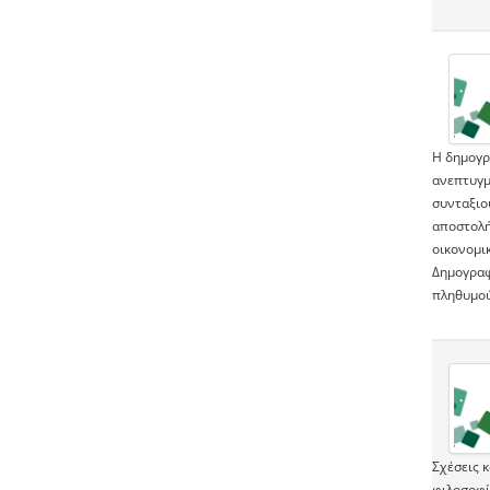
Η δημογρα
ανεπτυγμ
συνταξιο
αποστολή
οικονομι
Δημογραφ
πληθυμού
Σχέσεις κ
φιλοσοφί