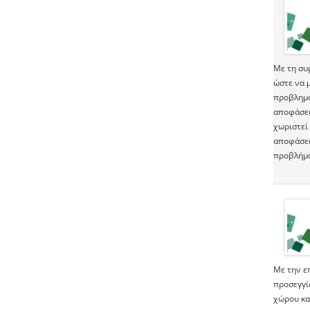
Με τη συ
ώστε να 
προβλημάτ
αποφάσεω
χωριστεί
αποφάσεω
προβλήμα
Με την ε
προσεγγί
χώρου κα