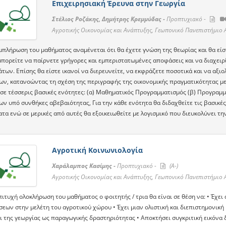
Επιχειρησιακή Έρευνα στην Γεωργία
Στέλιος Ροζάκης, Δημήτρης Κρεμμύδας -
Προπτυχιακό -
Αγροτικής Οικονομίας και Ανάπτυξης, Γεωπονικό Πανεπιστήμιο
μπλήρωση του μαθήματος αναμένεται ότι θα έχετε γνώση της θεωρίας και θα είσ
μπορείτε να παίρνετε γρήγορες και εμπεριστατωμένες αποφάσεις και να διαχει
ων. Επίσης θα είστε ικανοί να διερευνείτε, να εκφράζετε ποσοτικά και να αξιο
ν, κατανοώντας τη σχέση της περιγραφής της οικονομικής πραγματικότητας με 
 σε τέσσερις βασικές ενότητες: (α) Μαθηματικός Προγραμματισμός (β) Προγραμμ
ν υπό συνθήκες αβεβαιότητας, Για την κάθε ενότητα θα διδαχθείτε τις βασικέ
τα ενώ σε μερικές από αυτές θα εξοικειωθείτε με λογισμικό που διευκολύνει τ
Αγροτική Κοινωνιολογία
Χαράλαμπος Κασίμης -
Προπτυχιακό -
(A-)
Αγροτικής Οικονομίας και Ανάπτυξης, Γεωπονικό Πανεπιστήμιο
πιτυχή ολοκλήρωση του μαθήματος ο φοιτητής / τρια θα είναι σε θέση να: • Έχ
σεων στην μελέτη του αγροτικού χώρου • Έχει μιαν ολιστική και διεπιστημονικ
ι της γεωργίας ως παραγωγικής δραστηριότητας • Αποκτήσει συγκριτική εικόνα