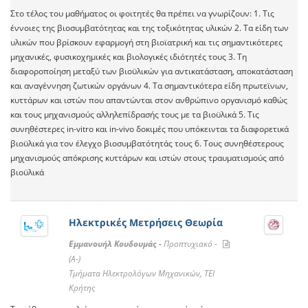
Στο τέλος του μαθήματος οι φοιτητές θα πρέπει να γνωρίζουν: 1. Τις
έννοιες της βιοσυμβατότητας και της τοξικότητας υλικών 2. Τα είδη των
υλικών που βρίσκουν εφαρμογή στη βιοϊατρική και τις σημαντικότερες
μηχανικές, φυσικοχημικές και βιολογικές ιδιότητές τους 3. Τη
διαφοροποίηση μεταξύ των βιοϋλικών για αντικατάσταση, αποκατάσταση
και αναγέννηση ζωτικών οργάνων 4. Τα σημαντικότερα είδη πρωτεϊνων,
κυττάρων και ιστών που απαντώνται στον ανθρώπινο οργανισμό καθώς
και τους μηχανισμούς αλληλεπίδρασής τους με τα βιοϋλικά 5. Τις
συνηθέστερες in-vitro και in-vivo δοκιμές που υπόκεινται τα διαφορετικά
βιοϋλικά για τον έλεγχο βιοσυμβατότητάς τους 6. Τους συνηθέστερους
μηχανισμούς απόκρισης κυττάρων και ιστών στους τραυματισμούς από
βιοϋλικά
Ηλεκτρικές Μετρήσεις Θεωρία
Εμμανουήλ Κουδουμάς -
Προπτυχιακό -
(A-)
Τμήματα Ηλεκτρολόγων Μηχανικών, ΤΕΙ
Κρήτης