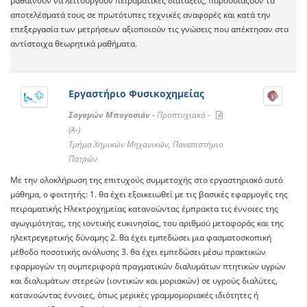
μαθαίνουν να λειτουργούν πειραματικές διατάξεις, παρουσιάζουν τα
αποτελέσματά τους σε πρωτότυπες τεχνικές αναφορές και κατά την
επεξεργασία των μετρήσεων αξιοποιούν τις γνώσεις που απέκτησαν στα
αντίστοιχα θεωρητικά μαθήματα.
Εργαστήριο Φυσικοχημείας
Σογομών Μπογοσιάν -
Προπτυχιακό -
(A-)
Τμήμα Χημικών Μηχανικών, Πανεπιστήμιο
Πατρών
Με την ολοκλήρωση της επιτυχούς συμμετοχής στο εργαστηριακό αυτό
μάθημα, ο φοιτητής: 1. θα έχει εξοικειωθεί με τις βασικές εφαρμογές της
πειραματικής Ηλεκτροχημείας κατανοώντας έμπρακτα τις έννοιες της
αγωγιμότητας, της ιοντικής ευκινησίας, του αριθμού μεταφοράς και της
ηλεκτρεγερτικής δύναμης 2. θα έχει εμπεδώσει μια φασματοσκοπική
μέθοδο ποσοτικής ανάλυσης 3. θα έχει εμπεδώσει μέσω πρακτικών
εφαρμογών τη συμπεριφορά πραγματικών διαλυμάτων πτητικών υγρών
και διαλυμάτων στερεών (ιοντικών και μοριακών) σε υγρούς διαλύτες,
κατανοώντας έννοιες, όπως μερικές γραμμομοριακές ιδιότητες ή