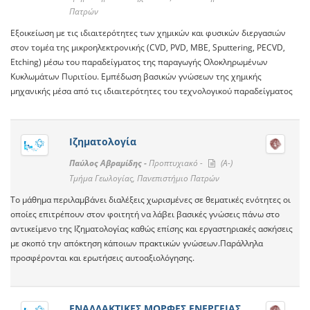
Πατρών
Εξοικείωση με τις ιδιαιτερότητες των χημικών και φυσικών διεργασιών
στον τομέα της μικροηλεκτρονικής (CVD, PVD, MBE, Sputtering, PECVD,
Etching) μέσω του παραδείγματος της παραγωγής Ολοκληρωμένων
Κυκλωμάτων Πυριτίου. Εμπέδωση βασικών γνώσεων της χημικής
μηχανικής μέσα από τις ιδιαιτερότητες του τεχνολογικού παραδείγματος
Ιζηματολογία
Παύλος Αβραμίδης -
Προπτυχιακό -
(A-)
Τμήμα Γεωλογίας, Πανεπιστήμιο Πατρών
Το μάθημα περιλαμβάνει διαλέξεις χωρισμένες σε θεματικές ενότητες οι
οποίες επιτρέπουν στον φοιτητή να λάβει βασικές γνώσεις πάνω στο
αντικείμενο της Ιζηματολογίας καθώς επίσης και εργαστηριακές ασκήσεις
με σκοπό την απόκτηση κάποιων πρακτικών γνώσεων.Παράλληλα
προσφέρονται και ερωτήσεις αυτοαξιολόγησης.
ΕΝΑΛΛΑΚΤΙΚΕΣ ΜΟΡΦΕΣ ΕΝΕΡΓΕΙΑΣ