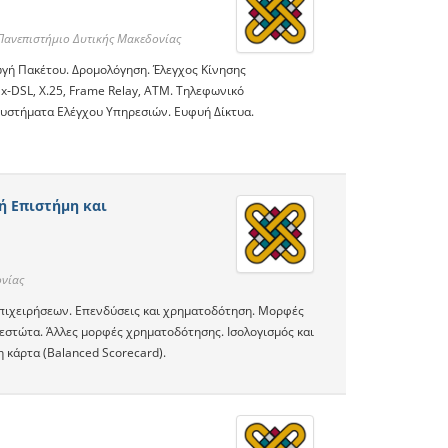
νεπιστήμιο Δυτικής Μακεδονίας
γή Πακέτου. Δρομολόγηση. Έλεγχος Κίνησης
x‐DSL, X.25, Frame Relay, ATM. Τηλεφωνικό
Συστήματα Ελέγχου Υπηρεσιών. Ευφυή Δίκτυα.
κή Επιστήμη και
νίας
επιχειρήσεων. Επενδύσεις και χρηματοδότηση. Μορφές
εστώτα. Άλλες μορφές χρηματοδότησης. Ισολογισμός και
 κάρτα (Balanced Scorecard).