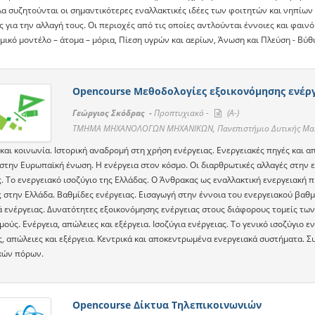
 συζητούνται οι σημαντικότερες εναλλακτικές ιδέες των φοιτητών και νηπίων γι
 για την αλλαγή τους. Οι περιοχές από τις οποίες αντλούνται έννοιες και φαινό
μικό μοντέλο – άτομα – μόρια, Πίεση υγρών και αερίων, Άνωση και Πλεύση - Βύθ
Opencourse Μεθοδολογίες εξοικονόμησης ενέργ
Γεώργιος Σκόδρας -
Προπτυχιακό -
(A-)
TMHMA ΜΗΧΑΝΟΛΟΓΩΝ ΜΗΧΑΝΙΚΩΝ, Πανεπιστήμιο Δυτικής Μα
και κοινωνία. Ιστορική αναδρομή στη χρήση ενέργειας. Ενεργειακές πηγές και α
 στην Ευρωπαϊκή ένωση. Η ενέργεια στον κόσμο. Οι διαρθρωτικές αλλαγές στην
. Το ενεργειακό ισοζύγιο της Ελλάδας. Ο Άνθρακας ως εναλλακτική ενεργειακή π
ς στην Ελλάδα. Βαθμίδες ενέργειας. Εισαγωγή στην έννοια του ενεργειακού βαθ
 ενέργειας. Δυνατότητες εξοικονόμησης ενέργειας στους διάφορους τομείς τω
ούς. Ενέργεια, απώλειες και εξέργεια. Ισοζύγια ενέργειας. Το γενικό ισοζύγιο 
, απώλειες και εξέργεια. Κεντρικά και αποκεντρωμένα ενεργειακά συστήματα. Σ
κών πόρων.
Opencourse Δίκτυα Τηλεπικοινωνιών