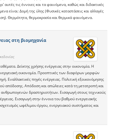
’ αυτές τις έννοιες και τα φαινόμενα, καθώς και διδακτικές
μενα είναι: Δομή της ύλης (Φυσικές καταστάσεις και αλλαγές
ιση). Θερμότητα, θερμοκρασία και θερμικά φαινόμενα.
ειας στη βιομηχανία
κεδονίας
ποθέματα. Δείκτης χρήσης ενέργειας στην οικονομία. Η
 ενεργειακή οικονομία. Προοπτικές των διαφόρων μορφών
ηγή. Εναλλακτικές πηγές ενέργειας. Πολιτική εξοικονόμησης
μού απόδοσης. Απόδοση και απώλειες κατά τη μετατροπή και
ν ανθρωπογενών δραστηριοτήτων. Εισαγωγή στους τεχνικούς
ενέργειας. Εισαγωγή στην έννοια του βαθμού ενεργειακής
υσχετισμός ωφέλιμου έργου, ενεργειακού συστήματος και