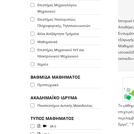
Επιστήμες Μηχανολόγου
Μηχανικού
Επιστήμες Υπολογιστών,
Ιστορικό 
Πληροφορικής, Τηλεπικοινωνιών
Αποθήκευ
Ενσωμάτω
Άλλα Ανεξάρτητα Τμήματα
εξαγωγής
Μαθηματικά
Μαθηματι
Επιστήμες Μηχανικού Η/Υ και
ιστοσελί
Ηλεκτρονικού Μηχανικού
εκπαιδευ
Χημεία
ΒΑΘΜΙΔΑ ΜΑΘΗΜΑΤΟΣ
Προπτυχιακό
ΑΚΑΔΗΜΑΪΚΟ ΙΔΡΥΜΑ
Το μάθημα
Πανεπιστήμιο Δυτικής Μακεδονίας
επιχειρεί
ΤΥΠΟΣ ΜΑΘΗΜΑΤΟΣ
περιλαμβ
Έργα", " 
(A+)