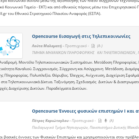
τερο κοινωνικό σύνολο μέσω της αξιοποίησης των πλέον σύγχρονων τεχνολογι
κό Κοινωνικό Ταμείο - ΕΚΤ) και από εθνικούς πόρους μέσω του Επιχειρησιακού
ll.gr του Εθνικού Στρατηγικού Πλαισίου Αναφοράς (ΕΣΠΑ).
Opencourse Εισαγωγή στις Τηλεπικοινωνίες
Λούτα Μαλαματή -
Προπτυχιακό -
(A-)
ΤΜΗΜΑ ΜΗΧΑΝΙΚΩΝ ΠΛΗΡΟΦΟΡΙΚΗΣ ΚΑΙ ΤΗΛΕΠΙΚΟΙΝΩΝΙΩΝ , Πα
 Αναδρομή. Μοντέλο Τηλεπικοινωνιακών Συστημάτων. Μετάδοση Πληροφορίας.
τικότητα Καναλιού. Συγχρονισμός. Σύγχρονη και Ασύγχρονη Μετάδοση. Διαμό
ς Πληροφορίας. Πολυπλεξία. Θόρυβος. Έλεγχος, Ανίχνευση, Διαχείριση Σφαλμά
 στα Τηλεπικοινωνιακά Δίκτυα. Ταξινόμηση. Σχεδιασμός Δικτύων & Διαστρωματ
Αρχές Διαχείρισης Δικτύων. Παραδείγματα Δικτύων.
Opencourse Έννοιες φυσικών επιστηµών Ι και 
Πέτρος Καριώτογλου -
Προπτυχιακό -
(A)
Παιδαγωγικό Τμήμα Νηπιαγωγών, Πανεπιστήμιο Δυτικής Μακεδ
αι βασικές έννοιες των Φυσικών Επιστημών και χρησιμοποιούνται στην πρόβλ