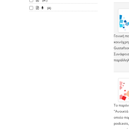
(A-)
(A)
Γενική π
κοινόχρη
Gustafso
Συνάφεια
παράλληλ
To παρόν
"Ανοικτά
οποίο πα
podcasts,