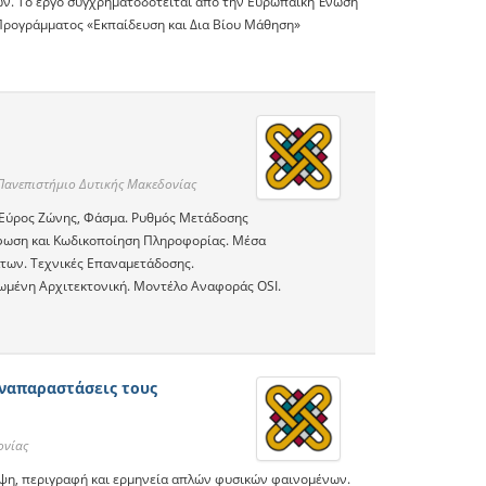
ών. Το έργο συγχρηματοδοτείται από την Ευρωπαϊκή Ένωση
 Προγράμματος «Εκπαίδευση και Δια Βίου Μάθηση»
νεπιστήμιο Δυτικής Μακεδονίας
 Εύρος Ζώνης, Φάσμα. Ρυθμός Μετάδοσης
ρφωση και Κωδικοποίηση Πληροφορίας. Μέσα
των. Τεχνικές Επαναμετάδοσης.
ωμένη Αρχιτεκτονική. Μοντέλο Αναφοράς OSI.
αναπαραστάσεις τους
ονίας
εψη, περιγραφή και ερμηνεία απλών φυσικών φαινομένων.