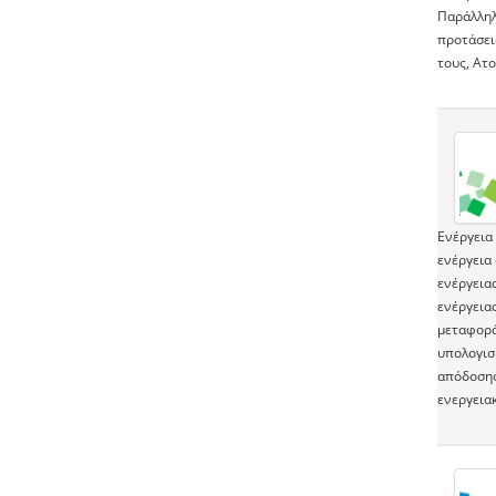
Παράλληλα
προτάσεις
τους, Ατο
Ενέργεια 
ενέργεια
ενέργειας
ενέργεια
μεταφορά
υπολογισμ
απόδοσης
ενεργεια