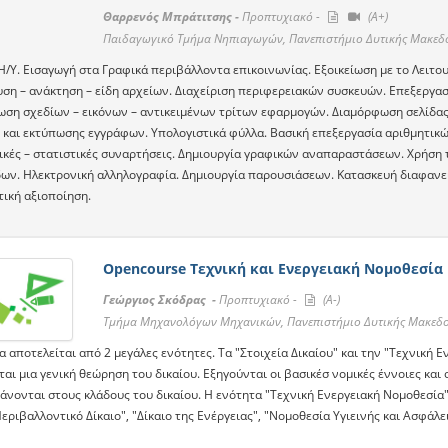
Θαρρενός Μπράτιτσης -
Προπτυχιακό -
(A+)
Παιδαγωγικό Τμήμα Νηπιαγωγών, Πανεπιστήμιο Δυτικής Μακεδ
Η/Υ. Εισαγωγή στα Γραφικά περιβάλλοντα επικοινωνίας. Εξοικείωση με το Λειτου
ση – ανάκτηση – είδη αρχείων. Διαχείριση περιφερειακών συσκευών. Επεξεργασ
ση σχεδίων – εικόνων – αντικειμένων τρίτων εφαρμογών. Διαμόρφωση σελίδας
 και εκτύπωσης εγγράφων. Υπολογιστικά φύλλα. Βασική επεξεργασία αριθμητικ
κές – στατιστικές συναρτήσεις. Δημιουργία γραφικών αναπαραστάσεων. Χρήση 
δων. Ηλεκτρονική αλληλογραφία. Δημιουργία παρουσιάσεων. Κατασκευή διαφανειώ
τική αξιοποίηση.
Opencourse Τεχνική και Ενεργειακή Νομοθεσία
Γεώργιος Σκόδρας -
Προπτυχιακό -
(A-)
Τμήμα Μηχανολόγων Μηχανικών, Πανεπιστήμιο Δυτικής Μακεδο
 αποτελείται από 2 μεγάλες ενότητες. Τα "Στοιχεία Δικαίου" και την "Τεχνική Ε
ται μια γενική θεώρηση του δικαίου. Εξηγούνται οι βασικέσ νομικές έννοιες και
άνονται στους κλάδους του δικαίου. Η ενότητα "Τεχνική Ενεργειακή Νομοθεσία"
Περιβαλλοντικό Δίκαιο", "Δίκαιο της Ενέργειας", "Νομοθεσία Υγιεινής και Ασφάλε