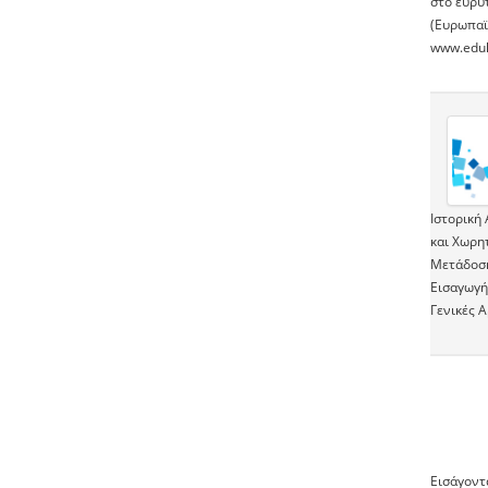
στο ευρύ
(Ευρωπαϊ
www.edul
Ιστορική
και Χωρη
Μετάδοση
Εισαγωγή
Γενικές 
Εισάγοντ