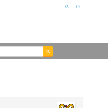
ελ
en