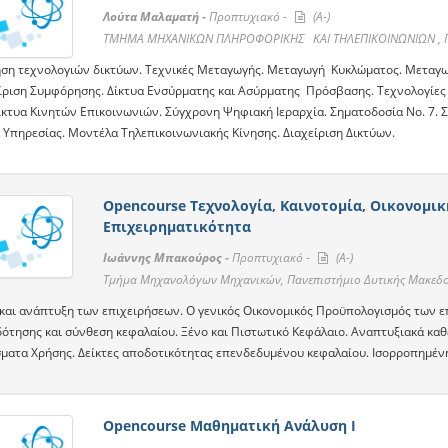
Λούτα Μαλαματή -
Προπτυχιακό -
(A-)
ΤΜΗΜΑ ΜΗΧΑΝΙΚΩΝ ΠΛΗΡΟΦΟΡΙΚΗΣ ΚΑΙ ΤΗΛΕΠΙΚΟΙΝΩΝΙΩΝ , Πα
ση τεχνολογιών δικτύων. Τεχνικές Μεταγωγής. Μεταγωγή Κυκλώματος. Μεταγω
είριση Συμφόρησης. Δίκτυα Ενσύρματης και Ασύρματης Πρόσβασης. Τεχνολογίες 
Δίκτυα Κινητών Επικοινωνιών. Σύγχρονη Ψηφιακή Ιεραρχία. Σηματοδοσία Νο. 7. 
 Υπηρεσίας. Μοντέλα Τηλεπικοινωνιακής Κίνησης. Διαχείριση Δικτύων.
Opencourse Τεχνολογία, Καινοτομία, Οικονομι
Επιχειρηματικότητα
Ιωάννης Μπακούρος -
Προπτυχιακό -
(A-)
Τμήμα Μηχανολόγων Μηχανικών, Πανεπιστήμιο Δυτικής Μακεδο
και ανάπτυξη των επιχειρήσεων. Ο γενικός Οικονομικός Προϋπολογισμός των 
ότησης και σύνθεση κεφαλαίου. Ξένο και Πιστωτικό Κεφάλαιο. Αναπτυξιακά καθ
ματα Χρήσης. Δείκτες αποδοτικότητας επενδεδυμένου κεφαλαίου. Ισορροπημένη
Opencourse Μαθηματική Ανάλυση Ι