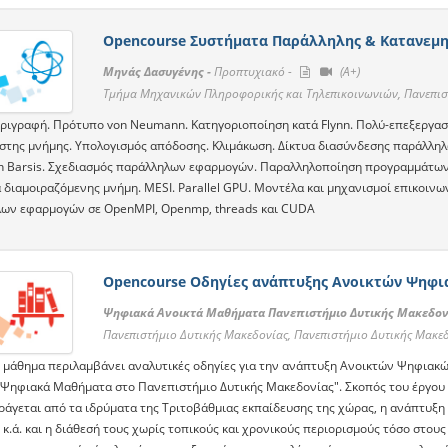
Opencourse Συστήματα Παράλληλης & Κατανεμη
Μηνάς Δασυγένης -
Προπτυχιακό -
(A+)
Τμήμα Μηχανικών Πληροφορικής και Τηλεπικοινωνιών, Πανεπισ
εριγραφή. Πρότυπο von Neumann. Κατηγοριοποίηση κατά Flynn. Πολύ-επεξεργασ
στης μνήμης. Υπολογισμός απόδοσης. Κλιμάκωση. Δίκτυα διασύνδεσης παράλληλ
n Barsis. Σχεδιασμός παράλληλων εφαρμογών. Παραλληλοποίηση προγραμμάτων 
 διαμοιραζόμενης μνήμη. MESI. Parallel GPU. Μοντέλα και μηχανισμοί επικοινω
ων εφαρμογών σε OpenMPI, Openmp, threads και CUDA
Opencourse Οδηγίες ανάπτυξης Ανοικτών Ψηφ
Ψηφιακά Ανοικτά Μαθήματα Πανεπιστήμιο Δυτικής Μακεδον
Πανεπιστήμιο Δυτικής Μακεδονίας, Πανεπιστήμιο Δυτικής Μακε
 μάθημα περιλαμβάνει αναλυτικές οδηγίες για την ανάπτυξη Ανοικτών Ψηφιακ
 Ψηφιακά Μαθήματα στο Πανεπιστήμιο Δυτικής Μακεδονίας". Σκοπός του έργου 
ράγεται από τα ιδρύματα της Τριτοβάθμιας εκπαίδευσης της χώρας, η ανάπτυξη
 κ.ά. και η διάθεσή τους χωρίς τοπικούς και χρονικούς περιορισμούς τόσο στου