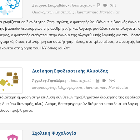
Σταύρος Σουραβλάς -
Προπτυχιακό -
(A+)
Οικονομικών Επιστημών, Πανεπιστήμιο Μακεδονίας
 χωρίζεται σε 3 ενότητες. Στην πρώτη, ο φοιτητής λαμβάνει τις βασικές έννοι
ς βασικών λειτουργιών της αριθμητικής και λογικής μονάδας του υπολογιστή, όπ
έρος, ο φοιτητής εισάγεται στην έννοια της αλγοριθμικής λογικής για την υλο
γισμικά, όπως ταξινόμηση και αναζήτηση. Τέλος, στο τρίτο μέρος, ο φοιτητής λ
κονται στη χρήση του Η/Υ όπως ιοί κλπ.
Διοίκηση Εφοδιαστικής Αλυσίδας
Άγγελος Σιφαλέρας -
Προπτυχιακό -
(A+)
Εφαρμοσμένης Πληροφορικής, Πανεπιστήμιο Μακεδονίας
 ιδιαίτερη έμφαση στην επίλυση σύνθετων προβλημάτων διοίκησης της εφοδιαστι
 δικτύου διανομής, κλπ.). Ακόμη, θα περιγραφούν διάφορα εκπαιδευτικά λογισμ
είδους προβλήματα.
Σχολική Ψυχολογία