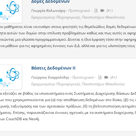
Δομές Δεδομένων
Γεωργία Κολωνιάρη -
Προπτυχιακό -
(A+)
Εφαρμοσμένης Πληροφορικής, Πανεπιστήμιο Μακεδονίας
ου μαθήματος είναι να εισάγει στους φοιτητές τις θεμελιώδεις δομές δεδομένω
ητα αυτών των δομών στην επίλυση προβλημάτων καθώς και πως αυτές οι αφη
οιώντας μια γλώσσα προγραμματισμού. Δίνεται η ίδια έμφαση τόσο στην αφηρημέ
να μάθουν για τις αφηρημένες έννοιες των Δ.Δ. αλλά και για τις υλοποίηση τους 
Βάσεις Δεδομένων ΙΙ
Γεώργιος Ευαγγελίδης -
Προπτυχιακό -
(A+)
Εφαρμοσμένης Πληροφορικής, Πανεπιστήμιο Μακεδονίας
α εξετάζει σε βάθος τα υποσυστήματα ενός Συστήματος Διαχείρισης Βάσεων Δεδ
ν που χρησιμοποιούνται για (α) την αποθήκευση δεδομένων στο δίσκο, (β) τις 
ερικής ταξινόμησης και των σχεσιακών πράξεων, (δ) τη βελτιστοποίηση αιτημάτ
ήματος. Επίσης, παρουσιάζονται έννοιες σχετικές με τα συστήματα διαχείρισης
ων CouchDB και Neo4j.