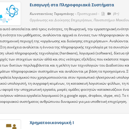
Εισαγωγή στα Πληροφοριακά Συστήματα
Κωνσταντίνος Ταραμπάνης -
Προπτυχιακό -
(A+)
Οργάνωσης και Διοίκησης Επιχειρήσεων, Πανεπιστήμιο Μακεδον
 αυτό αποτελείται από τρεις ενότητες, τη θεωρητική, την εργαστηριακή ενότητ
ή ενότητα του μαθήματος, αναλύονται αρχικά οι έννοιες των πληροφοριακών σ
επιστημονική περιοχή της «οργάνωσης και διοίκησης επιχειρήσεων». Αναλύονται
 Στη συνέχεια αναλύεται η έννοια της πληροφορικής τεχνολογία με τα συνιστών
η: υλικό πληροφορικής τεχνολογίας (hardware), λογισμικό (software), δίκτυα η
ρχές των στοιχείων αυτών αλλά και στις νεότερες εξελίξεις που εκάστοτε παρου
α των δικτύων περιλαμβάνεται και η μελέτη των τεχνολογιών του Διαδικτύου και
μάτων πληροφοριακών συστημάτων και αναλύονται με βάση τα προηγούμενα. Σ
ργαλεία λογισμικού που χρησιμοποιούνται στον προσωπικό ηλεκτρονικό υπολογισ
ικού υπολογιστή, τη συγγραφή κειμένων, τη κατασκευή λογιστικών φύλλων, τη π
υ αφορά την υποχρεωτική εργασία, μικρές ομάδες φοιτητών κατασκευάζουν ένα ι
ιήσουν κάποια εργαλεία λογισμικού (π.χ.google apps, dropbox, skype, etc). Τ
ροφοριακού συστήματος ανθρώπινου δυναμικού για μια υποθετική επιχείρηση.
Χρηματοοικονομική Ι