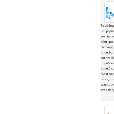
Το μάθημα
θεωρητικ
για την 
σύστημα.
ταξινόμησ
βασικές α
κατηγορί
παραδειγ
βασικά ε
ηλεκτρον
μέρος πο
χρησιμοπο
ενός πλη