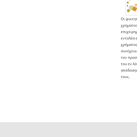
Οι φοιτη
χρηματοο
επιχειρη
εντολέα-
χρήματος
συνέχεια
τον προσ
του εν λό
απόδοσης
τους.