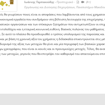
Ιωάννης Ταμπακούδης -
Προπτυχιακό -
(A+)
Οργάνωσης και Διοίκησης Επιχειρήσεων, Πανεπιστήμιο Μακεδον
τές θα γνωρίσουν ποιες είναι οι αποφάσεις που λαμβάνονται από τους χρηματο
ικονομικά εργαλεία που συνδράμουν στη βέλτιστη λειτουργία της επιχείρησης
ματικών οργανώσεων και των επίκαιρων ζητημάτων που αντιμετωπίζουν οι επιχει
εντολοδόχου και η εταιρική κοινωνική ευθύνη. Βασικός πυλώνας του μαθήματος 
. Σε αυτό το πλαίσιο θα προσδιορισθεί ο τρόπος υπολογισμού της παρούσας και
 και με βάση τη χρονική αξία του χρήματος η διδασκαλία επικεντρώνεται στις 
διορισμό της αξίας των μετοχών θα γίνει και μία περιγραφή των βασικών χαρα
γω χρεογράφου, που είναι οι κοινές και οι προνομιούχες μετοχές. Τέλος, θα α
 των μετοχών, γεγονός που θα επιτρέψει τον καθορισμό του απαιτούμενου επιτ