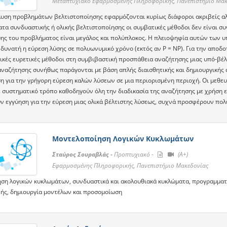
Μεταπτυχιακό Εφαρμοσμένης Πληροφορικής, Πανεπιστήμιο Μακ
λυση προβλημάτων βελτιστοποίησης εφαρμόζονται κυρίως διάφοροι ακριβείς α
τα συνδυαστικής ή ολικής βελτιστοποίησης οι συμβατικές μέθοδοι δεν είναι συ
ης του προβλήματος είναι μεγάλος και πολύπλοκος. Η πλειοψηφία αυτών των υ
 δυνατή η εύρεση λύσης σε πολυωνυμικό χρόνο (εκτός αν P = NP). Για την αποδ
ικές ευρετικές μέθοδοι στη συμβιβαστική προσπάθεια αναζήτησης μιας υπό-βέλ
αναζήτησης συνήθως παράγονται με βάση απλής διαισθητικής και δημιουργικής 
η για την γρήγορη εύρεση καλών λύσεων σε μια περιορισμένη περιοχή. Οι μεθευ
ε συστηματικό τρόπο καθοδηγούν όλη την διαδικασία της αναζήτησης με χρήση ε
ν εγγύηση για την εύρεση μιας ολικά βέλτιστης λύσεως, συχνά προσφέρουν πολ
Μοντελοποίηση Λογικών Κυκλωμάτων
Σταύρος Σουραβλάς -
Προπτυχιακό -
(A+)
Εφαρμοσμένης Πληροφορικής, Πανεπιστήμιο Μακεδονίας
ση λογικών κυκλωμάτων, συνδυαστικά και ακολουθιακά κυκλώματα, προγραμματι
ής, δημιουργία μοντέλων και προσομοίωση