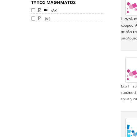
ΤΥΠΟΣ ΜΑΘΗΜΑΤΟΣ
(A+)
(A-)
Η σχολική
κόσμου. 
σε όλα τα
υπόλοιπο
Στο Γ΄ ε
εμπλουτίσ
ερωτηματ