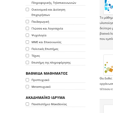
Πληροφορικής, Τηλεπικοινωνιών
Οικονομικά και Διοίκηση
Επιχειρήσεων
Το μάθημα
Παιδαγωγική
υλοποίηση
δεύτερο μ
Γλώσσα και Λογοτεχνία
βασικά λο
Ψυχολογία
που εμπλέ
ΜΜΕ και Επικοινωνίες
Πολιτικές Επιστήμες
Τέχνες
Επιστήμη της πληροφόρησης
ΒΑΘΜΙΔΑ ΜΑΘΗΜΑΤΟΣ
Θα δοθεί
Προπτυχιακό
οργάνωση
Μεταπτυχιακό
τέτοιου 
ΑΚΑΔΗΜΑΪΚΟ ΙΔΡΥΜΑ
Πανεπιστήμιο Μακεδονίας