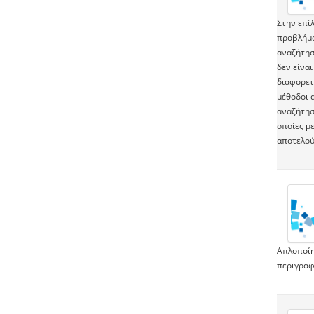
Στην επί
προβλήμα
αναζήτησ
δεν είναι
διαφορετ
μέθοδοι 
αναζήτησ
οποίες μ
αποτελού
Απλοποίη
περιγραφ