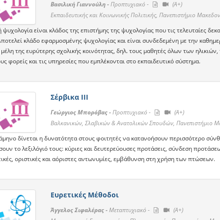
Βασιλική Γιαννούλη -
Προπτυχιακό -
(A+)
Εκπαιδευτικής και Κοινωνικής Πολιτικής, Πανεπιστήμιο Μακεδον
 ψυχολογία είναι κλάδος της επιστήμης της ψυχολογίας που τις τελευταίες δεκ
Αποτελεί κλάδο εφαρμοσμένης ψυχολογίας και είναι συνδεδεμένη με την καθημ
 μέλη της ευρύτερης σχολικής κοινότητας, δηλ. τους μαθητές όλων των ηλικιών, 
υς φορείς και τις υπηρεσίες που εμπλέκονται στο εκπαιδευτικό σύστημα.
Σέρβικα ΙΙΙ
Γεώργιος Μπορόβας -
Προπτυχιακό -
(A+)
Βαλκανικών, Σλαβικών & Ανατολικών Σπουδών, Πανεπιστήμιο Μ
ξάμηνο δίνεται η δυνατότητα στους φοιτητές να κατανοήσουν περισσότερο σύνθ
ουν το λεξιλόγιό τους: κύριες και δευτερεύουσες προτάσεις, σύνδεση προτάσεων
ικές, οριστικές και αόριστες αντωνυμίες, εμβάθυνση στη χρήση των πτώσεων.
Ευρετικές Μέθοδοι
Άγγελος Σιφαλέρας -
Μεταπτυχιακό -
(A+)