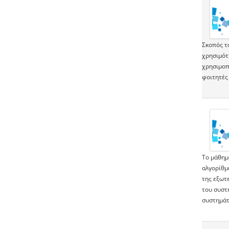
Σκοπός τ
χρησιμότ
χρησιμοπ
φοιτητές 
Το μάθημ
αλγορίθμω
της εξωτ
του συστ
συστημάτ