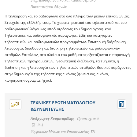
Ενημέρωσης, Εθνικό και Καποδιστριακό
Πανεπιστήμιο Αθηνών
H τηλεόραση και το ραδιόφωνο στο όλο πλέγμα των μέσων επικοινωνίας.
Στοιχεία της εξέλιξής τους. Tα χαρακτηριστικά του τηλεοπτικού και του
ραδιοφωνικού λόγου ως υποδιαιρέσεως του δημοσιογραφικού.
Τηλεοπτικές και ραδιοφωνικές παραγωγές. Είδη και κατηγορίες
τηλεοπτικών και ραδιοφωνικών προγραμμάτων. Εσωτερική διάρθρωση,
λειτουργία, διεύθυνση και διοίκηση τηλεοπτικών και ραδιοφωνικών
σταθμών. Επιπλέον, στο πλαίσιο του μαθήματος εξετάζονται η παραγωγή
τηλεοπτικών προγραμμάτων, η εσωτερική διάθρωση, τα τμήματα, η
διοίκηση και η λειτουργία των τηλεοπτικών σταθμών. Βασικοί παράγοντες
στην δημιουργία της τηλεοπτικής εικόνας (φωτισμός, εικόνα,
κίνηση,σκηνογραφία, ήχος).
ΤΕΧΝΙΚΕΣ ΕΡΩΤΗΜΑΤΟΛΟΓΙΟΥ
&ΣΥΝΕΝΤΕΥΞΗΣ
Ανάργυρος Κουμπαρέλης -
Προπτυχιακό -
(A-)
Ψηφιακών Μέσων και Επικοινωνίας, ΤΕΙ