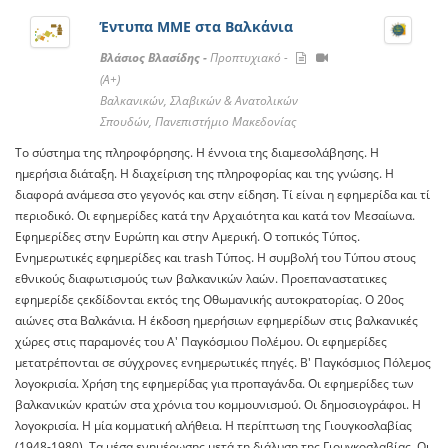
Έντυπα ΜΜΕ στα Βαλκάνια
Βλάσιος Βλασίδης -
Προπτυχιακό -
(A+)
Βαλκανικών, Σλαβικών & Ανατολικών
Σπουδών, Πανεπιστήμιο Μακεδονίας
Το σύστημα της πληροφόρησης. Η έννοια της διαμεσολάβησης. H
ημερήσια διάταξη. Η διαχείριση της πληροφορίας και της γνώσης. Η
διαφορά ανάμεσα στο γεγονός και στην είδηση. Τί είναι η εφημερίδα και τί
περιοδικό. Οι εφημερίδες κατά την Αρχαιότητα και κατά τον Μεσαίωνα.
Εφημερίδες στην Ευρώπη και στην Αμερική. Ο τοπικός Τύπος.
Ενημερωτικές εφημερίδες και trash Τύπος. Η συμβολή του Τύπου στους
εθνικούς διαφωτισμούς των βαλκανικών λαών. Προεπαναστατικες
εφημερίδε ςεκδίδονται εκτός της Οθωμανικής αυτοκρατορίας. Ο 20ος
αιώνες στα Βαλκάνια. Η έκδοση ημερήσιων εφημερίδων στις βαλκανικές
χώρες στις παραμονές του Α' Παγκόσμιου Πολέμου. Οι εφημερίδες
μετατρέπονται σε σύγχρονες ενημερωτικές πηγές. Β' Παγκόσμιος Πόλεμος
λογοκρισία. Χρήση της εφημερίδας για προπαγάνδα. Οι εφημερίδες των
βαλκανικών κρατών στα χρόνια του κομμουνισμού. Οι δημοσιογράφοι. Η
λογοκρισία. Η μία κομματική αλήθεια. Η περίπτωση της Γιουγκοσλαβίας
(1948-1980). Τα μέσα ενημέρωσης μετά τη διάλυση της Γιουγκοσλαβίας. Οι