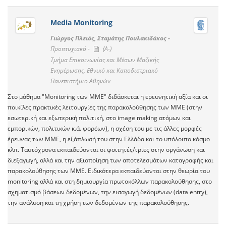
Media Monitoring
Γιώργος Πλειός, Σταμάτης Πουλακιδάκος -
Προπτυχιακό -
(A-)
Τμήμα Επικοινωνίας και Μέσων Μαζικής
Ενημέρωσης, Εθνικό και Καποδιστριακό
Πανεπιστήμιο Αθηνών
Στο μάθημα "Monitoring των ΜΜΕ" διδάσκεται η ερευνητική αξία και οι
ποικίλες πρακτικές λειτουργίες της παρακολούθησης των ΜΜΕ (στην
εσωτερική και εξωτερική πολιτική, στο image making ατόμων και
εμπορικών, πολιτικών κ.ά. φορέων), η σχέση του με τις άλλες μορφές
έρευνας των ΜΜΕ, η εξάπλωσή του στην Ελλάδα και το υπόλοιπο κόσμο
κλπ. Ταυτόχρονα εκπαιδεύονται οι φοιτητές/τριες στην οργάνωση και
διεξαγωγή, αλλά και την αξιοποίηση των αποτελεσμάτων καταγραφής και
παρακολούθησης των ΜΜΕ. Ειδικότερα εκπαιδεύονται στην θεωρία του
monitoring αλλά και στη δημιουργία πρωτοκόλλων παρακολούθησης, στο
σχηματισμό βάσεων δεδομένων, την εισαγωγή δεδομένων (data entry),
την ανάλυση και τη χρήση των δεδομένων της παρακολούθησης.