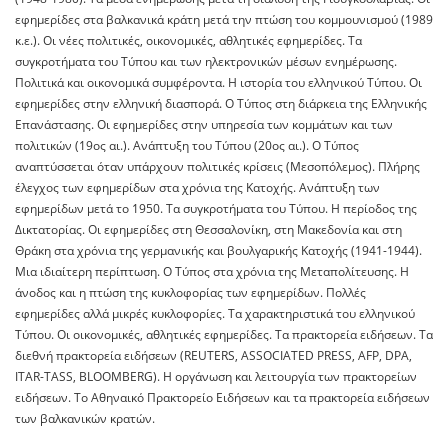
εφημερίδες στα βαλκανικά κράτη μετά την πτώση του κομμουνισμού (1989
κ.ε.). Οι νέες πολιτικές, οικονομικές, αθλητικές εφημερίδες. Τα
συγκροτήματα του Τύπου και των ηλεκτρονικών μέσων ενημέρωσης.
Πολιτικά και οικονομικά συμφέροντα. Η ιστορία του ελληνικού Τύπου. Οι
εφημερίδες στην ελληνική διασπορά. Ο Τύπος στη διάρκεια της Ελληνικής
Επανάστασης. Οι εφημερίδες στην υπηρεσία των κομμάτων και των
πολιτικών (19ος αι.). Ανάπτυξη του Τύπου (20ος αι.). Ο Τύπος
αναπτύσσεται όταν υπάρχουν πολιτικές κρίσεις (Μεσοπόλεμος). Πλήρης
έλεγχος των εφημερίδων στα χρόνια της Κατοχής. Ανάπτυξη των
εφημερίδων μετά το 1950. Τα συγκροτήματα του Τύπου. Η περίοδος της
Δικτατορίας. Οι εφημερίδες στη Θεσσαλονίκη, στη Μακεδονία και στη
Θράκη στα χρόνια της γερμανικής και βουλγαρικής Κατοχής (1941-1944).
Μια ιδιαίτερη περίπτωση. Ο Τύπος στα χρόνια της Μεταπολίτευσης. Η
άνοδος και η πτώση της κυκλοφορίας των εφημερίδων. Πολλές
εφημερίδες αλλά μικρές κυκλοφορίες. Τα χαρακτηριστικά του ελληνικού
Τύπου. Οι οικονομικές, αθλητικές εφημερίδες. Τα πρακτορεία ειδήσεων. Τα
διεθνή πρακτορεία ειδήσεων (REUTERS, ASSOCIATED PRESS, AFP, DPA,
ITAR-TASS, BLOOMBERG). H οργάνωση και λειτουργία των πρακτορείων
ειδήσεων. Το Αθηναικό Πρακτορείο Ειδήσεων και τα πρακτορεία ειδήσεων
των βαλκανικών κρατών.