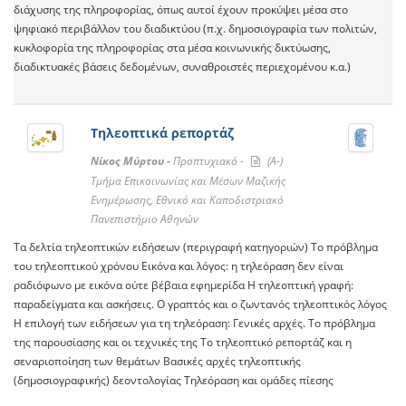
διάχυσης της πληροφορίας, όπως αυτοί έχουν προκύψει μέσα στο
ψηφιακό περιβάλλον του διαδικτύου (π.χ. δημοσιογραφία των πολιτών,
κυκλοφορία της πληροφορίας στα μέσα κοινωνικής δικτύωσης,
διαδικτυακές βάσεις δεδομένων, συναθροιστές περιεχομένου κ.α.)
Τηλεοπτικά ρεπορτάζ
Νίκος Μύρτου -
Προπτυχιακό -
(A-)
Τμήμα Επικοινωνίας και Μέσων Μαζικής
Ενημέρωσης, Εθνικό και Καποδιστριακό
Πανεπιστήμιο Αθηνών
Tα δελτία τηλεοπτικών ειδήσεων (περιγραφή κατηγοριών) Tο πρόβλημα
του τηλεοπτικού χρόνου Eικόνα και λόγος: η τηλεόραση δεν είναι
ραδιόφωνο με εικόνα ούτε βέβαια εφημερίδα H τηλεοπτική γραφή:
παραδείγματα και ασκήσεις. O γραπτός και ο ζωντανός τηλεοπτικός λόγος
H επιλογή των ειδήσεων για τη τηλεόραση: Γενικές αρχές. Tο πρόβλημα
της παρουσίασης και οι τεχνικές της Tο τηλεοπτικό ρεπορτάζ και η
σεναριοποίηση των θεμάτων Bασικές αρχές τηλεοπτικής
(δημοσιογραφικής) δεοντολογίας Tηλεόραση και ομάδες πίεσης