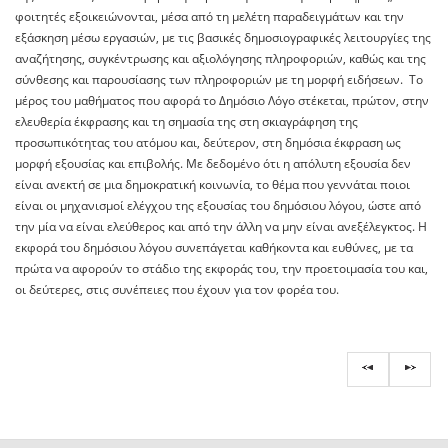
φοιτητές εξοικειώνονται, μέσα από τη μελέτη παραδειγμάτων και την
εξάσκηση μέσω εργασιών, με τις βασικές δημοσιογραφικές λειτουργίες της
αναζήτησης, συγκέντρωσης και αξιολόγησης πληροφοριών, καθώς και της
σύνθεσης και παρουσίασης των πληροφοριών με τη μορφή ειδήσεων. Το
μέρος του μαθήματος που αφορά το Δημόσιο Λόγο στέκεται, πρώτον, στην
ελευθερία έκφρασης και τη σημασία της στη σκιαγράφηση της
προσωπικότητας του ατόμου και, δεύτερον, στη δημόσια έκφραση ως
μορφή εξουσίας και επιβολής. Με δεδομένο ότι η απόλυτη εξουσία δεν
είναι ανεκτή σε μια δημοκρατική κοινωνία, το θέμα που γεννάται ποιοι
είναι οι μηχανισμοί ελέγχου της εξουσίας του δημόσιου λόγου, ώστε από
την μία να είναι ελεύθερος και από την άλλη να μην είναι ανεξέλεγκτος. Η
εκφορά του δημόσιου λόγου συνεπάγεται καθήκοντα και ευθύνες, με τα
πρώτα να αφορούν το στάδιο της εκφοράς του, την προετοιμασία του και,
οι δεύτερες, στις συνέπειες που έχουν για τον φορέα του.