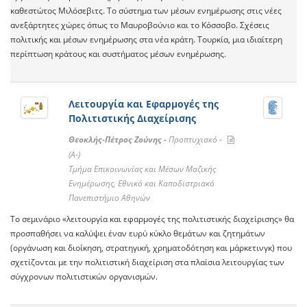
καθεστώτος Μιλόσεβιτς. Το σύστημα των μέσων ενημέρωσης στις νέες
ανεξάρτητες χώρες όπως το Μαυροβούνιο και το Κόσσοβο. Σχέσεις
πολιτικής και μέσων ενημέρωσης στα νέα κράτη. Τουρκία, μια ιδιαίτερη
περίπτωση κράτους και συστήματος μέσων ενημέρωσης.
Λειτουργία και Εφαρμογές της
Πολιτιστικής Διαχείρισης
Θεοκλής-Πέτρος Ζούνης -
Προπτυχιακό -
(A-)
Τμήμα Επικοινωνίας και Μέσων Μαζικής
Ενημέρωσης, Εθνικό και Καποδιστριακό
Πανεπιστήμιο Αθηνών
Το σεμινάριο «λειτουργία και εφαρμογές της πολιτιστικής διαχείρισης» θα
προσπαθήσει να καλύψει έναν ευρύ κύκλο θεμάτων και ζητημάτων
(οργάνωση και διοίκηση, στρατηγική, χρηματοδότηση και μάρκετινγκ) που
σχετίζονται με την πολιτιστική διαχείριση στα πλαίσια λειτουργίας των
σύγχρονων πολιτιστικών οργανισμών.