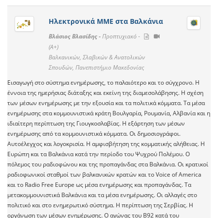
Ηλεκτρονικά ΜΜΕ στα Βαλκάνια
Βλάσιος Βλασίδης -
Προπτυχιακό -
(A+)
Βαλκανικών, Σλαβικών & Ανατολικών
Σπουδών, Πανεπιστήμιο Μακεδονίας
Εισαγωγή στο σύστημα ενημέρωσης, το παλαιότερο και το σύγχρονο. Η
έννοια της ημερήσιας διάταξης και εκείνη της διαμεσολάβησης. Η σχέση
των μέσων ενημέρωσης με την εξουσία και τα πολιτικά κόμματα. Τα μέσα
ενημέρωσης στα κομμουνιστικά κράτη Βουλγαρία, Ρουμανία, Αλβανία και η
ιδιαίτερη περίπτωση της Γιουγκοσλαβίας. Η εξάρτηση των μέσων
ενημέρωσης από τα κομμουνιστικά κόμματα. Οι δημοσιογράφοι.
Αυτοέλεγχος και λογοκρισία. Η αμφισβήτηση της κομματικής αλήθειας. Η
Ευρώπη και τα Βαλκάνια κατά την περίοδο του Ψυχρού Πολέμου. Ο
πόλεμος του ραδιοφώνου και της προπαγάνδας στα Βαλκάνια. Οι κρατικοί
ραδιοφωνικοί σταθμοί των βαλκανικών κρατών και το Voice of America
και το Radio Free Europe ως μέσα ενημέρωσης και προπαγάνδας. Τα
μετακομμουνιστικά Βαλκάνια και τα μέσα ενημέρωσης. Οι αλλαγές στο
πολιτικό και στο ενημερωτικό σύστημα. Η περίπτωση της Σερβίας. Η
οργάνωση των μέσων ενημέρωσης. O αγώνας του Β92 κατά του