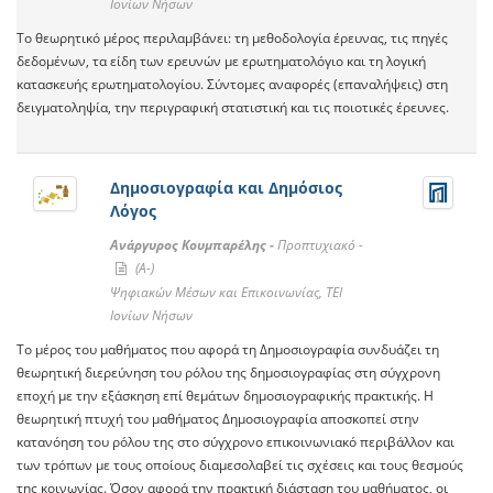
Ιονίων Νήσων
Το θεωρητικό μέρος περιλαμβάνει: τη μεθοδολογία έρευνας, τις πηγές
δεδομένων, τα είδη των ερευνών με ερωτηματολόγιο και τη λογική
κατασκευής ερωτηματολογίου. Σύντομες αναφορές (επαναλήψεις) στη
δειγματοληψία, την περιγραφική στατιστική και τις ποιοτικές έρευνες.
Δημοσιογραφία και Δημόσιος
Λόγος
Ανάργυρος Κουμπαρέλης -
Προπτυχιακό -
(A-)
Ψηφιακών Μέσων και Επικοινωνίας, ΤΕΙ
Ιονίων Νήσων
Το μέρος του μαθήματος που αφορά τη Δημοσιογραφία συνδυάζει τη
θεωρητική διερεύνηση του ρόλου της δημοσιογραφίας στη σύγχρονη
εποχή με την εξάσκηση επί θεμάτων δημοσιογραφικής πρακτικής. Η
θεωρητική πτυχή του μαθήματος Δημοσιογραφία αποσκοπεί στην
κατανόηση του ρόλου της στο σύγχρονο επικοινωνιακό περιβάλλον και
των τρόπων με τους οποίους διαμεσολαβεί τις σχέσεις και τους θεσμούς
της κοινωνίας. Όσον αφορά την πρακτική διάσταση του μαθήματος, οι