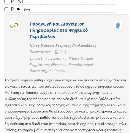
(A-)
(A+)
Παραγωγή και Διαχείριση
Πληροφορίας στο Ψηφιακό
Περιβάλλον
Νίκος Μύρτου, Σταμάτης Πουλακιδάκος -
Προπτυχιακό -
(A-)
Τμήμα Επικοινωνίας και Μέσων Μαζικής
Ενημέρωσης, Εθνικό και Καποδιστριακό
Πανεπιστήμιο Αθηνών
Το προτεινόμενο μάθημα έχει σαν στόχο να αναλύσει τα νέα εργαλεία και
τις νέες δεξιότητες που απαιτούνται στο νέο σύγχρονο ψηφιακό κόσμο.
Με βάση τις βασικές αρχές οπτικοακουστικής παραγωγής και της
κυκλοφορίας της πληροφορίας στα νέα διαδικτυακά περιβάλλοντα θα
εξεταστούν οι τεχνολογικές αλλαγές και πως αυτές επηρεάζουν τον κάθε
δημοσιογράφο. Συνοπτικά θα εξεταστούν τα νέα ψηφιακά εργαλεία και τα
μυστικά χρήσης τους καθώς και οι νέες τεχνολογίες στην έρευνα και την
δημοσίευση στο διαδίκτυο (metadata, search engines, cloud storage κτλ.)
Επίσης, το παρόν μάθημα στοχεύει στο να προσεγγίσει νέους τρόπους