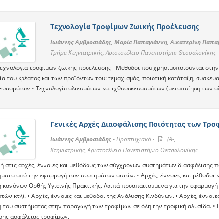
Τεχνολογία Τροφίμων Ζωικής Προέλευσης
Ιωάννης Αμβροσιάδης, Μαρία Παπαγιάννη, Αικατερίνη Παπα
Τμήμα Κτηνιατρικής, Αριστοτέλειο Πανεπιστήμιο Θεσσαλονίκης
 τεχνολογία τροφίμων ζωικής προέλευσης - Μέθοδοι που χρησιμοποιούνται στην 
ία του κρέατος και των προϊόντων του: τεμαχισμός, ποιοτική κατάταξη, συσκευα
ευασμάτων • Τεχνολογία αλιευμάτων και ιχθυοσκευασμάτων (μεταποίηση των α
Γενικές Αρχές Διασφάλισης Ποιότητας των Τρο
Ιωάννης Αμβροσιάδης -
Προπτυχιακό -
(A-)
Κτηνιατρικής, Αριστοτέλειο Πανεπιστήμιο Θεσσαλονίκης
γή στις αρχές, έννοιες και μεθόδους των σύγχρονων συστημάτων διασφάλισης π
ήματα από την εφαρμογή των συστημάτων αυτών. • Αρχές, έννοιες και μέθοδοι 
 κανόνων Ορθής Υγιεινής Πρακτικής. Λοιπά προαπαιτούμενα για την εφαρμογή
ών κτλ). • Αρχές, έννοιες και μέθοδοι της Ανάλυσης Κινδύνων. • Αρχές, έννοι
 του συστήματος στην παραγωγή των τροφίμων σε όλη την τροφική αλυσίδα. • 
σης ασφάλειας τροφίμων.