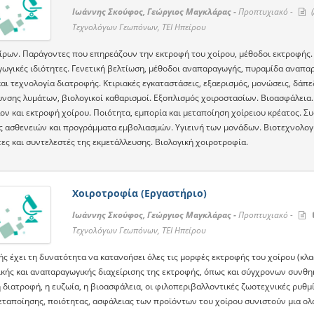
Ιωάννης Σκούφος, Γεώργιος Μαγκλάρας -
Προπτυχιακό -
(
Τεχνολόγων Γεωπόνων, ΤΕΙ Ηπείρου
ίρων. Παράγοντες που επηρεάζουν την εκτροφή του χοίρου, μέθοδοι εκτροφής. 
ωγικές ιδιότητες. Γενετική βελτίωση, μέθοδοι αναπαραγωγής, πυραμίδα αναπα
αι τεχνολογία διατροφής. Κτιριακές εγκαταστάσεις, εξαερισμός, μονώσεις, δάπ
νσης λυμάτων, βιολογικοί καθαρισμοί. Εξοπλισμός χοιροστασίων. Βιοασφάλεια.
ον και εκτροφή χοίρου. Ποιότητα, εμπορία και μεταποίηση χοίρειου κρέατος. 
 ασθενειών και προγράμματα εμβολιασμών. Υγιεινή των μονάδων. Βιοτεχνολογία
ες και συντελεστές της εκμετάλλευσης. Βιολογική χοιροτροφία.
Χοιροτροφία (Εργαστήριο)
Ιωάννης Σκούφος, Γεώργιος Μαγκλάρας -
Προπτυχιακό -
Τεχνολόγων Γεωπόνων, ΤΕΙ Ηπείρου
ής έχει τη δυνατότητα να κατανοήσει όλες τις μορφές εκτροφής του χοίρου (κ
κής και αναπαραγωγικής διαχείρισης της εκτροφής, όπως και σύγχρονων συνθηκ
η διατροφή, η ευζωία, η βιοασφάλεια, οι φιλοπεριβαλλοντικές ζωοτεχνικές ρυθμίσ
εταποίησης, ποιότητας, ασφάλειας των προϊόντων του χοίρου συνιστούν μια ο