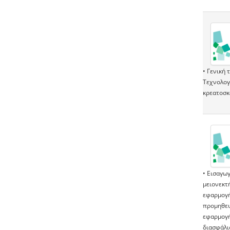
• Γενική
Τεχνολογ
κρεατοσκ
• Εισαγω
μειονεκτ
εφαρμογή
προμηθευτ
εφαρμογή
διασφάλι