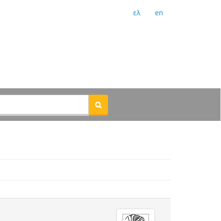
ελ
en