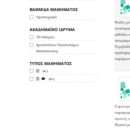
ΒΑΘΜΙΔΑ ΜΑΘΗΜΑΤΟΣ
Προπτυχιακό
Φυλές χο
αναπαραγ
ΑΚΑΔΗΜΑΪΚΟ ΙΔΡΥΜΑ
μέθοδοι κ
ΤΕΙ Ηπείρου
απομάκρυ
Αριστοτέλειο Πανεπιστήμιο
Περιβάλλ
Θεσσαλονίκης
πρόληψης
παράγοντ
ΤΥΠΟΣ ΜΑΘΗΜΑΤΟΣ
(A-)
(A+)
Ο φοιτητ
παραγωγι
υγιεινή, 
θέματα μ