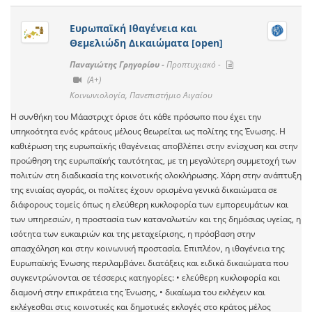
Ευρωπαϊκή Ιθαγένεια και
Θεμελιώδη Δικαιώματα [open]
Παναγιώτης Γρηγορίου -
Προπτυχιακό -
(A+)
Κοινωνιολογία, Πανεπιστήμιο Αιγαίου
Η συνθήκη του Μάαστριχτ όρισε ότι κάθε πρόσωπο που έχει την
υπηκοότητα ενός κράτους μέλους θεωρείται ως πολίτης της Ένωσης. Η
καθιέρωση της ευρωπαϊκής ιθαγένειας αποβλέπει στην ενίσχυση και στην
προώθηση της ευρωπαϊκής ταυτότητας, με τη μεγαλύτερη συμμετοχή των
πολιτών στη διαδικασία της κοινοτικής ολοκλήρωσης. Χάρη στην ανάπτυξη
της ενιαίας αγοράς, οι πολίτες έχουν ορισμένα γενικά δικαιώματα σε
διάφορους τομείς όπως η ελεύθερη κυκλοφορία των εμπορευμάτων και
των υπηρεσιών, η προστασία των καταναλωτών και της δημόσιας υγείας, η
ισότητα των ευκαιριών και της μεταχείρισης, η πρόσβαση στην
απασχόληση και στην κοινωνική προστασία. Επιπλέον, η ιθαγένεια της
Ευρωπαϊκής Ένωσης περιλαμβάνει διατάξεις και ειδικά δικαιώματα που
συγκεντρώνονται σε τέσσερις κατηγορίες: • ελεύθερη κυκλοφορία και
διαμονή στην επικράτεια της Ένωσης, • δικαίωμα του εκλέγειν και
εκλέγεσθαι στις κοινοτικές και δημοτικές εκλογές στο κράτος μέλος