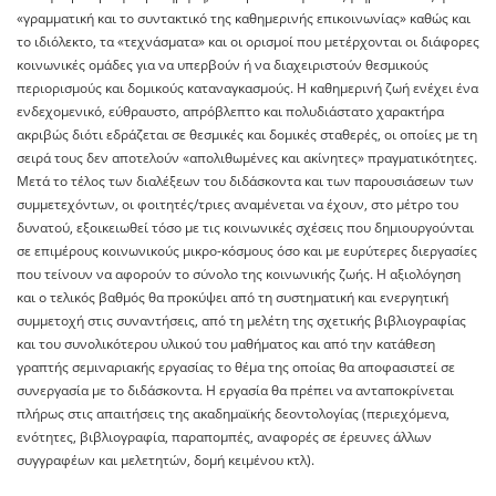
«γραμματική και το συντακτικό της καθημερινής επικοινωνίας» καθώς και
το ιδιόλεκτο, τα «τεχνάσματα» και οι ορισμοί που μετέρχονται οι διάφορες
κοινωνικές ομάδες για να υπερβούν ή να διαχειριστούν θεσμικούς
περιορισμούς και δομικούς καταναγκασμούς. Η καθημερινή ζωή ενέχει ένα
ενδεχομενικό, εύθραυστο, απρόβλεπτο και πολυδιάστατο χαρακτήρα
ακριβώς διότι εδράζεται σε θεσμικές και δομικές σταθερές, οι οποίες με τη
σειρά τους δεν αποτελούν «απολιθωμένες και ακίνητες» πραγματικότητες.
Μετά το τέλος των διαλέξεων του διδάσκοντα και των παρουσιάσεων των
συμμετεχόντων, οι φοιτητές/τριες αναμένεται να έχουν, στο μέτρο του
δυνατού, εξοικειωθεί τόσο με τις κοινωνικές σχέσεις που δημιουργούνται
σε επιμέρους κοινωνικούς μικρο-κόσμους όσο και με ευρύτερες διεργασίες
που τείνουν να αφορούν το σύνολο της κοινωνικής ζωής. Η αξιολόγηση
και ο τελικός βαθμός θα προκύψει από τη συστηματική και ενεργητική
συμμετοχή στις συναντήσεις, από τη μελέτη της σχετικής βιβλιογραφίας
και του συνολικότερου υλικού του μαθήματος και από την κατάθεση
γραπτής σεμιναριακής εργασίας το θέμα της οποίας θα αποφασιστεί σε
συνεργασία με το διδάσκοντα. Η εργασία θα πρέπει να ανταποκρίνεται
πλήρως στις απαιτήσεις της ακαδημαϊκής δεοντολογίας (περιεχόμενα,
ενότητες, βιβλιογραφία, παραπομπές, αναφορές σε έρευνες άλλων
συγγραφέων και μελετητών, δομή κειμένου κτλ).