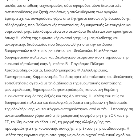
απλώς μια υπόθεση τεχνοκρατών, ούτε αφορούσε μόνο διακρατικές
αντιπαραθέσεις για ζητήματα όπως η απελευθέρωση των αγορών.
Εμπεριείχε και συγκρούσεις γύρω από ζητήματα κοινωνικής δικαιοσύνης,
αλληλεγγύης, περιβαλλοντικής προστασίας, δημοκρατικής λειτουργίας και
νομιμοποίησης. Ειδικότερα μέσα στο σεμινάριο θα εξεταστούν ερωτήματα
όπως: Η μελέτη της ευρωπαϊκής ενοποίησης ως μιας σύνθετης και
αντιφατικής διαδικασίας που διαμορφώθηκε υπό την επίδραση
διαφορετικών πολιτικών ρευμάτων και ιδεολογιών. Η μελέτη των
διαφορετικών πολιτικών και ιδεολογικών ρευμάτων που επηρέασαν την
ευρωπαϊκή πολιτική σκηνή μετά το Β΄ Παγκόσμιο Πόλεμο:
Χριστιανοδημοκρατία, Σοσιαλδημοκρατία, Φιλελευθερισμός,
Συντηρητισμός, Κομμουνισμός. Τις διαφορετικές πολιτικές και ιδεολογικές
τοποθετήσεις σχετικά με τη διαδικασία της ευρωπαϊκής ενοποίησης:
φεντεραλισμός, δημοκρατικός φεντεραλισμός, κοινωνική Ευρώπη,
ευρωσκεπτικισμός της δεξιάς και της Αριστεράς. Η μελέτη του πώς τα
διαφορετικά πολιτικά και ιδεολογικά ρεύματα επηρέασαν τη διαδικασία
της ολοκλήρωσης και ταυτόχρονα επηρεάστηκαν από αυτήν. Η προσέγγιση
αντιπαραθέσεων γύρω από τη δημοκρατική συγκρότηση της ΕΟΚ και της
ΕΕ, το “δημοκρατικό έλλειμμα”, τη μορφή της αλληλεγγύης, την
προτεραιότητα της κοινωνικής συνοχής, την έκταση της αναδιανομής. Η
μελέτη της ευρωπαϊκής ενοποίησης ως ενός ανοιχτού πολιτικού σχεδίου.