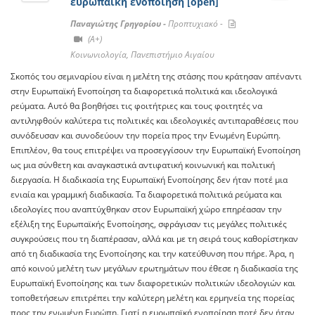
ευρωπαϊκή ενοποίηση [open]
Παναγιώτης Γρηγορίου -
Προπτυχιακό -
(A+)
Κοινωνιολογία, Πανεπιστήμιο Αιγαίου
Σκοπός του σεμιναρίου είναι η μελέτη της στάσης που κράτησαν απέναντι
στην Ευρωπαϊκή Ενοποίηση τα διαφορετικά πολιτικά και ιδεολογικά
ρεύματα. Αυτό θα βοηθήσει τις φοιτήτριες και τους φοιτητές να
αντιληφθούν καλύτερα τις πολιτικές και ιδεολογικές αντιπαραθέσεις που
συνόδευσαν και συνοδεύουν την πορεία προς την Ενωμένη Ευρώπη.
Επιπλέον, θα τους επιτρέψει να προσεγγίσουν την Ευρωπαϊκή Ενοποίηση
ως μια σύνθετη και αναγκαστικά αντιφατική κοινωνική και πολιτική
διεργασία. Η διαδικασία της Ευρωπαϊκή Ενοποίησης δεν ήταν ποτέ μια
ενιαία και γραμμική διαδικασία. Τα διαφορετικά πολιτικά ρεύματα και
ιδεολογίες που αναπτύχθηκαν στον Ευρωπαϊκή χώρο επηρέασαν την
εξέλιξη της Ευρωπαϊκής Ενοποίησης, σφράγισαν τις μεγάλες πολιτικές
συγκρούσεις που τη διαπέρασαν, αλλά και με τη σειρά τους καθορίστηκαν
από τη διαδικασία της Ενοποίησης και την κατεύθυνση που πήρε. Άρα, η
από κοινού μελέτη των μεγάλων ερωτημάτων που έθεσε η διαδικασία της
Ευρωπαϊκή Ενοποίησης και των διαφορετικών πολιτικών ιδεολογιών και
τοποθετήσεων επιτρέπει την καλύτερη μελέτη και ερμηνεία της πορείας
προς την ενωμένη Ευρώπη. Γιατί η ευρωπαϊκή ενοποίηση ποτέ δεν ήταν