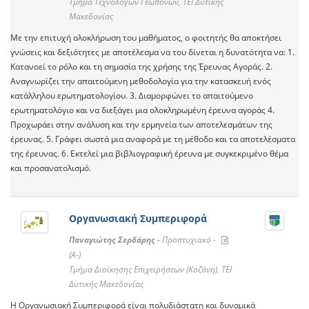
Τμήμα Τεχνολόγων Γεωπόνων, ΤΕΙ Δυτικής
Μακεδονίας
Με την επιτυχή ολοκλήρωση του μαθήματος, ο φοιτητής θα αποκτήσει
γνώσεις και δεξιότητες με αποτέλεσμα να του δίνεται η δυνατότητα να: 1.
Κατανοεί το ρόλο και τη σημασία της χρήσης της Έρευνας Αγοράς. 2.
Αναγνωρίζει την απαιτούμενη μεθοδολογία για την κατασκευή ενός
κατάλληλου ερωτηματολογίου. 3. Διαμορφώνει το απαιτούμενο
ερωτηματολόγιο και να διεξάγει μια ολοκληρωμένη έρευνα αγοράς 4.
Προχωράει στην ανάλυση και την ερμηνεία των αποτελεσμάτων της
έρευνας. 5. Γράφει σωστά μια αναφορά με τη μέθοδο και τα αποτελέσματα
της έρευνας. 6. Εκτελεί μια βιβλιογραφική έρευνα με συγκεκριμένο θέμα
και προσανατολισμό.
Οργανωσιακή Συμπεριφορά
Παναγιώτης Σερδάρης -
Προπτυχιακό -
(A-)
Τμήμα Διοίκησης Επιχειρήσεων (Κοζάνη), ΤΕΙ
Δυτικής Μακεδονίας
Η Οργανωσιακή Συμπεριφορά είναι πολυδιάστατη και δυναμικά