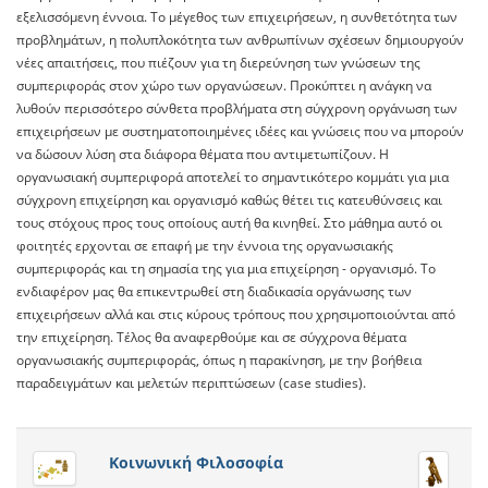
εξελισσόμενη έννοια. Το μέγεθος των επιχειρήσεων, η συνθετότητα των
προβλημάτων, η πολυπλοκότητα των ανθρωπίνων σχέσεων δημιουργούν
νέες απαιτήσεις, που πιέζουν για τη διερεύνηση των γνώσεων της
συμπεριφοράς στον χώρο των οργανώσεων. Προκύπτει η ανάγκη να
λυθούν περισσότερο σύνθετα προβλήματα στη σύγχρονη οργάνωση των
επιχειρήσεων με συστηματοποιημένες ιδέες και γνώσεις που να μπορούν
να δώσουν λύση στα διάφορα θέματα που αντιμετωπίζουν. Η
οργανωσιακή συμπεριφορά αποτελεί το σημαντικότερο κομμάτι για μια
σύγχρονη επιχείρηση και οργανισμό καθώς θέτει τις κατευθύνσεις και
τους στόχους προς τους οποίους αυτή θα κινηθεί. Στο μάθημα αυτό οι
φοιτητές ερχονται σε επαφή με την έννοια της οργανωσιακής
συμπεριφοράς και τη σημασία της για μια επιχείρηση - οργανισμό. Το
ενδιαφέρον μας θα επικεντρωθεί στη διαδικασία οργάνωσης των
επιχειρήσεων αλλά και στις κύρους τρόπους που χρησιμοποιούνται από
την επιχείρηση. Τέλος θα αναφερθούμε και σε σύγχρονα θέματα
οργανωσιακής συμπεριφοράς, όπως η παρακίνηση, με την βοήθεια
παραδειγμάτων και μελετών περιπτώσεων (case studies).
Κοινωνική Φιλοσοφία