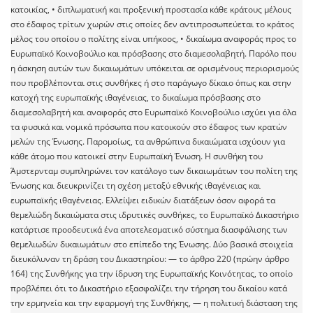
κατοικίας, • διπλωματική και προξενική προστασία κάθε κράτους μέλους
στο έδαφος τρίτων χωρών στις οποίες δεν αντιπροσωπεύεται το κράτος
μέλος του οποίου ο πολίτης είναι υπήκοος, • δικαίωμα αναφοράς προς το
Ευρωπαϊκό Κοινοβούλιο και πρόσβασης στο διαμεσολαβητή. Παρόλο που
η άσκηση αυτών των δικαιωμάτων υπόκειται σε ορισμένους περιορισμούς
που προβλέπονται στις συνθήκες ή στο παράγωγο δίκαιο όπως και στην
κατοχή της ευρωπαϊκής ιθαγένειας, το δικαίωμα πρόσβασης στο
διαμεσολαβητή και αναφοράς στο Ευρωπαϊκό Κοινοβούλιο ισχύει για όλα
τα φυσικά και νομικά πρόσωπα που κατοικούν στο έδαφος των κρατών
μελών της Ένωσης. Παρομοίως, τα ανθρώπινα δικαιώματα ισχύουν για
κάθε άτομο που κατοικεί στην Ευρωπαϊκή Ένωση. Η συνθήκη του
Άμστερνταμ συμπληρώνει τον κατάλογο των δικαιωμάτων του πολίτη της
Ένωσης και διευκρινίζει τη σχέση μεταξύ εθνικής ιθαγένειας και
ευρωπαϊκής ιθαγένειας. Ελλείψει ειδικών διατάξεων όσον αφορά τα
θεμελιώδη δικαιώματα στις ιδρυτικές συνθήκες, το Ευρωπαϊκό Δικαστήριο
κατάρτισε προοδευτικά ένα αποτελεσματικό σύστημα διασφάλισης των
θεμελιωδών δικαιωμάτων στο επίπεδο της Ένωσης. Δύο βασικά στοιχεία
διευκόλυναν τη δράση του Δικαστηρίου: — το άρθρο 220 (πρώην άρθρο
164) της Συνθήκης για την ίδρυση της Ευρωπαϊκής Κοινότητας, το οποίο
προβλέπει ότι το Δικαστήριο εξασφαλίζει την τήρηση του δικαίου κατά
την ερμηνεία και την εφαρμογή της Συνθήκης, — η πολιτική διάσταση της