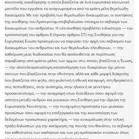
κοινοτικής οικοδόμησης η οποία βασίζεται σε ένα ευρωπαϊκό κοινωνικό
μοντέλο που εγγυάται τα αναγνωρισμένα από τα κράτη μέλη θεμελιώδη
δικαιώματα. Με την προβολή των θεμελιωδών δικαιωμάτων, οι συντάκτες
της συνθήκης του Άμστερνταμ επιβεβαίωσαν επίσημα το σεβασμό των
δικαιωμάτων του ανθρώπου. Η νέα συνθήκη προβλέπει ειδικότερα: — την
τροποποίηση του άρθρου 6 (πρώην άρθρου ΣΤ) της Συνθήκης για την
Ευρωπαϊκή Ένωση προκειμένου να παγιώσει την αρχή του σεβασμού των
δικαιωμάτων του ανθρώπου και των θεμελιωδών ελευθεριών, — την
καθιέρωση μιας διαδικασίας που θα ακολουθείται σε περίπτωση
παραβίασης από κράτος μέλος των αρχών στις οποίες βασίζεται η Ένωση,
— την αποτελεσματικότερη καταπολέμηση των διακρίσεων όχι μόνον
εκείνων που βασίζονται στην εθνότητα, αλλά και κάθε μορφή διάκρισης
που βασίζεται στο φύλο, στη φυλετική ή εθνική καταγωγή, στη θρησκεία ή
στις πεποιθήσεις, στην αναπηρία, στην ηλικία ή σε γενετήσιο
προσανατολισμό, — την αναγραφή νέων διατάξεων όσον αφορά την
ισότητα μεταξύ ανδρών και γυναικών στη Συνθήκη για την ίδρυση της
Ευρωπαϊκής Κοινότητας, — την ενισχυμένη προστασία των φυσικών
προσώπων όσον αφορά τη επεξεργασία και την κοινοποίηση των
δεδομένων προσωπικού χαρακτήρα, — την ενσωμάτωση στην τελική
πράξη δηλώσεων για την κατάργηση της ποινής του θανάτου, το σεβασμό
του καθεστώτος των εκκλησιών και των μη ομολογιακών ενώσεων όπως
και των αναγκών των ατόμων με ειδικές ανάγκες.