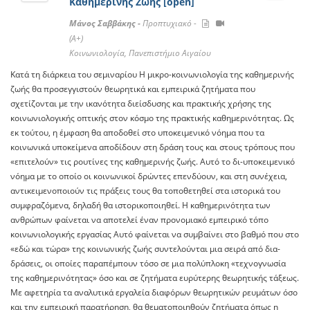
Καθημερινής Ζωής [open]
Μάνος Σαββάκης -
Προπτυχιακό -
(A+)
Κοινωνιολογία, Πανεπιστήμιο Αιγαίου
Κατά τη διάρκεια του σεμιναρίου Η μικρο-κοινωνιολογία της καθημερινής
ζωής θα προσεγγιστούν θεωρητικά και εμπειρικά ζητήματα που
σχετίζονται με την ικανότητα διείσδυσης και πρακτικής χρήσης της
κοινωνιολογικής οπτικής στον κόσμο της πρακτικής καθημερινότητας. Ως
εκ τούτου, η έμφαση θα αποδοθεί στο υποκειμενικό νόημα που τα
κοινωνικά υποκείμενα αποδίδουν στη δράση τους και στους τρόπους που
«επιτελούν» τις ρουτίνες της καθημερινής ζωής. Αυτό το δι-υποκειμενικό
νόημα με το οποίο οι κοινωνικοί δρώντες επενδύουν, και στη συνέχεια,
αντικειμενοποιούν τις πράξεις τους θα τοποθετηθεί στα ιστορικά του
συμφραζόμενα, δηλαδή θα ιστορικοποιηθεί. Η καθημερινότητα των
ανθρώπων φαίνεται να αποτελεί έναν προνομιακό εμπειρικό τόπο
κοινωνιολογικής εργασίας Αυτό φαίνεται να συμβαίνει στο βαθμό που στο
«εδώ και τώρα» της κοινωνικής ζωής συντελούνται μια σειρά από δια-
δράσεις, οι οποίες παραπέμπουν τόσο σε μια πολύπλοκη «τεχνογνωσία
της καθημερινότητας» όσο και σε ζητήματα ευρύτερης θεωρητικής τάξεως.
Με αφετηρία τα αναλυτικά εργαλεία διαφόρων θεωρητικών ρευμάτων όσο
και την εμπειρική παρατήρηση, θα θεματοποιηθούν ζητήματα όπως η