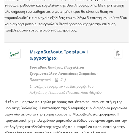
εννοιών, μεθόδων και εργαλείων της Βιοπληροφορικής. Με την επιτυχή
ολοκλήρωση του μαθήματος ο φοιτητής / τρια θα είναι σε θέση να
παρακολουθεί τις συνεχείς εξελίξεις του εν λόγω διεπιστημονικού πεδίου
και να χρησιμοποιεί τα εργαλεία Βιοπληροφορικής για την επίλυση
προβλημάτων ερευνητικού ενδιαφέροντος.
Μικροβιολογία Τροφίμων Ι
(Εργαστήριο)
Ευστάθιος Πανάγου, Πασχαλίτσα
Τρυφινοπούλου, Αναστάσιος Σταματίου -
Προπτυχιακό -
(A-)
Επιστήμης Τροφίμων και Διατροφής Του
Ανθρώπου, Γεωπονικό Πανεπιστήμιο Αθηνών
Η εξοικείωση των φοιτητών με όρους που άπτονται στην επιστήμη της
μοριακής βιολογίας. Η κατανόηση της δυναμικής των διαφόρων μοριακών
τεχνικών με σκοπό την χρήση τους στην Μικροβιολογία τροφίμων. Η
πραγματοποίηση επιλεγμένων μοριακών μεθόδων στο εργαστήριο και την
επιλογή της καταλληλότερης τεχνικής που μπορεί να εφαρμοστεί για την
εξυπηρέτηση του σκοπού του κάθε πειραματικού σχεδιασμού.