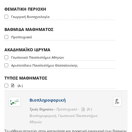
ΘΕΜΑΤΙΚΗ ΠΕΡΙΟΧΗ
Γεωργική Βιοτεχνολογία
ΒΑΘΜΙΔΑ ΜΑΘΗΜΑΤΟΣ
Προπτυχιακό
ΑΚΑΔΗΜΑΪΚΟ ΙΔΡΥΜΑ
Γεωπονικό Πανεπιστήμιο Αθηνών
Αριστοτέλειο Πανεπιστήμιο Θεσσαλονίκης
ΤΥΠΟΣ ΜΑΘΗΜΑΤΟΣ
(A-)
Βιοπληροφορική
Τριάς Θηραίου -
Προπτυχιακό -
(A-)
Βιοπληροφορική, Γεωπονικό Πανεπιστήμιο
Αθηνών
Το μάθημα στοχεύει στην κατανόηση και πρακτική εφαρμογή των βασικών