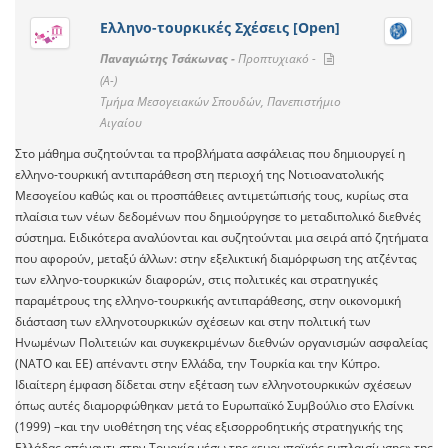
Ελληνο-τουρκικές Σχέσεις [Open]
Παναγιώτης Τσάκωνας -
Προπτυχιακό -
(A-)
Τμήμα Μεσογειακών Σπουδών, Πανεπιστήμιο
Αιγαίου
Στο μάθημα συζητούνται τα προβλήματα ασφάλειας που δημιουργεί η
ελληνο-τουρκική αντιπαράθεση στη περιοχή της Νοτιοανατολικής
Μεσογείου καθώς και οι προσπάθειες αντιμετώπισής τους, κυρίως στα
πλαίσια των νέων δεδομένων που δημιούργησε το μεταδιπολικό διεθνές
σύστημα. Ειδικότερα αναλύονται και συζητούνται μια σειρά από ζητήματα
που αφορούν, μεταξύ άλλων: στην εξελικτική διαμόρφωση της ατζέντας
των ελληνο-τουρκικών διαφορών, στις πολιτικές και στρατηγικές
παραμέτρους της ελληνο-τουρκικής αντιπαράθεσης, στην οικονομική
διάσταση των ελληνοτουρκικών σχέσεων και στην πολιτική των
Ηνωμένων Πολιτειών και συγκεκριμένων διεθνών οργανισμών ασφαλείας
(ΝΑΤΟ και ΕΕ) απέναντι στην Ελλάδα, την Τουρκία και την Κύπρο.
Ιδιαίτερη έμφαση δίδεται στην εξέταση των ελληνοτουρκικών σχέσεων
όπως αυτές διαμορφώθηκαν μετά το Ευρωπαϊκό Συμβούλιο στο Ελσίνκι
(1999) –και την υιοθέτηση της νέας εξισορρο6ητικής στρατηγικής της
Ελλάδας απέναντι στην Τουρκία μέσω της «ευρωπαϊκής εμπλαισίωσης» της