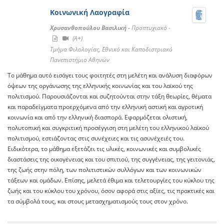
Κοινωνική Λαογραφία
Χρυσανθοπούλου Βασιλική -
Προπτυχιακό -
(A+)
Τμήμα Φιλολογίας, Εθνικό και Καποδιστριακό
Πανεπιστήμιο Αθηνών
Το μάθημα αυτό εισάγει τους φοιτητές στη μελέτη και ανάλυση διαφόρων
όψεων της οργάνωσης της ελληνικής κοινωνίας και του λαϊκού της
πολιτισμού. Παρουσιάζονται και συζητούνται στην τάξη θεωρίες, θέματα
και παραδείγματα προερχόμενα από την ελληνική αστική και αγροτική
κοινωνία και από την ελληνική διασπορά. Εφαρμόζεται ολιστική,
πολυτοπική και συγκριτική προσέγγιση στη μελέτη του ελληνικού λαϊκού
πολιτισμού, εστιάζοντας στις συνέχειες και τις ασυνέχειές του.
Ειδικότερα, το μάθημα εξετάζει τις υλικές, κοινωνικές και συμβολικές
διαστάσεις της οικογένειας και του σπιτιού, της συγγένειας, της γειτονιάς,
της ζωής στην πόλη, των πολιτιστικών συλλόγων και των κοινωνικών
τάξεων και ομάδων. Επίσης, μελετά έθιμα και τελετουργίες του κύκλου της
ζωής και του κύκλου του χρόνου, όσον αφορά στις αξίες, τις πρακτικές και
τα σύμβολά τους, και στους μετασχηματισμούς τους στον χρόνο.