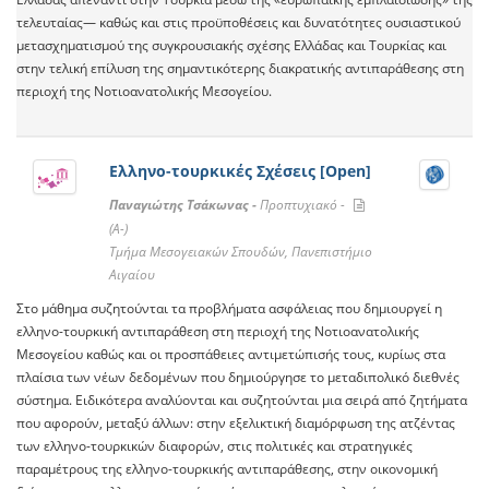
τελευταίας— καθώς και στις προϋποθέσεις και δυνατότητες ουσιαστικού
μετασχηματισμού της συγκρουσιακής σχέσης Ελλάδας και Τουρκίας και
στην τελική επίλυση της σημαντικότερης διακρατικής αντιπαράθεσης στη
περιοχή της Νοτιοανατολικής Μεσογείου.
Ελληνο-τουρκικές Σχέσεις [Open]
Παναγιώτης Τσάκωνας -
Προπτυχιακό -
(A-)
Τμήμα Μεσογειακών Σπουδών, Πανεπιστήμιο
Αιγαίου
Στο μάθημα συζητούνται τα προβλήματα ασφάλειας που δημιουργεί η
ελληνο-τουρκική αντιπαράθεση στη περιοχή της Νοτιοανατολικής
Μεσογείου καθώς και οι προσπάθειες αντιμετώπισής τους, κυρίως στα
πλαίσια των νέων δεδομένων που δημιούργησε το μεταδιπολικό διεθνές
σύστημα. Ειδικότερα αναλύονται και συζητούνται μια σειρά από ζητήματα
που αφορούν, μεταξύ άλλων: στην εξελικτική διαμόρφωση της ατζέντας
των ελληνο-τουρκικών διαφορών, στις πολιτικές και στρατηγικές
παραμέτρους της ελληνο-τουρκικής αντιπαράθεσης, στην οικονομική