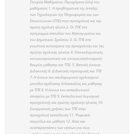
Στοιχεία Μαθήματος: Περιεχόμενα (ύλη) του
μαθήματος 1. Η προβληματική της ένταξης
των Τεχνολογιών της Πληροφορίας και των
Επικοινωνιών (ΤΠΕ) στην προσχολική και την
πρώτη σχολική ηλικία 2. Οι ΤΠΕ στο
πρόγραμμα σπουδών του Νηπιαγωγείου και
του Δημοτικού Σχολείου 3. Οι ΤΠΕ στα
γνωστικά αντικείμενα της προσχολικής και της
πρώτης σχολικής ηλικίας 4. Εποικοδομιστικές,
κοινωνιογνωστικές και κοινωνιοπολιτισμικές
θεωρίες μάθησης και ΤΠΕ. 5. Βασικές έννοιες
Διδακτικής 6. Διδακτικές στρατηγικές και ΤΠΕ
7. Η έννοια του παιδαγωγικού σχεδιασμού:
μοντέλα σχεδίασης διδασκαλίας και μάθησης
με ΤΠΕ 8. Η έννοια του εκπαιδευτικού
σεναρίου με ΤΠΕ 9. Εκπαιδευτικό λογισμικό
προσχολικής και πρώτης σχολικής ηλικίας 10.
Συνεργατικές χρήσεις των ΤΠΕ στην
προσχολική εκπαίδευση 11. Ψηφιακά
παιγνίδια και μάθηση 12. Ιδέες και
αναπαραστάσεις των νηπίων για τους
υπολογιστές και την τεχνολογία 13. Κριτική