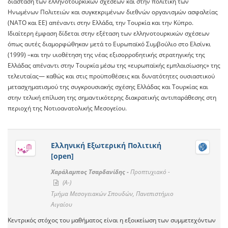
διάσταση των ελληνοτουρκικών σχέσεων και στην πολιτική των
Ηνωμένων Πολιτειών και συγκεκριμένων διεθνών οργανισμών ασφαλείας
(ΝΑΤΟ και ΕΕ) απέναντι στην Ελλάδα, την Τουρκία και την Κύπρο.
Ιδιαίτερη έμφαση δίδεται στην εξέταση των ελληνοτουρκικών σχέσεων
όπως αυτές διαμορφώθηκαν μετά το Ευρωπαϊκό Συμβούλιο στο Ελσίνκι
(1999) –και την υιοθέτηση της νέας εξισορρο6ητικής στρατηγικής της
Ελλάδας απέναντι στην Τουρκία μέσω της «ευρωπαϊκής εμπλαισίωσης» της
τελευταίας— καθώς και στις προϋποθέσεις και δυνατότητες ουσιαστικού
μετασχηματισμού της συγκρουσιακής σχέσης Ελλάδας και Τουρκίας και
στην τελική επίλυση της σημαντικότερης διακρατικής αντιπαράθεσης στη
περιοχή της Νοτιοανατολικής Μεσογείου.
Ελληνική Εξωτερική Πολιτική
[open]
Χαράλαμπος Τσαρδανίδης -
Προπτυχιακό -
(A-)
Τμήμα Μεσογειακών Σπουδών, Πανεπιστήμιο
Αιγαίου
Κεντρικός στόχος του μαθήματος είναι η εξοικείωση των συμμετεχόντων