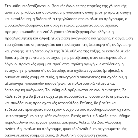
Στο μάθημα εξετάζονται οι βασικές έννοιες της πορείας της γλωσσικής
ανάπτυξης καθώς και οι σκοποί της γλωσσικής αγωγής στην πρώτη αγωγή
και εκπαίδευση, η διδασκαλία της γλώσσας στο αναλυτικό πρόγραμμα, ο
φυσικός/αναδυόμενος και οικογενειακός γραμματισμός οι σχέσεις
προφορικού/καθημερινού & γραπτού/επεξεργασμένου λόγου, η
προαλφαβητική και αλφαβητική φάση ανάγνωσης και γραφής, η οργάνωση
του χώρου του νηπιαγωγείου και η ενίσχυση της λειτουργικής ανάγνωσης
και γραφής με τη λειτουργία της βιβλιοθήκης της τάξης, οι εκπαιδευτικές
δραστηριότητες για την ενίσχυση της μετάβασης στον επεξεργασμένο
λόγο, οι πρακτικές γραμματισμού στην πρώτη αγωγή κι εκπαίδευση, η
ενίσχυση της γλωσσικής ανάπτυξης στα σχέδια εργασίας (projects), ο
οικογενειακός γραμματισμός, η συνεργασία οικογένειας και σχολείου, η
αξιολόγηση γλωσσικών ικανοτήτων, τα πολυτροπικά κείμενα και
λειτουργική ανάγνωση. Το μάθημα διαρθρώνεται σε εννιά ενότητες. Σε
κάθε ενότητα θα βρείτε αρχεία με παρουσιάσεις, συνοπτικές σημειώσεις
και συνδέσμους προς σχετικές ιστοσελίδες. Επίσης, θα βρείτε και
ενδεικτικές ερωτήσεις που έχουν στόχο να σας προβληματίσουν σχετικά
με το περιεχόμενο της κάθε ενότητας. Εκτός από τις διαλέξεις το μάθημα
περιλαμβάνει και εργαστηριακές ασκήσεις. Λέξεις Κλειδιά: γλωσσική
ανάπτυξη, αναλυτικό πρόγραμμα, φυσικός/αναδυόμενος γραμματισμός,
οικογενειακός γραμματισμός, βιβλιοθήκη, οργάνωση χώρου.