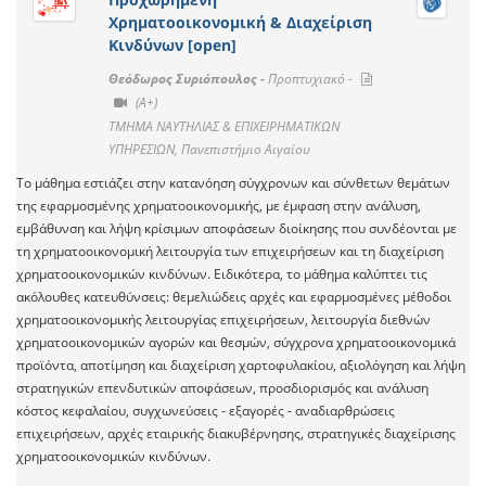
Χρηματοοικονομική & Διαχείριση
Κινδύνων [open]
Θεόδωρος Συριόπουλος -
Προπτυχιακό -
(A+)
ΤΜΗΜΑ ΝΑΥΤΗΛΙΑΣ & ΕΠΙΧΕΙΡΗΜΑΤΙΚΩΝ
ΥΠΗΡΕΣΙΩΝ, Πανεπιστήμιο Αιγαίου
Το μάθημα εστιάζει στην κατανόηση σύγχρονων και σύνθετων θεμάτων
της εφαρμοσμένης χρηματοοικονομικής, με έμφαση στην ανάλυση,
εμβάθυνση και λήψη κρίσιμων αποφάσεων διοίκησης που συνδέονται με
τη χρηματοοικονομική λειτουργία των επιχειρήσεων και τη διαχείριση
χρηματοοικονομικών κινδύνων. Ειδικότερα, το μάθημα καλύπτει τις
ακόλουθες κατευθύνσεις: θεμελιώδεις αρχές και εφαρμοσμένες μέθοδοι
χρηματοοικονομικής λειτουργίας επιχειρήσεων, λειτουργία διεθνών
χρηματοοικονομικών αγορών και θεσμών, σύγχρονα χρηματοοικονομικά
προϊόντα, αποτίμηση και διαχείριση χαρτοφυλακίου, αξιολόγηση και λήψη
στρατηγικών επενδυτικών αποφάσεων, προσδιορισμός και ανάλυση
κόστος κεφαλαίου, συγχωνεύσεις - εξαγορές - αναδιαρθρώσεις
επιχειρήσεων, αρχές εταιρικής διακυβέρνησης, στρατηγικές διαχείρισης
χρηματοοικονομικών κινδύνων.