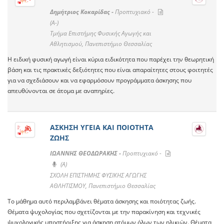
Δημήτριος Κοκαρίδας -
Προπτυχιακό -
(A-)
Τμήμα Επιστήμης Φυσικής Αγωγής και
Αθλητισμού, Πανεπιστήμιο Θεσσαλίας
Η ειδική φυσική αγωγή είναι κύρια ειδικότητα που παρέχει την θεωρητική
βάση και τις πρακτικές δεξιότητες που είναι απαραίτητες στους φοιτητές
για να σχεδιάσουν και να εφαρμόσουν προγράμματα άσκησης που
απευθύνονται σε άτομα με αναπηρίες.
ΑΣΚΗΣΗ ΥΓΕΙΑ ΚΑΙ ΠΟΙΟΤΗΤΑ
ΖΩΗΣ
ΙΩΑΝΝΗΣ ΘΕΟΔΩΡΑΚΗΣ -
Προπτυχιακό -
(A)
ΣΧΟΛΗ ΕΠΙΣΤΗΜΗΣ ΦΥΣΙΚΗΣ ΑΓΩΓΗΣ
ΑΘΛΗΤΙΣΜΟΥ, Πανεπιστήμιο Θεσσαλίας
Το μάθημα αυτό περιλαμβάνει θέματα άσκησης και ποιότητας ζωής.
Θέματα ψυχολογίας που σχετίζονται με την παρακίνηση και τεχνικές
ψυχολογικής υποστήριξης για άσκηση ατόμων όλων των ηλικιών. Θέματα