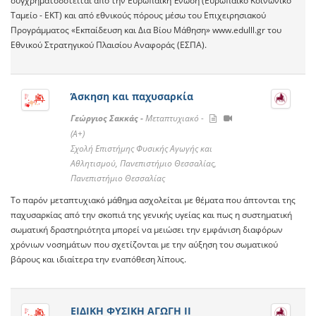
συγχρηματοδοτείται από την Ευρωπαϊκή Ένωση (Ευρωπαϊκό Κοινωνικό
Ταμείο - ΕΚΤ) και από εθνικούς πόρους μέσω του Επιχειρησιακού
Προγράμματος «Εκπαίδευση και Δια Βίου Μάθηση» www.edulll.gr του
Εθνικού Στρατηγικού Πλαισίου Αναφοράς (ΕΣΠΑ).
Άσκηση και παχυσαρκία
Γεώργιος Σακκάς -
Μεταπτυχιακό -
(A+)
Σχολή Επιστήμης Φυσικής Αγωγής και
Αθλητισμού, Πανεπιστήμιο Θεσσαλίας,
Πανεπιστήμιο Θεσσαλίας
Το παρόν μεταπτυχιακό μάθημα ασχολείται με θέματα που άπτονται της
παχυσαρκίας από την σκοπιά της γενικής υγείας και πως η συστηματική
σωματική δραστηριότητα μπορεί να μειώσει την εμφάνιση διαφόρων
χρόνιων νοσημάτων που σχετίζονται με την αύξηση του σωματικού
βάρους και ιδιαίτερα την εναπόθεση λίπους.
ΕΙΔΙΚΗ ΦΥΣΙΚΗ ΑΓΩΓΗ ΙΙ