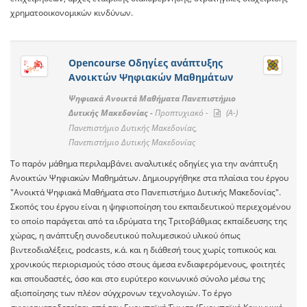
χρηματοοικονομικών κινδύνων.
Opencourse Οδηγίες ανάπτυξης
Ανοικτών Ψηφιακών Μαθημάτων
Ψηφιακά Ανοικτά Μαθήματα Πανεπιστήμιο
Δυτικής Μακεδονίας -
Προπτυχιακό -
(A-)
Πανεπιστήμιο Δυτικής Μακεδονίας,
Πανεπιστήμιο Δυτικής Μακεδονίας
To παρόν μάθημα περιλαμβάνει αναλυτικές οδηγίες για την ανάπτυξη
Ανοικτών Ψηφιακών Μαθημάτων. Δημιουργήθηκε στα πλαίσια του έργου
"Ανοικτά Ψηφιακά Μαθήματα στο Πανεπιστήμιο Δυτικής Μακεδονίας".
Σκοπός του έργου είναι η ψηφιοποίηση του εκπαιδευτικού περιεχομένου
το οποίο παράγεται από τα ιδρύματα της Τριτοβάθμιας εκπαίδευσης της
χώρας, η ανάπτυξη συνοδευτικού πολυμεσικού υλικού όπως
βιντεοδιαλέξεις, podcasts, κ.ά. και η διάθεσή τους χωρίς τοπικούς και
χρονικούς περιορισμούς τόσο στους άμεσα ενδιαφερόμενους, φοιτητές
και σπουδαστές, όσο και στο ευρύτερο κοινωνικό σύνολο μέσω της
αξιοποίησης των πλέον σύγχρονων τεχνολογιών. Το έργο