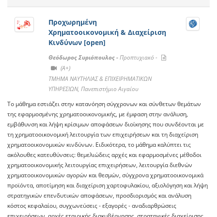
Προχωρημένη
Χρηματοοικονομική & Διαχείριση
Κινδύνων [open]
Θεόδωρος Συριόπουλος -
Προπτυχιακό -
(A+)
ΤΜΗΜΑ ΝΑΥΤΗΛΙΑΣ & ΕΠΙΧΕΙΡΗΜΑΤΙΚΩΝ
ΥΠΗΡΕΣΙΩΝ, Πανεπιστήμιο Αιγαίου
Το μάθημα εστιάζει στην κατανόηση σύγχρονων και σύνθετων θεμάτων
της εφαρμοσμένης χρηματοοικονομικής, με έμφαση στην ανάλυση,
εμβάθυνση και λήψη κρίσιμων αποφάσεων διοίκησης που συνδέονται με
τη χρηματοοικονομική λειτουργία των επιχειρήσεων και τη διαχείριση
χρηματοοικονομικών κινδύνων. Ειδικότερα, το μάθημα καλύπτει τις
ακόλουθες κατευθύνσεις: θεμελιώδεις αρχές και εφαρμοσμένες μέθοδοι
χρηματοοικονομικής λειτουργίας επιχειρήσεων, λειτουργία διεθνών
χρηματοοικονομικών αγορών και θεσμών, σύγχρονα χρηματοοικονομικά
προϊόντα, αποτίμηση και διαχείριση χαρτοφυλακίου, αξιολόγηση και λήψη
στρατηγικών επενδυτικών αποφάσεων, προσδιορισμός και ανάλυση
κόστος κεφαλαίου, συγχωνεύσεις - εξαγορές - αναδιαρθρώσεις
επιχειρήσεων, αρχές εταιρικής διακυβέρνησης, στρατηγικές διαχείρισης