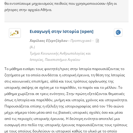
θα εντοπίσουμε μηχανισμoύς πειθούς που χρησιμοποιούσαν ήδη οι
ρήτορες στην αρχαία Αθήνα.
Εισαγωγή στην Ιστορία [open]
Χαρίλαος Εξερτζόγλου -
Προπτυχιακό -
(A-)
Tμήμα Κοινωνικής Ανθρωπολογίας και
Ιστορίας, Πανεπιστήμιο Αιγαίου
Το μάθημα εισάγει τους φοιτητές/τριες στην Ιστορία παρουσιάζοντας το
ζητήματα με τα οποία συνδέεται η ιστορική έρευνα, τη θέση της Ιστορίας
στις κοινωνικές επιστήμες. αλλά και τους τρόπους οργάνωσης της
ιστορικής σκέψης σε σχέση με το παρελθόν, το παρόν και το μέλλον. Το
μάθημα χωρίζεται σε τρεις ενότητες. Στην πρώτη εξετάζονται θεματικές
όπως η Ιστορία και παρελθόν, μνήμη και ιστορία, χρόνος και ιστορικότητα.
Παρουσιάζεται επίσης η εξέλιξη της ιστοριογραφίας από τον 19ο αιώνα
μέχρι σήμερα τόσο μέσα από τις βασικές ιστορικές σχολές όσο και μέσα
από τις περιοχές ιστορικής έρευνας. Η δεύτερη ενότητα αποτελεί μια
εισαγωγή στο πεδίο της ιστορικής έρευνας παρουσιάζοντας τους τρόπους
με τους οποίους δουλεύουν οι ιστορικοί καθώς το υλικό με το οποίο