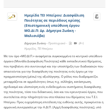
Ημερίδα ΤΕΙ Ηπείρου: Διασφάλιση
Ποιότητας σε περιόδους κρίσης
(Επιστημονική υπεύθυνη έργου
ΜΟ.ΔΙ.Π: Δρ. Δήμητρα Ζωάκη -
Μαλισιόβα)
Δήμητρα Ζωάκη -
Προπτυχιακό -
(A+)
Ημερίδες, ΤΕΙ Ηπείρου
Με τον όρο «ΜΟ.ΔΙ.Π.» αναφέρεται συγκεκομμένα το κεντρικό υπεύθυνο
όργανο (Μoνάδα Διασφάλιση Ποιότητας) κάθε εκπαιδευτικού Ιδρύματος,
που προβαίνει στο συντονισμό και την υποστήριξη των διαδικασιών που
απαιτούνται για την διασφάλιση της ποιότητας ενός έργου με την
πραγματοποίηση (μέσω) της αξιολόγησης. Ο ρόλος που διαδραματίζει
μεταφράζεται σε αρμοδιότητες όπως π.χ. σύλληψη, κατάστρωση,
σχεδιασμό και υλοποίηση ενός ενδεδειγμένου συστήματος διασφάλισης
της ποιότητας, τόσο του διδακτικού, όσο και του ερευνητικού έργου, που
συντελείται στην πληρότητά του στα πλαίσια του Ιδρύματος του Τ.Ε.Ι.
Ηπείρου. Προς ευχερέστερη επιτέλεση της ευθύνης αυτής, προκρίνεται η
αρμονική συνεργασία με την Α.ΔΙ.Π. (Αρχή διασφάλισης ποιότητας), υπό