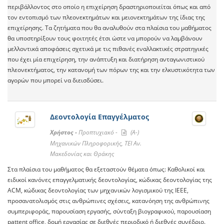
περιβάλλοντος στο οποίο η επιχείρηση δραστηριοποιείται όπως και από
τον εντοπισμό των πλεονεκτημάτων και μειονεκτημάτων της ίδιας της
επιχείρησης. Τα ζητήματα που θα αναλυθούν στα πλαίσια του μαθήματος
θα υποστηρίξουν τους φοιτητές έτσι ώστε να μπορούν να λαμβάνουν
μελλοντικά αποφάσεις σχετικά με τις πιθανές εναλλακτικές στρατηγικές
που έχει μία επιχείρηση, την ανάπτυξη και διατήρηση ανταγωνιστικού
πλεονεκτήματος, την κατανομή των πόρων της και την ελκυστικότητα των
αγορών που μπορεί να διεισδύσει.
Δεοντολογία Επαγγέλματος
Χρήστος -
Προπτυχιακό -
(A-)
Μηχανικών Πληροφορικής, ΤΕΙ Αν.
Μακεδονίας και Θράκης
Στα πλαίσια του μαθήματος θα εξεταστούν θέματα όπως: Καθολικοί και
ειδικοί κανόνες επαγγελματικής δεοντολογίας, κώδικας δεοντολογίας της
ACM, κώδικας δεοντολογίας των μηχανικών λογισμικού της IEEE,
προσανατολισμός στις ανθρώπινες σχέσεις, κατανόηση της ανθρώπινης
συμπεριφοράς, παρουσίαση εργασής, σύνταξη βιογραφικού, παρουσίαση
pattent office, δομή εργασίας σε διεθνές περιοδικό ή διεθνές συνέδριο.