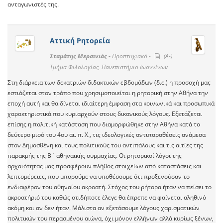
ανταγωνιστές της.
Αττική Ρητορεία
Σταμάτης Μερσινιάς -
Προπτυχιακό -
(A-)
Τμήμα Φιλολογίας, Πανεπιστήμιο Ιωαννίνων
Στη διάρκεια των δεκατριών διδακτικών εβδομάδων (δ.ε.) η προσοχή μας
εστιάζεται στον τρόπο που χρησιμοποιείται η ρητορική στην Αθήνα την
εποχή αυτή και θα δίνεται ιδιαίτερη έμφαση στα κοινωνικά και προσωπικά
χαρακτηριστικά που κυριαρχούν στους δικανικούς λόγους. Εξετάζεται
επίσης η πολιτική κατάσταση που διαμορφώθηκε στην Αθήνα κατά το
δεύτερο μισό του 4ου αι. π. Χ., τις ιδεολογικές αντιπαραθέσεις ανάμεσα
στον Δημοσθένη και τους πολιτικούς του αντιπάλους και τις αιτίες της
παρακμής της Β΄ αθηναϊκής συμμαχίας. Οι ρητορικοί λόγοι της
αρχαιότητας μας προσφέρουν πλήθος στοιχείων από καταστάσεις και
λεπτομέρειες, που μπορούμε να υποθέσουμε ότι προξενούσαν το
ενδιαφέρον του αθηναίου ακροατή. Στόχος του ρήτορα ήταν να πείσει το
ακροατήριό του καθώς οτιδήποτε έλεγε θα έπρεπε να φαίνεται αληθινό
ακόμη και αν δεν ήταν. Μάλιστα αν εξετάσουμε λόγους χαρισματικών
πολιτικών του περασμένου αιώνα, όχι μόνον ελλήνων αλλά κυρίως ξένων,