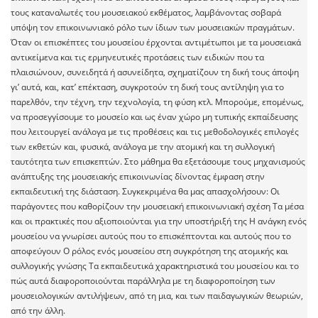
τους καταναλωτές του μουσειακού εκθέματος, λαμβάνοντας σοβαρά
υπόψη τον επικοινωνιακό ρόλο των ίδιων των μουσειακών πραγμάτων.
Όταν οι επισκέπτες του μουσείου έρχονται αντιμέτωποι με τα μουσειακά
αντικείμενα και τις ερμηνευτικές προτάσεις των ειδικών που τα
πλαισιώνουν, συνειδητά ή ασυνείδητα, σχηματίζουν τη δική τους άποψη
γι’ αυτά, και, κατ’ επέκταση, συγκροτούν τη δική τους αντίληψη για το
παρελθόν, την τέχνη, την τεχνολογία, τη φύση κτλ. Μπορούμε, επομένως,
να προσεγγίσουμε το μουσείο και ως έναν χώρο μη τυπικής εκπαίδευσης
που λειτουργεί ανάλογα με τις προθέσεις και τις μεθοδολογικές επιλογές
των εκθετών και, φυσικά, ανάλογα με την ατομική και τη συλλογική
ταυτότητα των επισκεπτών. Στο μάθημα θα εξετάσουμε τους μηχανισμούς
ανάπτυξης της μουσειακής επικοινωνίας δίνοντας έμφαση στην
εκπαιδευτική της διάσταση. Συγκεκριμένα θα μας απασχολήσουν: Οι
παράγοντες που καθορίζουν την μουσειακή επικοινωνιακή σχέση Τα μέσα
και οι πρακτικές που αξιοποιούνται για την υποστήριξή της Η ανάγκη ενός
μουσείου να γνωρίσει αυτούς που το επισκέπτονται και αυτούς που το
αποφεύγουν Ο ρόλος ενός μουσείου στη συγκρότηση της ατομικής και
συλλογικής γνώσης Τα εκπαιδευτικά χαρακτηριστικά του μουσείου και το
πώς αυτά διαφοροποιούνται παράλληλα με τη διαφοροποίηση των
μουσειολογικών αντιλήψεων, από τη μια, και των παιδαγωγικών θεωριών,
από την άλλη.