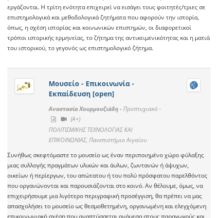
εργάζονται. Η τρίτη ενότητα επιχειρεί να εισάγει τους φοιτητές/τριες σε
επιστημολογικά και μεθοδολογικά ζητήματα που αφορούν την ιστορία,
όπως, η σχέση ιστορίας και κοινωνικών επιστημών, οι διαφορετικοί
τρόποι ιστορικής ερμηνείας, το ζήτημα της αντικειμενικότητας και η ματιά
του ιστορικού, το γεγονός ως επιστημολογικό ζήτημα.
Μουσείο - Επικοινωνία -
Εκπαίδευση [open]
Αναστασία Χουρμουζιάδη -
Προπτυχιακό -
(A+)
ΠΟΛΙΤΙΣΜΙΚΗΣ ΤΕΧΝΟΛΟΓΙΑΣ ΚΑΙ
ΕΠΙΚΟΙΝΩΝΙΑΣ, Πανεπιστήμιο Αιγαίου
Συνήθως σκεφτόμαστε το μουσείο ως έναν περιποιημένο χώρο φύλαξης
μιας συλλογής πραγμάτων υλικών και άυλων, ζωντανών ή άψυχων,
οικείων ή περίεργων, του απώτατου ή του πολύ πρόσφατου παρελθόντος
που οργανώνονται και παρουσιάζονται στο κοινό. Αν θέλουμε, όμως, να
επιχειρήσουμε μια λιγότερο περιγραφική προσέγγιση, θα πρέπει να μας
απασχολήσει το μουσείο ως θεσμοθετημένη, οργανωμένη και ελεγχόμενη
επικοινωνιακή σχέση που αναπτύσσεται ανάμεσα στους παραγωγούς και