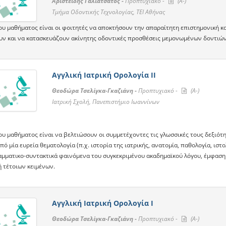
Αριστείδης Γαλιατσάτος -
Προπτυχιακό -
(A-)
Τμήμα Οδοντικής Τεχνολογίας, ΤΕΙ Αθήνας
ου μαθήματος είναι οι φοιτητές να αποκτήσουν την απαραίτητη επιστημονική κ
υν και να κατασκευάζουν ακίνητης οδοντικές προσθέσεις μεμονωμένων δοντιών,
Αγγλική Ιατρική Ορολογία ΙI
Θεοδώρα Τσελίγκα-Γκαζιάνη -
Προπτυχιακό -
(A-)
Ιατρική Σχολή, Πανεπιστήμιο Ιωαννίνων
ου μαθήματος είναι να βελτιώσουν οι συμμετέχοντες τις γλωσσικές τους δεξιότη
πό μία ευρεία θεματολογία (π.χ. ιστορία της ιατρικής, ανατομία, παθολογία, ιστο
ραμματικο-συντακτικά φαινόμενα του συγκεκριμένου ακαδημαϊκού λόγου, έμφαση 
 τέτοιων κειμένων.
Αγγλική Ιατρική Ορολογία Ι
Θεοδώρα Τσελίγκα-Γκαζιάνη -
Προπτυχιακό -
(A-)