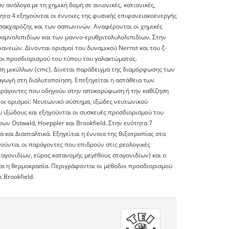
ανάλογα με τη χημική δομή σε ανιονικές, κατιονικές,
ότητα 4 εξηγούνται οι έννοιες της φυσικής επιφανειακοενεργής
 σακχαρόζης και των σαπωνινών. Αναφέρονται οι χημικές
 ραμνολιπιδίων και των μαννο-ερυθριτολυλολιπιδίων. Στην
ανειών. Δίνονται ορισμοί του δυναμικού Νernst και του ζ-
οι προσδιορισμού του τύπου του γαλακτώματος.
ση μικύλλων (cmc). Δίνεται παράδειγμα της διαμόρφωσης των
αγωγή στη διαλυτοποίηση. Επεξηγείται η αστάθεια των
παράγοντες που οδηγούν στην αποκορύφωση ή την καθίζηση
 οι ορισμοί: Nευτωνικό σύστημα, ιξώδες νευτωνικού
 ιξώδους και εξηγούνται οι συσκευές προσδιορισμού του
ν Ostwald, Hoeppler και Brookfield. Στην ενότητα 7
και Διασταλτικά. Εξηγείται η έννοια της θιξοτροπίας στα
γούνται οι παράγοντες που επιδρούν στις ρεολογικές
αγονιδίων, εύρος κατανομής μεγέθους σταγονιδίων) και ο
αι η θερμοκρασία. Περιγράφονται οι μέθοδοι προσδιορισμού
 Brookfield.