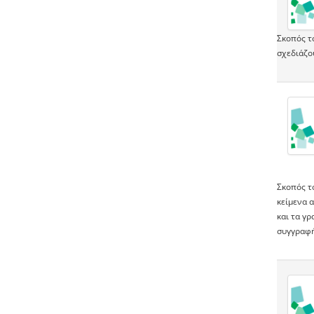
Σκοπός τ
σχεδιάζο
Σκοπός τ
κείμενα α
και τα γ
συγγραφή