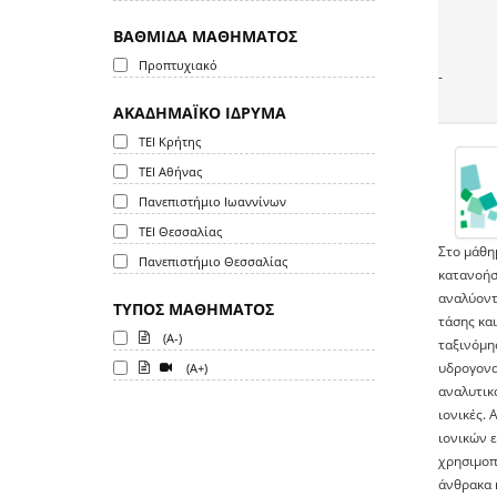
ΒΑΘΜΙΔΑ ΜΑΘΗΜΑΤΟΣ
Προπτυχιακό
-
ΑΚΑΔΗΜΑΪΚΟ ΙΔΡΥΜΑ
ΤΕΙ Κρήτης
ΤΕΙ Αθήνας
Πανεπιστήμιο Ιωαννίνων
ΤΕΙ Θεσσαλίας
Στο μάθημ
Πανεπιστήμιο Θεσσαλίας
κατανοήσ
αναλύοντα
ΤΥΠΟΣ ΜΑΘΗΜΑΤΟΣ
τάσης και
(A-)
ταξινόμησ
υδρογονα
(A+)
αναλυτικ
ιονικές. 
ιονικών 
χρησιμοπ
άνθρακα κ