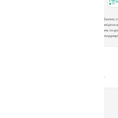
Σκοπός τ
κείμενα α
και τα γ
συγγραφή
-