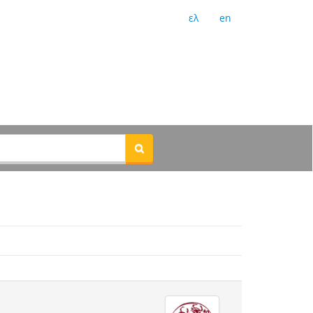
ελ
en