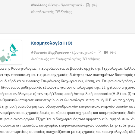
Νικόλαος Ρίκος -
Προπτυχιακό -
(A-)
Νοσηλευτικής, ΤΕΙ Κρήτης
Κοσμητολογία Ι (Θ)
Αθανασία Βαρβαρέσου -
Προπτυχιακό -
(A+)
Αισθητικής και Κοσμητολογίας, ΤΕΙ Αθήνας
α της Κοσμητολογίας Ι περιγράφονται οι βασικές αρχές της Τεχνολογίας Kαλλυν
ει την παρασκευή και τις φυσικοχημικές ιδιότητες των συστημάτων διασποράς 
ι διεξοδικά οι έννοιες: Eπιφάνειες διαχωρισμού, Φάση, και Επιφανειακή τάση 
 δίνονται οι μαθηματικές εξισώσεις για τον υπολογισμό της. Εξηγείται ο μηχα
ή τους ανάλογα με α) την τιμή Υδροφικοκή-Λιποφιλική Ισορροπία (HLB) και β) 
νθρακικών επιφανειακοενεργών ουσιών ανάλογα με την τιμή HLB και τη χρήση τ
ά η χημική ταξινόμηση των υδρογοναθρακικών επιφανειακοενεργών ουσιών σε αν
Αναφέρονται οι χημικές δομές, οι κύριες φυσικοχημικές και κοσμητολογικές ιδι
επιφανειακοενεργών. Εξηγείται ο διαχωρισμός των αμφοτερικών-αμφολυτών. Α
οιούνται οι παραπάνω κατηγορίες επιφανειακοενεργών ουσιών. Στην ενότητα 3 ε
αι του πυριτίου, οι οποίες συσχετίζονται με τις χημικές και κοσμητολογικές 