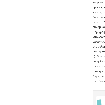
επιφανει
αμφοτερικ
και της 
δομές και
ενότητα 5
δυναμικο
Περιγράφ
μικύλλων
γαλακτωμ
στα γαλακ
συστήματ
ιξώδους 
αναφέροντ
πλαστικά
ιδιότητε
λόγος τω
του ιξώδο