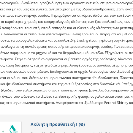
ακοενεργών. Αναλύεται η ταξινόμηση των οργανοπυριτικών επιφανειακοενεργών 
ές και μη ιονικές και γίνεται αντιστοίχιση με τις υδρογονανθρακικές. Στην εν
βιοεπιφανειακοενεργής ουσίας. Περιγράφονται οι κύριες ιδιότητες των εστέρων
 οι κυριότερες χημικές και κοσμητολογικές ιδιότητες των ζοφορολιπιδίων, των
 αναφέρονται τα συστήματα διασποράς και οι ηλεκτρικές ιδιότητες των μεσεπιφ
ύ. Αναλύονται οι τύποι των γαλακτωμάτων. Αναφέρονται οι πειραματικοί μέθοδ
ονται τα μικρογαλακτώματα και τα κολλοειδή. Επεξηγείται η κρίσιμη συγκέντρω
 ανάλογα με τη συγκέντρωση ανιονικής επιφανειακοενεργής ουσίας. Γίνεται εισ
άτων σύμφωνα με το μηχανικό και το θερμοδυναμικό μοντέλο. Εξηγούνται οι 
τώματα. Στην ενότητα 6 αναφέρονται οι βασικές αρχές της ρεολογίας. Δίνονται
ος, τάση διάτμησης, ταχύτητα διάτμησης. Αναφέρονται οι μονάδες μέτρησης του
των νευτωνικών συστημάτων. Επεξηγούνται οι αρχές λειτουργίας των ιξωδομέτρω
αι οι νόμοι που διέπουν τα μη νευτωνικά συστήματα: Ψευδοπλαστικά, Πλαστικά 
 και ψευδοπλαστικά συστήματα και της αντιθιξοτροπίας στα διασταλτικά. Επεξη
ς (ιξώδες) των γαλακτωμάτων όπως η εσωτερική φάση (μέγεθος διεσπαρμένων στ
ν όγκων των φάσεων, το ιξώδες τις εξωτερικής φάσης, οι γαλακτωματοποιητές κ
υς στα μη νευτωνικά συστήματα. Αναφέρονται τα ιξωδόμετρα Feranti-Shirley και
Ακίνητη Προσθετική Ι (Θ)