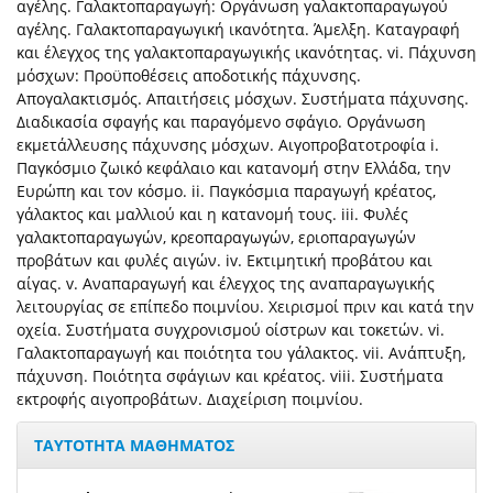
αγέλης. Γαλακτοπαραγωγή: Οργάνωση γαλακτοπαραγωγού
αγέλης. Γαλακτοπαραγωγική ικανότητα. Άμελξη. Καταγραφή
και έλεγχος της γαλακτοπαραγωγικής ικανότητας. vi. Πάχυνση
μόσχων: Προϋποθέσεις αποδοτικής πάχυνσης.
Απογαλακτισμός. Απαιτήσεις μόσχων. Συστήματα πάχυνσης.
Διαδικασία σφαγής και παραγόμενο σφάγιο. Οργάνωση
εκμετάλλευσης πάχυνσης μόσχων. Αιγοπροβατοτροφία i.
Παγκόσμιο ζωικό κεφάλαιο και κατανομή στην Ελλάδα, την
Ευρώπη και τον κόσμο. ii. Παγκόσμια παραγωγή κρέατος,
γάλακτος και μαλλιού και η κατανομή τους. iii. Φυλές
γαλακτοπαραγωγών, κρεοπαραγωγών, εριοπαραγωγών
προβάτων και φυλές αιγών. iv. Εκτιμητική προβάτου και
αίγας. v. Αναπαραγωγή και έλεγχος της αναπαραγωγικής
λειτουργίας σε επίπεδο ποιμνίου. Χειρισμοί πριν και κατά την
οχεία. Συστήματα συγχρονισμού οίστρων και τοκετών. vi.
Γαλακτοπαραγωγή και ποιότητα του γάλακτος. vii. Ανάπτυξη,
πάχυνση. Ποιότητα σφάγιων και κρέατος. viii. Συστήματα
εκτροφής αιγοπροβάτων. Διαχείριση ποιμνίου.
ΤΑΥΤΟΤΗΤΑ ΜΑΘΗΜΑΤΟΣ