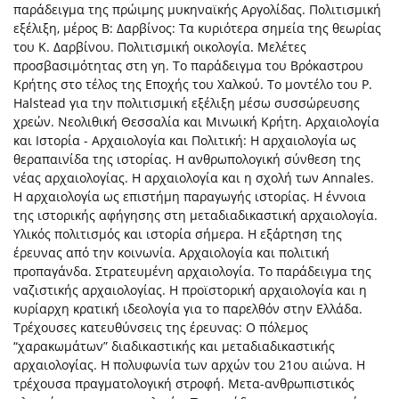
παράδειγμα της πρώιμης μυκηναϊκής Αργολίδας. Πολιτισμική
εξέλιξη, μέρος Β: Δαρβίνος: Τα κυριότερα σημεία της θεωρίας
του Κ. Δαρβίνου. Πολιτισμική οικολογία. Μελέτες
προσβασιμότητας στη γη. Το παράδειγμα του Βρόκαστρου
Κρήτης στο τέλος της Εποχής του Χαλκού. Το μοντέλο του P.
Halstead για την πολιτισμική εξέλιξη μέσω συσσώρευσης
χρεών. Νεολιθική Θεσσαλία και Μινωική Κρήτη. Αρχαιολογία
και Ιστορία - Αρχαιολογία και Πολιτική: Η αρχαιολογία ως
θεραπαινίδα της ιστορίας. Η ανθρωπολογική σύνθεση της
νέας αρχαιολογίας. Η αρχαιολογία και η σχολή των Annales.
Η αρχαιολογία ως επιστήμη παραγωγής ιστορίας. Η έννοια
της ιστορικής αφήγησης στη μεταδιαδικαστική αρχαιολογία.
Υλικός πολιτισμός και ιστορία σήμερα. Η εξάρτηση της
έρευνας από την κοινωνία. Αρχαιολογία και πολιτική
προπαγάνδα. Στρατευμένη αρχαιολογία. Το παράδειγμα της
ναζιστικής αρχαιολογίας. Η προϊστορική αρχαιολογία και η
κυρίαρχη κρατική ιδεολογία για το παρελθόν στην Ελλάδα.
Τρέχουσες κατευθύνσεις της έρευνας: Ο πόλεμος
“χαρακωμάτων” διαδικαστικής και μεταδιαδικαστικής
αρχαιολογίας. Η πολυφωνία των αρχών του 21ου αιώνα. Η
τρέχουσα πραγματολογική στροφή. Μετα-ανθρωπιστικός