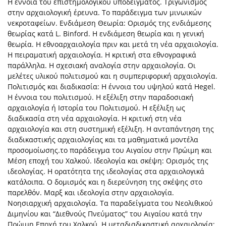
Η έννοια του επιστημολογικού υποδείγματος. Τριγωνισμός
στην αρχαιολογική έρευνα. Το παράδειγμα των μινωικών
νεκροταφείων. Ενδιάμεση Θεωρία: Ορισμός της ενδιάμεσης
θεωρίας κατά L. Binford. Η ενδιάμεση θεωρία και η γενική
θεωρία. Η εθνοαρχαιολογία πριν και μετά τη νέα αρχαιολογία.
Η πειραματική αρχαιολογία. Η κριτική στα εθνογραφικά
παράλληλα. Η σχεσιακή αναλογία στην αρχαιολογία. Οι
μελέτες υλικού πολιτισμού και η συμπεριφορική αρχαιολογία.
Πολιτισμός και διαδικασία: Η έννοια του υψηλού κατά Hegel.
Η έννοια του πολιτισμού. Η εξέλιξη στην παραδοσιακή
αρχαιολογία ή Ιστορία του Πολιτισμού. Η εξέλιξη ως
διαδικασία στη νέα αρχαιολογία. Η κριτική στη νέα
αρχαιολογία και στη συστημική εξέλιξη. Η ανταπάντηση της
διαδικαστικής αρχαιολογίας και τα μαθηματικά μοντέλα
προσομοίωσης.το παράδειγμα του Αιγαίου στην Πρώιμη και
Μέση εποχή του Χαλκού. Ιδεολογία και σκέψη: Ορισμός της
ιδεολογίας. Η ορατότητα της ιδεολογίας στα αρχαιολογικά
κατάλοιπα. Ο δομισμός και η διερεύνηση της σκέψης στο
παρελθόν. Μαρξ και ιδεολογία στην αρχαιολογία.
Νοησιαρχική αρχαιολογία. Τα παραδείγματα του Νεολιθικού
Διμηνίου και “Διεθνούς Πνεύματος” του Αιγαίου κατά την
Πρώιμη Εποχή του Χαλκού. Η μεταδιαδικαστική αρχαιολογία: