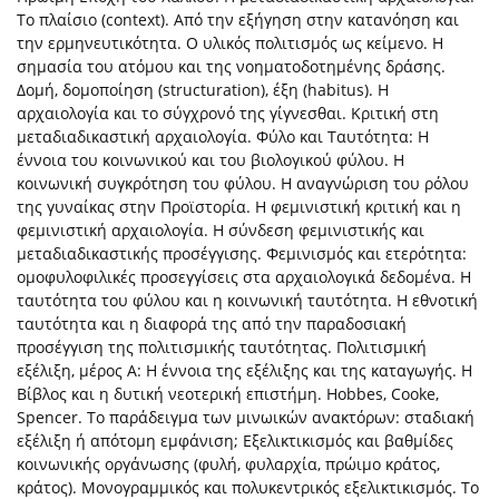
Το πλαίσιο (context). Από την εξήγηση στην κατανόηση και
την ερμηνευτικότητα. Ο υλικός πολιτισμός ως κείμενο. Η
σημασία του ατόμου και της νοηματοδοτημένης δράσης.
Δομή, δομοποίηση (structuration), έξη (habitus). Η
αρχαιολογία και το σύγχρονό της γίγνεσθαι. Κριτική στη
μεταδιαδικαστική αρχαιολογία. Φύλο και Ταυτότητα: Η
έννοια του κοινωνικού και του βιολογικού φύλου. Η
κοινωνική συγκρότηση του φύλου. Η αναγνώριση του ρόλου
της γυναίκας στην Προϊστορία. Η φεμινιστική κριτική και η
φεμινιστική αρχαιολογία. Η σύνδεση φεμινιστικής και
μεταδιαδικαστικής προσέγγισης. Φεμινισμός και ετερότητα:
ομοφυλοφιλικές προσεγγίσεις στα αρχαιολογικά δεδομένα. Η
ταυτότητα του φύλου και η κοινωνική ταυτότητα. Η εθνοτική
ταυτότητα και η διαφορά της από την παραδοσιακή
προσέγγιση της πολιτισμικής ταυτότητας. Πολιτισμική
εξέλιξη, μέρος Α: Η έννοια της εξέλιξης και της καταγωγής. Η
Βίβλος και η δυτική νεοτερική επιστήμη. Hobbes, Cooke,
Spencer. Το παράδειγμα των μινωικών ανακτόρων: σταδιακή
εξέλιξη ή απότομη εμφάνιση; Εξελικτικισμός και βαθμίδες
κοινωνικής οργάνωσης (φυλή, φυλαρχία, πρώιμο κράτος,
κράτος). Μονογραμμικός και πολυκεντρικός εξελικτικισμός. Το