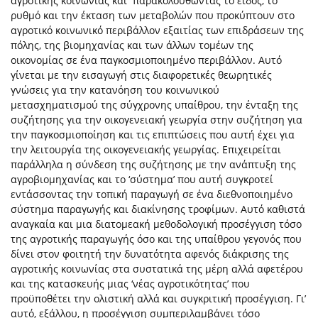
αγροτικής κοινωνίας και παρακολουθώντας το είδος, το
ρυθμό και την έκταση των μεταβολών που προκύπτουν στο
αγροτικό κοινωνικό περιβάλλον εξαιτίας των επιδράσεων της
πόλης, της βιομηχανίας και των άλλων τομέων της
οικονομίας σε ένα παγκοσμιοποιημένο περιβάλλον. Αυτό
γίνεται με την εισαγωγή στις διαφορετικές θεωρητικές
γνώσεις για την κατανόηση του κοινωνικού
μετασχηματισμού της σύγχρονης υπαίθρου, την ένταξη της
συζήτησης για την οικογενειακή γεωργία στην συζήτηση για
την παγκοσμιοποίηση και τις επιπτώσεις που αυτή έχει για
την λειτουργία της οικογενειακής γεωργίας. Επιχειρείται
παράλληλα η σύνδεση της συζήτησης με την ανάπτυξη της
αγροβιομηχανίας και το ‘σύστημα’ που αυτή συγκροτεί
εντάσσοντας την τοπική παραγωγή σε ένα διεθνοποιημένο
σύστημα παραγωγής και διακίνησης τροφίμων. Αυτό καθιστά
αναγκαία και μια διατομεακή μεθοδολογική προσέγγιση τόσο
της αγροτικής παραγωγής όσο και της υπαίθρου γεγονός που
δίνει στον φοιτητή την δυνατότητα αφενός διάκρισης της
αγροτικής κοινωνίας στα συστατικά της μέρη αλλά αφετέρου
και της κατασκευής μιας ‘νέας αγροτικότητας’ που
προϋποθέτει την ολιστική αλλά και συγκριτική προσέγγιση. Γι’
αυτό, εξάλλου, η προσέγγιση συμπεριλαμβάνει τόσο