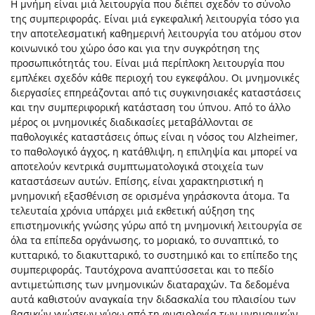
Η μνήμη είναι μιά λειτουργία που διέπει σχεδόν το σύνολο
της συμπεριφοράς. Είναι μιά εγκεφαλική λειτουργία τόσο για
την αποτελεσματική καθημερινή λειτουργία του ατόμου στον
κοινωνικό του χώρο όσο και για την συγκρότηση της
προσωπικότητάς του. Είναι μιά περίπλοκη λειτουργία που
εμπλέκει σχεδόν κάθε περιοχή του εγκεφάλου. Οι μνημονικές
διεργασίες επηρεάζονται από τις συγκινησιακές καταστάσεις
και την συμπεριφορική κατάσταση του ύπνου. Από το άλλο
μέρος οι μνημονικές διαδικασίες μεταβάλλονται σε
παθολογικές καταστάσεις όπως είναι η νόσος του Alzheimer,
το παθολογικό άγχος, η κατάθλιψη, η επιληψία και μπορεί να
αποτελούν κεντρικά συμπτωματολογικά στοιχεία των
καταστάσεων αυτών. Επίσης, είναι χαρακτηριστική η
μνημονική εξασθένιση σε ορισμένα γηράσκοντα άτομα. Τα
τελευταία χρόνια υπάρχει μιά εκθετική αύξηση της
επιστημονικής γνώσης γύρω από τη μνημονική λειτουργία σε
όλα τα επίπεδα οργάνωσης, το μοριακό, το συναπτικό, το
κυτταρικό, το διακυτταρικό, το συστημικό και το επίπεδο της
συμπεριφοράς. Ταυτόχρονα αναπτύσσεται και το πεδίο
αντιμετώπισης των μνημονικών διαταραχών. Τα δεδομένα
αυτά καθιστούν αναγκαία την διδασκαλία του πλαισίου των
βασικών γνώσεων γύρω από τη φυσιολογία των μνημονικών