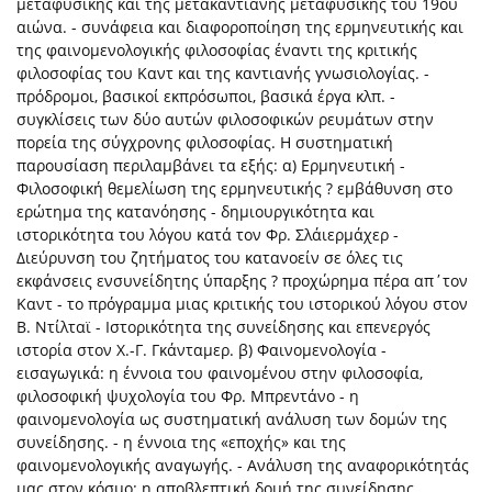
μεταφυσικής και της μετακαντιανής μεταφυσικής του 19ου
αιώνα. - συνάφεια και διαφοροποίηση της ερμηνευτικής και
της φαινομενολογικής φιλοσοφίας έναντι της κριτικής
φιλοσοφίας του Καντ και της καντιανής γνωσιολογίας. -
πρόδρομοι, βασικοί εκπρόσωποι, βασικά έργα κλπ. -
συγκλίσεις των δύο αυτών φιλοσοφικών ρευμάτων στην
πορεία της σύγχρονης φιλοσοφίας. Η συστηματική
παρουσίαση περιλαμβάνει τα εξής: α) Ερμηνευτική -
Φιλοσοφική θεμελίωση της ερμηνευτικής ? εμβάθυνση στο
ερώτημα της κατανόησης - δημιουργικότητα και
ιστορικότητα του λόγου κατά τον Φρ. Σλάιερμάχερ -
Διεύρυνση του ζητήματος του κατανοείν σε όλες τις
εκφάνσεις ενσυνείδητης ύπαρξης ? προχώρημα πέρα απ΄τον
Καντ - το πρόγραμμα μιας κριτικής του ιστορικού λόγου στον
Β. Ντίλταϊ - Ιστορικότητα της συνείδησης και επενεργός
ιστορία στον Χ.-Γ. Γκάνταμερ. β) Φαινομενολογία -
εισαγωγικά: η έννοια του φαινομένου στην φιλοσοφία,
φιλοσοφική ψυχολογία του Φρ. Μπρεντάνο - η
φαινομενολογία ως συστηματική ανάλυση των δομών της
συνείδησης. - η έννοια της «εποχής» και της
φαινομενολογικής αναγωγής. - Ανάλυση της αναφορικότητάς
μας στον κόσμο: η αποβλεπτική δομή της συνείδησης.