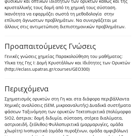
φυσικών και οπτικών ιδιοτήτων των ορυκτών καθώς και της
κρυσταλλικής τους δομή από τη χημική τους σύσταση.
Ικανότητα να εφαρμόζει σωστά τη μεθοδολογία στην
επίλυση άγνωστων προβλημάτων. Να συνεργάζεται με
άλλους στις αντιμετώπιση διεπιστημονικών προβλημάτων.
Προαπαιτούμενες Γνώσεις
Γενικές γνώσεις χημείας Παρακολούθηση του μαθήματος:
Υλικα της Γης Ι: Δομή Κρυστάλλων και Ιδιότητες των Ορυκτών
(http;//eclass.upatras.gr/courses/GEO300)
Περιεχόμενα
Σχηματισμός ορυκτών στη Γη και στα διάφορα περιβάλλοντα
Χημικές αναλύσεις (SEM, μικροαναλυτής) Δυαδικά συστήματα
φάσεων Ταξινόμηση των ορυκτών Τεκτοπυριτικά (πολύμορφα
SiO2, άστριοι: δομή διδυμία, σύσταση, στέρεα διαλύματα,
αστριοειδή, ζεόλιθοι) Φυλλοπυριτικά (μαρμαρυγίες, ομάδα
χλωρίτη) Ινοπυριτικά (ομάδα πυροξένων, ομάδα αμφιβόλων)