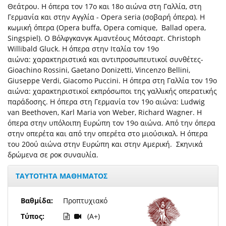
Θεάτρου. Η όπερα τον 17ο και 18ο αιώνα στη Γαλλία, στη
Γερμανία και στην Αγγλία - Opera seria (σοβαρή όπερα). Η
κωμική όπερα (Opera buffa, Opera comique, Ballad opera,
Singspiel). Ο Βόλφγκανγκ Αμαντέους Μότσαρτ. Christoph
Willibald Gluck. Η όπερα στην Ιταλία τον 19ο
αιώνα: χαρακτηριστικά και αντιπροσωπευτικοί συνθέτες-
Gioachino Rossini, Gaetano Donizetti, Vincenzo Bellini,
Giuseppe Verdi, Giacomo Puccini. Η όπερα στη Γαλλία τον 19ο
αιώνα: χαρακτηριστικοί εκπρόσωποι της γαλλικής οπερατικής
παράδοσης. Η όπερα στη Γερμανία τον 19ο αιώνα: Ludwig
van Beethoven, Karl Maria von Weber, Richard Wagner. Η
όπερα στην υπόλοιπη Ευρώπη τον 19ο αιώνα. Από την όπερα
στην οπερέτα και από την οπερέτα στο μιούσικαλ. Η όπερα
του 20ού αιώνα στην Ευρώπη και στην Αμερική. Σκηνικά
δρώμενα σε ροκ συναυλία.
ΤΑΥΤΟΤΗΤΑ ΜΑΘΗΜΑΤΟΣ
Βαθμίδα:
Προπτυχιακό
Τύπος:
(A+)