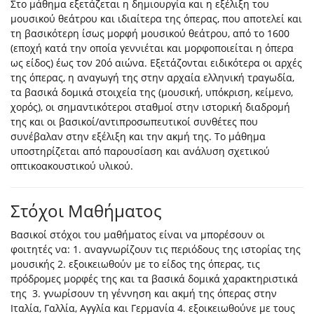
Στο μάθημα εξετάζεται η δημιουργία και η εξέλιξη του
μουσικού θεάτρου και ιδιαίτερα της όπερας, που αποτελεί και
τη βασικότερη ίσως μορφή μουσικού θεάτρου, από το 1600
(εποχή κατά την οποία γεννιέται και μορφοποιείται η όπερα
ως είδος) έως τον 20ό αιώνα. Εξετάζονται ειδικότερα οι αρχές
της όπερας, η αναγωγή της στην αρχαία ελληνική τραγωδία,
τα βασικά δομικά στοιχεία της (μουσική, υπόκριση, κείμενο,
χορός), οι σημαντικότεροι σταθμοί στην ιστορική διαδρομή
της και οι βασικοί/αντιπροσωπευτικοί συνθέτες που
συνέβαλαν στην εξέλιξη και την ακμή της. Το μάθημα
υποστηρίζεται από παρουσίαση και ανάλυση σχετικού
οπτικοακουστικού υλικού.
Στόχοι Μαθήματος
Βασικοί στόχοι του μαθήματος είναι να μπορέσουν οι
φοιτητές να: 1. αναγνωρίζουν τις περιόδους της ιστορίας της
μουσικής 2. εξοικειωθούν με το είδος της όπερας, τις
πρόδρομες μορφές της και τα βασικά δομικά χαρακτηριστικά
της 3. γνωρίσουν τη γέννηση και ακμή της όπερας στην
Ιταλία, Γαλλία, Αγγλία και Γερμανία 4. εξοικειωθούνε με τους