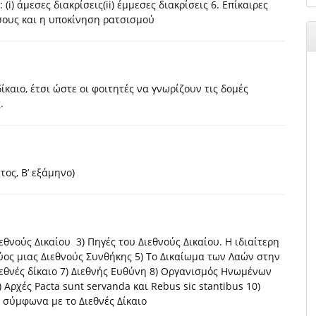
(i) άμεσες διακρίσεις(ii) έμμεσες διακρίσεις 6. Επίκαιρες
σους και η υποκίνηση ρατσισμού
αιο, έτσι ώστε οι φοιτητές να γνωρίζουν τις δομές
.
ος, Β’ εξάμηνο)
ιεθνούς Δικαίου 3) Πηγές του Διεθνούς Δικαίου. Η ιδιαίτερη
ος μιας Διεθνούς Συνθήκης 5) Το Δικαίωμα των Λαών στην
εθνές δίκαιο 7) Διεθνής Ευθύνη 8) Οργανισμός Ηνωμένων
Αρχές Pacta sunt servanda και Rebus sic stantibus 10)
 σύμφωνα με το Διεθνές Δίκαιο