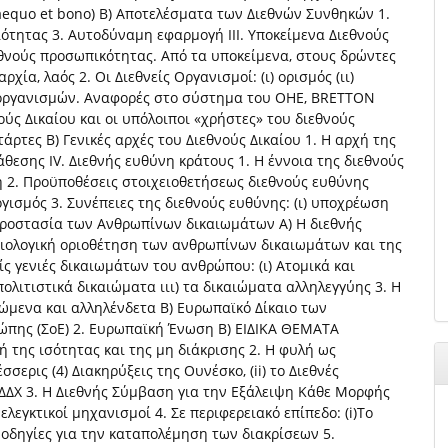
x aequo et bono) Β) Αποτελέσματα των Διεθνών Συνθηκών 1.
ότητας 3. Αυτοδύναμη εφαρμογή ΙΙΙ. Υποκείμενα Διεθνούς
διεθνούς προσωπικότητας. Από τα υποκείμενα, στους δρώντες
ρχία, λαός 2. Οι Διεθνείς Οργανισμοί: (ι) ορισμός (ιι)
ν οργανισμών. Αναφορές στο σύστημα του ΟΗΕ, BRETTON
ούς Δικαίου και οι υπόλοιποι «χρήστες» του διεθνούς
άρτες Β) Γενικές αρχές του Διεθνούς Δικαίου 1. Η αρχή της
θεσης IV. Διεθνής ευθύνη κράτους 1. Η έννοια της διεθνούς
ση 2. Προϋποθέσεις στοιχειοθετήσεως διεθνούς ευθύνης
λογισμός 3. Συνέπειες της διεθνούς ευθύνης: (ι) υποχρέωση
προστασία των Ανθρωπίνων δικαιωμάτων Α) Η διεθνής
ιολογική οριοθέτηση των ανθρωπίνων δικαιωμάτων και της
ς γενιές δικαιωμάτων του ανθρώπου: (ι) Ατομικά και
πολιτιστικά δικαιώματα ιιι) τα δικαιώματα αλληλεγγύης 3. Η
τώμενα και αλληλένδετα Β) Ευρωπαϊκό Δίκαιο των
ώπης (ΣοΕ) 2. Ευρωπαϊκή Ένωση Β) ΕΙΔΙΚΑ ΘΕΜΑΤΑ
ης ισότητας και της μη διάκρισης 2. Η φυλή ως
σερις (4) Διακηρύξεις της Ουνέσκο, (ii) το Διεθνές
 ΔΔΧ 3. Η Διεθνής Σύμβαση για την Εξάλειψη Κάθε Μορφής
λεγκτικοί μηχανισμοί 4. Σε περιφερειακό επίπεδο: (i)Το
οι οδηγίες για την καταπολέμηση των διακρίσεων 5.