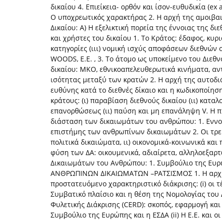
δικαίου 4. Επιείκεια- ορθόν και ίσον-ευθυδικία (e
Ο υποχρεωτικός χαρακτήρας 2. Η αρχή της αμοιβαι
Δικαίου: Α) Η εξελικτική πορεία της έννοιας της 
και χρήστες του δικαίου 1. Το Κράτος: έδαφος, κυρια
κατηγορίες (ιιι) νομική ισχύς αποφάσεων διεθνώ
WOODS, Ε.Ε. , 3. Το άτομο ως υποκείμενο του Διεθν
δικαίου: ΜΚΟ, εθνικοαπελευθερωτικά κινήματα, αντ
ισότητας μεταξύ των κρατών 2. Η αρχή της αυτοδιά
ευθύνης κατά το διεθνές δίκαιο και η κωδικοποίη
κράτους: (ι) παραβίαση διεθνούς δικαίου (ιι) κατα
επανορθώσεως (ιι) παύση και μη επανάληψη V. Η 
διάσταση των δικαιωμάτων του ανθρώπου: 1. Εννο
επιστήμης των ανθρωπίνων δικαιωμάτων 2. Οι τρεί
πολιτικά δικαιώματα, ιι) οικονομικά-κοινωνικά και 
φύση των ΔΑ: οικουμενικά, αδιαίρετα, αλληλοεξαρ
Δικαιωμάτων του Ανθρώπου: 1. Συμβούλιο της Ευρ
ΑΝΘΡΩΠΙΝΩΝ ΔΙΚΑΙΩΜΑΤΩΝ –ΡΑΤΣΙΣΜΟΣ 1. Η αρχή τ
προστατευόμενο χαρακτηριστικό διάκρισης: (i) οι τέσ
Συμβατικό πλαίσιο και η θέση της Νομολογίας του
Φυλετικής Διάκρισης (CERD): σκοπός, εφαρμογή και ε
Συμβούλιο της Ευρώπης και η ΕΣΔΑ (ii) H E.E. και 