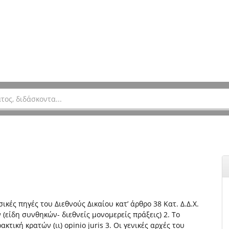
σικές πηγές του Διεθνούς Δικαίου κατ’ άρθρο 38 Κατ. Δ.Δ.Χ.
 (είδη συνθηκών- διεθνείς μονομερείς πράξεις) 2. Το
ρακτική κρατών (ιι) opinio juris 3. Οι γενικές αρχές του