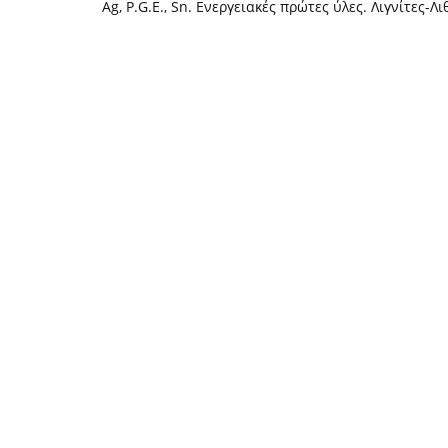
Ag, P.G.E., Sn. Ενεργειακές πρώτες ύλες. Λιγνίτες-Λ