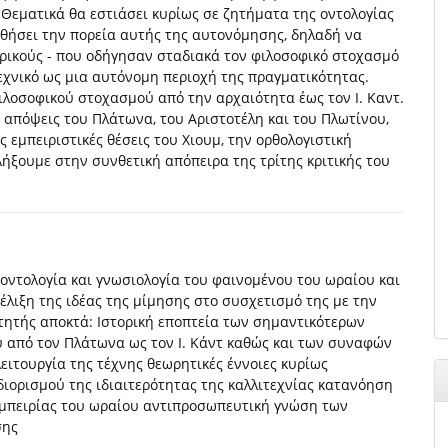
 Θεματικά θα εστιάσει κυρίως σε ζητήματα της οντολογίας
υθήσει την πορεία αυτής της αυτονόμησης, δηλαδή να
ορικούς - που οδήγησαν σταδιακά τον φιλοσοφικό στοχασμό
τεχνικό ως μια αυτόνομη περιοχή της πραγματικότητας.
φιλοσοφικού στοχασμού από την αρχαιότητα έως τον Ι. Καντ.
 απόψεις του Πλάτωνα, του Αριστοτέλη και του Πλωτίνου,
 εμπειριστικές θέσεις του Χιουμ, την ορθολογιστική
λήξουμε στην συνθετική απόπειρα της τρίτης κριτικής του
οντολογία και γνωσιολογία του φαινομένου του ωραίου και
έλιξη της ιδέας της μίμησης στο συσχετισμό της με την
τητής αποκτά: Ιστορική εποπτεία των σημαντικότερων
υ από τον Πλάτωνα ως τον Ι. Κάντ καθώς και των συναφών
ειτουργία της τέχνης θεωρητικές έννοιες κυρίως
διορισμού της ιδιαιτερότητας της καλλιτεχνίας κατανόηση
εμπειρίας του ωραίου αντιπροσωπευτική γνώση των
σης