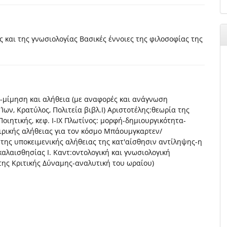
 και της γνωσιολογίας Βασικές έννοιες της φιλοσοφίας της
-μίμηση και αλήθεια (με αναφορές και ανάγνωση
ων, Κρατύλος, Πολιτεία βιβλ.Ι) Αριστοτέλης:θεωρία της
οιητικής, κεφ. Ι-ΙΧ Πλωτίνος: μορφή-δημιουργικότητα-
ιρικής αλήθειας για τον κόσμο Μπάουμγκαρτεν/
ης υποκειμενικής αλήθειας της κατ'αίσθησιν αντίληψης-η
καλαισθησίας Ι. Καντ:οντολογική και γνωσιολογική
της Κριτικής Δύναμης-αναλυτική του ωραίου)