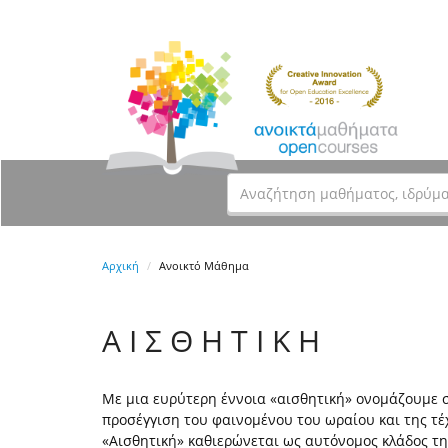
Αρχική
Ανοικτό Μάθημα
Α Ι Σ Θ Η Τ Ι Κ Η
Με μια ευρύτερη έννοια «αισθητική» ονομάζουμε σ
προσέγγιση του φαινομένου του ωραίου και της τέχ
«Αισθητική» καθιερώνεται ως αυτόνομος κλάδος της