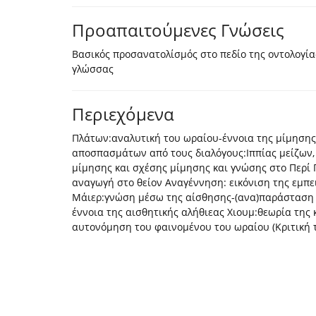
Προαπαιτούμενες Γνώσεις
Βασικός προσανατολίσμός στο πεδίο της οντολογίας
γλώσσας
Περιεχόμενα
Πλάτων:αναλυτική του ωραίου-έννοια της μίμησης
αποσπασμάτων από τους διαλόγους:Ιππίας μείζων, Ί
μίμησης και σχέσης μίμησης και γνώσης στο Περί Π
αναγωγή στο θείον Αναγέννηση: εικόνιση της εμπε
Μάιερ:γνώση μέσω της αίσθησης-(ανα)παράσταση τ
έννοια της αισθητικής αλήθιεας Χιουμ:θεωρία της 
αυτονόμηση του φαινομένου του ωραίου (Κριτική 