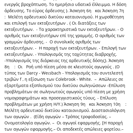
ενεργός βροχόπτωση. Το ημερήσιο υδατικό έλλειμμα. Η δόση
άρδευσης. Το εύρος άρδευσης }. Άσκηση 6η και Άσκηση 7η
: Μελέτη αρδευτικού δικτύου καταιονισμού. Η χωροθέτηση
και επιλογή των εκτοξευτήρων . { Οι διατάξεις των
εκτοξευτήρων. - Τα χαρακτηριστικά των εκτοξευτήρων. - Ο
αριθμός των εκτοξευτήρων επί της γραμμής. Ο αριθμός των
γραμμών άρδευσης. - Ο συνολικός αριθμός των
εκτοξευτήρων. - Η παροχή των εκτοξευτήρων. - Επιλογή των
εκτοξευτήρων. - Υπολογισμός της ταχύτητας διαβροχής.
-Υπολογισμός της διάρκειας της αρδευτικής δόσης}. Άσκηση
8η : Οι Ροή υπό πίεση μέσα σε κλειστούς αγωγούς . (Ο
τύπος των Darcy - Weιsbach - Υπολογισμός του συντελεστή
τριβών f , η εξίσωση των Colebrook - White. – Απώλειες σε
εξαρτήματα εξοπλισμού του δικτύου σωληνώσεων -Επίλυση
προβλημάτων σε σωληνωτούς αγωγούς υπό πίεση με χρήση
νομογραφημάτων και προσεγγιστικούς τύους. - Επίλυση
προβλημάτων με χρήση Η/Υ.) Άσκηση 9η και Άσκηση 10η :
Μελέτη αρδευτικού δικτύου καταιονισμού. Διαστασιολόγιση
των αγωγών . (Είδη αγωγών – Τρόπος τροφοδοσίας. –
Ονοματολογία αγωγών. – Οι αγωγοί εφαρμογής. [Η παροχή
των αγωγών εφαρμογής.– Οι αποδεκτές απώλειες φορτίου.–