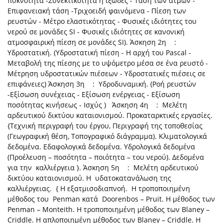
πυκνότητα -Συνεκτικότητα ή ιξώδες - Τάση των ατμών -
Επιφανειακή τάση -Τριχοειδή φαινόμενα - Πίεση των
ρευστών - Μέτρο ελαστικότητας - Φυσικές ιδιότητες του
νερού σε μονάδες SI - Φυσικές ιδιότητες σε κανονική
ατμοσφαιρική πίεση σε μονάδες SI). Άσκηση 2η :
Υδροστατική. (Υδροστατική πίεση - Η αρχή του Pascal -
Μεταβολή της πίεσης με το υψόμετρο μέσα σε ένα ρευστό -
Μέτρηση υδροστατικών πιέσεων - Υδροστατικές πιέσεις σε
επιφάνειες) Άσκηση 3η : Υδροδυναμική. (Ροή ρευστών
-Εξίσωση συνέχειας - Εξίσωση ενέργειας - Εξίσωση
ποσότητας κινήσεως - Ισχύς ) Άσκηση 4η : Μελέτη
αρδευτικού δικτύου καταιονισμού. Προκαταρκτικές εργασίες.
{Τεχνική περιγραφή του έργου, Περιγραφή της τοποθεσίας
(Γεωγραφική θέση, Τοπογραφικό διάγραμμα). Κλιματολογικά
δεδομένα. Εδαφολογικά δεδομένα. Υδρολογικά δεδομένα
(Προέλευση – ποσότητα – ποιότητα – του νερού). Δεδομένα
για την καλλιέργεια }. Άσκηση 5η : Μελέτη αρδευτικού
δικτύου καταιονισμού. Η υδατοκατανάλωση της
καλλιέργειας. { Η εξατμισοδιαπνοή. Η τροποποιημένη
μέθοδος του Penman κατά Doorenbos – Pruit. Η μέθοδος των
Penman – Monteith. Η τροποποιημένη μέθοδος των Blaney –
Criddle. Η απλοποιημένη μέθοδος των Blaney – Criddle. Η