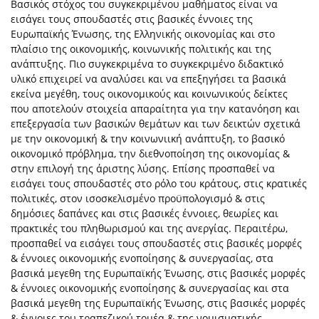
Βασικός στόχος του συγκεκριμένου μαθήματος είναι να
εισάγει τους σπουδαστές στις βασικές έννοιες της
Ευρωπαϊκής Ένωσης, της Ελληνικής οικονομίας και στο
πλαίσιο της οικονομικής, κοινωνικής πολιτικής και της
ανάπτυξης. Πιο συγκεκριμένα το συγκεκριμένο διδακτικό
υλικό επιχειρεί να αναλύσει και να επεξηγήσει τα βασικά
εκείνα μεγέθη, τους οικονομικούς και κοινωνικούς δείκτες
που αποτελούν στοιχεία απαραίτητα για την κατανόηση και
επεξεργασία των βασικών θεμάτων και των δεικτών σχετικά
με την οικονομική & την κοινωνιική ανάπτυξη, το βασικό
οικονομικό πρόβλημα, την διεθνοποίηση της οικονομίας &
στην επιλογή της άριστης λύσης. Επίσης προσπαθεί να
εισάγει τους σπουδαστές στο ρόλο του κράτους, στις κρατικές
πολιτικές, στον ισοσκελισμένο προϋπολογισμό & στις
δημόσιες δαπάνες και στις βασικές έννοιες, θεωρίες και
πρακτικές του πληθωρισμού και της ανεργίας. Περαιτέρω,
προσπαθεί να εισάγει τους σπουδαστές στις βασικές μορφές
& έννοιες οικονομικής ενοποίησης & συνεργασίας, στα
βασικά μεγεθη της Ευρωπαϊκής Ένωσης, στις βασικές μορφές
& έννοιες οικονομικής ενοποίησης & συνεργασίας και στα
βασικά μεγεθη της Ευρωπαϊκής Ένωσης, στις βασικές μορφές
& έννοιες του τραπεζικού τομέα & της νομισματικής