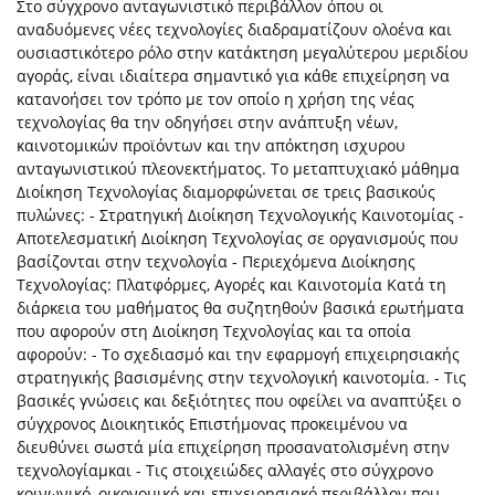
Στο σύγχρονο ανταγωνιστικό περιβάλλον όπου οι
αναδυόμενες νέες τεχνολογίες διαδραματίζουν ολοένα και
ουσιαστικότερο ρόλο στην κατάκτηση μεγαλύτερου μεριδίου
αγοράς, είναι ιδιαίτερα σημαντικό για κάθε επιχείρηση να
κατανοήσει τον τρόπο με τον οποίο η χρήση της νέας
τεχνολογίας θα την οδηγήσει στην ανάπτυξη νέων,
καινοτομικών προϊόντων και την απόκτηση ισχυρου
ανταγωνιστικού πλεονεκτήματος. Το μεταπτυχιακό μάθημα
Διοίκηση Τεχνολογίας διαμορφώνεται σε τρεις βασικούς
πυλώνες: - Στρατηγική Διοίκηση Τεχνολογικής Καινοτομίας -
Αποτελεσματική Διοίκηση Τεχνολογίας σε οργανισμούς που
βασίζονται στην τεχνολογία - Περιεχόμενα Διοίκησης
Τεχνολογίας: Πλατφόρμες, Αγορές και Καινοτομία Κατά τη
διάρκεια του μαθήματος θα συζητηθούν βασικά ερωτήματα
που αφορούν στη Διοίκηση Τεχνολογίας και τα οποία
αφορούν: - Το σχεδιασμό και την εφαρμογή επιχειρησιακής
στρατηγικής βασισμένης στην τεχνολογική καινοτομία. - Τις
βασικές γνώσεις και δεξιότητες που οφείλει να αναπτύξει ο
σύγχρονος Διοικητικός Επιστήμονας προκειμένου να
διευθύνει σωστά μία επιχείρηση προσανατολισμένη στην
τεχνολογίαμκαι - Τις στοιχειώδες αλλαγές στο σύγχρονο
κοινωνικό, οικονομικό και επιχειρησιακό περιβάλλον που