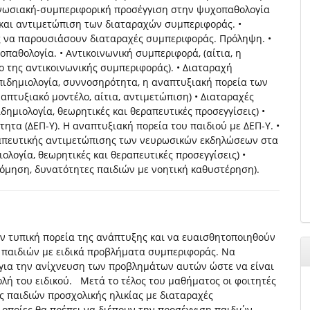
γνωσιακή-συµπεριφορική προσέγγιση στην ψυχοπαθολογία
και αντιµετώπιση των διαταραχών συµπεριφοράς. •
ς να παρουσιάσουν διαταραχές συµπεριφοράς. Πρόληψη. •
παθολογία. • Αντικοινωνική συµπεριφορά, (αίτια, η
ο της αντικοινωνικής συµπεριφοράς). • ∆ιαταραχή
πιδηµιολογία, συννοσηρότητα, η αναπτυξιακή πορεία των
απτυξιακό µοντέλο, αίτια, αντιµετώπιση) • ∆ιαταραχές
ιδηµιολογία, θεωρητικές και θεραπευτικές προσεγγίσεις) •
ητα (∆ΕΠ-Υ). Η αναπτυξιακή πορεία του παιδιού µε ∆ΕΠ-Υ. •
εραπευτικής αντιµετώπισης των νευρωσικών εκδηλώσεων στα
ολογία, θεωρητικές και θεραπευτικές προσεγγίσεις) •
νόµηση, δυνατότητες παιδιών µε νοητική καθυστέρηση).
ην τυπική πορεία της ανάπτυξης και να ευαισθητοποιηθούν
ν παιδιών µε ειδικά προβλήµατα συµπεριφοράς. Να
 για την ανίχνευση των προβληµάτων αυτών ώστε να είναι
λή του ειδικού. Μετά το τέλος του µαθήµατος οι φοιτητές
ς παιδιών προσχολικής ηλικίας µε διαταραχές
 οποίες θα πρέπει να διέπουν την προσέγγιση παιδιών