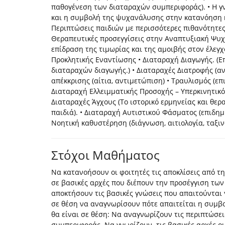
παθογένεση των διαταραχών συµπεριφοράς). • Η 
και η συµβολή της ψυχανάλυσης στην κατανόηση 
Περιπτώσεις παιδιών µε περισσότερες πιθανότητε
Θεραπευτικές προσεγγίσεις στην Αναπτυξιακή Ψυχο
επίδραση της τιµωρίας και της αµοιβής στον έλεγχ
Προκλητικής Εναντίωσης • ∆ιαταραχή Διαγωγής. (Ε
διαταραχών διαγωγής.) • ∆ιαταραχές ∆ιατροφής (αν
απέκκρισης (αίτια, αντιµετώπιση) • Τραυλισµός (επ
∆ιαταραχή Ελλειµµατικής Προσοχής – Υπερκινητικότ
Διαταραχές Άγχους (Το ιστορικό ερµηνείας και θ
παιδιά). • Διαταραχή Αυτιστικού Φάσματος (επιδηµι
Νοητική καθυστέρηση (διάγνωση, αιτιολογία, ταξι
Στόχοι Μαθήματος
Να κατανοήσουν οι φοιτητές τις αποκλίσεις από τ
σε βασικές αρχές που διέπουν την προσέγγιση τω
αποκτήσουν τις βασικές γνώσεις που απαιτούνται
σε θέση να αναγνωρίσουν πότε απαιτείται η συµβο
θα είναι σε θέση: Να αναγνωρίζουν τις περιπτώσει
συµπεριφοράς. Να γνωρίζουν τις βασικές αρχές οι